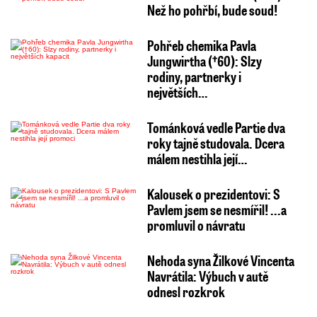
Než ho pohřbí, bude soud!
Pohřeb chemika Pavla
Jungwirtha (†60): Slzy
rodiny, partnerky i
největších…
Tománková vedle Partie dva
roky tajně studovala. Dcera
málem nestihla její…
Kalousek o prezidentovi: S
Pavlem jsem se nesmířil! ...a
promluvil o návratu
Nehoda syna Žilkové Vincenta
Navrátila: Výbuch v autě
odnesl rozkrok