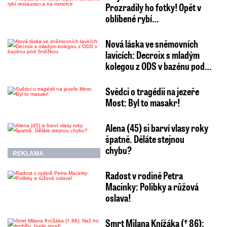
Prozradily ho fotky! Opět v
oblíbené rybí…
Nová láska ve sněmovních
lavicích: Decroix s mladým
kolegou z ODS v bazénu pod…
Svědci o tragédii na jezeře
Most: Byl to masakr!
Alena (45) si barví vlasy roky
špatně. Děláte stejnou
chybu?
REKLAMA
Radost v rodině Petra
Macinky: Polibky a růžová
oslava!
Smrt Milana Knížáka († 86):