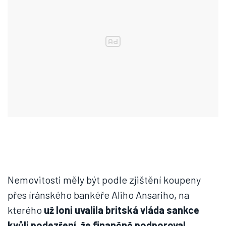
Nemovitosti měly být podle zjištění koupeny
přes íránského bankéře Aliho Ansariho, na
kterého
už loni uvalila britská vláda sankce
kvůli podezření, že finančně podporoval