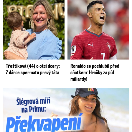
Třeštíková (44) o otci dcery:
Ronaldo se pochlubil před
Z dárce spermatu pravý táta
sňatkem: Hračky za půl
miliardy!
Lucie Šlégrová míří na Primu. Překvapení pro sporťáky!