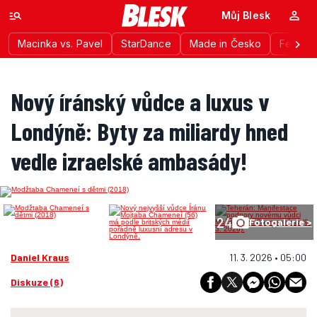
Můj Blesk
Macinka vs. Pavel
StarDance
Made in Česko
Festiva
Nový íránský vůdce a luxus v
Londýně: Byty za miliardy hned
vedle izraelské ambasády!
24
Fotogalerie >
Daniel Kraus
11. 3. 2026 • 05:00
Diskuze (6)