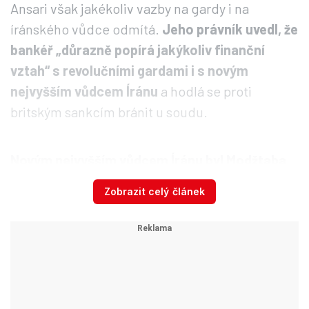
Ansari však jakékoliv vazby na gardy i na
íránského vůdce odmítá.
Jeho právník uvedl, že
bankéř „důrazně popírá jakýkoliv finanční
vztah“ s revolučními gardami i s novým
nejvyšším vůdcem Íránu
a hodlá se proti
britským sankcím bránit u soudu.
Novým nejvyšším vůdcem Íránu byl Modžtaba
Chameneí jmenován teprve v neděli,
kdy
Zobrazit celý článek
převzal moc po svém otci Alím Chameneím
(†86), který byl zabit během prvního dne války s
Íránem.
Video se připravuje ...
Bezpečnostní poradce premiéra Kmoníček: Kdo