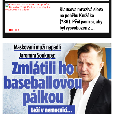
Klausova mrazivá slova
na pohřbu Knížáka
(†86): Přál jsem si, aby
byl vysvobozen z ...
POLITIKA
Maskovaní muži napadli Jaromíra Soukupa: Krvavá nakládačka