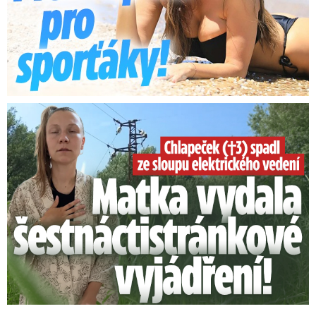
Smrtelný pád chlapce: Matka vydala vyjádření na 16 stran