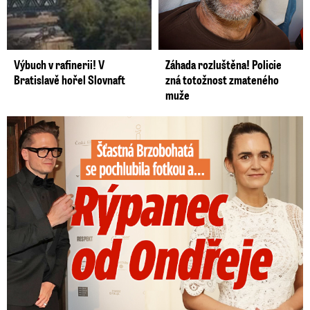
Výbuch v rafinerii! V
Záhada rozluštěna! Policie
Bratislavě hořel Slovnaft
zná totožnost zmateného
muže
Šťastná Brzobohatá se pochlubila fotkou: Rýpanec od Ondřeje