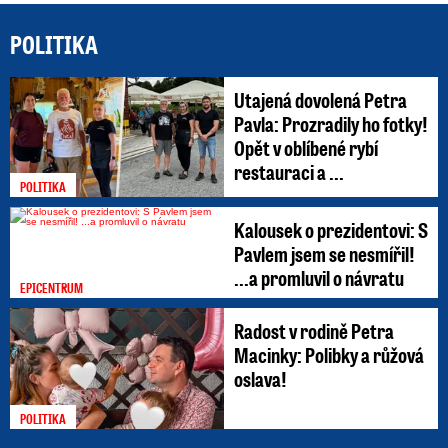
POLITIKA
Utajená dovolená Petra
Pavla: Prozradily ho fotky!
Opět v oblíbené rybí
restauraci a ...
POLITIKA
Kalousek o prezidentovi: S
Pavlem jsem se nesmířil!
...a promluvil o návratu
EPICENTRUM
Radost v rodině Petra
Macinky: Polibky a růžová
oslava!
POLITIKA