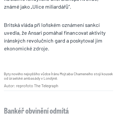
známé jako „Ulice miliardářů“.
Britská vláda při loňském oznámení sankcí
uvedla, že Ansari pomáhal financovat aktivity
íránských revolučních gard a poskytoval jim
ekonomické zdroje.
Byty nového nejvyššího vůdce Íránu Mojtaba Chameneího stojí kousek
od izraelské ambasády v Londýně.
Autor: reprofoto The Telegraph
Bankéř obvinění odmítá