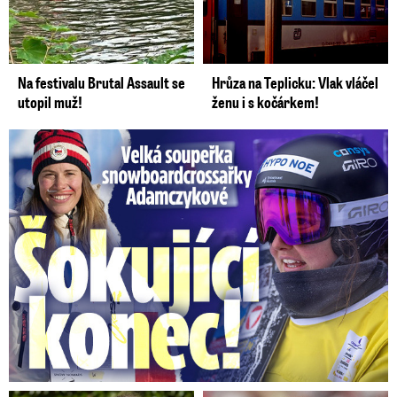
Na festivalu Brutal Assault se
Hrůza na Teplicku: Vlak vláčel
utopil muž!
ženu i s kočárkem!
Velká soupeřka Adamczykové: Šokující konec!