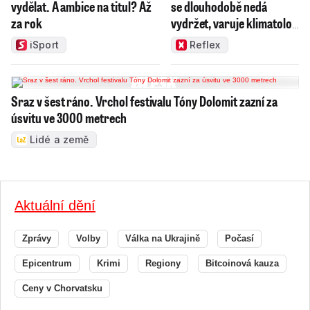
vydělat. A ambice na titul? Až
se dlouhodobě nedá
za rok
vydržet, varuje klimatolog
Radim Tolasz
iSport
Reflex
Sraz v šest ráno. Vrchol festivalu Tóny Dolomit zazní za
úsvitu ve 3000 metrech
Lidé a země
Aktuální dění
Zprávy
Volby
Válka na Ukrajině
Počasí
Epicentrum
Krimi
Regiony
Bitcoinová kauza
Ceny v Chorvatsku