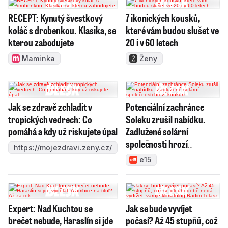
RECEPT: Kynutý švestkový
7 ikonických kousků,
koláč s drobenkou. Klasika, se
které vám budou slušet ve
kterou zabodujete
20 i v 60 letech
Maminka
Ženy
Jak se zdravě zchladit v
Potenciální zachránce
tropických vedrech: Co
Soleku zrušil nabídku.
pomáhá a kdy už riskujete úpal
Zadlužené solární
společnosti hrozí
https://mojezdravi.zeny.cz/
konkurz
e15
Expert: Nad Kuchtou se
Jak se bude vyvíjet
brečet nebude, Haraslín si jde
počasí? Až 45 stupňů, což