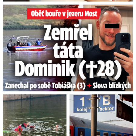
Oběť bouře v jezeru Most: Zemřel táta Dominik (†28)