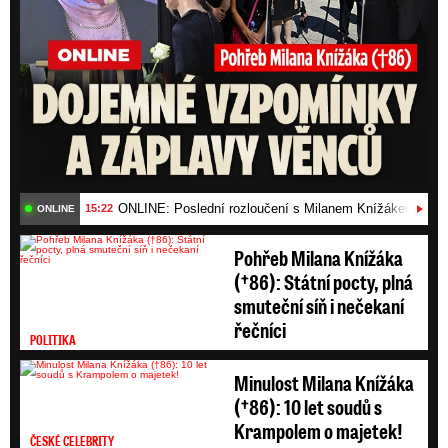
ONLINE: Poslední rozloučení s Milanem Knížákem (†86)
15:22
ONLINE
Pohřeb Milana Knížáka
(†86): Státní pocty, plná
smuteční síň i nečekaní
řečníci
POLITIKA
Minulost Milana Knížáka
(†86): 10 let soudů s
Krampolem o majetek!
ČESKÉ CELEBRITY