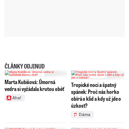
ČLÁNKY ODJINUD
Marta Kubišová: Úmorná
Tropické noci a špatný
vedra si vyžádala krutou oběť
spánek: Proč nás horko
obírá o klid a kdy už jde o
Aha!
úzkost?
Dáma