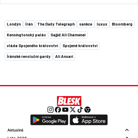
Londýn
Írán
The Daily Telegraph
sankce
luxus
Bloomberg
Kensingtonský palác
Sajjid Alí Chameneí
vláda Spojeného království
Spojené království
Íránské revoluční gardy
Ali Ansari
Aktuálně