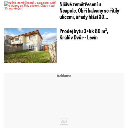
Ničivé zemětřesení u
Neapole: Obří balvany se řítily
ulicemi, úřady hlásí 30…
Prodej bytu 3+kk 80 m²,
Králův Dvůr - Levín