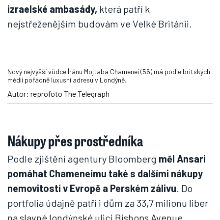
izraelské ambasády,
která patří k
nejstřeženějším budovám ve Velké Británii.
Nový nejvyšší vůdce Íránu Mojtaba Chameneí (56) má podle britských
médií pořádně luxusní adresu v Londýně.
Autor: reprofoto The Telegraph
Nákupy přes prostředníka
Podle zjištění agentury Bloomberg
měl Ansari
pomáhat Chameneímu také s dalšími nákupy
nemovitostí v Evropě a Perském zálivu
. Do
portfolia údajně patří i dům za 33,7 milionu liber
na slavné londýnské ulici Bishops Avenue,