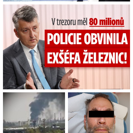
V trezoru měl 80 milionů: Policie obvinila exšéfa železnic!