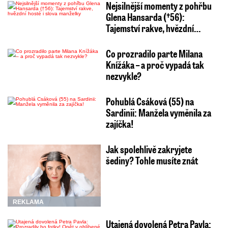
Nejsilnější momenty z pohřbu
Glena Hansarda (†56):
Tajemství rakve, hvězdní…
Co prozradilo parte Milana
Knížáka – a proč vypadá tak
nezvykle?
Pohublá Csáková (55) na
Sardinii: Manžela vyměnila za
zajíčka!
Jak spolehlivě zakryjete
šediny? Tohle musíte znát
REKLAMA
Utajená dovolená Petra Pavla: