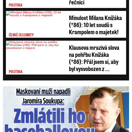
řečníci
POLITIKA
Minulost Milana Knížáka
(†86): 10 let soudů s
Krampolem o majetek!
ČESKÉ CELEBRITY
Klausova mrazivá slova
na pohřbu Knížáka
(†86): Přál jsem si, aby
byl vysvobozen z ...
POLITIKA
Maskovaní muži napadli Jaromíra Soukupa: Krvavá nakládačka