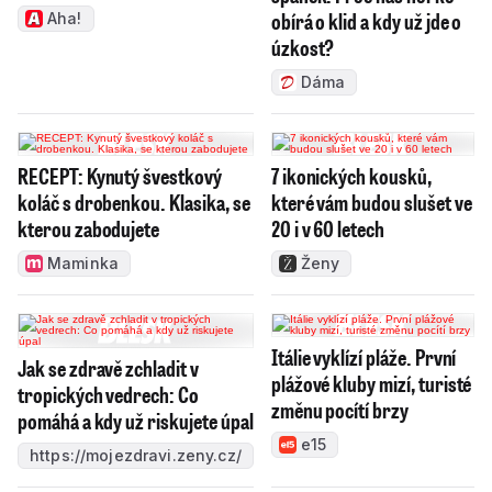
obírá o klid a kdy už jde o
Aha!
úzkost?
Dáma
RECEPT: Kynutý švestkový
7 ikonických kousků,
koláč s drobenkou. Klasika, se
které vám budou slušet ve
kterou zabodujete
20 i v 60 letech
Maminka
Ženy
Itálie vyklízí pláže. První
Jak se zdravě zchladit v
plážové kluby mizí, turisté
tropických vedrech: Co
změnu pocítí brzy
pomáhá a kdy už riskujete úpal
e15
https://mojezdravi.zeny.cz/