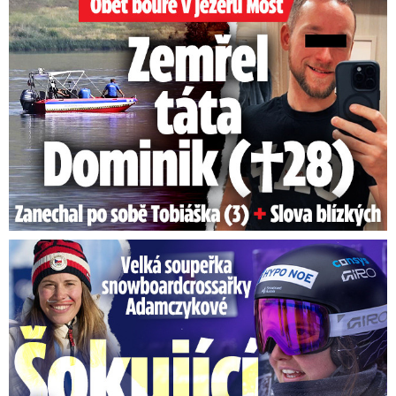
Velká soupeřka Adamczykové: Šokující konec!