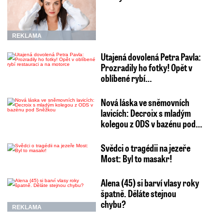
REKLAMA
Utajená dovolená Petra Pavla:
Prozradily ho fotky! Opět v
oblíbené rybí…
Nová láska ve sněmovních
lavicích: Decroix s mladým
kolegou z ODS v bazénu pod…
Svědci o tragédii na jezeře
Most: Byl to masakr!
Alena (45) si barví vlasy roky
špatně. Děláte stejnou
chybu?
REKLAMA