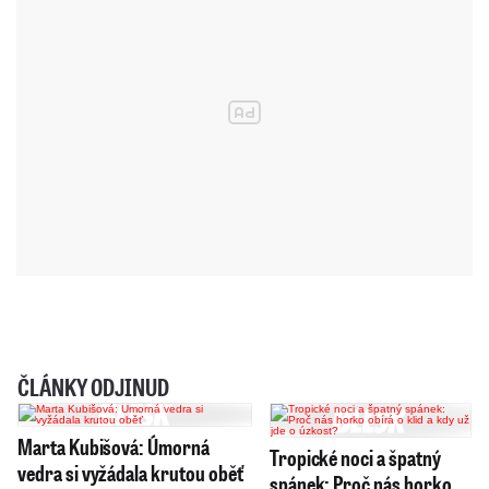
ČLÁNKY ODJINUD
Marta Kubišová: Úmorná
Tropické noci a špatný
vedra si vyžádala krutou oběť
spánek: Proč nás horko