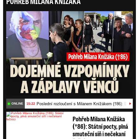
POHŘEB MILANA KNÍŽÁKA
manželka Brigitte.
Posl
Poslední rozloučení s Milanem Knížákem (†86): Dojemn
15:22
ONLINE
Pohřeb Milana Knížáka
(†86): Státní pocty, plná
smuteční síň i nečekaní