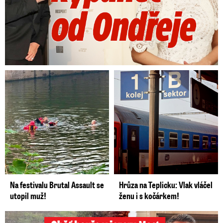
Na festivalu Brutal Assault se
Hrůza na Teplicku: Vlak vláčel
utopil muž!
ženu i s kočárkem!
Oběť bouře v jezeru Most: Zemřel táta Dominik (†28)