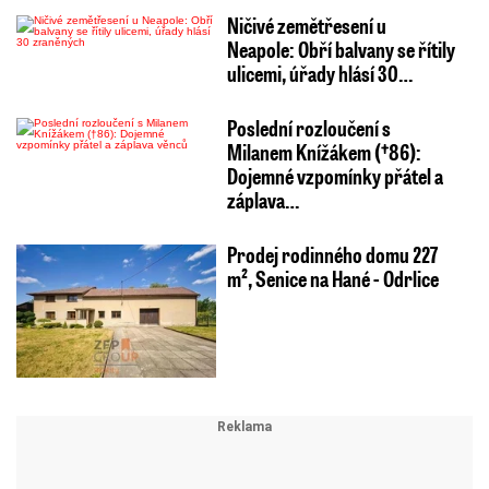
Ničivé zemětřesení u
Neapole: Obří balvany se řítily
ulicemi, úřady hlásí 30…
Poslední rozloučení s
Milanem Knížákem (†86):
Dojemné vzpomínky přátel a
záplava…
Prodej rodinného domu 227
m², Senice na Hané - Odrlice