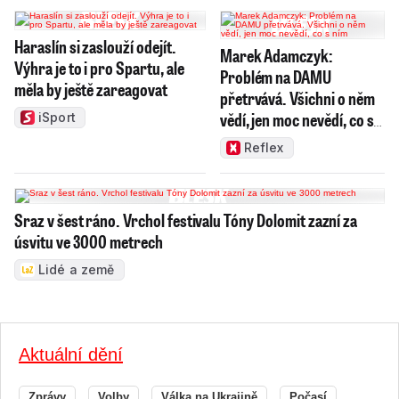
Haraslín si zaslouží odejít.
Marek Adamczyk:
Výhra je to i pro Spartu, ale
Problém na DAMU
měla by ještě zareagovat
přetrvává. Všichni o něm
vědí, jen moc nevědí, co s
iSport
ním
Reflex
Sraz v šest ráno. Vrchol festivalu Tóny Dolomit zazní za
úsvitu ve 3000 metrech
Lidé a země
Aktuální dění
Zprávy
Volby
Válka na Ukrajině
Počasí