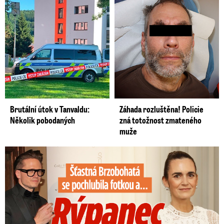
Brutální útok v Tanvaldu:
Záhada rozluštěna! Policie
Několik pobodaných
zná totožnost zmateného
muže
Šťastná Brzobohatá se pochlubila fotkou: Rýpanec od Ondřeje