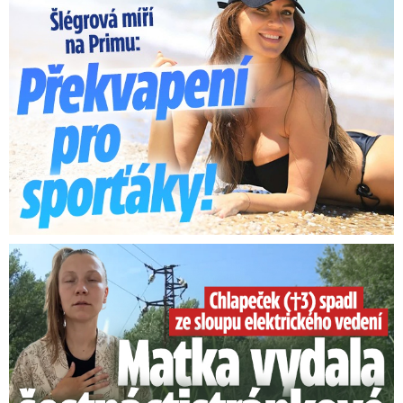
Smrtelný pád chlapce: Matka vydala vyjádření na 16 stran