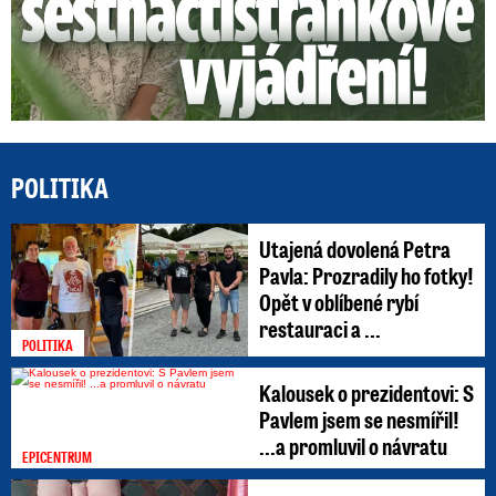
POLITIKA
Utajená dovolená Petra
Pavla: Prozradily ho fotky!
Opět v oblíbené rybí
restauraci a ...
POLITIKA
Kalousek o prezidentovi: S
Pavlem jsem se nesmířil!
...a promluvil o návratu
EPICENTRUM