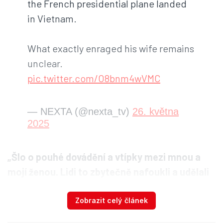
the French presidential plane landed
in Vietnam.
What exactly enraged his wife remains
unclear.
pic.twitter.com/O8bnm4wVMC
— NEXTA (@nexta_tv)
26. května
2025
„Šlo o pouhé dovádění a vtípky mezi mnou a
mojí ženou. Lidi to zbytečně nafoukli a udělali
z toho celosvětovou katastrofu,“
upřesnil
později Macron.
Zobrazit celý článek