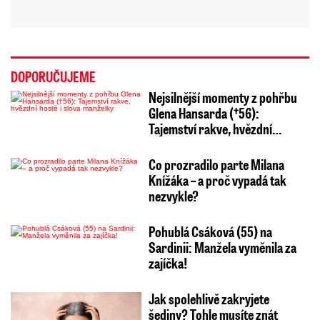
DOPORUČUJEME
Nejsilnější momenty z pohřbu
Glena Hansarda (†56):
Tajemství rakve, hvězdní…
Co prozradilo parte Milana
Knížáka – a proč vypadá tak
nezvykle?
Pohublá Csáková (55) na
Sardinii: Manžela vyměnila za
zajíčka!
Jak spolehlivě zakryjete
šediny? Tohle musíte znát