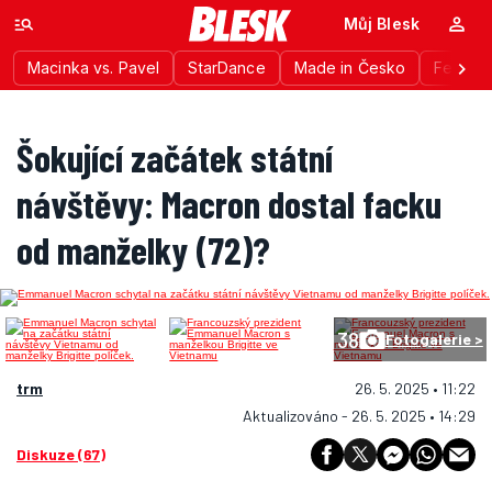
Můj Blesk
Macinka vs. Pavel
StarDance
Made in Česko
Festiva
Šokující začátek státní
návštěvy: Macron dostal facku
od manželky (72)?
38
Fotogalerie >
trm
26. 5. 2025 • 11:22
Aktualizováno - 26. 5. 2025 • 14:29
Diskuze (67)