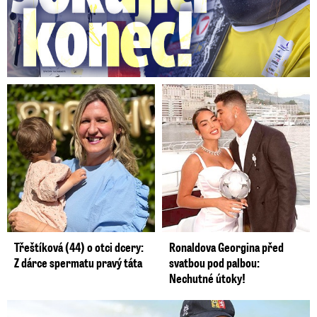
Třeštíková (44) o otci dcery:
Ronaldova Georgina před
Z dárce spermatu pravý táta
svatbou pod palbou:
Nechutné útoky!
Lucie Šlégrová míří na Primu. Překvapení pro sporťáky!