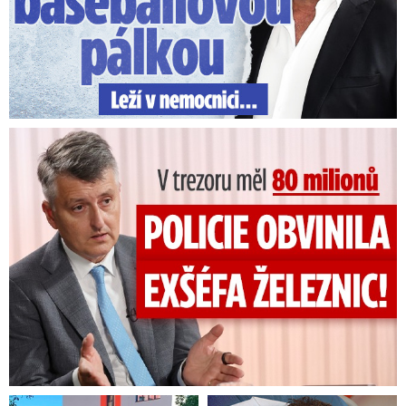
V trezoru měl 80 milionů: Policie obvinila exšéfa železnic!