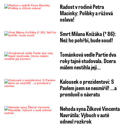
Radost v rodině Petra
Macinky: Polibky a růžová
oslava!
Smrt Milana Knížáka († 86):
Než ho pohřbí, bude soud!
Tománková vedle Partie dva
roky tajně studovala. Dcera
málem nestihla její…
Kalousek o prezidentovi: S
Pavlem jsem se nesmířil! ...a
promluvil o návratu
Nehoda syna Žilkové Vincenta
Navrátila: Výbuch v autě
odnesl rozkrok