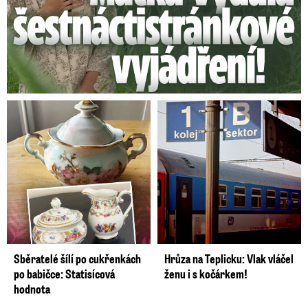
Sběratelé šílí po cukřenkách
Hrůza na Teplicku: Vlak vláčel
po babičce: Statisícová
ženu i s kočárkem!
hodnota