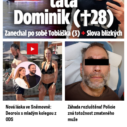
Nová láska ve Sněmovně:
Záhada rozluštěna! Policie
Decroix s mladým kolegou z
zná totožnost zmateného
ODS
muže