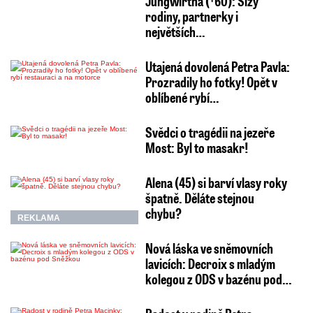
Jungwirtha (†60): Slzy
rodiny, partnerky i
největších…
Utajená dovolená Petra Pavla:
Prozradily ho fotky! Opět v
oblíbené rybí…
Svědci o tragédii na jezeře
Most: Byl to masakr!
Alena (45) si barví vlasy roky
špatně. Děláte stejnou
chybu?
REKLAMA
Nová láska ve sněmovních
lavicích: Decroix s mladým
kolegou z ODS v bazénu pod…