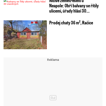
Ničivé zemětřesení u
Neapole: Obří balvany se řítily
ulicemi, úřady hlásí 30…
Prodej chaty 36 m², Račice