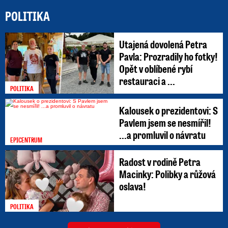
POLITIKA
Utajená dovolená Petra
Pavla: Prozradily ho fotky!
Opět v oblíbené rybí
restauraci a ...
POLITIKA
Kalousek o prezidentovi: S
Pavlem jsem se nesmířil!
...a promluvil o návratu
EPICENTRUM
Radost v rodině Petra
Macinky: Polibky a růžová
oslava!
POLITIKA