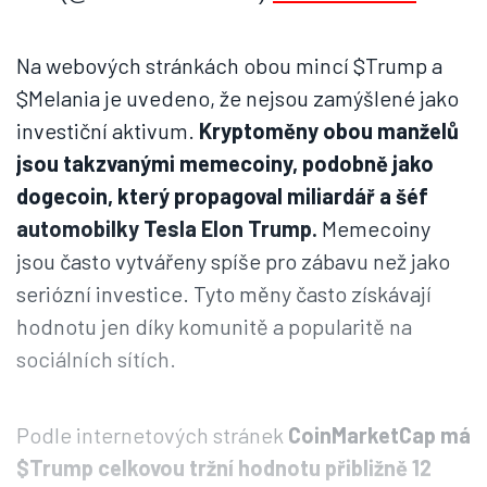
Na webových stránkách obou mincí $Trump a
$Melania je uvedeno, že nejsou zamýšlené jako
investiční aktivum.
Kryptoměny obou manželů
jsou takzvanými memecoiny, podobně jako
dogecoin, který propagoval miliardář a šéf
automobilky Tesla Elon Trump.
Memecoiny
jsou často vytvářeny spíše pro zábavu než jako
seriózní investice. Tyto měny často získávají
hodnotu jen díky komunitě a popularitě na
sociálních sítích.
Podle internetových stránek
CoinMarketCap má
$Trump celkovou tržní hodnotu přibližně 12