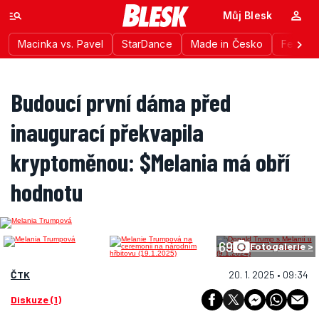
Můj Blesk
Macinka vs. Pavel
StarDance
Made in Česko
Festiva
Budoucí první dáma před
inaugurací překvapila
kryptoměnou: $Melania má obří
hodnotu
69
Fotogalerie >
ČTK
20. 1. 2025 • 09:34
Diskuze (1)