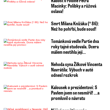
Radost v rodině Petra
Macinky: Polibky a růžová
oslava!
Smrt Milana Knížáka († 86):
Než ho pohřbí, bude soud!
Tománková vedle Partie dva
roky tajně studovala. Dcera
málem nestihla její…
Nehoda syna Žilkové Vincenta
Navrátila: Výbuch v autě
odnesl rozkrok
Kalousek o prezidentovi: S
Pavlem jsem se nesmířil! ...a
promluvil o návratu