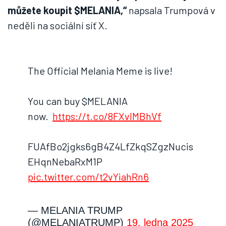
můžete koupit $MELANIA,“
napsala Trumpová v
neděli na sociální síť X.
The Official Melania Meme is live!
You can buy $MELANIA
now.
https://t.co/8FXvlMBhVf
FUAfBo2jgks6gB4Z4LfZkqSZgzNucis
EHqnNebaRxM1P
pic.twitter.com/t2vYiahRn6
— MELANIA TRUMP
(@MELANIATRUMP)
19. ledna 2025