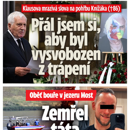
Klausova mrazivá slova na pohřbu Knížáka: Přál jsem si...
Oběť bouře v jezeru Most: Zemřel táta Dominik (†28)