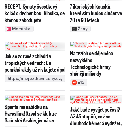
RECEPT: Kynutý švestkový
7 ikonických kousků,
koláč s drobenkou. Klasika, se
které vám budou slušet ve
kterou zabodujete
20 i v 60 letech
Maminka
Ženy
Na trzích se děje něco
Jak se zdravě zchladit v
nezvyklého.
tropických vedrech: Co
Technologické firmy
pomáhá a kdy už riskujete úpal
shánějí miliardy
https://mojezdravi.zeny.cz/
e15
Sparta má nabídku na
Jaké bude vyvíjet počasí?
Haraslína! Ozval se klub ze
Až 45 stupňů, což se
Saúdské Arábie, jedná se
dlouhodobě nedá vydržet,