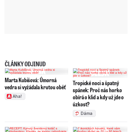
ČLÁNKY ODJINUD
Marta Kubišová: Úmorná
Tropické noci a špatný
vedra si vyžádala krutou oběť
spánek: Proč nás horko
obírá o klid a kdy už jde o
Aha!
úzkost?
Dáma