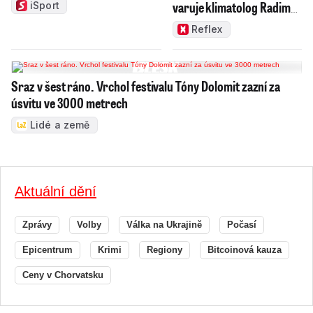
varuje klimatolog Radim
iSport
Tolasz
Reflex
Sraz v šest ráno. Vrchol festivalu Tóny Dolomit zazní za
úsvitu ve 3000 metrech
Lidé a země
Aktuální dění
Zprávy
Volby
Válka na Ukrajině
Počasí
Epicentrum
Krimi
Regiony
Bitcoinová kauza
Ceny v Chorvatsku