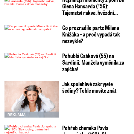
Glena Hansarda (†56):
Tajemství rakve, hvězdní…
Co prozradilo parte Milana
Knížáka – a proč vypadá tak
nezvykle?
Pohublá Csáková (55) na
Sardinii: Manžela vyměnila za
zajíčka!
Jak spolehlivě zakryjete
šediny? Tohle musíte znát
REKLAMA
Pohřeb chemika Pavla