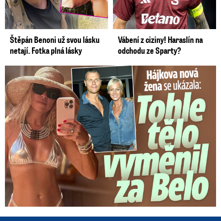
Štěpán Benoni už svou lásku
Vábení z ciziny! Haraslín na
netají. Fotka plná lásky
odchodu ze Sparty?
Tohle tělo nahradilo Belo: Nová partnerka se ukázala...