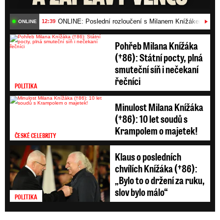
ONLINE: Poslední rozloučení s Milanem Knížákem (†86)
12:39
ONLINE
Pohřeb Milana Knížáka
(†86): Státní pocty, plná
smuteční síň i nečekaní
řečníci
POLITIKA
Minulost Milana Knížáka
(†86): 10 let soudů s
Krampolem o majetek!
ČESKÉ CELEBRITY
Klaus o posledních
chvílích Knížáka (†86):
„Bylo to o držení za ruku,
slov bylo málo“
POLITIKA