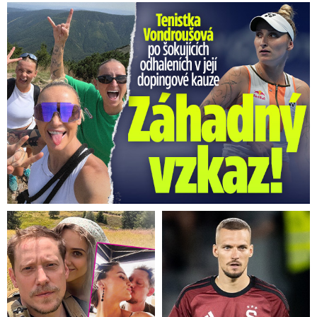
Vondroušová po šokujících odhaleních v kauze: Záhadný vzkaz!