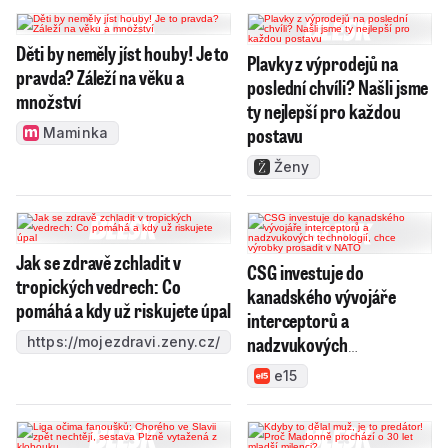
Děti by neměly jíst houby! Je to
Plavky z výprodejů na
pravda? Záleží na věku a
poslední chvíli? Našli jsme
množství
ty nejlepší pro každou
postavu
Maminka
Ženy
Jak se zdravě zchladit v
CSG investuje do
tropických vedrech: Co
kanadského vývojáře
pomáhá a kdy už riskujete úpal
interceptorů a
nadzvukových
https://mojezdravi.zeny.cz/
technologií, chce výrobky
e15
prosadit v NATO