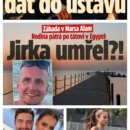
Rodina pátrá po tátovi v Egyptě: Jirka umřel?!