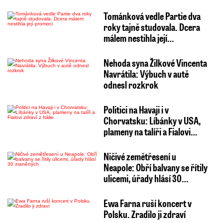
Tománková vedle Partie dva
roky tajně studovala. Dcera
málem nestihla její…
Nehoda syna Žilkové Vincenta
Navrátila: Výbuch v autě
odnesl rozkrok
Politici na Havaji i v
Chorvatsku: Líbánky v USA,
plameny na talíři a Fialovi…
Ničivé zemětřesení u
Neapole: Obří balvany se řítily
ulicemi, úřady hlásí 30…
Ewa Farna ruší koncert v
Polsku. Zradilo ji zdraví