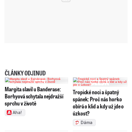
ČLÁNKY ODJINUD
Margita slavil u Banderase:
Tropické noci a špatný
Borhyová schytala nejdražší
spánek: Proč nás horko
sprchu v životě
obírá o klid a kdy už jde o
úzkost?
Aha!
Dáma