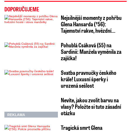
DOPORUČUJEME
Nejsilnější momenty z pohřbu
Glena Hansarda (†56):
Tajemství rakve, hvězdní…
Pohublá Csáková (55) na
Sardinii: Manžela vyměnila za
zajíčka!
Svatba pravnučky českého
krále! Luxusní šperky i
urozená sešlost
Nevíte, jakou zvolit barvu na
vlasy? Položte si tuto zásadní
otázku
REKLAMA
Tragická smrt Glena