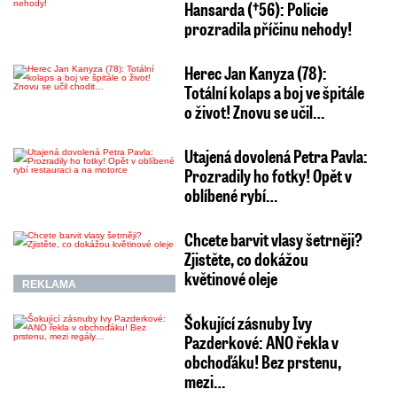
Hansarda (†56): Policie
prozradila příčinu nehody!
Herec Jan Kanyza (78):
Totální kolaps a boj ve špitále
o život! Znovu se učil…
Utajená dovolená Petra Pavla:
Prozradily ho fotky! Opět v
oblíbené rybí…
Chcete barvit vlasy šetrněji?
Zjistěte, co dokážou
květinové oleje
REKLAMA
Šokující zásnuby Ivy
Pazderkové: ANO řekla v
obchoďáku! Bez prstenu,
mezi…