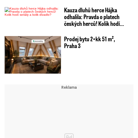
Kauza dluhů herce Hájka
odhalila: Pravda o platech
českých herců! Kolik hodí…
Prodej bytu 2+kk 51 m²,
Praha 3