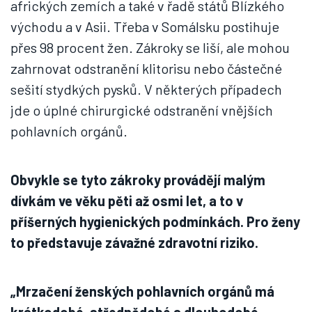
afrických zemích a také v řadě států Blízkého
východu a v Asii. Třeba v Somálsku postihuje
přes 98 procent žen. Zákroky se liší, ale mohou
zahrnovat odstranění klitorisu nebo částečné
sešití stydkých pysků. V některých případech
jde o úplné chirurgické odstranění vnějších
pohlavních orgánů.
Obvykle se tyto zákroky provádějí malým
dívkám ve věku pěti až osmi let, a to v
příšerných hygienických podmínkách. Pro ženy
to představuje závažné zdravotní riziko.
„Mrzačení ženských pohlavních orgánů má