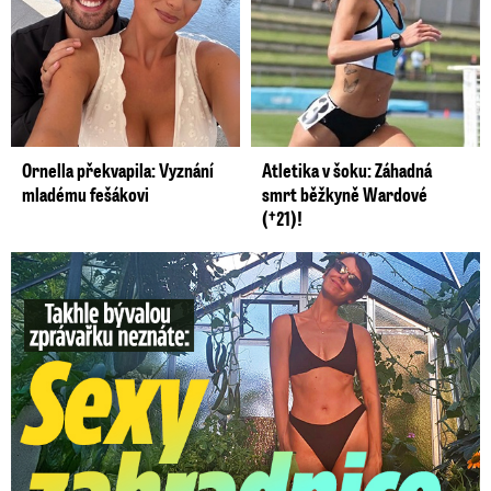
Ornella překvapila: Vyznání
Atletika v šoku: Záhadná
mladému fešákovi
smrt běžkyně Wardové
(†21)!
Takhle slavnou moderátorku neznáte: Lašková pečuje o ...