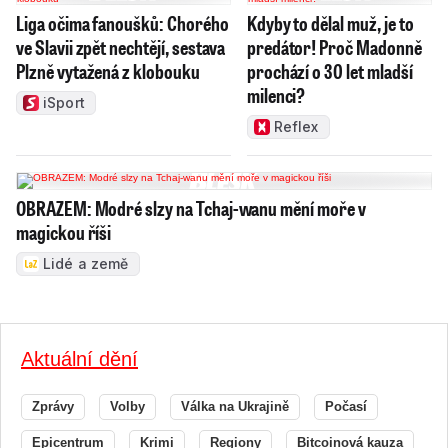
Liga očima fanoušků: Chorého
Kdyby to dělal muž, je to
ve Slavii zpět nechtějí, sestava
predátor! Proč Madonně
Plzně vytažená z klobouku
prochází o 30 let mladší
milenci?
iSport
Reflex
OBRAZEM: Modré slzy na Tchaj-wanu mění moře v
magickou říši
Lidé a země
Aktuální dění
Zprávy
Volby
Válka na Ukrajině
Počasí
Epicentrum
Krimi
Regiony
Bitcoinová kauza