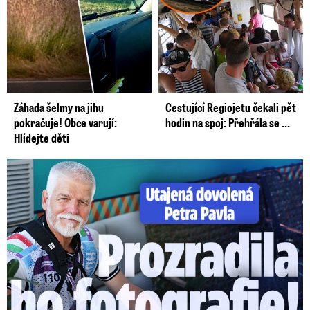
Záhada šelmy na jihu
Cestující Regiojetu čekali pět
pokračuje! Obce varují:
hodin na spoj: Přehřála se ...
Hlídejte děti
Utajená dovolená Petra Pavla: Prozradila ho fotka!