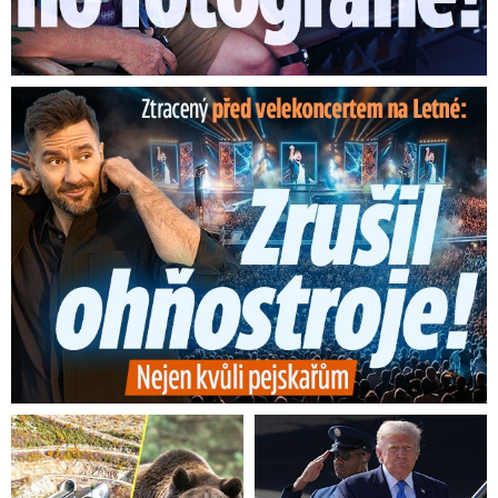
Ztracený škrtl ohňostroj na Letné! Ještě nezačal a už ...