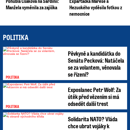
Pohublá Csáková na Sardinii:
Exparťačka Mareše a
Manžela vyměnila za zajíčka
Hezuckého vyděsila fotkou z
nemocnice
POLITIKA
Pěvkyně a kandidátka do
Senátu Pecková: Natáčela
se za volantem, věnovala
se řízení?
POLITIKA
Exposlanec Petr Wolf: Za
útěk před vězením si má
odsedět další trest
POLITIKA
Solidarita NATO? Vláda
chce ubrat vojáky k