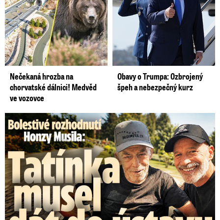
Nečekaná hrozba na
Obavy o Trumpa: Ozbrojený
chorvatské dálnici! Medvěd
špeh a nebezpečný kurz
ve vozovce
Bolestivé rozhodnutí Honzy Musila: Tátu musel dát do ústavu