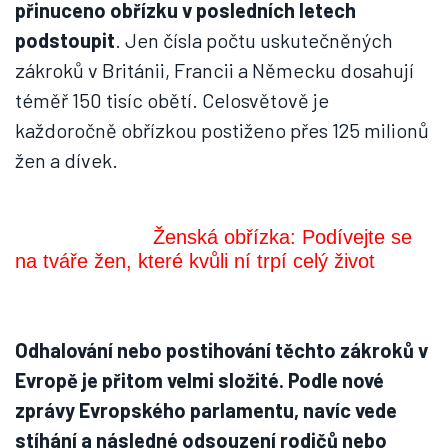
přinuceno obřízku v posledních letech
podstoupit
. Jen čísla počtu uskutečněných
zákroků v Británii, Francii a Německu dosahují
téměř 150 tisíc obětí. Celosvětově je
každoročně obřízkou postiženo přes 125 milionů
žen a dívek.
Ženská obřízka: Podívejte se
na tváře žen, které kvůli ní trpí celý život
Odhalování nebo postihování těchto zákroků v
Evropě je přitom velmi složité. Podle nové
zprávy Evropského parlamentu, navíc vede
stíhání a následné odsouzení rodičů nebo