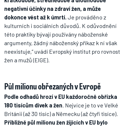
krátkodobé, střednědobé a dlouhodobé
negativní účinky na zdraví žen, a může
dokonce vést až k úmrtí.
Je prováděno z
kulturních i sociálních důvodů. K odůvodnění
této praktiky bývají používány náboženské
argumenty, žádný náboženský příkaz k ní však
neexistuje,“ uvádí Evropský institut pro rovnost
žen a mužů (EIGE).
Půl milionu obřezaných v Evropě
Podle odhadů hrozí v EU každoročně obřízka
180 tisícům dívek a žen
. Nejvíce je to ve Velké
Británii (až 30 tisíc) a Německu (až čtyři tisíce).
Přibližně půl milionu žen žijících v EU bylo