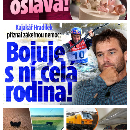
ženská obřízka vykonává.
Jedna z žen dokonce
přímo jako důvod v žádosti o azyl uvedla obavy
z obřízky.
Kajakář Hradilek přiznal zákeřnou nemoc: Bojuje s ní celá ...