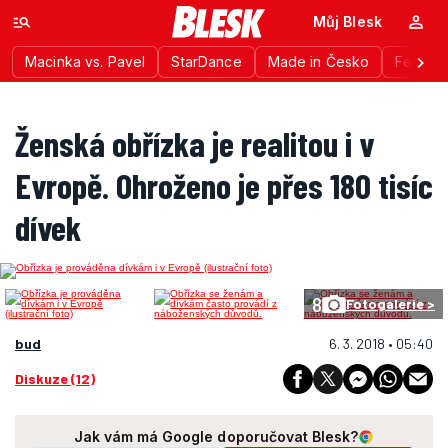
Můj Blesk
Macinka vs. Pavel
StarDance
Made in Česko
Festiva
Ženská obřízka je realitou i v
Evropě. Ohroženo je přes 180 tisíc
dívek
8
Fotogalerie >
bud
6. 3. 2018 • 05:40
Diskuze (12)
Jak vám má Google doporučovat Blesk?