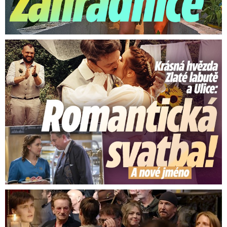
Krásná hvězda Zlaté labutě a Ulice: Romantická svatba
Nejsilnější momenty z pohřbu Glena Hansarda (†56)