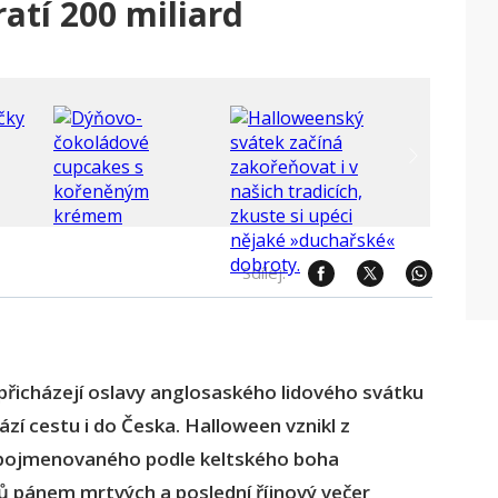
atí 200 miliard
Sdílej:
přicházejí oslavy anglosaského lidového svátku
ází cestu i do Česka.
Halloween vznikl z
 pojmenovaného podle keltského boha
ů pánem mrtvých a poslední říjnový večer