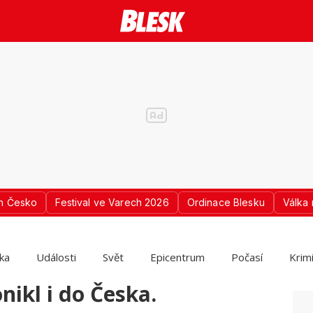
n Česko
Festival ve Varech 2026
Ordinace Blesku
Válka 
ika
Události
Svět
Epicentrum
Počasí
Krim
ikl i do Česka.