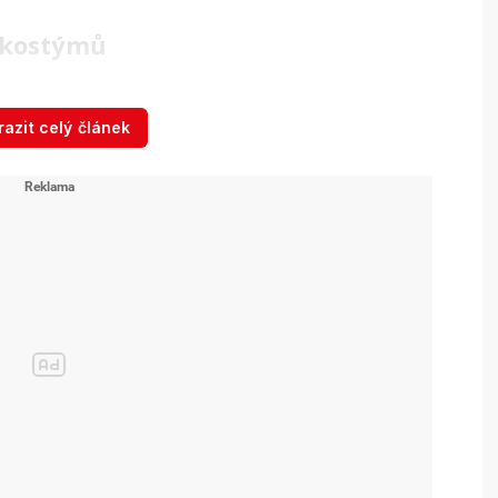
u kostýmů
n Halloween neobešel bez kontroverzí týkajících
azit celý článek
kterých kostýmů. Nelibost tak vyvolal například
rabský nos.
ká korektnost
, kdy někteří například řeší, zda
ž si holčičky, jež nejsou Polynésanky, oblečou
stejnojmenného animovaného filmu, jejímž
České hvězdy slaví
Halloween: Krev, hrůza i