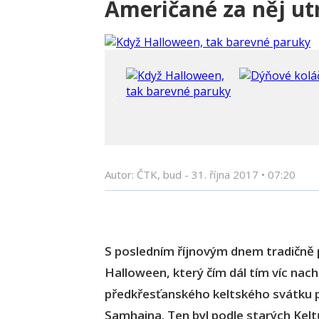
Američané za něj utr
Autor: ČTK, bud -
31. října 2017
•
07:20
S posledním říjnovým dnem tradičně 
Halloween, který čím dál tím víc nach
předkřesťanského keltského svátku
Samhaina. Ten byl podle starých Kelt