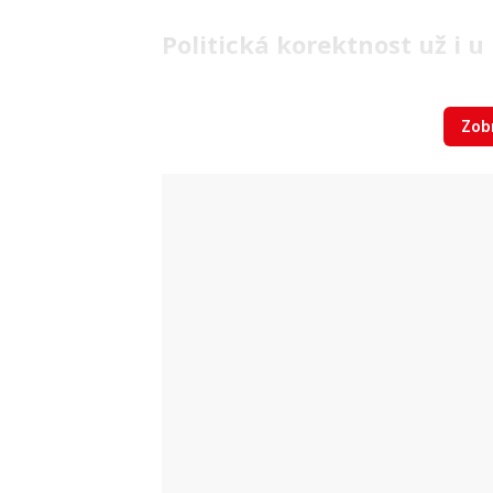
Politická korektnost už i 
V posledních letech se ovšem ani jede
Zobr
se vhodnosti nebo spíš nevhodnosti ně
dětský kostým izraelského vojáka či a
Letošním tématem se stala politic
není pro etnické menšiny urážlivé, kdy
kostým Moany – disneyovské hrdinky 
otcem je polynéský náčelník.