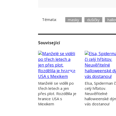
Témata:
masky
dušičky
hall
Související
Manželé se viděli po
Elsa, Spiderman č
třech letech a jen
celý hřbitov.
přes plot. Rozdělila je
Neuvěřitelné
hranice USA s
halloweenské dý
Mexikem
vás dostanou!