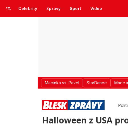
Celebrity
Zprávy
Sport
Video
Macinka vs. Pavel
StarDance
Made i
Polit
Halloween z USA pron