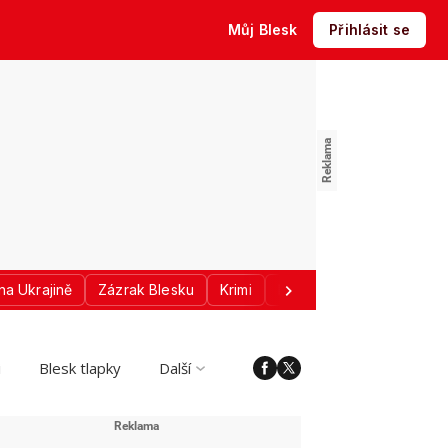
Můj Blesk
Přihlásit se
na Ukrajině
Zázrak Blesku
Krimi
Donald Trump
Sport
i
Blesk tlapky
Další