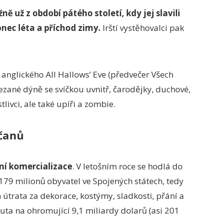
ě už z období pátého století, kdy jej slavili
onec léta a příchod zimy.
Irští vystěhovalci pak
 anglického All Hallows’ Eve (předvečer Všech
ezané dýně se svíčkou uvnitř, čarodějky, duchové,
tlivci, ale také upíři a zombie.
ičanů
ní komercializace
. V letošním roce se hodlá do
 179 milionů obyvatel ve Spojených státech, tedy
h útrata za dekorace, kostýmy, sladkosti, přání a
ta na ohromující 9,1 miliardy dolarů (asi 201