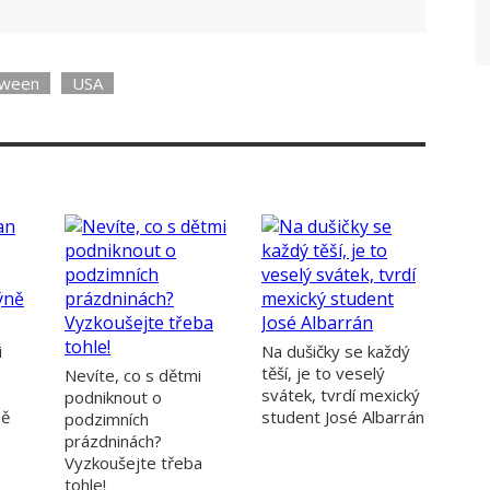
krása!
oween
USA
i
Na dušičky se každý
těší, je to veselý
Nevíte, co s dětmi
svátek, tvrdí mexický
podniknout o
ně
student José Albarrán
podzimních
prázdninách?
Vyzkoušejte třeba
tohle!