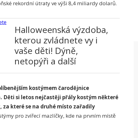
oňské rekordní útraty ve výši 8,4 miliardy dolarů.
Halloweenská výzdoba,
kterou zvládnete vy i
vaše děti! Dýně,
netopýři a další
dekorace
oblíbenějším kostýmem čarodějnice
ěti si letos nejčastěji přály kostým některé
, za které se na druhé místo zařadily
stýmy pro zvířecí mazlíčky
, kde na prvním místě