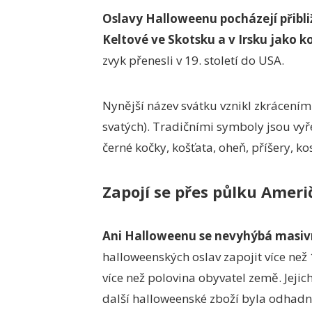
Oslavy Halloweenu pocházejí přibližn
Keltové ve Skotsku a v Irsku jako k
zvyk přenesli v 19. století do USA.
Nynější název svátku vznikl zkrácením
svatých). Tradičními symboly jsou vyř
černé kočky, košťata, oheň, příšery, kos
Zapojí se přes půlku Amer
Ani Halloweenu se nevyhýbá masiv
halloweenských oslav zapojit více než
více než polovina obyvatel země. Jejic
další halloweenské zboží byla odhadnu