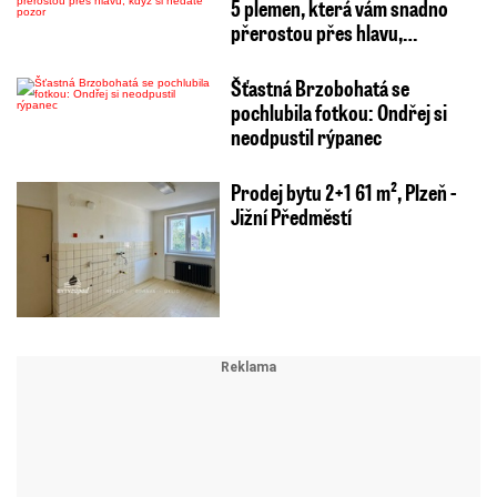
5 plemen, která vám snadno
přerostou přes hlavu,…
Šťastná Brzobohatá se
pochlubila fotkou: Ondřej si
neodpustil rýpanec
Prodej bytu 2+1 61 m², Plzeň -
Jižní Předměstí