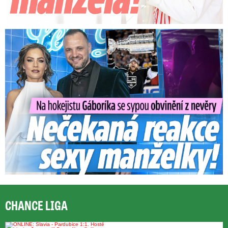
Na Gáboríka se sypou obvinění z nevěry: Reakce manželky!
CHANCE LIGA