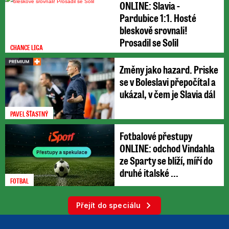
ONLINE: Slavia -
Pardubice 1:1. Hosté
bleskově srovnali!
Prosadil se Solil
CHANCE LIGA
Změny jako hazard. Priske
se v Boleslavi přepočítal a
ukázal, v čem je Slavia dál
PAVEL ŠŤASTNÝ
Fotbalové přestupy
ONLINE: odchod Vindahla
ze Sparty se blíží, míří do
druhé italské ...
FOTBAL
Přejít do speciálu