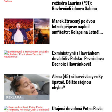
režiséra Laurina (†91):
Rozbrečeli i dceru Sabinu
Marek Ztracený po dvou
letech příprav naplnil
amfiteátr: Kolaps na Letné!…
Exministryně s Havránkem
dováděli v Polsku: První slova
Decroix i Havránkové!
Alena (45) si barví vlasy roky
špatně. Děláte stejnou
chybu?
REKLAMA
Utajená dovolená Petra Pavla: