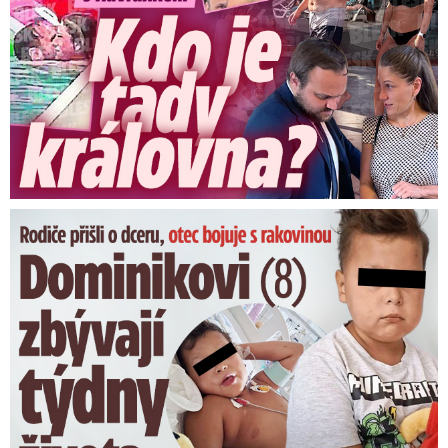
Dominikovi (8) zbývají týdny života: Vzkaz od exprezidenta