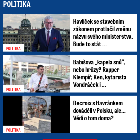
POLITIKA
Havlíček se stavebním
zákonem protlačil změnu
názvu svého ministerstva.
Bude to stát ...
POLITIKA
Babišova „kapela snů“,
nebo hrůzy? Rapper
Klempíř, Ken, kytarista
Vondráček i ...
POLITIKA
Decroix s Havránkem
dováděli v Polsku, ale…
Vědí o tom doma?
POLITIKA