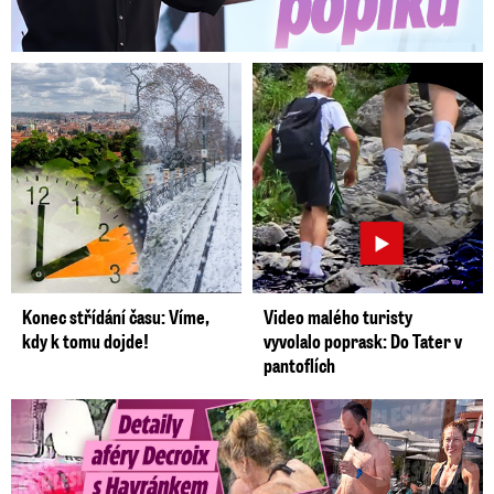
Konec střídání času: Víme,
Video malého turisty
kdy k tomu dojde!
vyvolalo poprask: Do Tater v
pantoflích
Detaily aféry Decroix s Havránkem: Kdo je tady královna?