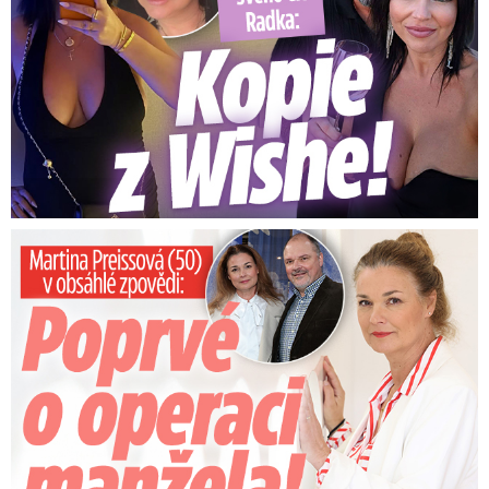
Preissová (50) v obsáhlé zpovědi: Poprvé o operaci manžela