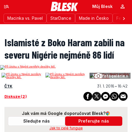
Můj Blesk
Macinka vs. Pavel
StarDance
Made in Česko
Festiva
Islamisté z Boko Haram zabili na
severu Nigérie nejméně 86 lidí
3
Fotogalerie >
ČTK
31. 1. 2016 • 16:42
Diskuze (2)
Jak vám má Google doporučovat Blesk?
Sledujte nás
Preferujte nás
Jak to celé funguje