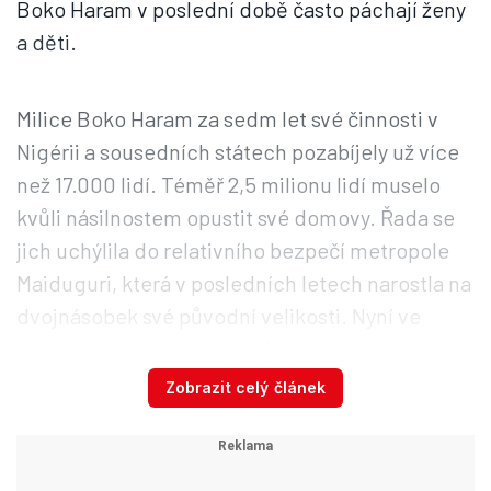
Boko Haram v poslední době často páchají ženy
a děti.
Milice Boko Haram za sedm let své činnosti v
Nigérii a sousedních státech pozabíjely už více
než 17.000 lidí. Téměř 2,5 milionu lidí muselo
kvůli násilnostem opustit své domovy. Řada se
jich uchýlila do relativního bezpečí metropole
Maiduguri, která v posledních letech narostla na
dvojnásobek své původní velikosti. Nyní ve
městě žijí asi čtyři miliony lidí.
Zobrazit celý článek
Nigérie se spolu s Čadem, Kamerunem,
Nigerem a Beninem snaží v rámci mezinárodní