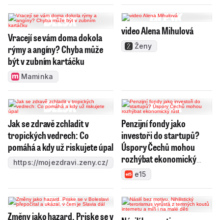
video Alena Mihulová
Vracejí se vám doma dokola
Ženy
rýmy a angíny? Chyba může
být v zubním kartáčku
Maminka
Jak se zdravě zchladit v
Penzijní fondy jako
tropických vedrech: Co
investoři do startupů?
pomáhá a kdy už riskujete úpal
Úspory Čechů mohou
rozhýbat ekonomický
https://mojezdravi.zeny.cz/
růst
e15
Změny jako hazard. Priske se v