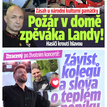
Ztracený po životním koncertě: Závist kolegů a teplý popík