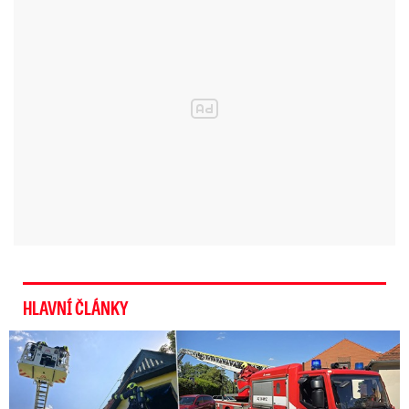
mise o síle 8700 vojáků radikály porazit.
Přestože armády zaznamenaly řadu úspěchů,
radikály se jim zatím zcela porazit nepodařilo.
Skupina Boko Haram se před časem přihlásila k
organizaci Islámský stát (IS).
Kamerunští vojáci prý zabili v
Nigérii nejméně 40 vesničanů
HLAVNÍ ČLÁNKY
U Daniela Landy hořelo! Hasiči kroutí hlavou