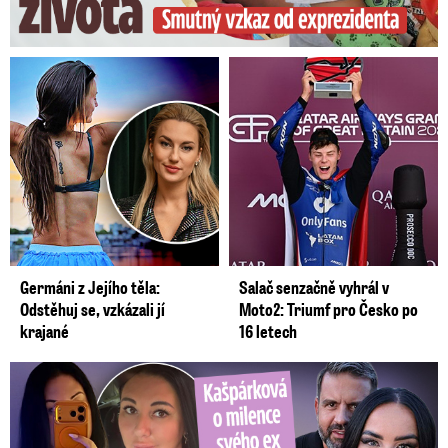
Germáni z Jejího těla:
Salač senzačně vyhrál v
Odstěhuj se, vzkázali jí
Moto2: Triumf pro Česko po
krajané
16 letech
Kašpárková o milence svého ex Radka: Kopie z Wishe!