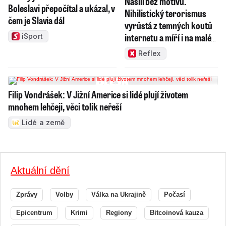
Násilí bez motivu.
Boleslavi přepočítal a ukázal, v
Nihilistický terorismus
čem je Slavia dál
vyrůstá z temných koutů
internetu a míří i na malé
iSport
děti
Reflex
Filip Vondrášek: V Jižní Americe si lidé plují životem
mnohem lehčeji, věci tolik neřeší
Lidé a země
Aktuální dění
Zprávy
Volby
Válka na Ukrajině
Počasí
Epicentrum
Krimi
Regiony
Bitcoinová kauza