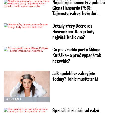
Nejsilnější momenty z pohřbu
Glena Hansarda (†56):
Tajemství rakve, hvězdní…
Detaily aféry Decroix s
Havránkem: Kdo je tady
největší královna?
Co prozradilo parte Milana
Knížáka – a proč vypadá tak
nezvykle?
Jak spolehlivě zakryjete
šediny? Tohle musíte znát
REKLAMA
Speciální řečníci nad rakví