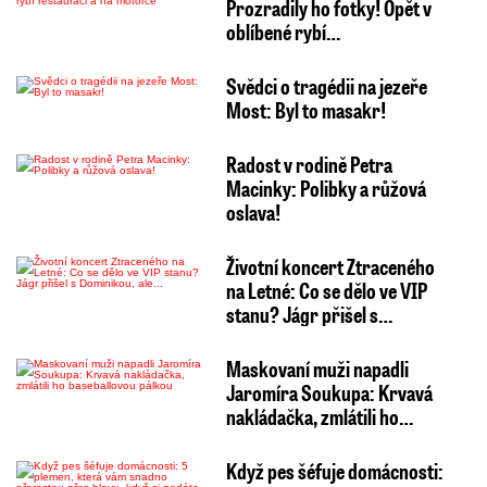
Prozradily ho fotky! Opět v
oblíbené rybí…
Svědci o tragédii na jezeře
Most: Byl to masakr!
Radost v rodině Petra
Macinky: Polibky a růžová
oslava!
Životní koncert Ztraceného
na Letné: Co se dělo ve VIP
stanu? Jágr přišel s…
Maskovaní muži napadli
Jaromíra Soukupa: Krvavá
nakládačka, zmlátili ho…
Když pes šéfuje domácnosti: