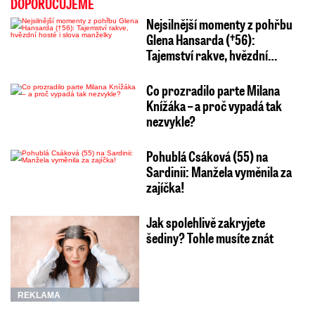
DOPORUČUJEME
Nejsilnější momenty z pohřbu
Glena Hansarda (†56):
Tajemství rakve, hvězdní…
Co prozradilo parte Milana
Knížáka – a proč vypadá tak
nezvykle?
Pohublá Csáková (55) na
Sardinii: Manžela vyměnila za
zajíčka!
Jak spolehlivě zakryjete
šediny? Tohle musíte znát
REKLAMA