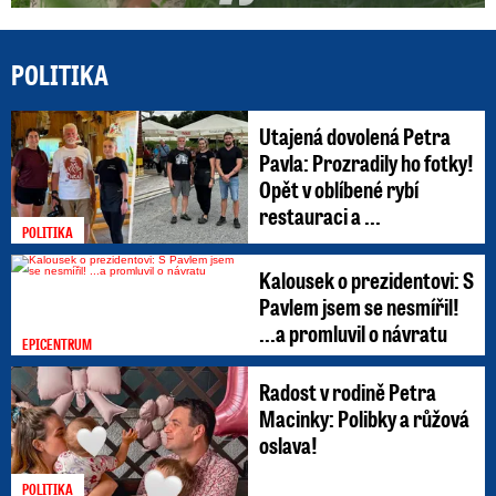
POLITIKA
Utajená dovolená Petra
Pavla: Prozradily ho fotky!
Opět v oblíbené rybí
restauraci a ...
POLITIKA
Kalousek o prezidentovi: S
Pavlem jsem se nesmířil!
...a promluvil o návratu
EPICENTRUM
Radost v rodině Petra
Macinky: Polibky a růžová
oslava!
POLITIKA