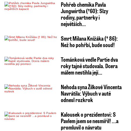
Pohřeb chemika Pavla
Jungwirtha (†60): Slzy
rodiny, partnerky i
největších…
Smrt Milana Knížáka († 86):
Než ho pohřbí, bude soud!
Tománková vedle Partie dva
roky tajně studovala. Dcera
málem nestihla její…
Nehoda syna Žilkové Vincenta
Navrátila: Výbuch v autě
odnesl rozkrok
Kalousek o prezidentovi: S
Pavlem jsem se nesmířil! ...a
promluvil o návratu