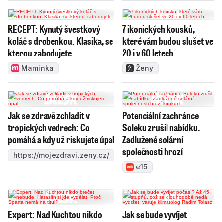
RECEPT: Kynutý švestkový
7 ikonických kousků,
koláč s drobenkou. Klasika, se
které vám budou slušet ve
kterou zabodujete
20 i v 60 letech
Maminka
Ženy
Jak se zdravě zchladit v
Potenciální zachránce
tropických vedrech: Co
Soleku zrušil nabídku.
pomáhá a kdy už riskujete úpal
Zadlužené solární
společnosti hrozí
https://mojezdravi.zeny.cz/
konkurz
e15
Expert: Nad Kuchtou nikdo
Jak se bude vyvíjet