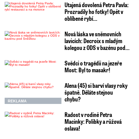
Utajená dovolená Petra Pavla:
Prozradily ho fotky! Opět v
oblíbené rybí…
Nová láska ve sněmovních
lavicích: Decroix s mladým
kolegou z ODS v bazénu pod…
Svědci o tragédii na jezeře
Most: Byl to masakr!
Alena (45) si barví vlasy roky
špatně. Děláte stejnou
chybu?
REKLAMA
Radost v rodině Petra
Macinky: Polibky a růžová
oslava!