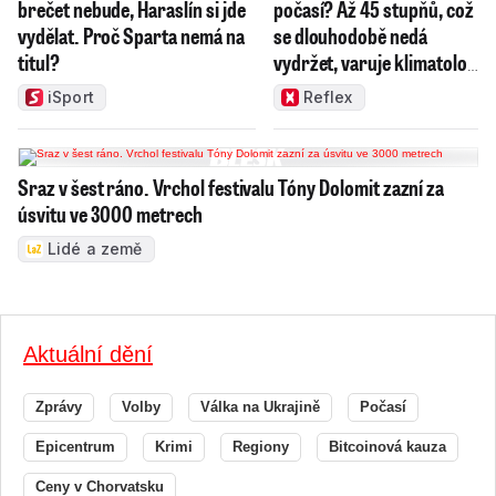
brečet nebude, Haraslín si jde
počasí? Až 45 stupňů, což
vydělat. Proč Sparta nemá na
se dlouhodobě nedá
titul?
vydržet, varuje klimatolog
Radim Tolasz
iSport
Reflex
Sraz v šest ráno. Vrchol festivalu Tóny Dolomit zazní za
úsvitu ve 3000 metrech
Lidé a země
Aktuální dění
Zprávy
Volby
Válka na Ukrajině
Počasí
Epicentrum
Krimi
Regiony
Bitcoinová kauza
Ceny v Chorvatsku