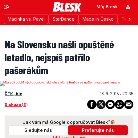
Můj Blesk
Macinka vs. Pavel
StarDance
Made in Česko
Festiva
Na Slovensku našli opuštěné
letadlo, nejspíš patřilo
pašerákům
ČTK , kle
18. 9. 2015 • 20:35
Diskuze (3)
Jak vám má Google doporučovat Blesk?
Sledujte nás
Preferujte nás
Jak to celé funguje