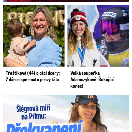
Třeštíková (44) o otci dcery:
Velká soupeřka
Z dárce spermatu pravý táta
Adamczykové: Šokující
konec!
Lucie Šlégrová míří na Primu. Překvapení pro sporťáky!