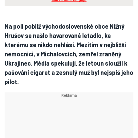
Na poli poblíž východoslovenské obce Nižný
Hrušov se našlo havarované letadlo, ke
kterému se nikdo nehlásí. Mezitím v nejbližší
nemocnici, v Michalovcích, zemřel zraněný
Ukrajinec. Média spekulují, že letoun sloužil k
pašování cigaret a zesnulý muž byl nejspíš jeho
pilot.