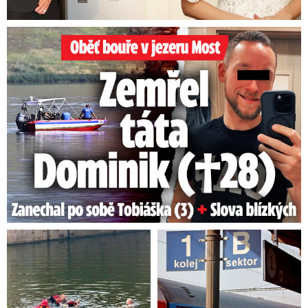
Oběť bouře v jezeru Most: Zemřel táta Dominik (†28)