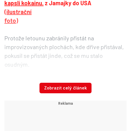
z Jamajky do USA
Protože letounu zabránily přistát na
improvizovaných plochách, kde dříve přistával,
pokusil se přistát jinde, což se mu stalo
osudným.
Letoun, podobný někdejším práškovacím
Zobrazit celý článek
letadlům Čmelák, na poli objevil pracovník
zemědělského družstva. „Místní lidé okolo páté
ráno slyšeli nějaký náraz,“ řekl starosta obce Ján
Fenčák, který k letounu přivolal policisty a
hasiče.