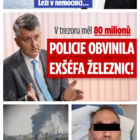
V trezoru měl 80 milionů: Policie obvinila exšéfa železnic!