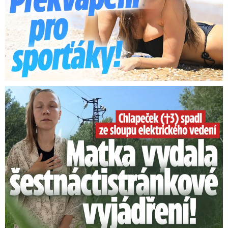
Smrtelný pád chlapce: Matka vydala vyjádření na 16 stran