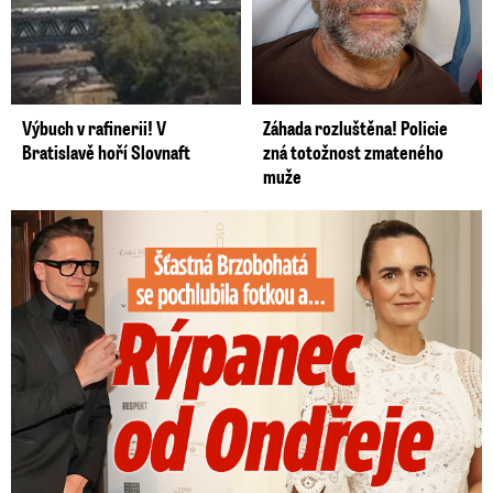
Výbuch v rafinerii! V
Záhada rozluštěna! Policie
Bratislavě hoří Slovnaft
zná totožnost zmateného
muže
Šťastná Brzobohatá se pochlubila fotkou: Rýpanec od Ondřeje