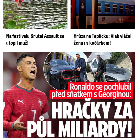
Na festivalu Brutal Assault se
Hrůza na Teplicku: Vlak vláčel
utopil muž!
ženu i s kočárkem!
Ronaldo se pochlubil před sňatkem: Hračky za půl miliardy!