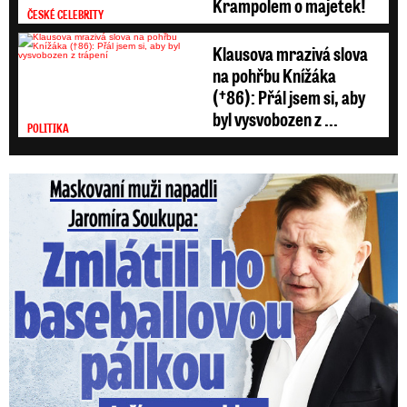
Krampolem o majetek!
ČESKÉ CELEBRITY
Klausova mrazivá slova
na pohřbu Knížáka
(†86): Přál jsem si, aby
byl vysvobozen z ...
POLITIKA
Maskovaní muži napadli Jaromíra Soukupa: Krvavá nakládačka