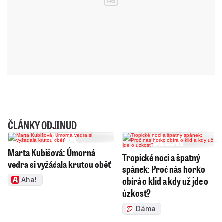
ČLÁNKY ODJINUD
Marta Kubišová: Úmorná
Tropické noci a špatný
vedra si vyžádala krutou oběť
spánek: Proč nás horko
obírá o klid a kdy už jde o
Aha!
úzkost?
Dáma