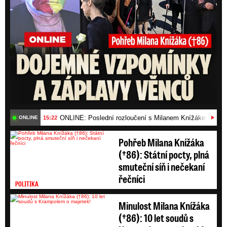
ONLINE: Poslední rozloučení s Milanem Knížákem (†86)
15:22
ONLINE
Pohřeb Milana Knížáka
(†86): Státní pocty, plná
smuteční síň i nečekaní
řečníci
POLITIKA
Minulost Milana Knížáka
(†86): 10 let soudů s