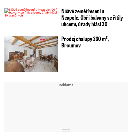
Ničivé zemětřesení u
Neapole: Obří balvany se řítily
ulicemi, úřady hlásí 30…
Prodej chalupy 260 m²,
Broumov