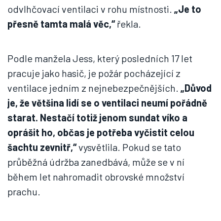
odvlhčovací ventilaci v rohu místnosti.
„Je to
přesně tamta malá věc,“
řekla.
Podle manžela Jess, který posledních 17 let
pracuje jako hasič, je požár pocházející z
ventilace jedním z nejnebezpečnějších.
„Důvod
je, že většina lidí se o ventilaci neumí pořádně
starat. Nestačí totiž jenom sundat víko a
oprášit ho, občas je potřeba vyčistit celou
šachtu zevnitř,“
vysvětlila. Pokud se tato
průběžná údržba zanedbává, může se v ní
během let nahromadit obrovské množství
prachu.