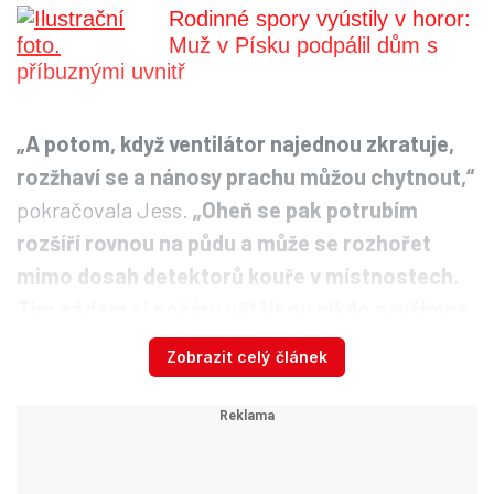
Rodinné spory vyústily v horor:
Muž v Písku podpálil dům s
příbuznými uvnitř
„A potom, když ventilátor najednou zkratuje,
rozžhaví se a nánosy prachu můžou chytnout,“
pokračovala Jess.
„Oheň se pak potrubím
rozšíří rovnou na půdu a může se rozhořet
mimo dosah detektorů kouře v místnostech.
Tím pádem si požáru většinou nikdo nevšimne,
dokud už není příliš pozdě,“
zakončila. Stejné
Zobrazit celý článek
riziko platí i u digestoří.
Podle jejích doporučení je nejdůležitější
ventilace správně čistit a nepoužívat je, pokud