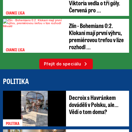
Viktoria vedla o tři góly.
Červená pro ...
CHANCE LIGA
Zlín - Bohemians 0:2.
Klokani mají první výhru,
premiérovou trefou v lize
rozhodl ...
CHANCE LIGA
Přejít do speciálu
POLITIKA
Decroix s Havránkem
dováděli v Polsku, ale…
Vědí o tom doma?
POLITIKA