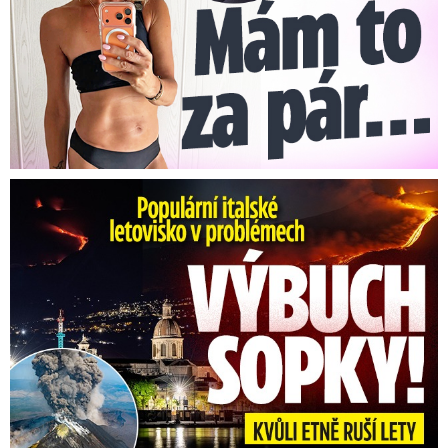
Erupce sicilské sopky Etny: Ruší desítky letů