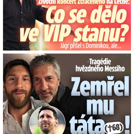
Tragédie hvězdného Messiho: Zemřel mu táta (†68)!