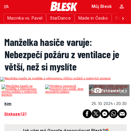
Můj Blesk
Macinka vs. Pavel
StarDance
Made in Česko
Festiva
Manželka hasiče varuje:
Nebezpečí požáru z ventilace je
větší, než si myslíte
5
Fotogalerie >
kjm
25. 10. 2024 • 20:30
Diskuze (2)
Jak vám má Google doporučovat Blesk?