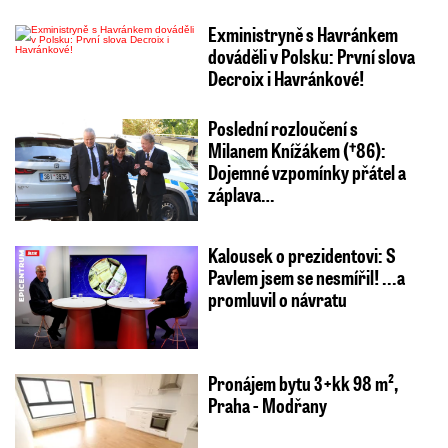
Exministryně s Havránkem
dováděli v Polsku: První slova
Decroix i Havránkové!
Poslední rozloučení s
Milanem Knížákem (†86):
Dojemné vzpomínky přátel a
záplava…
Kalousek o prezidentovi: S
Pavlem jsem se nesmířil! ...a
promluvil o návratu
Pronájem bytu 3+kk 98 m²,
Praha - Modřany