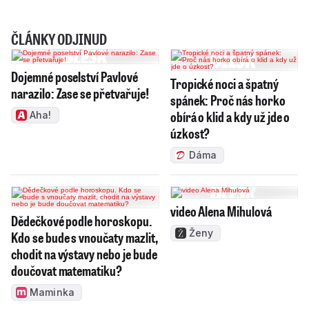
ČLÁNKY ODJINUD
Dojemné poselství Pavlové
Tropické noci a špatný
narazilo: Zase se přetvařuje!
spánek: Proč nás horko
obírá o klid a kdy už jde o
Aha!
úzkost?
Dáma
video Alena Mihulová
Dědečkové podle horoskopu.
Ženy
Kdo se bude s vnoučaty mazlit,
chodit na výstavy nebo je bude
doučovat matematiku?
Maminka