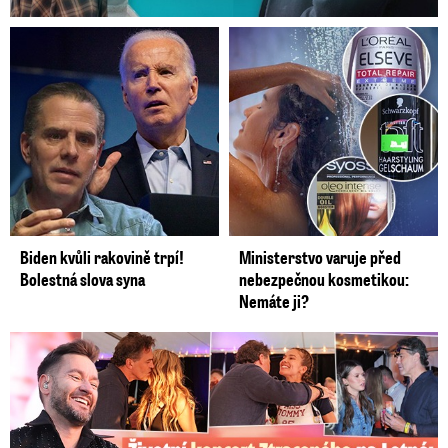
Biden kvůli rakovině trpí!
Ministerstvo varuje před
Bolestná slova syna
nebezpečnou kosmetikou:
Nemáte ji?
Koncert Ztraceného na Letné: Jágr přišel s Dominikou, ale...