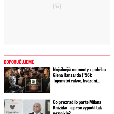
DOPORUČUJEME
Nejsilnější momenty z pohřbu
Glena Hansarda (†56):
Tajemství rakve, hvězdní…
Co prozradilo parte Milana
Knížáka – a proč vypadá tak
nezvykle?