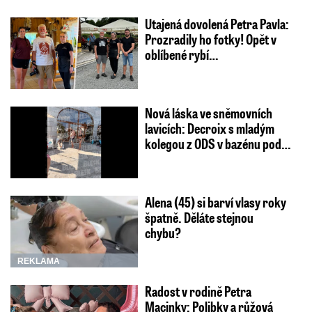
Utajená dovolená Petra Pavla:
Prozradily ho fotky! Opět v
oblíbené rybí…
Nová láska ve sněmovních
lavicích: Decroix s mladým
kolegou z ODS v bazénu pod…
Alena (45) si barví vlasy roky
špatně. Děláte stejnou
chybu?
REKLAMA
Radost v rodině Petra
Macinky: Polibky a růžová