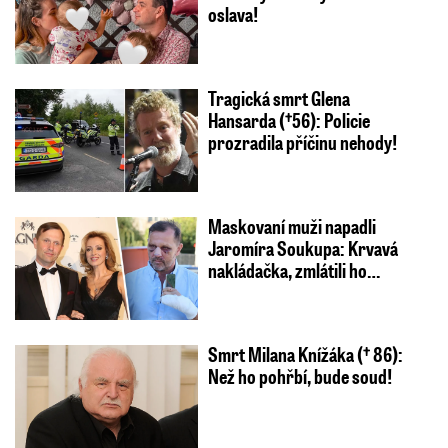
oslava!
Tragická smrt Glena
Hansarda (†56): Policie
prozradila příčinu nehody!
Maskovaní muži napadli
Jaromíra Soukupa: Krvavá
nakládačka, zmlátili ho…
Smrt Milana Knížáka († 86):
Než ho pohřbí, bude soud!