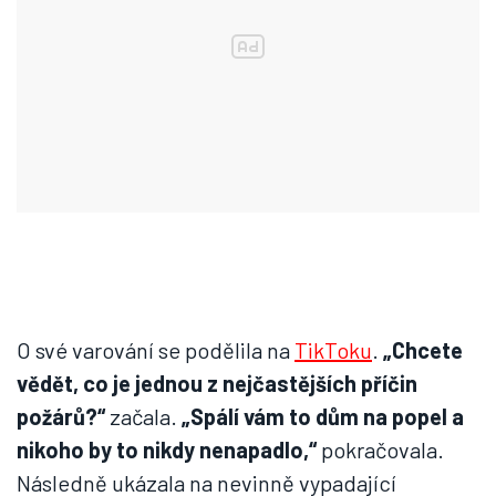
O své varování se podělila na
TikToku
.
„Chcete
vědět, co je jednou z nejčastějších příčin
požárů?“
začala.
„Spálí vám to dům na popel a
nikoho by to nikdy nenapadlo,“
pokračovala.
Následně ukázala na nevinně vypadající