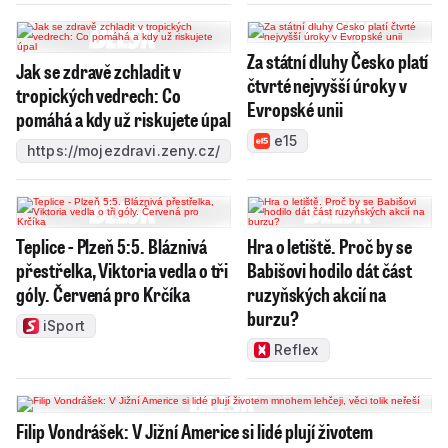
Za státní dluhy Česko platí
Jak se zdravě zchladit v
čtvrté nejvyšší úroky v
tropických vedrech: Co
Evropské unii
pomáhá a kdy už riskujete úpal
e15
https://mojezdravi.zeny.cz/
Teplice - Plzeň 5:5. Bláznivá
Hra o letiště. Proč by se
přestřelka, Viktoria vedla o tři
Babišovi hodilo dát část
góly. Červená pro Krčíka
ruzyňských akcií na
burzu?
iSport
Reflex
Filip Vondrášek: V Jižní Americe si lidé plují životem