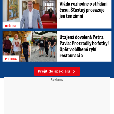
Vláda rozhodne o střídání
času: Šťastný prosazuje
jen ten zimní
UDÁLOSTI
Utajená dovolená Petra
Pavla: Prozradily ho fotky!
Opět v oblíbené rybí
restauraci a ...
POLITIKA
Přejít do speciálu