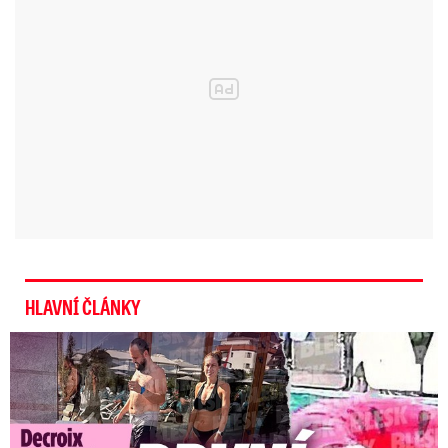
to není nezbytně nutné. Stejně tak člověk nesmí
zapomínat zařízení vypnout před spaním a
odchodem z domu.
Video se připravuje ...
Požár pekárny v Berouně.
Zdroj: Facebook/Město Beroun
HLAVNÍ ČLÁNKY
Exministryně s Havránkem dováděli v Polsku: První slova!