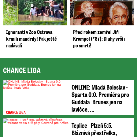
Ignoranti v Zoo Ostrava
Před rokem zemřel Jiří
krmili mandrily! Pak ještě
Krampol (†87): Dluhy vrší i
nadávali
po smrti!
CHANCE LIGA
ONLINE: Mladá Boleslav -
Sparta 0:0. Premiéra pro
Guddala. Brunes jen na
lavičce, ...
CHANCE LIGA
Teplice - Plzeň 5:5.
Bláznivá přestřelka,