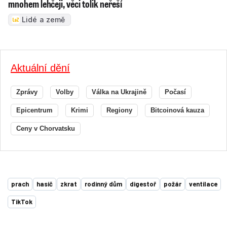
mnohem lehčeji, věci tolik neřeší
Lidé a země
Aktuální dění
Zprávy
Volby
Válka na Ukrajině
Počasí
Epicentrum
Krimi
Regiony
Bitcoinová kauza
Ceny v Chorvatsku
prach
hasič
zkrat
rodinný dům
digestoř
požár
ventilace
TikTok