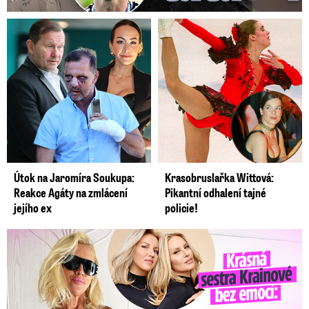
Útok na Jaromíra Soukupa:
Krasobruslařka Wittová:
Reakce Agáty na zmlácení
Pikantní odhalení tajné
jejího ex
policie!
Krásná sestra Krainové bez emocí: Mám to za pár…