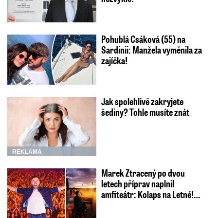
Pohublá Csáková (55) na
Sardinii: Manžela vyměnila za
zajíčka!
Jak spolehlivě zakryjete
šediny? Tohle musíte znát
REKLAMA
Marek Ztracený po dvou
letech příprav naplnil
amfiteátr: Kolaps na Letné!…