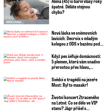
Alena (45) si barví vlasy roky
špatně. Děláte stejnou
chybu?
REKLAMA
Nová láska ve sněmovních
lavicích: Decroix s mladým
kolegou z ODS v bazénu pod…
Když pes šéfuje domácnosti:
5 plemen, která vám snadno
přerostou přes hlavu,…
Svědci o tragédii na jezeře
Most: Byl to masakr!
Životní koncert Ztraceného
na Letné: Co se dělo ve VIP
stanu? Jágr přišel s…