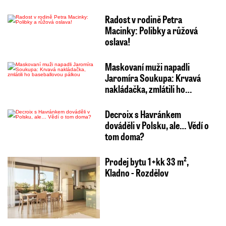
Radost v rodině Petra
Macinky: Polibky a růžová
oslava!
Maskovaní muži napadli
Jaromíra Soukupa: Krvavá
nakládačka, zmlátili ho…
Decroix s Havránkem
dováděli v Polsku, ale… Vědí o
tom doma?
Prodej bytu 1+kk 33 m²,
Kladno - Rozdělov