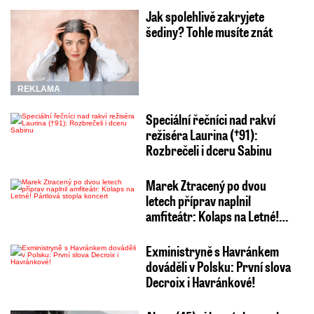
Jak spolehlivě zakryjete
šediny? Tohle musíte znát
REKLAMA
Speciální řečníci nad rakví
režiséra Laurina (†91):
Rozbrečeli i dceru Sabinu
Marek Ztracený po dvou
letech příprav naplnil
amfiteátr: Kolaps na Letné!…
Exministryně s Havránkem
dováděli v Polsku: První slova
Decroix i Havránkové!