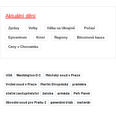
Aktuální dění
Zprávy
Volby
Válka na Ukrajině
Počasí
Epicentrum
Krimi
Regiony
Bitcoinová kauza
Ceny v Chorvatsku
USA
Washington D.C.
Městský soud v Praze
Vrchní soud v Praze
Martin Stropnický
premiéra
státní zastupitelství
žaloba
armáda
Petr Pavel
Obvodní soud pro Prahu 2
generální štáb
materiál