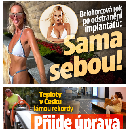
Belohorcová rok po odstranění implantátů: Konečně sama sebou
Teploty v Česku lámou rekordy: Přijde úprava pracovní doby?