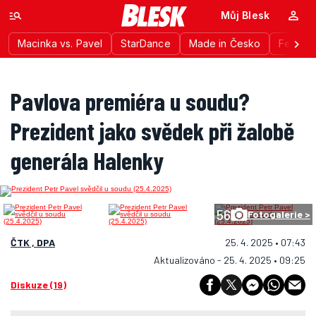
Můj Blesk
Macinka vs. Pavel
StarDance
Made in Česko
Festiva
Pavlova premiéra u soudu?
Prezident jako svědek při žalobě
generála Halenky
56
Fotogalerie >
ČTK , DPA
25. 4. 2025 • 07:43
Aktualizováno - 25. 4. 2025 • 09:25
Diskuze (19)