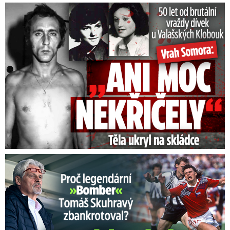
50 let od běsnění Somory: Těla dívek vrah ukryl na skládce
Proč Skuhravý zbankrotoval? Prasklo, kde dluží miliony!