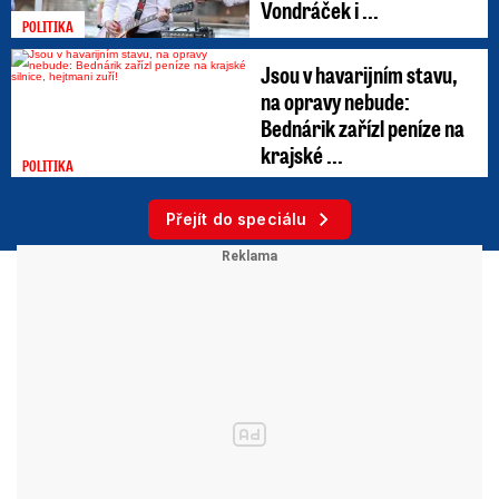
Vondráček i ...
POLITIKA
Jsou v havarijním stavu,
na opravy nebude:
Bednárik zařízl peníze na
krajské ...
POLITIKA
Přejít do speciálu