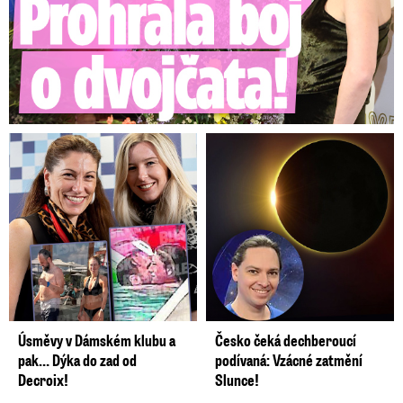
neprokázalo, že by se dopustili trestného činu.
Video se připravuje ...
Pavel v hradní kuchyní: Šéfkuchař prozradil recept
na beránka
Zdroj: Petr Pavel/Hrad Official
Úsměvy v Dámském klubu a
Česko čeká dechberoucí
pak… Dýka do zad od
podívaná: Vzácné zatmění
Decroix!
Slunce!