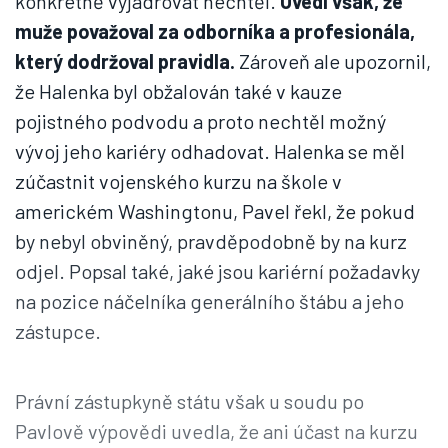
konkrétně vyjadřovat nechtěl.
Uvedl však, že
muže považoval za odborníka a profesionála,
který dodržoval pravidla.
Zároveň ale upozornil,
že Halenka byl obžalován také v kauze
pojistného podvodu a proto nechtěl možný
vývoj jeho kariéry odhadovat. Halenka se měl
zúčastnit vojenského kurzu na škole v
americkém Washingtonu, Pavel řekl, že pokud
by nebyl obviněný, pravděpodobně by na kurz
odjel. Popsal také, jaké jsou kariérní požadavky
na pozice náčelníka generálního štábu a jeho
zástupce.
Právní zástupkyně státu však u soudu po
Pavlově výpovědi uvedla, že ani účast na kurzu