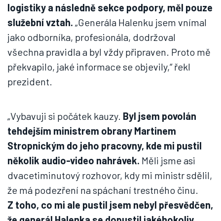
logistiky a následně sekce podpory, měl pouze
služební vztah.
„Generála Halenku jsem vnímal
jako odborníka, profesionála, dodržoval
všechna pravidla a byl vždy připraven. Proto mě
překvapilo, jaké informace se objevily,“ řekl
prezident.
„Vybavuji si počátek kauzy.
Byl jsem povolán
tehdejším ministrem obrany Martinem
Stropnickým do jeho pracovny, kde mi pustil
několik audio-video nahrávek.
Měli jsme asi
dvacetiminutový rozhovor, kdy mi ministr sdělil,
že má podezření na spáchaní trestného činu.
Z toho, co mi ale pustil jsem nebyl přesvědčen,
že generál Halenka se dopustil jakéhokoliv