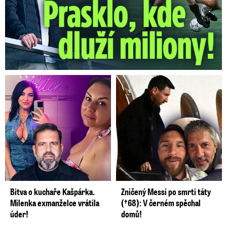
Bitva o kuchaře Kašpárka.
Zničený Messi po smrti táty
Milenka exmanželce vrátila
(†68): V černém spěchal
úder!
domů!