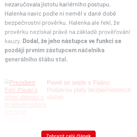
nezaručovala jistotu kariérního postupu.
Halenka navíc podle ní neměl v dané době
bezpečnostní prověrku. Halenka ale řekl, že
prověrku nezískal právě na základě prověřování
kauzy.
Dodal, že jeho nástupce ve funkci se
později prvním zástupcem náčelníka
generálního štábu stal.
Pavel se sejde s Fialou:
Proberou platy bezpečnostních
složek
„Omlouvám se České republice, že ji musím
Zobrazit celý článek