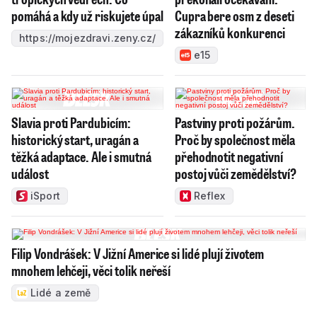
pomáhá a kdy už riskujete úpal
Cupra bere osm z deseti
zákazníků konkurenci
https://mojezdravi.zeny.cz/
e15
Slavia proti Pardubicím:
Pastviny proti požárům.
historický start, uragán a
Proč by společnost měla
těžká adaptace. Ale i smutná
přehodnotit negativní
událost
postoj vůči zemědělství?
iSport
Reflex
Filip Vondrášek: V Jižní Americe si lidé plují životem
mnohem lehčeji, věci tolik neřeší
Lidé a země