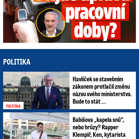
POLITIKA
Havlíček se stavebním
zákonem protlačil změnu
názvu svého ministerstva.
Bude to stát ...
POLITIKA
Babišova „kapela snů“,
nebo hrůzy? Rapper
Klempíř, Ken, kytarista