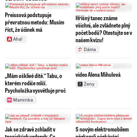
Preissová podstupuje
Hříšný tanec známe
převratnou metodu: Musím
všichni, ale zvládnete plný
říct, že účinek má
počet bodů? Otestujte se v
našem kvízu!
Aha!
Dáma
video Alena Mihulová
„Mám ošklivé dítě.“ Tabu, o
kterém rodiče mlčí.
Ženy
Psycholožka vysvětluje proč
Maminka
Jak se zdravě zchladit v
S novým elektromobilem
tropických vedrech: Co
překonali očekávání.