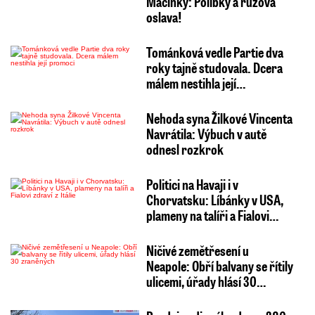
Macinky: Polibky a růžová
oslava!
Tománková vedle Partie dva
roky tajně studovala. Dcera
málem nestihla její…
Nehoda syna Žilkové Vincenta
Navrátila: Výbuch v autě
odnesl rozkrok
Politici na Havaji i v
Chorvatsku: Líbánky v USA,
plameny na talíři a Fialovi…
Ničivé zemětřesení u
Neapole: Obří balvany se řítily
ulicemi, úřady hlásí 30…