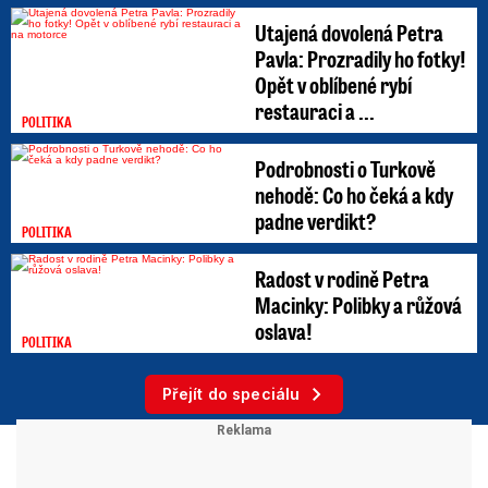
Utajená dovolená Petra
Pavla: Prozradily ho fotky!
Opět v oblíbené rybí
restauraci a ...
POLITIKA
Podrobnosti o Turkově
nehodě: Co ho čeká a kdy
padne verdikt?
POLITIKA
Radost v rodině Petra
Macinky: Polibky a růžová
oslava!
POLITIKA
Přejít do speciálu