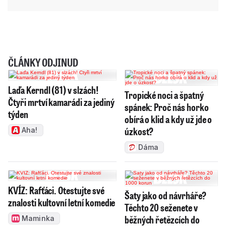
ČLÁNKY ODJINUD
Laďa Kerndl (81) v slzách!
Tropické noci a špatný
Čtyři mrtví kamarádi za jediný
spánek: Proč nás horko
týden
obírá o klid a kdy už jde o
úzkost?
Aha!
Dáma
KVÍZ: Rafťáci. Otestujte své
Šaty jako od návrháře?
znalosti kultovní letní komedie
Těchto 20 seženete v
běžných řetězcích do
Maminka