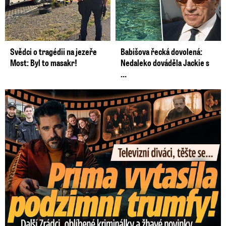
Svědci o tragédii na jezeře
Babišova řecká dovolená:
Most: Byl to masakr!
Nedaleko dováděla Jackie s
...
Prima vytasila podzimní trumfy! Další Zrádci a žhavé novinky