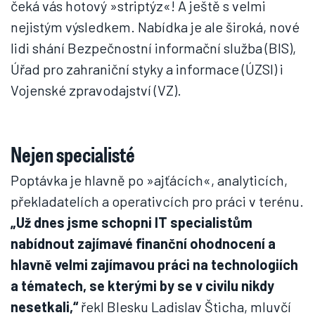
čeká vás hotový »striptýz«! A ještě s velmi
nejistým výsledkem. Nabídka je ale široká, nové
lidi shání Bezpečnostní informační služba (BIS),
Úřad pro zahraniční styky a informace (ÚZSI) i
Vojenské zpravodajství (VZ).
Nejen specialisté
Poptávka je hlavně po »ajťácích«, analyticích,
překladatelích a operativcích pro práci v terénu.
„Už dnes jsme schopni IT specialistům
nabídnout zajímavé finanční ohodnocení a
hlavně velmi zajímavou práci na technologiích
a tématech, se kterými by se v civilu nikdy
nesetkali,“
řekl Blesku Ladislav Šticha, mluvčí