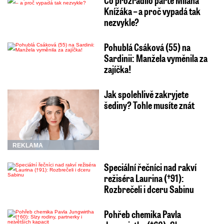
Knížáka – a proč vypadá tak
nezvykle?
Pohublá Csáková (55) na
Sardinii: Manžela vyměnila za
zajíčka!
Jak spolehlivě zakryjete
šediny? Tohle musíte znát
REKLAMA
Speciální řečníci nad rakví
režiséra Laurina (†91):
Rozbrečeli i dceru Sabinu
Pohřeb chemika Pavla