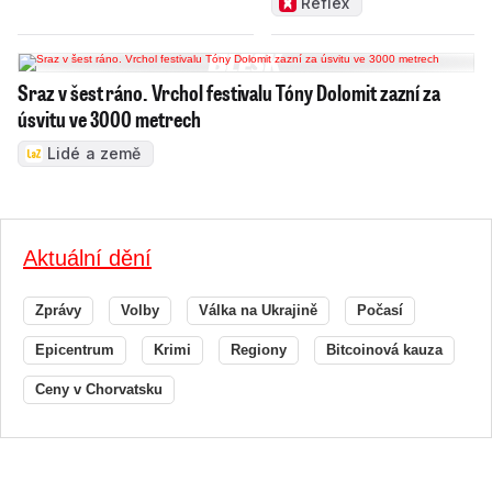
Reflex
Sraz v šest ráno. Vrchol festivalu Tóny Dolomit zazní za
úsvitu ve 3000 metrech
Lidé a země
Aktuální dění
Zprávy
Volby
Válka na Ukrajině
Počasí
Epicentrum
Krimi
Regiony
Bitcoinová kauza
Ceny v Chorvatsku