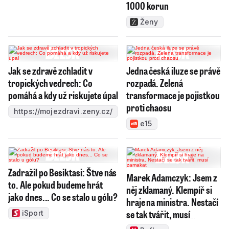
1000 korun
Ženy
Jak se zdravě zchladit v
Jedna česká iluze se právě
tropických vedrech: Co
rozpadá. Zelená
pomáhá a kdy už riskujete úpal
transformace je pojistkou
proti chaosu
https://mojezdravi.zeny.cz/
e15
Zadražil po Besiktasi: Štve nás
Marek Adamczyk: Jsem z
to. Ale pokud budeme hrát
něj zklamaný. Klempíř si
jako dnes... Co se stalo u gólu?
hraje na ministra. Nestačí
se tak tvářit, musí
iSport
zamakat