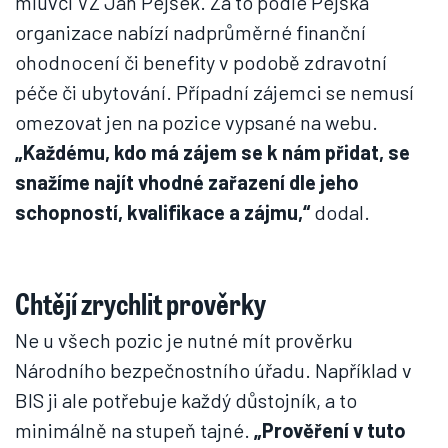
mluvčí VZ Jan Pejšek. Za to podle Pejška
organizace nabízí nadprůměrné finanční
ohodnocení či benefity v podobě zdravotní
péče či ubytování. Případní zájemci se nemusí
omezovat jen na pozice vypsané na webu.
„Každému, kdo má zájem se k nám přidat, se
snažíme najít vhodné zařazení dle jeho
schopností, kvalifikace a zájmu,“
dodal.
Chtějí zrychlit prověrky
Ne u všech pozic je nutné mít prověrku
Národního bezpečnostního úřadu. Například v
BIS ji ale potřebuje každý důstojník, a to
minimálně na stupeň tajné.
„Prověření v tuto