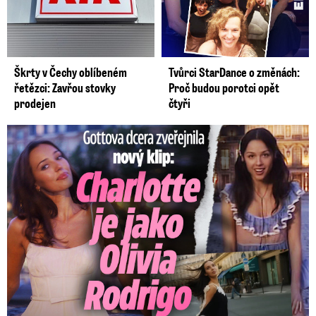
Škrty v Čechy oblíbeném
Tvůrci StarDance o změnách:
řetězci: Zavřou stovky
Proč budou porotci opět
prodejen
čtyři
Gottova dcera zveřejnila nový klip: Je jako Olivie Rodrigo!