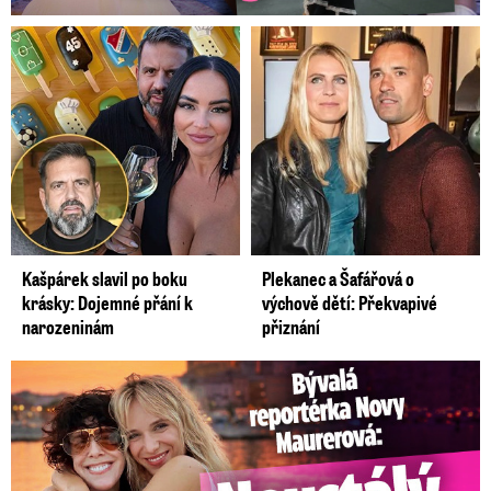
Kašpárek slavil po boku
Plekanec a Šafářová o
krásky: Dojemné přání k
výchově dětí: Překvapivé
narozeninám
přiznání
Bývalá reportérka Novy Maurerová: Neustálý boj o lásku s ...