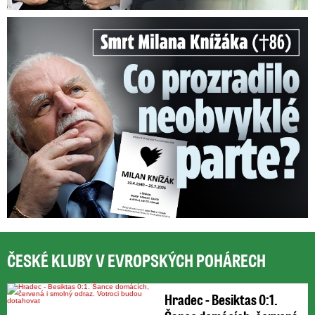
Smrt Milana Knížáka (†86): Co prozradilo neobvyklé parte?
ČESKÉ KLUBY V EVROPSKÝCH POHÁRECH
Hradec - Besiktas 0:1.