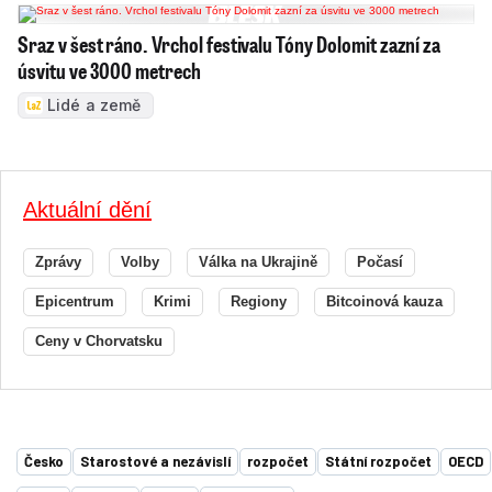
Sraz v šest ráno. Vrchol festivalu Tóny Dolomit zazní za
úsvitu ve 3000 metrech
Lidé a země
Aktuální dění
Zprávy
Volby
Válka na Ukrajině
Počasí
Epicentrum
Krimi
Regiony
Bitcoinová kauza
Ceny v Chorvatsku
Česko
Starostové a nezávislí
rozpočet
Státní rozpočet
OECD