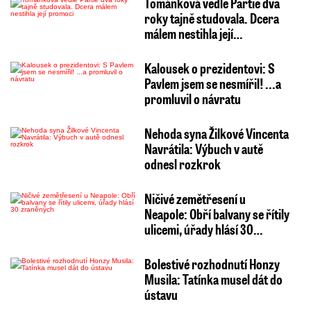
Tománková vedle Partie dva
roky tajně studovala. Dcera
málem nestihla její…
Kalousek o prezidentovi: S
Pavlem jsem se nesmířil! ...a
promluvil o návratu
Nehoda syna Žilkové Vincenta
Navrátila: Výbuch v autě
odnesl rozkrok
Ničivé zemětřesení u
Neapole: Obří balvany se řítily
ulicemi, úřady hlásí 30…
Bolestivé rozhodnutí Honzy
Musila: Tatínka musel dát do
ústavu