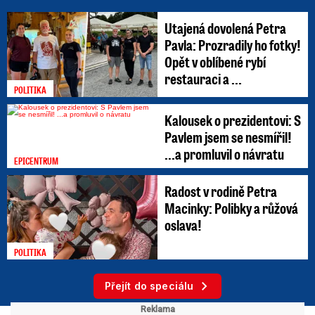
Utajená dovolená Petra
Pavla: Prozradily ho fotky!
Opět v oblíbené rybí
restauraci a ...
POLITIKA
Kalousek o prezidentovi: S
Pavlem jsem se nesmířil!
...a promluvil o návratu
EPICENTRUM
Radost v rodině Petra
Macinky: Polibky a růžová
oslava!
POLITIKA
Přejít do speciálu