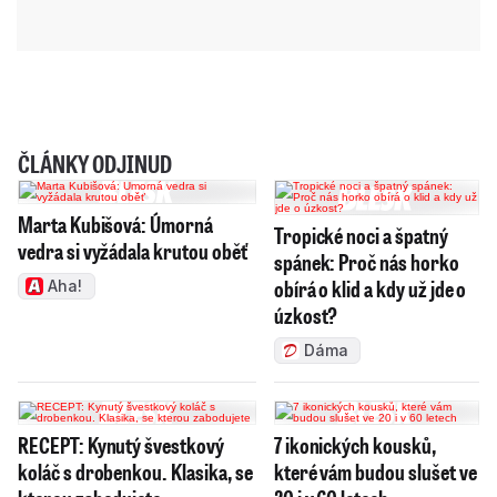
ČLÁNKY ODJINUD
Marta Kubišová: Úmorná
Tropické noci a špatný
vedra si vyžádala krutou oběť
spánek: Proč nás horko
obírá o klid a kdy už jde o
Aha!
úzkost?
Dáma
RECEPT: Kynutý švestkový
7 ikonických kousků,
koláč s drobenkou. Klasika, se
které vám budou slušet ve