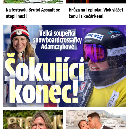
Na festivalu Brutal Assault se
Hrůza na Teplicku: Vlak vláčel
utopil muž!
ženu i s kočárkem!
Velká soupeřka Adamczykové: Šokující konec!