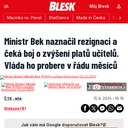
Můj Blesk
Macinka vs. Pavel
StarDance
Made in Česko
Festiva
Ministr Bek naznačil rezignaci a
čeká boj o zvýšení platů učitelů.
Vláda ho probere v řádu měsíců
31
Fotogalerie >
ČTK , ahe
13. 6. 2024 • 19:15
Diskuze (8)
Jak vám má Google doporučovat Blesk?