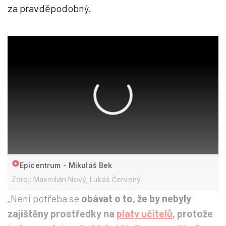
za pravděpodobný.
Epicentrum - Mikuláš Bek
Zdroj: Maxmilián Nový, Lukáš Červený
„Není potřeba se
obávat o to, že by nebyly
zajištěny prostředky na
platy učitelů
, protože