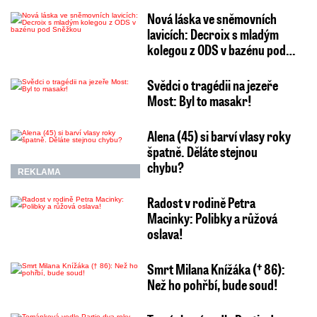
Nová láska ve sněmovních
lavicích: Decroix s mladým
kolegou z ODS v bazénu pod…
Svědci o tragédii na jezeře
Most: Byl to masakr!
Alena (45) si barví vlasy roky
špatně. Děláte stejnou
chybu?
REKLAMA
Radost v rodině Petra
Macinky: Polibky a růžová
oslava!
Smrt Milana Knížáka († 86):
Než ho pohřbí, bude soud!