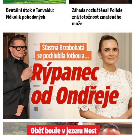
Brutální útok v Tanvaldu:
Záhada rozluštěna! Policie
Několik pobodaných
zná totožnost zmateného
muže
Šťastná Brzobohatá se pochlubila fotkou: Rýpanec od Ondřeje
Oběť bouře v jezeru Most: Zemřel táta Dominik (†28)