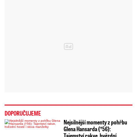
DOPORUČUJEME
Nejsilnější momenty z pohřbu
Glena Hansarda (†56):
Tajemství rakve, hvězdní…