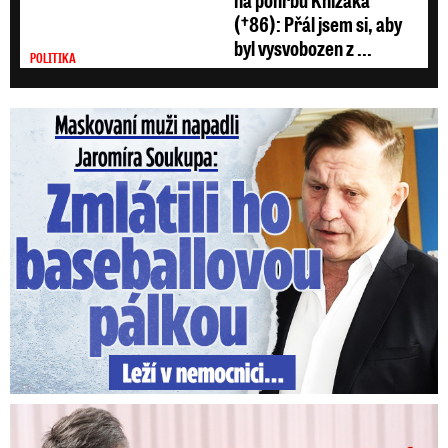
(†86): Přál jsem si, aby
byl vysvobozen z ...
POLITIKA
Maskovaní muži napadli Jaromíra Soukupa: Krvavá nakládačka
V trezoru měl 80 milionů: Policie obvinila exšéfa železnic!