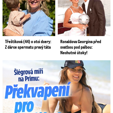
Třeštíková (44) o otci dcery:
Ronaldova Georgina před
Z dárce spermatu pravý táta
svatbou pod palbou:
Nechutné útoky!
Lucie Šlégrová míří na Primu. Překvapení pro sporťáky!