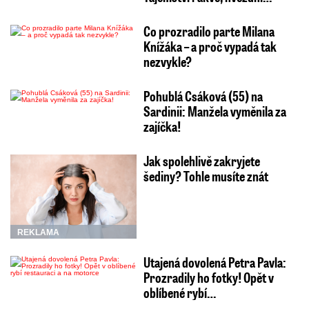
Co prozradilo parte Milana
Knížáka – a proč vypadá tak
nezvykle?
Pohublá Csáková (55) na
Sardinii: Manžela vyměnila za
zajíčka!
Jak spolehlivě zakryjete
šediny? Tohle musíte znát
REKLAMA
Utajená dovolená Petra Pavla:
Prozradily ho fotky! Opět v
oblíbené rybí…