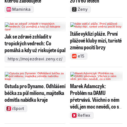
kterou zabodujete
20 i v 60 letech
Maminka
Ženy
Itálie vyklízí pláže. První
Jak se zdravě zchladit v
plážové kluby mizí, turisté
tropických vedrech: Co
změnu pocítí brzy
pomáhá a kdy už riskujete úpal
e15
https://mojezdravi.zeny.cz/
Ostuda pro Dynamo. Odhlášení
Marek Adamczyk:
béčka za půl milionu, majitelka
Problém na DAMU
odmítla nabídku kraje
přetrvává. Všichni o něm
vědí, jen moc nevědí, co s
iSport
ním
Reflex