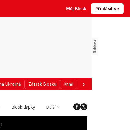
Můj Blesk
Přihlásit se
na Ukrajině
Zázrak Blesku
Krimi
Donald Trump
Sport
i
Blesk tlapky
Další