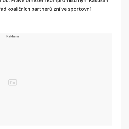
žnou. Právě omezení kompromisů nyní Rakušan
řad koaličních partnerů zní ve sportovní