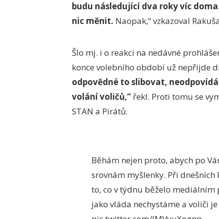
budu následující dva roky víc doma
nic měnit.
Naopak,“ vzkazoval Rakuša
Šlo mj. i o reakci na nedávné prohláše
konce volebního období už nepřijde d
odpovědné to slibovat, neodpovídá t
volání voličů,“
řekl. Proti tomu se vy
STAN a Pirátů.
Běhám nejen proto, abych po Váno
srovnám myšlenky. Při dnešních 
to, co v týdnu běželo mediálním
jako vláda nechystáme a voliči je
pic.twitter.com/lMVyuXognp