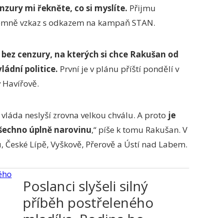
zury mi řekněte, co si myslíte.
Přijmu
písemně vzkaz s odkazem na kampaň STAN.
 bez cenzury, na kterých si chce Rakušan od
ládní politice.
První je v plánu příští pondělí v
v Havířově.
 vláda neslyší zrovna velkou chválu. A proto
je
 všechno úplně narovinu
,“ píše k tomu Rakušan. V
, České Lípě, Vyškově, Přerově a Ústí nad Labem.
Poslanci slyšeli silný
příběh postřeleného