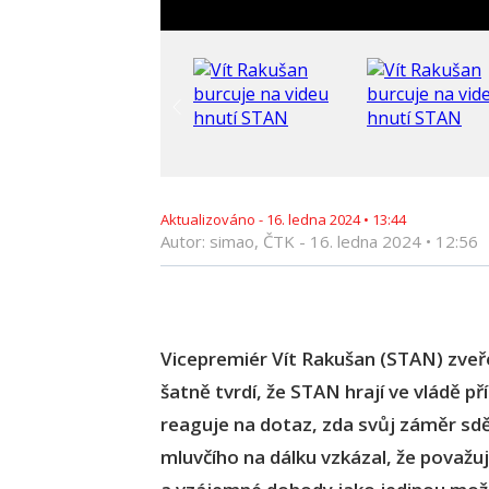
Aktualizováno -
16. ledna 2024
•
13:44
Autor: simao, ČTK -
16. ledna 2024
•
12:56
Vicepremiér Vít Rakušan (STAN) zveře
šatně tvrdí, že STAN hrají ve vládě příl
reaguje na dotaz, zda svůj záměr sděli
mluvčího na dálku vzkázal, že považu