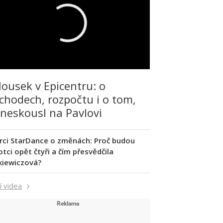
lousek v Epicentru: o
chodech, rozpočtu i o tom,
 neskousl na Pavlovi
rci StarDance o změnách: Proč budou
tci opět čtyři a čím přesvědčila
kiewiczová?
í videa