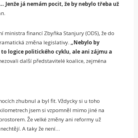
… Jenže já nemám pocit, že by nebylo třeba už
n.
ní ministra financí Zbyňka Stanjury (ODS), že do
ramatická změna legislativy.
„Nebylo by
o logice politického cyklu, ale ani zájmu a
mezovali další představitelé koalice, zejména
cích zhubnul a byl fit. Vždycky si u toho
kilometrech jsem si vzpomněl mimo jiné na
 prostorem. Že velké změny ani reformy už
 nechtějí. A taky že není…