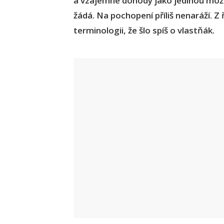
a vzájemné dohody jako jedinou mo
žádá. Na pochopení příliš nenaráží. Z 
terminologii, že šlo spíš o vlastňák.