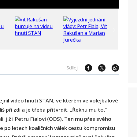
Sdílej:
jnil video hnutí STAN, ve kterém ve volejbalové
iš při zdi a je třeba přitvrdit. „Řeknu mu to,“
l již i Petru Fialovi (ODS). Ten mu přes svého
je po letech koaličních válek cestu kompromisu