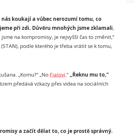
na nás koukají a vůbec nerozumí tomu, co
jeme při zdi. Důvěru mnohých jsme zklamali
,
i jsme na kompromisy, je nejvyšší čas to změnit,“
(STAN), podle kterého je třeba vrátit se k tomu,
akušana. „Komu?“ „No
Fialovi
.“
„Řeknu mu to,“
 rázem předává vzkazy přes videa na sociálních
omisy a začít dělat to, co je prostě správný.