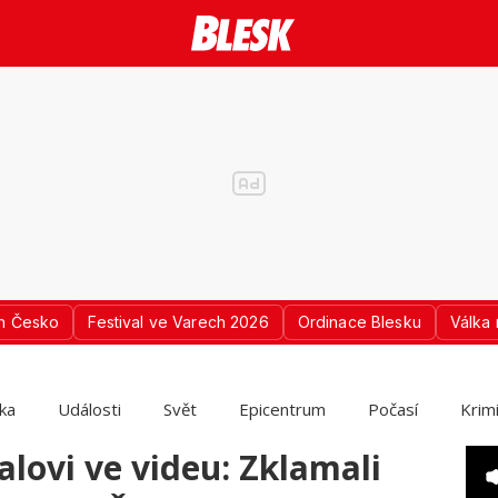
n Česko
Festival ve Varech 2026
Ordinace Blesku
Válka 
ika
Události
Svět
Epicentrum
Počasí
Krim
lovi ve videu: Zklamali