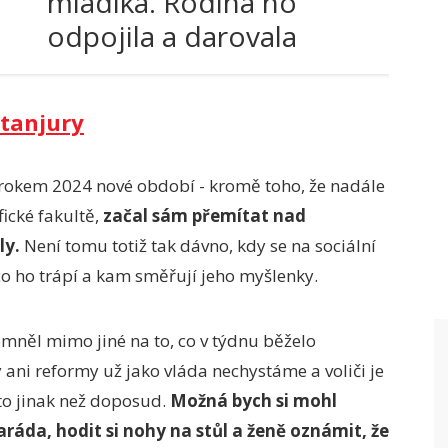
mladíka. Rodina ho
odpojila a darovala
orgány
tanjury
rokem 2024 nové období - kromě toho, že nadále
fické fakultě,
začal sám přemítat nad
ly.
Není tomu totiž tak dávno, kdy se na sociální
 co ho trápí a kam směřují jeho myšlenky.
omněl mimo jiné na to, co v týdnu běželo
ani reformy už jako vláda nechystáme a voliči je
 to jinak než doposud.
Možná bych si mohl
 paráda, hodit si nohy na stůl a ženě oznámit, že