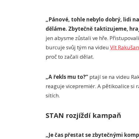
„Pánové, tohle nebylo dobrý, lidi 
děláme. Zbytečně taktizujeme, hra
jen abysme zůstali ve hře. Přistupoval
burcuje svůj tým na videu
Vít Rakušan
proč to začali dělat.
„A řekls mu to?“
ptají se na videu R
reaguje vicepremiér. A pětikoalice si
sítích.
STAN rozjíždí kampaň
„Je čas přestat se zbytečnými kompr