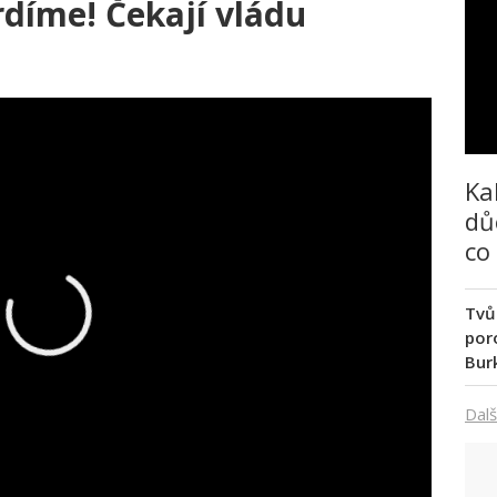
vrdíme! Čekají vládu
Ka
dů
co
Tvů
poro
Bur
Dalš