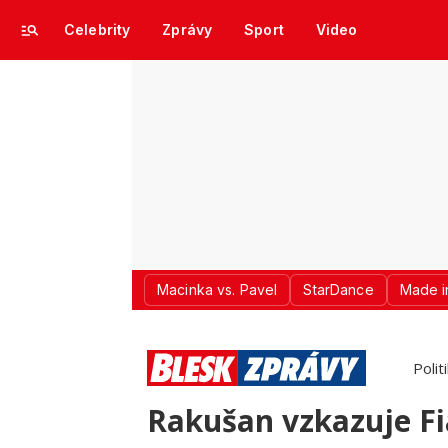
Celebrity
Zprávy
Sport
Video
Macinka vs. Pavel
StarDance
Made i
Polit
Rakušan vzkazuje Fia