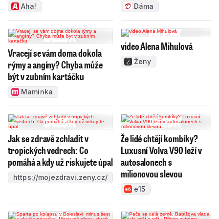
Aha!
Dáma
video Alena Mihulová
Vracejí se vám doma dokola
Ženy
rýmy a angíny? Chyba může
být v zubním kartáčku
Maminka
Jak se zdravě zchladit v
Že lidé chtějí kombíky?
tropických vedrech: Co
Luxusní Volva V90 leží v
pomáhá a kdy už riskujete úpal
autosalonech s
milionovou slevou
https://mojezdravi.zeny.cz/
e15