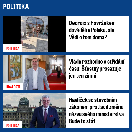
POLITIKA
Decroix s Havránkem
dováděli v Polsku, ale…
Vědí o tom doma?
POLITIKA
Vláda rozhodne o střídání
času: Šťastný prosazuje
jen ten zimní
UDÁLOSTI
Havlíček se stavebním
zákonem protlačil změnu
názvu svého ministerstva.
Bude to stát ...
POLITIKA