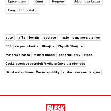
Epicentrum
Krimi
Regiony
Bitcoinová kauza
Ceny v Chorvatsku
auto
nafta
benzin
regulace
marže
benzinová stanice
ODS
čerpací stanice
Ukrajina
Zbyněk Stanjura
motorová nafta
ministr financí
pohonné látky
vláda
Česká asociace petrolejářského průmyslu a obchodu
Ministerstvo financí České republiky
ruská invaze na Ukrajinu