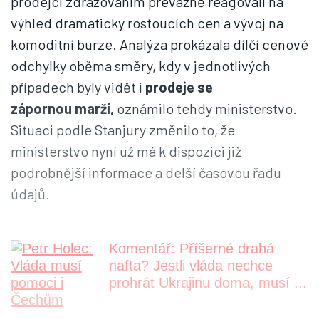
prodejci zdražováním převážně reagovali na
výhled dramaticky rostoucích cen a vývoj na
komoditní burze. Analýza prokázala dílčí cenové
odchylky oběma směry, kdy v jednotlivých
případech byly vidět i
prodeje se
zápornou marží,
oznámilo tehdy ministerstvo.
Situaci podle Stanjury změnilo to, že
ministerstvo nyní už má k dispozici již
podrobnější informace a delší časovou řadu
údajů.
Komentář: Příšerné drahá
nafta? Jestli vláda nechce
prohrát Ukrajinu doma, musí ...