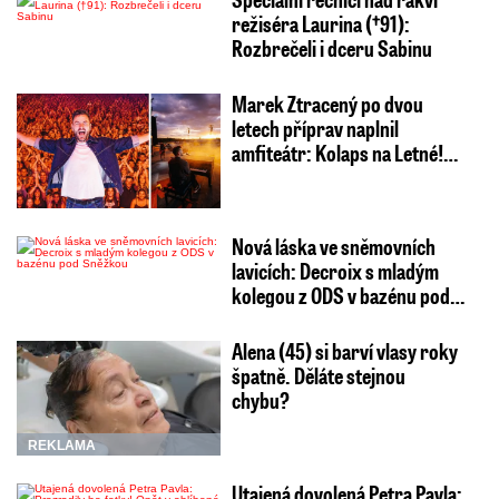
režiséra Laurina (†91):
Rozbrečeli i dceru Sabinu
Marek Ztracený po dvou
letech příprav naplnil
amfiteátr: Kolaps na Letné!…
Nová láska ve sněmovních
lavicích: Decroix s mladým
kolegou z ODS v bazénu pod…
Alena (45) si barví vlasy roky
špatně. Děláte stejnou
chybu?
REKLAMA
Utajená dovolená Petra Pavla: