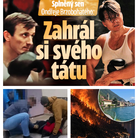
Splněný sen Ondřeje Brzobohatého: Zahrál si svého tátu