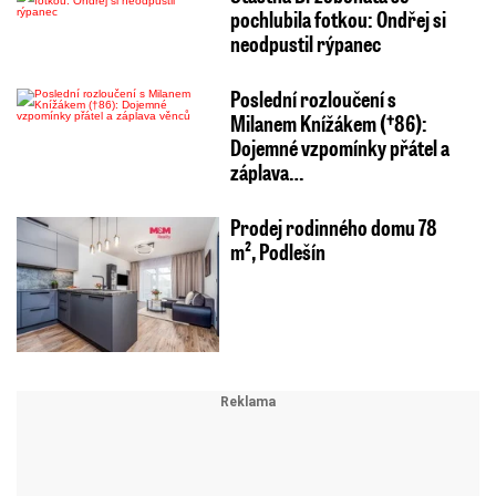
pochlubila fotkou: Ondřej si
neodpustil rýpanec
Poslední rozloučení s
Milanem Knížákem (†86):
Dojemné vzpomínky přátel a
záplava…
Prodej rodinného domu 78
m², Podlešín