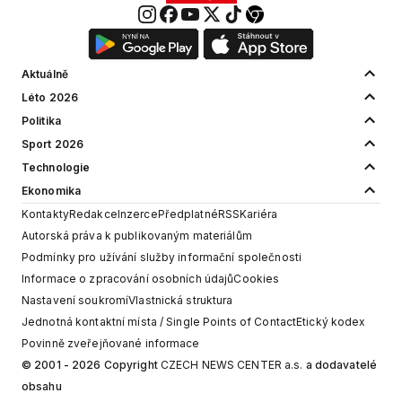
Aktuálně
Léto 2026
Politika
Sport 2026
Technologie
Ekonomika
Kontakty
Redakce
Inzerce
Předplatné
RSS
Kariéra
Autorská práva k publikovaným materiálům
Podmínky pro užívání služby informační společnosti
Informace o zpracování osobních údajů
Cookies
Nastavení soukromí
Vlastnická struktura
Jednotná kontaktní místa / Single Points of Contact
Etický kodex
Povinně zveřejňované informace
© 2001 - 2026 Copyright
CZECH NEWS CENTER a.s.
a dodavatelé
obsahu