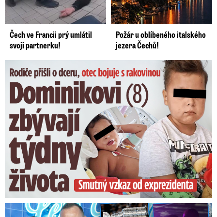
Čech ve Francii prý umlátil
Požár u oblíbeného italského
svoji partnerku!
jezera Čechů!
Dominikovi (8) zbývají týdny života: Vzkaz od exprezidenta
Na Gáboríka se sypou obvinění z nevěry: Reakce manželky!