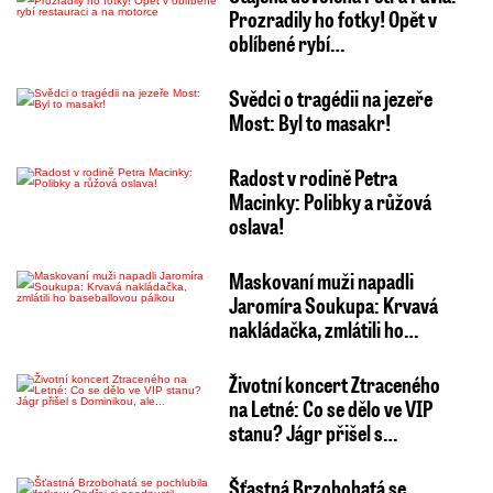
Prozradily ho fotky! Opět v
oblíbené rybí…
Svědci o tragédii na jezeře
Most: Byl to masakr!
Radost v rodině Petra
Macinky: Polibky a růžová
oslava!
Maskovaní muži napadli
Jaromíra Soukupa: Krvavá
nakládačka, zmlátili ho…
Životní koncert Ztraceného
na Letné: Co se dělo ve VIP
stanu? Jágr přišel s…
Šťastná Brzobohatá se