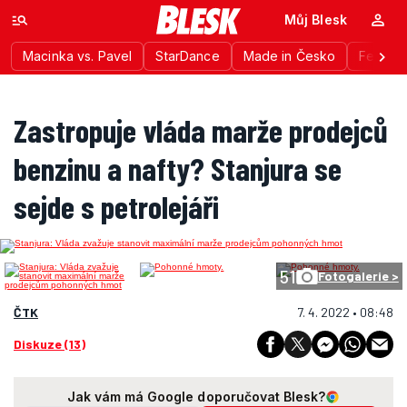
Můj Blesk
Macinka vs. Pavel
StarDance
Made in Česko
Festiva
Zastropuje vláda marže prodejců
benzinu a nafty? Stanjura se
sejde s petrolejáři
51
Fotogalerie >
ČTK
7. 4. 2022 • 08:48
Diskuze (13)
Jak vám má Google doporučovat Blesk?