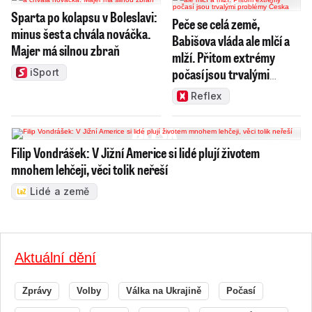
Sparta po kolapsu v Boleslavi:
Peče se celá země,
minus šest a chvála nováčka.
Babišova vláda ale mlčí a
Majer má silnou zbraň
mlží. Přitom extrémy
počasí jsou trvalými
iSport
problémy Česka
Reflex
Filip Vondrášek: V Jižní Americe si lidé plují životem
mnohem lehčeji, věci tolik neřeší
Lidé a země
Aktuální dění
Zprávy
Volby
Válka na Ukrajině
Počasí