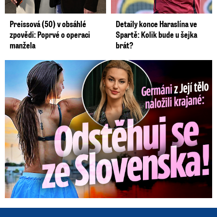
Preissová (50) v obsáhlé
Detaily konce Haraslína ve
zpovědi: Poprvé o operaci
Spartě: Kolik bude u šejka
manžela
brát?
Germáni z Jejího těla: Odstěhuj se, vzkázali jí krajané