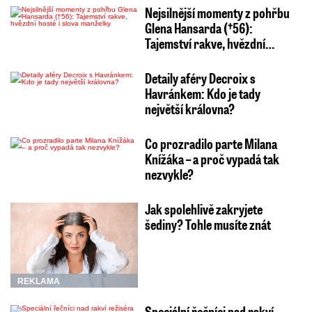
Nejsilnější momenty z pohřbu
Glena Hansarda (†56):
Tajemství rakve, hvězdní…
Detaily aféry Decroix s
Havránkem: Kdo je tady
největší královna?
Co prozradilo parte Milana
Knížáka – a proč vypadá tak
nezvykle?
Jak spolehlivě zakryjete
šediny? Tohle musíte znát
REKLAMA
Speciální řečníci nad rakví