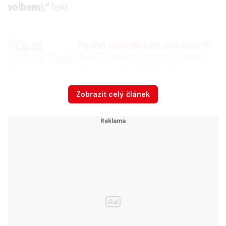
volbami,“
řekl.
Feriho obvinění ze sexuálních
útoků očima odborníků: Proč
údajné oběti mlčely tak ...
Zobrazit celý článek
Podle něj může jít o předvolební boj.
„Ano,
zavání mi to tím určitě. Ta doba, kdy to
najednou vyplavalo. Jestli to jsou několik let
staré záležitosti, tak se to mělo řešit hned.
Jsou tam i zvláštní okolnosti, že někde jsem
četl, že se to děvče pouze někde zmínilo a poté
nechtělo vypovídat, ale pak najednou
vypovídalo, je to celé zvláštní,“ uvedl Czernin.