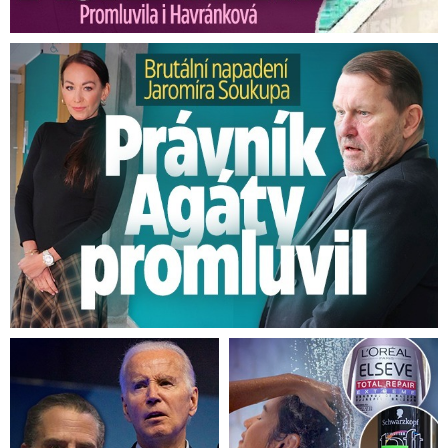
Brutální napadení Soukupa. Právník Agáty promluvil
„Nemalé procento z nich, bez ohledu na jejich
socioekonomický status, vyrůstá v disfunkčních
rodinách,
potýkají se se zvýšeným výskytem
šikany, sexuálních narážek, zesměšňování a
dalších podobných fenoménů, které ještě