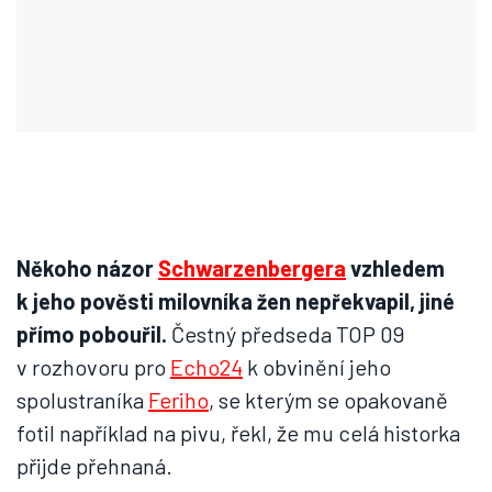
Někoho názor
Schwarzenbergera
vzhledem
k jeho pověsti milovníka žen nepřekvapil, jiné
přímo pobouřil.
Čestný předseda TOP 09
v rozhovoru pro
Echo24
k obvinění jeho
spolustraníka
Feriho
, se kterým se opakovaně
fotil například na pivu, řekl, že mu celá historka
přijde přehnaná.