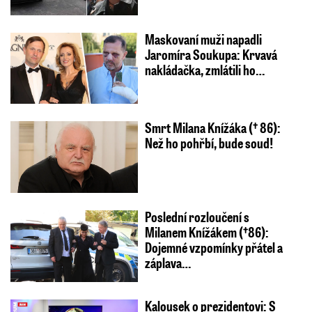
Maskovaní muži napadli
Jaromíra Soukupa: Krvavá
nakládačka, zmlátili ho…
Smrt Milana Knížáka († 86):
Než ho pohřbí, bude soud!
Poslední rozloučení s
Milanem Knížákem (†86):
Dojemné vzpomínky přátel a
záplava…
Kalousek o prezidentovi: S