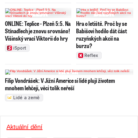
ONLINE: Teplice - Plzeň 5:5. Na
Hra o letiště. Proč by se
Stínadlech je znovu srovnáno!
Babišovi hodilo dát část
Višinský vrací Viktorii do hry
ruzyňských akcií na
burzu?
iSport
Reflex
Filip Vondrášek: V Jižní Americe si lidé plují životem
mnohem lehčeji, věci tolik neřeší
Lidé a země
Aktuální dění