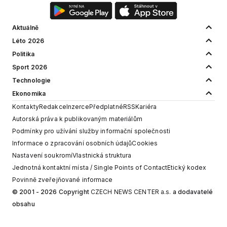
Aktuálně
Léto 2026
Politika
Sport 2026
Technologie
Ekonomika
Kontakty
Redakce
Inzerce
Předplatné
RSS
Kariéra
Autorská práva k publikovaným materiálům
Podmínky pro užívání služby informační společnosti
Informace o zpracování osobních údajů
Cookies
Nastavení soukromí
Vlastnická struktura
Jednotná kontaktní místa / Single Points of Contact
Etický kodex
Povinně zveřejňované informace
© 2001 - 2026 Copyright
CZECH NEWS CENTER a.s.
a dodavatelé
obsahu