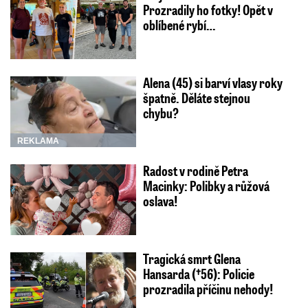
Prozradily ho fotky! Opět v
oblíbené rybí…
Alena (45) si barví vlasy roky
špatně. Děláte stejnou
chybu?
REKLAMA
Radost v rodině Petra
Macinky: Polibky a růžová
oslava!
Tragická smrt Glena
Hansarda (†56): Policie
prozradila příčinu nehody!