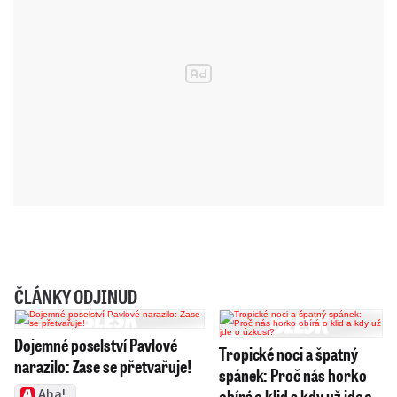
ČLÁNKY ODJINUD
Dojemné poselství Pavlové
Tropické noci a špatný
narazilo: Zase se přetvařuje!
spánek: Proč nás horko
obírá o klid a kdy už jde o
Aha!