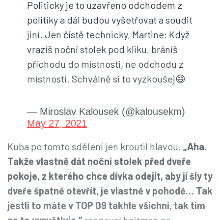
Politicky je to uzavřeno odchodem z
politiky a dál budou vyšetřovat a soudit
jiní. Jen čistě technicky, Martine: Když
vrazíš noční stolek pod kliku, bráníš
příchodu do místnosti, ne odchodu z
místnosti. Schválně si to vyzkoušej😄
— Miroslav Kalousek (@kalousekm)
May 27, 2021
Kuba po tomto sdělení jen kroutil hlavou.
„Aha.
Takže vlastně dát noční stolek před dveře
pokoje, z kterého chce dívka odejít, aby jí šly ty
dveře špatně otevřít, je vlastně v pohodě… Tak
jestli to máte v TOP 09 takhle všichni, tak tím