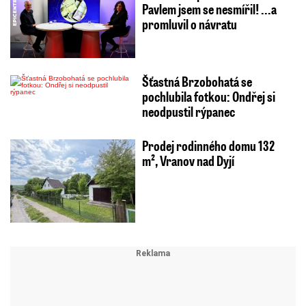
Pavlem jsem se nesmířil! ...a
promluvil o návratu
Šťastná Brzobohatá se
pochlubila fotkou: Ondřej si
neodpustil rýpanec
Prodej rodinného domu 132
m², Vranov nad Dyjí