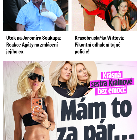
Útok na Jaromíra Soukupa:
Krasobruslařka Wittová:
Reakce Agáty na zmlácení
Pikantní odhalení tajné
jejího ex
policie!
Krásná sestra Krainové bez emocí: Mám to za pár…