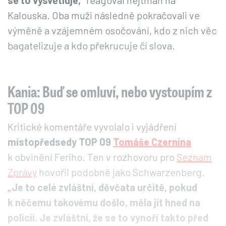
se to vysvětluje,“
reagoval hejtman na
Kalouska. Oba muži následně pokračovali ve
výměně a vzájemném osočování, kdo z nich věc
bagatelizuje a kdo překrucuje čí slova.
Kania: Buď se omluví, nebo vystoupím z
TOP 09
Kritické komentáře vyvolalo i vyjádření
místopředsedy TOP 09
Tomáše Czernina
k obvinění Feriho. Ten v rozhovoru pro
Seznam
Zprávy
hovořil podobně jako Schwarzenberg.
„Je to celé zvláštní, děvčata určitě, pokud
k něčemu takovému došlo, měla jít hned na
policii. Je zvláštní, že se to vynoří takto před