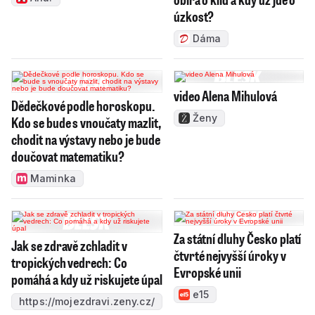
úzkost?
Dáma
video Alena Mihulová
Dědečkové podle horoskopu.
Ženy
Kdo se bude s vnoučaty mazlit,
chodit na výstavy nebo je bude
doučovat matematiku?
Maminka
Za státní dluhy Česko platí
Jak se zdravě zchladit v
čtvrté nejvyšší úroky v
tropických vedrech: Co
Evropské unii
pomáhá a kdy už riskujete úpal
e15
https://mojezdravi.zeny.cz/