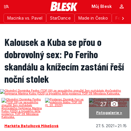
Můj Blesk
Macinka vs. Pavel
StarDance
Made in Česko
Festiva
Kalousek a Kuba se přou o
dobrovolný sex: Po Feriho
skandálu a knížecím zastání řeší
noční stolek
27
Fotogalerie >
Markéta Batulková Mikešová
27. 5. 2021 • 21:15