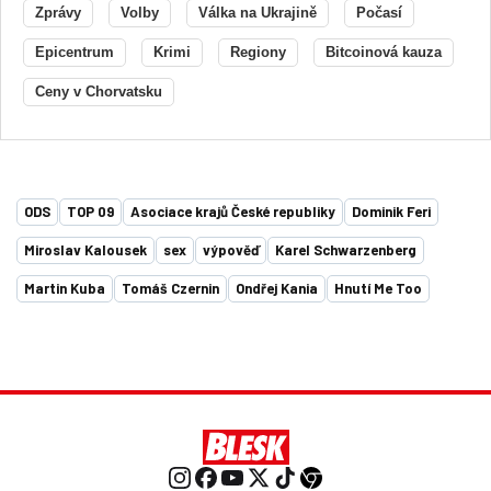
Zprávy
Volby
Válka na Ukrajině
Počasí
Epicentrum
Krimi
Regiony
Bitcoinová kauza
Ceny v Chorvatsku
ODS
TOP 09
Asociace krajů České republiky
Dominik Feri
Miroslav Kalousek
sex
výpověď
Karel Schwarzenberg
Martin Kuba
Tomáš Czernin
Ondřej Kania
Hnutí Me Too