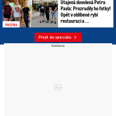
Utajená dovolená Petra
Pavla: Prozradily ho fotky!
Opět v oblíbené rybí
restauraci a ...
POLITIKA
Přejít do speciálu