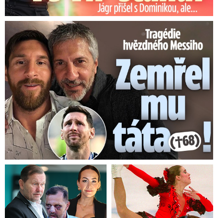
kandidovat v podzimních volbách.
Trvá ovšem
na tom, že výpovědi žen jsou lživé. Případem se
Tragédie hvězdného Messiho: Zemřel mu táta (†68)!
zabývá policie,
aktuálně zjišťuje, zda došlo ke
spáchání trestného činu.