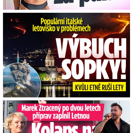
Erupce sicilské sopky Etny: Ruší desítky letů
Marek Ztracený na Letné: Pártlová stopla koncert