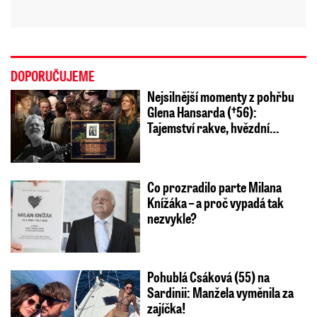
DOPORUČUJEME
Nejsilnější momenty z pohřbu
Glena Hansarda (†56):
Tajemství rakve, hvězdní…
Co prozradilo parte Milana
Knížáka – a proč vypadá tak
nezvykle?
Pohublá Csáková (55) na
Sardinii: Manžela vyměnila za
zajíčka!