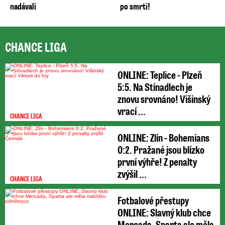
nadávali
po smrti!
CHANCE LIGA
ONLINE: Teplice - Plzeň
5:5. Na Stínadlech je
znovu srovnáno! Višinský
vrací ...
CHANCE LIGA
ONLINE: Zlín - Bohemians
0:2. Pražané jsou blízko
první výhře! Z penalty
zvýšil ...
CHANCE LIGA
Fotbalové přestupy
ONLINE: Slavný klub chce
Mercada, Sparta ale měla