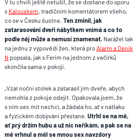
V tu chvíli ještě netušil, že se dostane do sporu
s
Kalouskem
, tradičním komentátorem všeho,
co se v Česku šustne.
Ten zmínil, jak
zatarasování dveří nábytkem vnímá a co to
podle něj může a nemusí znamenat.
Narážel tak
na jednu z výpovědí žen, která pro
Alarm a Deník
N
popsala, jak s Ferim na jednom z večírků
skončila sama v pokoji.
„Vzal noční stolek a zatarasil jím dveře, abych
nemohla z pokoje odejít. Opakovala jsem, že
s ním sex mít nechci, a žádala ho, ať v nátlaku
a fyzickém dobývání přestane.
Utrhl se na mě,
ať prý držím hubu a už nic neříkám, a pak se na
mě vrhnul a měl se mnou sex navzdory