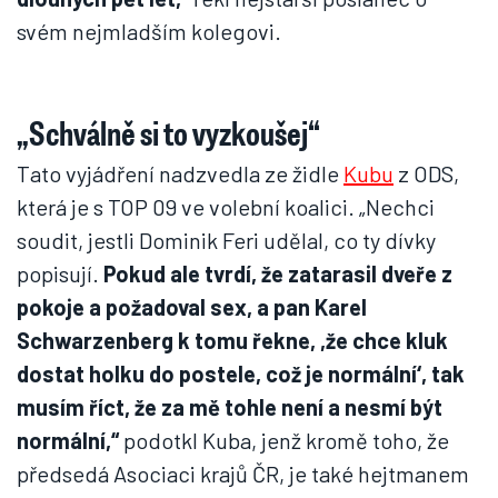
svém nejmladším kolegovi.
„Schválně si to vyzkoušej“
Tato vyjádření nadzvedla ze židle
Kubu
z ODS,
která je s TOP 09 ve volební koalici. „Nechci
soudit, jestli Dominik Feri udělal, co ty dívky
popisují.
Pokud ale tvrdí, že zatarasil dveře z
pokoje a požadoval sex, a pan Karel
Schwarzenberg k tomu řekne, ,že chce kluk
dostat holku do postele, což je normální‘, tak
musím říct, že za mě tohle není a nesmí být
normální,“
podotkl Kuba, jenž kromě toho, že
předsedá Asociaci krajů ČR, je také hejtmanem