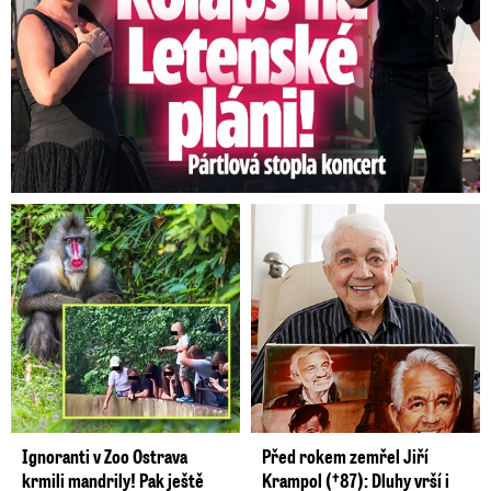
Ignoranti v Zoo Ostrava
Před rokem zemřel Jiří
krmili mandrily! Pak ještě
Krampol (†87): Dluhy vrší i