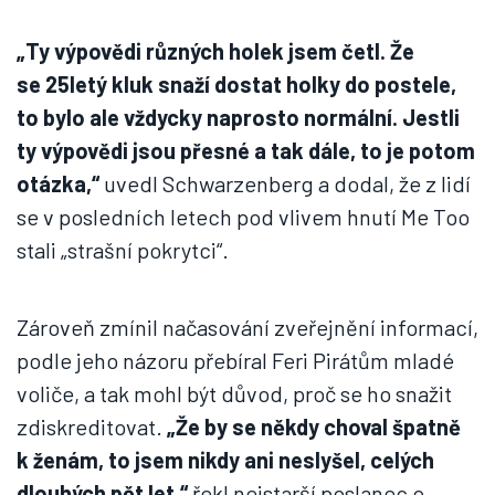
„Ty výpovědi různých holek jsem četl. Že
se 25letý kluk snaží dostat holky do postele,
to bylo ale vždycky naprosto normální. Jestli
ty výpovědi jsou přesné a tak dále, to je potom
otázka,“
uvedl Schwarzenberg a dodal, že z lidí
se v posledních letech pod vlivem hnutí Me Too
stali „strašní pokrytci“.
Zároveň zmínil načasování zveřejnění informací,
podle jeho názoru přebíral Feri Pirátům mladé
voliče, a tak mohl být důvod, proč se ho snažit
zdiskreditovat.
„Že by se někdy choval špatně
k ženám, to jsem nikdy ani neslyšel, celých
dlouhých pět let,“
řekl nejstarší poslanec o