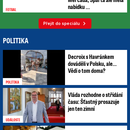
nabídku ...
FOTBAL
Přejít do speciálu
POLITIKA
Decroix s Havránkem
dováděli v Polsku, ale…
Vědí o tom doma?
POLITIKA
Vláda rozhodne o střídání
času: Šťastný prosazuje
jen ten zimní
UDÁLOSTI