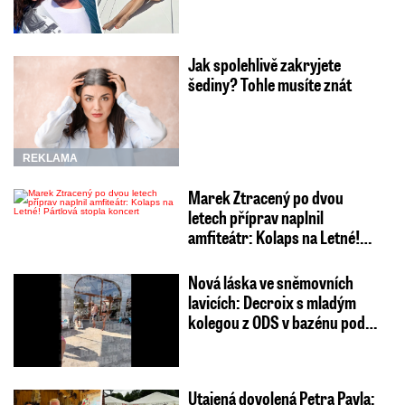
Jak spolehlivě zakryjete
šediny? Tohle musíte znát
REKLAMA
Marek Ztracený po dvou
letech příprav naplnil
amfiteátr: Kolaps na Letné!…
Nová láska ve sněmovních
lavicích: Decroix s mladým
kolegou z ODS v bazénu pod…
Utajená dovolená Petra Pavla: