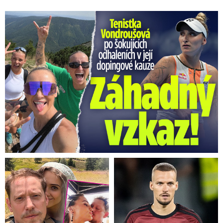
Vondroušová po šokujících odhaleních v kauze: Záhadný vzkaz!