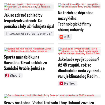
Na trzích se děje něco
Jak se zdravě zchladit v
nezvyklého.
tropických vedrech: Co
Technologické firmy
pomáhá a kdy už riskujete úpal
shánějí miliardy
https://mojezdravi.zeny.cz/
e15
Sparta má nabídku na
Jaké bude vyvíjet počasí?
Haraslína! Ozval se klub ze
Až 45 stupňů, což se
Saúdské Arábie, jedná se
dlouhodobě nedá vydržet,
varuje klimatolog Radim
iSport
Tolasz
Reflex
Sraz v šest ráno. Vrchol festivalu Tóny Dolomit zazní za