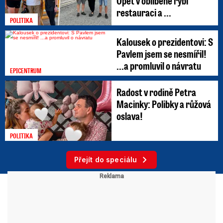
Opět v oblíbené rybí
restauraci a ...
POLITIKA
Kalousek o prezidentovi: S
Pavlem jsem se nesmířil!
...a promluvil o návratu
EPICENTRUM
Radost v rodině Petra
Macinky: Polibky a růžová
oslava!
POLITIKA
Přejít do speciálu