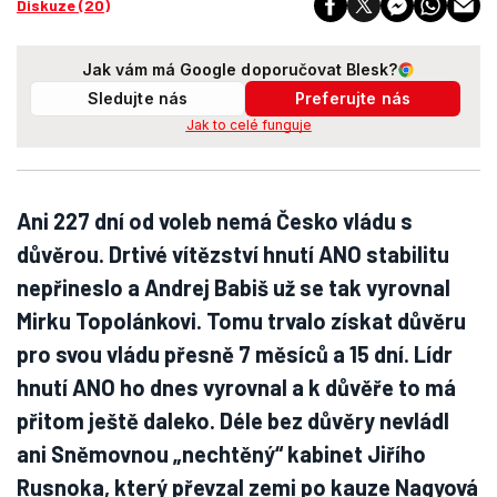
Diskuze (20)
Jak vám má Google doporučovat Blesk?
Sledujte nás
Preferujte nás
Jak to celé funguje
Ani 227 dní od voleb nemá Česko vládu s
důvěrou. Drtivé vítězství hnutí ANO stabilitu
nepřineslo a Andrej Babiš už se tak vyrovnal
Mirku Topolánkovi. Tomu trvalo získat důvěru
pro svou vládu přesně 7 měsíců a 15 dní. Lídr
hnutí ANO ho dnes vyrovnal a k důvěře to má
přitom ještě daleko. Déle bez důvěry nevládl
ani Sněmovnou „nechtěný“ kabinet Jiřího
Rusnoka, který převzal zemi po kauze Nagyová