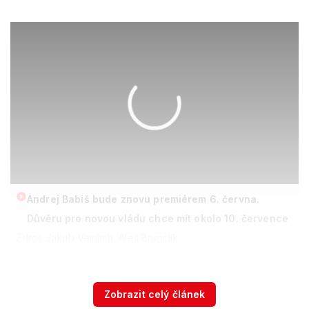
Andrej Babiš bude znovu premiérem 6. června.
Důvěru pro novou vládu chce mít okolo 10. července
Zdroj: Jakub Veinlich, Aleš Brunclík
ODS stála proti 100 hlasům levice a
poradila si
Zobrazit celý článek