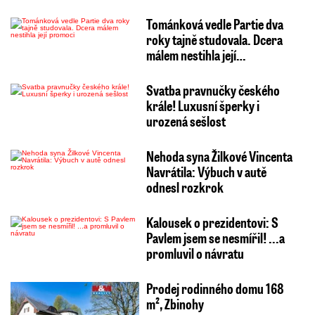
Tománková vedle Partie dva
roky tajně studovala. Dcera
málem nestihla její…
Svatba pravnučky českého
krále! Luxusní šperky i
urozená sešlost
Nehoda syna Žilkové Vincenta
Navrátila: Výbuch v autě
odnesl rozkrok
Kalousek o prezidentovi: S
Pavlem jsem se nesmířil! ...a
promluvil o návratu
Prodej rodinného domu 168
m², Zbinohy