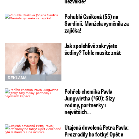
nezvykle?
Pohublá Csáková (55) na
Sardinii: Manžela vyměnila za
zajíčka!
Jak spolehlivě zakryjete
šediny? Tohle musíte znát
REKLAMA
Pohřeb chemika Pavla
Jungwirtha (†60): Slzy
rodiny, partnerky i
největších…
Utajená dovolená Petra Pavla:
Prozradily ho fotky! Opět v