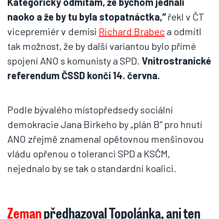
Kategoricky odmítám, že bychom jednali
naoko a že by tu byla stopatnáctka,“
řekl v ČT
vicepremiér v demisi
Richard Brabec
a odmítl
tak možnost, že by další variantou bylo přímé
spojení ANO s komunisty a SPD.
Vnitrostranické
referendum ČSSD končí 14. června.
Podle bývalého místopředsedy sociální
demokracie Jana Birkeho by „plán B“ pro hnutí
ANO zřejmě znamenal opětovnou menšinovou
vládu opřenou o toleranci SPD a KSČM,
nejednalo by se tak o standardní koalici.
Zeman
předhazoval Topolánka, ani ten