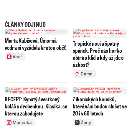
ČLÁNKY ODJINUD
Marta Kubišová: Úmorná
Tropické noci a špatný
vedra si vyžádala krutou oběť
spánek: Proč nás horko
obírá o klid a kdy už jde o
Aha!
úzkost?
Dáma
RECEPT: Kynutý švestkový
7 ikonických kousků,
koláč s drobenkou. Klasika, se
které vám budou slušet ve
kterou zabodujete
20 i v 60 letech
Maminka
Ženy