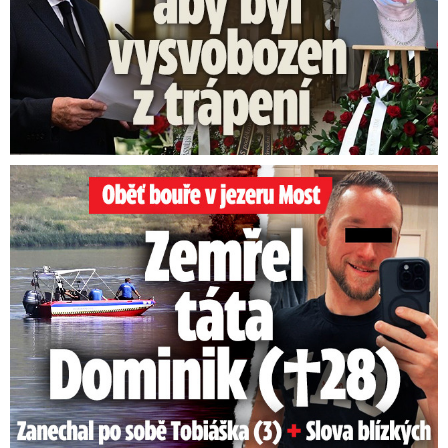
bude kompars
,“ napsal na Twitteru k cestě
kabinetu do Jihočeského kraje, která v úterý
začíná.
Oběť bouře v jezeru Most: Zemřel táta Dominik (†28)