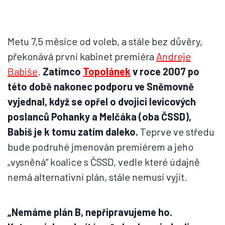
Metu 7,5 měsíce od voleb, a stále bez důvěry,
překonává první kabinet premiéra
Andreje
Babiše
.
Zatímco
Topolánek
v roce 2007 po
této době nakonec podporu ve Sněmovně
vyjednal, když se opřel o dvojici levicových
poslanců Pohanky a Melčáka (oba ČSSD),
Babiš je k tomu zatím daleko.
Teprve ve středu
bude podruhé jmenován premiérem a jeho
„vysněná“ koalice s ČSSD, vedle které údajně
nemá alternativní plán, stále nemusí vyjít.
„Nemáme plán B, nepřipravujeme ho.