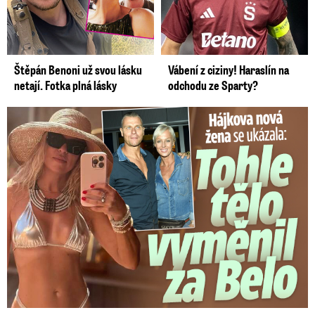
Štěpán Benoni už svou lásku
Vábení z ciziny! Haraslín na
netají. Fotka plná lásky
odchodu ze Sparty?
Tohle tělo nahradilo Belo: Nová partnerka se ukázala...