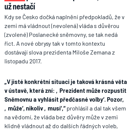
už nestačí
Kdy se Česko dočká naplnění předpokladů, že v
zemi má vládnout (nevolená) vláda s důvěrou
(zvolené) Poslanecké sněmovny, se tak nedá
říct. A nové obrysy tak v tomto kontextu
dostávají slova prezidenta Miloše Zemana z
listopadu 2017.
„V jisté konkrétní situaci je taková krásná věta
v ústavě, která zní: ‚Prezident může rozpustit
Sněmovnu a vyhlásit předčasné volby‘. Pozor,
‚může‘, nikoliv ‚musí‘,“
prohlásil a dal tak všem
na vědomí, že vláda bez důvěry může v zemi
klidně vládnout až do dalších řádných voleb,