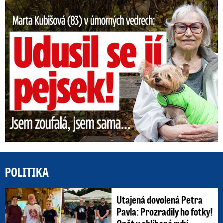
Marta Kubišová (83) v úmorných vedrech: Udusil se jí pejsek!
POLITIKA
Utajená dovolená Petra
Pavla: Prozradily ho fotky!