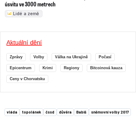
úsvitu ve 3000 metrech
Lidé a země
Aktuální dění
Zprávy
Volby
Válka na Ukrajině
Počasí
Epicentrum
Krimi
Regiony
Bitcoinová kauza
Ceny v Chorvatsku
vláda
topolánek
čssd
důvěra
Babiš
sněmovní volby 2017