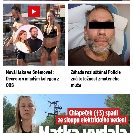
Nová láska ve Sněmovně:
Záhada rozluštěna! Policie
Decroix s mladým kolegou z
zná totožnost zmateného
ODS
muže
Smrtelný pád chlapce: Matka vydala vyjádření na 16 stran