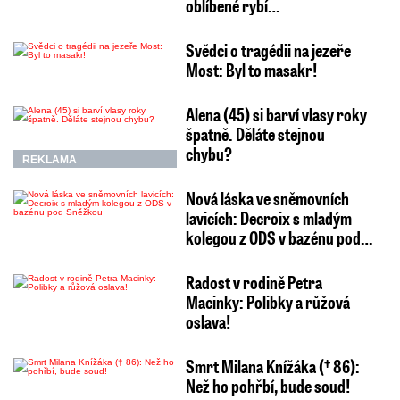
oblíbené rybí…
Svědci o tragédii na jezeře
Most: Byl to masakr!
Alena (45) si barví vlasy roky
špatně. Děláte stejnou
chybu?
REKLAMA
Nová láska ve sněmovních
lavicích: Decroix s mladým
kolegou z ODS v bazénu pod…
Radost v rodině Petra
Macinky: Polibky a růžová
oslava!
Smrt Milana Knížáka († 86):
Než ho pohřbí, bude soud!