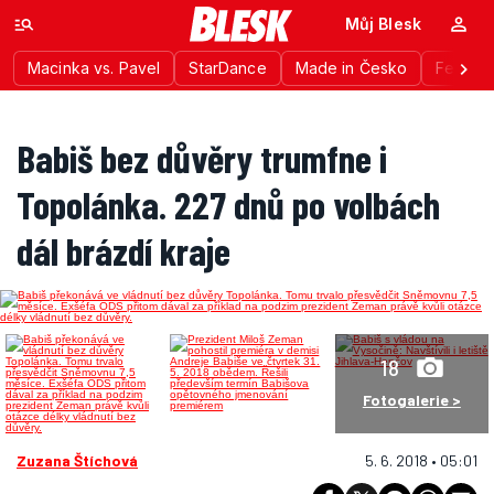
Můj Blesk
Macinka vs. Pavel
StarDance
Made in Česko
Festiva
Babiš bez důvěry trumfne i
Topolánka. 227 dnů po volbách
dál brázdí kraje
18
Fotogalerie >
Zuzana Štíchová
5. 6. 2018 • 05:01