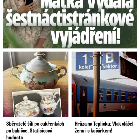
Sběratelé šílí po cukřenkách
Hrůza na Teplicku: Vlak vláčel
po babičce: Statisícová
ženu i s kočárkem!
hodnota