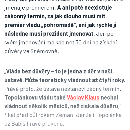
jmenuje premiérem.
A ani poté neexistuje
zákonný termín, za jak dlouho musí mít
premiér vládu „pohromadě“, ani jak rychle ji
následně musí prezident jmenovat.
Jen po
svém jmenování má kabinet 30 dní na získání
důvěry ve Sněmovně.
„
Vláda bez důvěry – to je jedna z děr v naší
ústavě. Může teoreticky vládnout až čtyři roky.
Právě proto, že ústava nestanoví žádný termín.
Topolánkovu vládu také
Václav Klaus
nechal
vládnout několik měsíců, než získala důvěru
,“
říkal před půl rokem Zeman. Jenže i Topolánka
už Babiš hravě překoná.