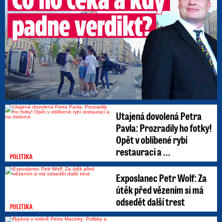
Utajená dovolená Petra
Pavla: Prozradily ho fotky!
Opět v oblíbené rybí
restauraci a ...
POLITIKA
Exposlanec Petr Wolf: Za
útěk před vězením si má
odsedět další trest
POLITIKA