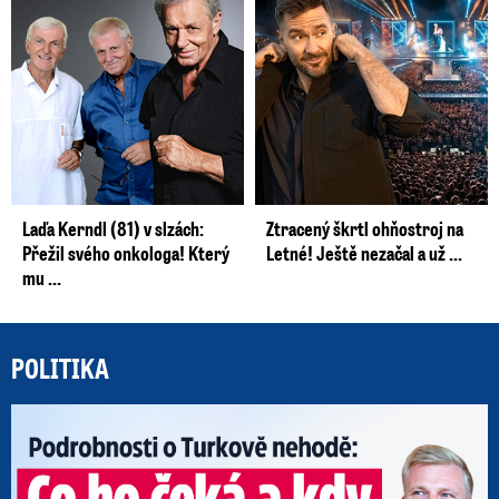
Laďa Kerndl (81) v slzách:
Ztracený škrtl ohňostroj na
Přežil svého onkologa! Který
Letné! Ještě nezačal a už ...
mu ...
POLITIKA
Po