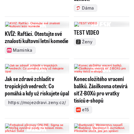
Dáma
TEST VIDEO
KVÍZ: Rafťáci. Otestujte své
znalosti kultovní letní komedie
Ženy
Maminka
Jak se zdravě zchladit v
Konec složitého vracení
tropických vedrech: Co
balíků. Zásilkovna otevírá
pomáhá a kdy už riskujete úpal
síť Z-BOXů pro vratky
tisíců e-shopů
https://mojezdravi.zeny.cz/
e15