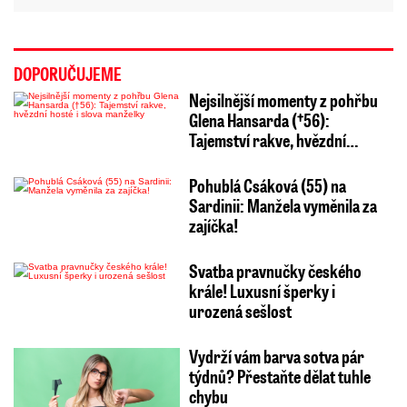
DOPORUČUJEME
Nejsilnější momenty z pohřbu
Glena Hansarda (†56):
Tajemství rakve, hvězdní…
Pohublá Csáková (55) na
Sardinii: Manžela vyměnila za
zajíčka!
Svatba pravnučky českého
krále! Luxusní šperky i
urozená sešlost
Vydrží vám barva sotva pár
týdnů? Přestaňte dělat tuhle
chybu