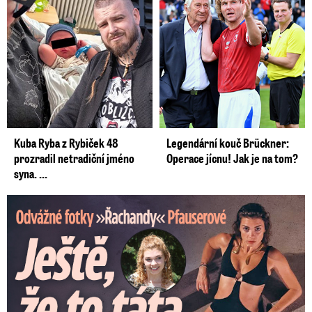
Kuba Ryba z Rybiček 48
Legendární kouč Brückner:
prozradil netradiční jméno
Operace jícnu! Jak je na tom?
syna. ...
Odvážné fotky Denisy Pfauserové: Ještě, že to táta nevidí