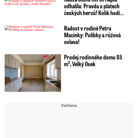
odhalila: Pravda o platech
českých herců! Kolik hodí…
Radost v rodině Petra
Macinky: Polibky a růžová
oslava!
Prodej rodinného domu 85
m², Velký Osek