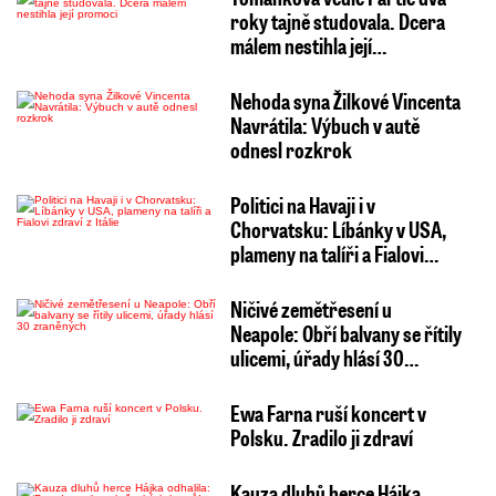
roky tajně studovala. Dcera
málem nestihla její…
Nehoda syna Žilkové Vincenta
Navrátila: Výbuch v autě
odnesl rozkrok
Politici na Havaji i v
Chorvatsku: Líbánky v USA,
plameny na talíři a Fialovi…
Ničivé zemětřesení u
Neapole: Obří balvany se řítily
ulicemi, úřady hlásí 30…
Ewa Farna ruší koncert v
Polsku. Zradilo ji zdraví
Kauza dluhů herce Hájka