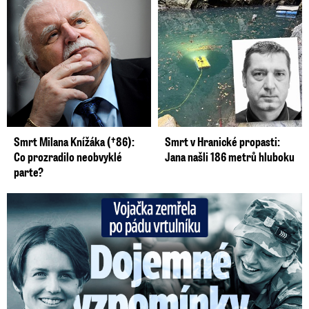
Smrt Milana Knížáka (†86):
Smrt v Hranické propasti:
Co prozradilo neobvyklé
Jana našli 186 metrů hluboku
parte?
Vojačka zemřela po pádu vrtulníku: Dojemné vzpomínky na ...