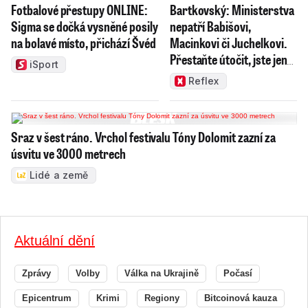
Fotbalové přestupy ONLINE:
Bartkovský: Ministerstva
Sigma se dočká vysněné posily
nepatří Babišovi,
na bolavé místo, přichází Švéd
Macinkovi či Juchelkovi.
Přestaňte útočit, jste jen
iSport
správci
Reflex
Sraz v šest ráno. Vrchol festivalu Tóny Dolomit zazní za
úsvitu ve 3000 metrech
Lidé a země
Aktuální dění
Zprávy
Volby
Válka na Ukrajině
Počasí
Epicentrum
Krimi
Regiony
Bitcoinová kauza