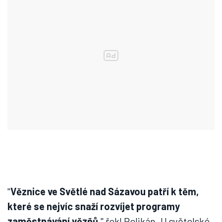
"
Věznice ve Světlé nad Sázavou patří k těm,
které se nejvíc snaží rozvíjet programy
zaměstnávání vězňů
," řekl Pelikán. U světelské