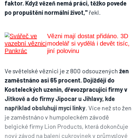
faktor. Když vězeň nemá práci, těžko povede
po propuštění normální život,"
řekl.
Vězni mají dostat přidáno. 3D
modelář si vydělá i devět tisíc,
jiní polovinu
Ve světelské věznici je z 800 odsouzených
žen
zaměstnáno asi 65 procent. Dojíždějí do
Kosteleckých uzenin, dřevozpracující firmy v
Jitkově a do firmy Jipocar u Jihlavy, kde
například obsluhují mycí linky
. Více než sto žen
je zaměstnáno v humpoleckém závodě
belgické firmy Lion Products, která dokončuje
nový závod na balení cukrovinek v průmyslové