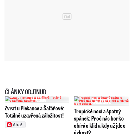
ČLÁNKY ODJINUD
Zvrat u Plekance a Šafářové:
Tropické noci a špatný
Totálně uzavřená záležitost!
spánek: Proč nás horko
obírá o klid a kdy už jde o
Aha!
úzkost?