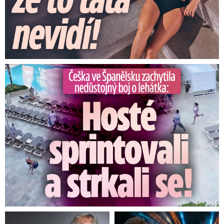
Češka ve Španělsku natočila nedůstojný boj o lehátka