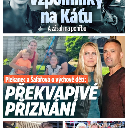
Plekanec a Šafářová o výchově dětí: Překvapivé přiznání