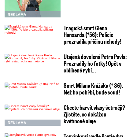
REKLAMA
Tragická smrt Glena
Hansarda (†56): Policie
prozradila příčinu nehody!
Utajená dovolená Petra Pavla:
Prozradily ho fotky! Opět v
oblíbené rybí…
Smrt Milana Knížáka († 86):
Než ho pohřbí, bude soud!
Chcete barvit vlasy šetrněji?
Zjistěte, co dokážou
květinové oleje
REKLAMA
Tománková vedle Partie dva