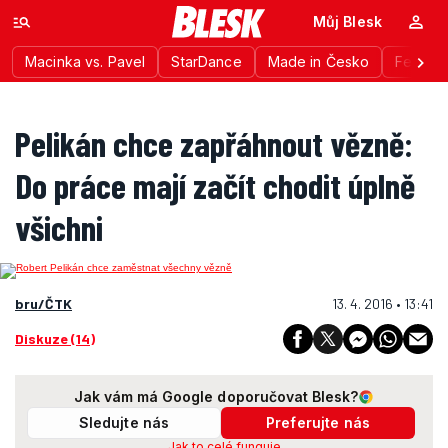
Můj Blesk
Macinka vs. Pavel
StarDance
Made in Česko
Festiva
Pelikán chce zapřáhnout vězně:
Do práce mají začít chodit úplně
všichni
bru/ČTK
13. 4. 2016 • 13:41
Diskuze (14)
Jak vám má Google doporučovat Blesk?
Sledujte nás
Preferujte nás
Jak to celé funguje