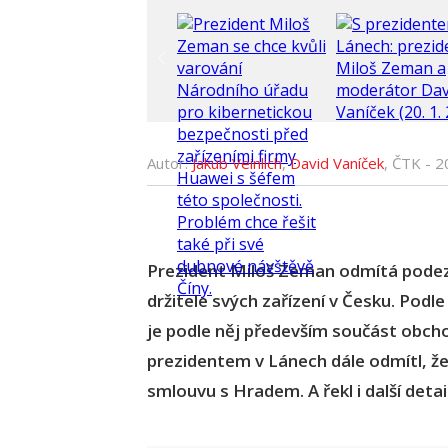
Autor:
Jakub Veinlich
,
David Vaníček
, ČTK -
2
Prezident Miloš Zeman odmítá podezř
držitele svých zařízení v Česku. Podl
je podle něj především součást obcho
prezidentem v Lánech dále odmítl, že
smlouvu s Hradem. A řekl i další deta