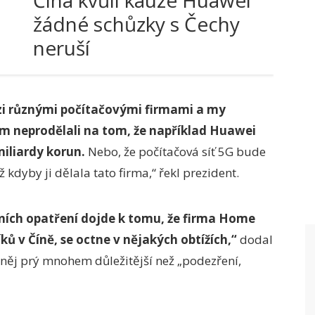
Čína kvůli kauze Huawei
žádné schůzky s Čechy
neruší
zi různými počítačovými firmami a my
m neprodělali na tom, že například Huawei
iliardy korun.
Nebo, že počítačová síť 5G bude
 kdyby ji dělala tato firma,“ řekl prezident.
ních opatření dojde k tomu, že firma Home
ků v Číně, se octne v nějakých obtížích,“
dodal
něj prý mnohem důležitější než „podezření,