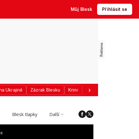
Můj Blesk
Přihlásit se
na Ukrajině
Zázrak Blesku
Krimi
Donald Trump
Sport
i
Blesk tlapky
Další