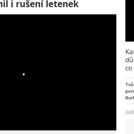
il i rušení letenek
Ka
dů
co
Tvů
poro
Bur
Dalš