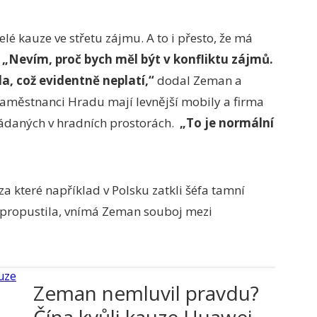
elé kauze ve střetu zájmu. A to i přesto, že má
.
„Nevím, proč bych měl být v konfliktu zájmů.
a, což evidentně neplatí,“
dodal Zeman a
aměstnanci Hradu mají levnější mobily a firma
ádaných v hradních prostorách.
„To je normální
a které například v Polsku zatkli šéfa tamní
propustila, vnímá Zeman souboj mezi
Zeman nemluvil pravdu?