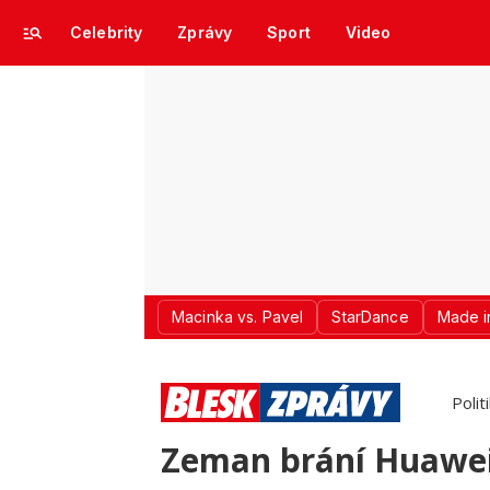
Celebrity
Zprávy
Sport
Video
Macinka vs. Pavel
StarDance
Made i
Polit
Zeman brání Huawei