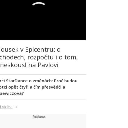
lousek v Epicentru: o
chodech, rozpočtu i o tom,
 neskousl na Pavlovi
rci StarDance o změnách: Proč budou
tci opět čtyři a čím přesvědčila
kiewiczová?
í videa