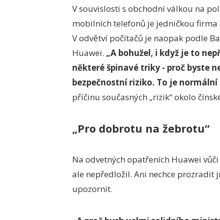
V souvislosti s obchodní válkou na pol
mobilních telefonů je jedničkou firm
V odvětví počítačů je naopak podle B
Huawei.
„A bohužel, i když je to nep
některé špinavé triky - proč byste n
bezpečnostní riziko. To je normální 
příčinu současných „rizik“ okolo čínské
„Pro dobrotu na žebrotu“
Na odvetných opatřeních Huawei vůči 
ale nepředložil. Ani nechce prozradit
upozornit.