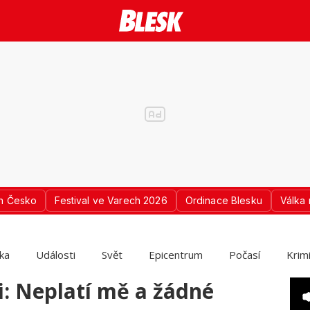
n Česko
Festival ve Varech 2026
Ordinace Blesku
Válka 
ika
Události
Svět
Epicentrum
Počasí
Krim
: Neplatí mě a žádné