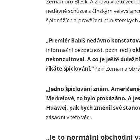
Zeman pro Blesk. A znovu v této věci 
nedávné schůzce s čínským velvyslance
špionážích a prověření ministerských 
„Premiér Babiš nedávno konstatov
informační bezpečnost, pozn. red.)
okl
nekonzultoval. A co je ještě důležit
říkáte špiclování,“
řekl Zeman a obrá
„Jedno špiclování znám. Američané
Merkelové, to bylo prokázáno. A jes
Huawei, pak bych změnil své stanov
zásadní v této věci.
„Je to normální obchodní v