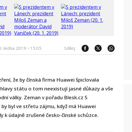
0. ledna 2019
•
15:05
Sdílej:
ení, že by čínská firma Huawei špiclovala
e hlavy státu o tom neexistují jasné důkazy a vše
dní války. Zeman v pořadu Blesk.cz S
 by byl ve střetu zájmu, když má Huawei
ily k údajně zrušené česko-čínské schůzce.