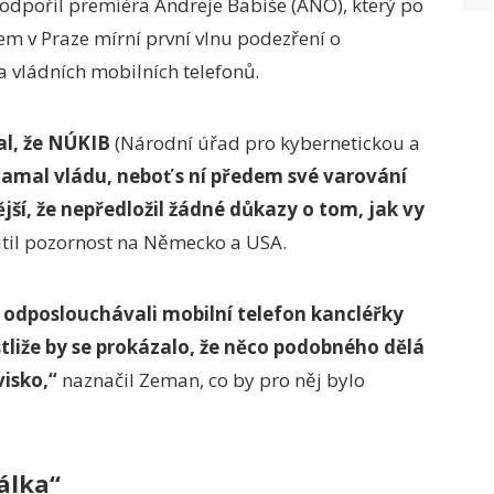
podpořil premiéra Andreje Babiše (ANO), který po
m v Praze mírní první vlnu podezření o
a vládních mobilních telefonů.
al, že NÚKIB
(Národní úřad pro kybernetickou a
amal vládu, neboť s ní předem své varování
ější, že nepředložil žádné důkazy o tom, jak vy
til pozornost na Německo a USA.
 odposlouchávali mobilní telefon kancléřky
tliže by se prokázalo, že něco podobného dělá
isko,“
naznačil Zeman, co by pro něj bylo
álka“