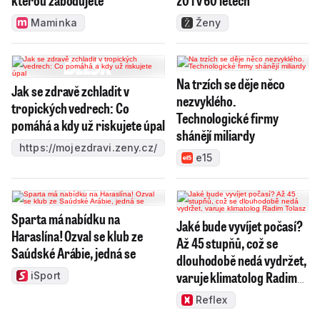
Maminka
Ženy
Na trzích se děje něco
Jak se zdravě zchladit v
nezvyklého.
tropických vedrech: Co
Technologické firmy
pomáhá a kdy už riskujete úpal
shánějí miliardy
https://mojezdravi.zeny.cz/
e15
Sparta má nabídku na
Jaké bude vyvíjet počasí?
Haraslína! Ozval se klub ze
Až 45 stupňů, což se
Saúdské Arábie, jedná se
dlouhodobě nedá vydržet,
varuje klimatolog Radim
iSport
Tolasz
Reflex