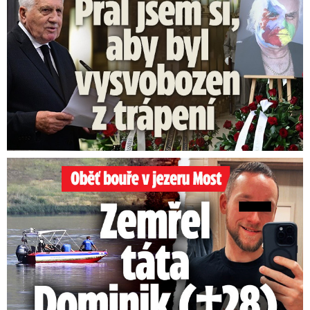
Kino Příběhů bezpráví
Oběť bouře v jezeru Most: Zemřel táta Dominik (†28)
Pro veřejnost proběhne Kino Příběhů bezpráví,
tradičně na Jungmannově náměstí. Přehrávat
se budou filmy
1989: Z deníku Ivany A.
a
1989: Z
dopisů psaných přes železnou oponu
. K vidění
budou také videa ze Dne Příběhů bezpráví a k
Ceně Příběhů bezpráví. V rámci kina bude na