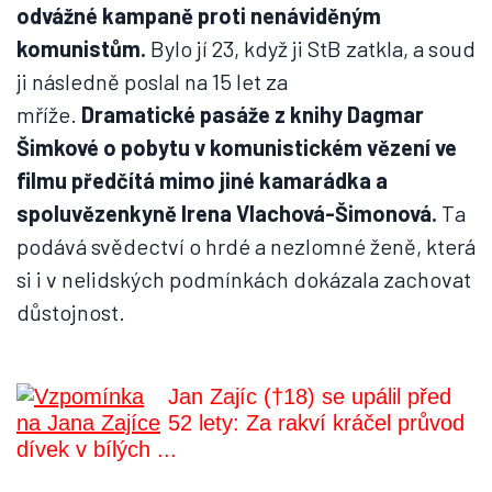
odvážné kampaně proti nenáviděným
komunistům.
Bylo jí 23, když ji StB zatkla, a soud
ji následně poslal na 15 let za
mříže.
Dramatické pasáže z knihy Dagmar
Šimkové o pobytu v komunistickém vězení ve
filmu předčítá mimo jiné kamarádka a
spoluvězenkyně Irena Vlachová-Šimonová.
Ta
podává svědectví o hrdé a nezlomné ženě, která
si i v nelidských podmínkách dokázala zachovat
důstojnost.
Jan Zajíc (†18) se upálil před
52 lety: Za rakví kráčel průvod
dívek v bílých ...