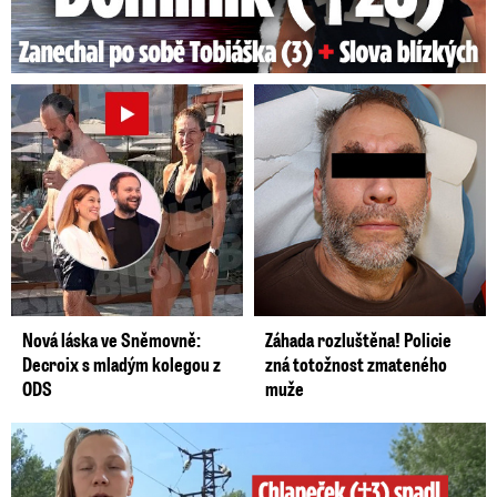
místě také panelová výstava
Stejné příběhy, jiná
jména
.
Video se připravuje ...
Příběhy bezpráví - Měsíc filmu na školách.
Zdroj: ČvT
Nová láska ve Sněmovně:
Záhada rozluštěna! Policie
Decroix s mladým kolegou z
zná totožnost zmateného
ODS
muže
Smrtelný pád chlapce: Matka vydala vyjádření na 16 stran