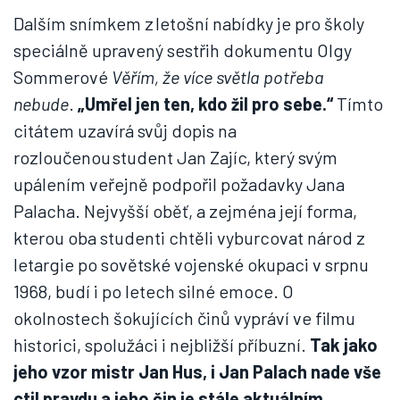
Dalším snímkem z letošní nabídky je pro školy
speciálně upravený sestřih dokumentu Olgy
Sommerové
Věřím, že více světla potřeba
nebude
.
„Umřel jen ten, kdo žil pro sebe.“
Tímto
citátem uzavírá svůj dopis na
rozloučenou student Jan Zajíc, který svým
upálením veřejně podpořil požadavky Jana
Palacha. Nejvyšší oběť, a zejména její forma,
kterou oba studenti chtěli vyburcovat národ z
letargie po sovětské vojenské okupaci v srpnu
1968, budí i po letech silné emoce. O
okolnostech šokujících činů vypráví ve filmu
historici, spolužáci i nejbližší příbuzní.
Tak jako
jeho vzor mistr Jan Hus, i Jan Palach nade vše
ctil pravdu a jeho čin je stále aktuálním