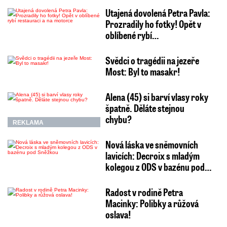
Utajená dovolená Petra Pavla:
Prozradily ho fotky! Opět v
oblíbené rybí…
Svědci o tragédii na jezeře
Most: Byl to masakr!
Alena (45) si barví vlasy roky
špatně. Děláte stejnou
chybu?
REKLAMA
Nová láska ve sněmovních
lavicích: Decroix s mladým
kolegou z ODS v bazénu pod…
Radost v rodině Petra
Macinky: Polibky a růžová
oslava!