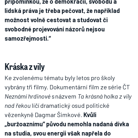
připomínkou, že o demokracii, svobodu a
lidská práva je třeba pečovat, že například
možnost volně cestovat a studovat či
svobodné projevování názorů nejsou
samozřejmosti.“
Kráska z vily
Ke zvolenému tématu byly letos pro školy
vybrány tři filmy. Dokumentární film ze série ČT
Neznámí hrdinové
s názvem
Ta krásná holka z vily
nad řekou
líčí dramatický osud politické
vězenkyně Dagmar Šimkové.
Kvůli
„buržoaznímu” původu nemohla nadaná dívka
na studia, svou energii však napřela do