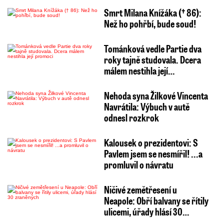
Smrt Milana Knížáka († 86):
Než ho pohřbí, bude soud!
Tománková vedle Partie dva
roky tajně studovala. Dcera
málem nestihla její…
Nehoda syna Žilkové Vincenta
Navrátila: Výbuch v autě
odnesl rozkrok
Kalousek o prezidentovi: S
Pavlem jsem se nesmířil! ...a
promluvil o návratu
Ničivé zemětřesení u
Neapole: Obří balvany se řítily
ulicemi, úřady hlásí 30…