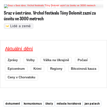
Sraz v šest ráno. Vrchol festivalu Tóny Dolomit zazní za
úsvitu ve 3000 metrech
Lidé a země
Aktuální dění
Zprávy
Volby
Válka na Ukrajině
Počasí
Epicentrum
Krimi
Regiony
Bitcoinová kauza
Ceny v Chorvatsku
dokument
komunismus
školy
milada horáková
jan palach