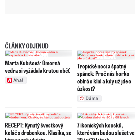
ČLÁNKY ODJINUD
Marta Kubišová: Úmorná
Tropické noci a špatný
vedra si vyžádala krutou oběť
spánek: Proč nás horko
obírá o klid a kdy už jde o
Aha!
úzkost?
Dáma
RECEPT: Kynutý švestkový
7 ikonických kousků,
koláč s drobenkou. Klasika, se
které vám budou slušet ve
kterou zabodujete
20 i v 60 letech