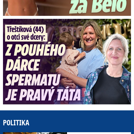
Třeštíková (44) o otci dcery: Z dárce spermatu pravý táta
POLITIKA