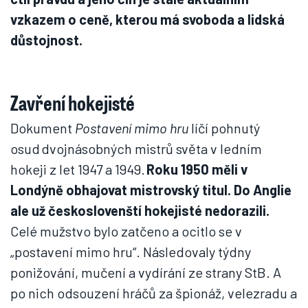
vzkazem o ceně, kterou má svoboda a lidská
důstojnost.
Zavření hokejisté
Dokument
Postavení mimo hru
líčí pohnutý
osud dvojnásobných mistrů světa v ledním
hokeji z let 1947 a 1949.
Roku 1950 měli v
Londýně obhajovat mistrovský titul. Do Anglie
ale už českoslovenští hokejisté nedorazili.
Celé mužstvo bylo zatčeno a ocitlo se v
„postavení mimo hru“. Následovaly týdny
ponižování, mučení a vydírání ze strany StB. A
po nich odsouzení hráčů za špionáž, velezradu a