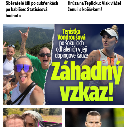
Sběratelé šílí po cukřenkách
Hrůza na Teplicku: Vlak vláčel
po babičce: Statisícová
ženu i s kočárkem!
hodnota
Vondroušová po šokujících odhaleních v kauze: Záhadný vzkaz!