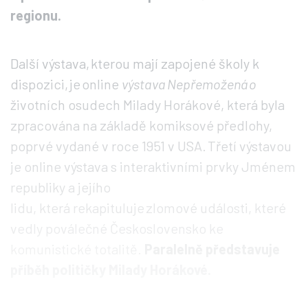
regionu.
Další výstava, kterou mají zapojené školy k
dispozici, je online
výstava Nepřemožená o
životních osudech Milady Horákové, která byla
zpracována na základě komiksové předlohy,
poprvé vydané v roce 1951 v USA. Třetí výstavou
je online výstava s interaktivními prvky Jménem
republiky a jejího
lidu, která rekapituluje zlomové události, které
vedly poválečné Československo ke
komunistické totalitě.
Paralelně představuje
příběh političky Milady Horákové.