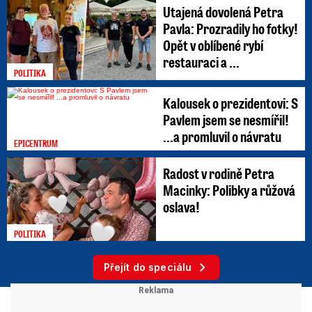
Utajená dovolená Petra
Pavla: Prozradily ho fotky!
Opět v oblíbené rybí
restauraci a ...
POLITIKA
Kalousek o prezidentovi: S
Pavlem jsem se nesmířil!
...a promluvil o návratu
EPICENTRUM
Radost v rodině Petra
Macinky: Polibky a růžová
oslava!
POLITIKA
Přejít do speciálu