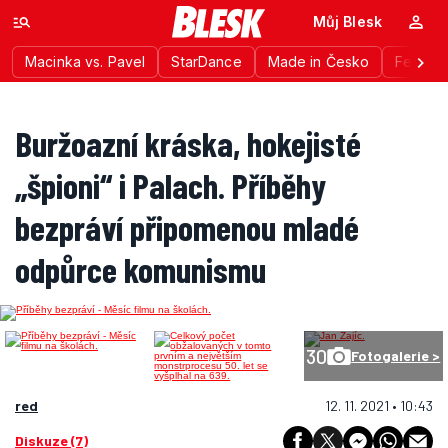
Můj Blesk
Macinka vs. Pavel
StarDance
Made in Česko
Festiva
Buržoazní kráska, hokejisté
„špioni“ i Palach. Příběhy
bezpráví připomenou mladé
odpůrce komunismu
30
Fotogalerie >
red
12. 11. 2021 • 10:43
Diskuze (7)