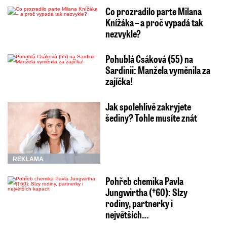
Co prozradilo parte Milana
Knížáka – a proč vypadá tak
nezvykle?
Pohublá Csáková (55) na
Sardinii: Manžela vyměnila za
zajíčka!
Jak spolehlivě zakryjete
šediny? Tohle musíte znát
REKLAMA
Pohřeb chemika Pavla
Jungwirtha (†60): Slzy
rodiny, partnerky i
největších…