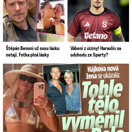
Štěpán Benoni už svou lásku
Vábení z ciziny! Haraslín na
netají. Fotka plná lásky
odchodu ze Sparty?
Tohle tělo nahradilo Belo: Nová partnerka se ukázala...