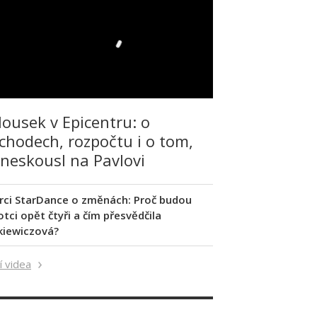
lousek v Epicentru: o
chodech, rozpočtu i o tom,
 neskousl na Pavlovi
rci StarDance o změnách: Proč budou
tci opět čtyři a čím přesvědčila
kiewiczová?
í videa