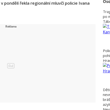
Oso
 v pondělí řekla regionální mluvčí policie Ivana
Trag
po 
Tábo
Poli
poh
Hra
Děti
nevr
bráš
azyl
Nevi