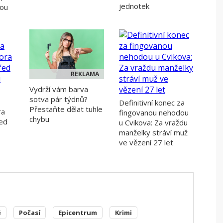
jednotek
rou
REKLAMA
Vydrží vám barva
sotva pár týdnů?
Definitivní konec za
Přestaňte dělat tuhle
ra
fingovanou nehodou
chybu
řed
u Cvikova: Za vraždu
manželky stráví muž
ve vězení 27 let
ě
Počasí
Epicentrum
Krimi