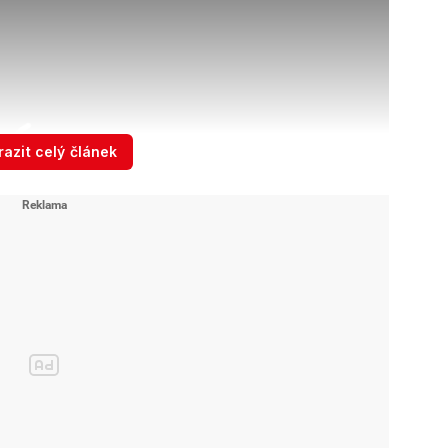
azit celý článek
fickou poruchu, zranění utrpělo 23 lidí.
Zdroj: X.com