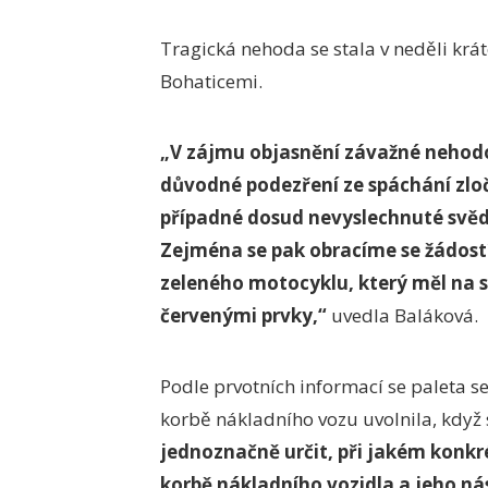
Tragická nehoda se stala v neděli krát
Bohaticemi.
„V zájmu objasnění závažné nehodo
důvodné podezření ze spáchání zloč
případné dosud nevyslechnuté svědk
Zejména se pak obracíme se žádost
zeleného motocyklu, který měl na 
červenými prvky,“
uvedla Baláková.
Podle prvotních informací se paleta
korbě nákladního vozu uvolnila, když 
jednoznačně určit, při jakém konk
korbě nákladního vozidla a jeho ná