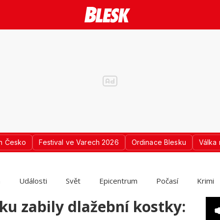
n Česko
Festival ve Varech 2026
Ordinace Blesku
Válka 
a
Události
Svět
Epicentrum
Počasí
Krimi
ku zabily dlažební kostky: