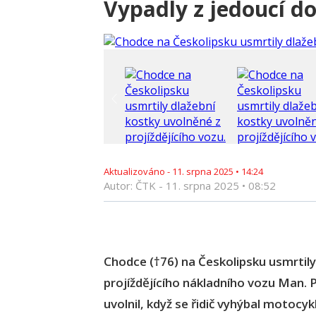
Vypadly z jedoucí d
Aktualizováno -
11. srpna 2025
•
14:24
Autor: ČTK -
11. srpna 2025
•
08:52
Chodce (†76) na Českolipsku usmrtily
projíždějícího nákladního vozu Man. P
uvolnil, když se řidič vyhýbal motocy