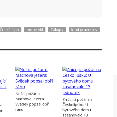
Česká Lípa
motocykl
Zákupy
letní prázdniny
Noční požár u
Máchova jezera:
Zničující požár na
Svědek popsal obří
Českolipsku: U
li
ránu
bytového domu
ili
zasahovalo 13
,