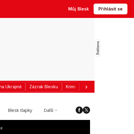
Můj Blesk
Přihlásit se
na Ukrajině
Zázrak Blesku
Krimi
Donald Trump
Sport
Blesk tlapky
Další