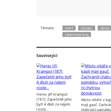
Témata:
smrt
chodec
okres 
Liberecký kraj
Související
Herec Jiří Krampol
(†87): Zapečetili jeho
Místo oltáře v kap
byt! A dluh za nájem
mají gauč: Zachrán
roste…
chátrající památku