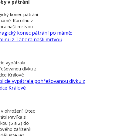
by v pátrání
ický konec pátrání
mámě: Karolínu z
ra našli mrtvou
cie vypátrala
řešovanou dívku z
dce Králové
 v ohrožení: Otec
átil Pavlíka s
kou (5 a 2) do
ového zařízení!
děli jste je?