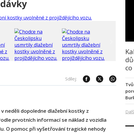
odávky
Ka
dů
co
Sdílej:
Tvů
poro
Bur
 v neděli dopoledne dlažební kostky z
Dalš
odle prvotních informací se náklad z vozidla
klu. O pomoc při vyšetřování tragické nehody