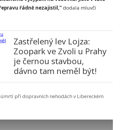
přepravu řádně nezajistil,“
dodala mluvčí
Zastřelený lev Lojza:
Zoopark ve Zvoli u Prahy
je černou stavbou,
dávno tam neměl být!
 úmrtí při dopravních nehodách v Libereckém