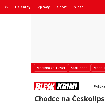
Celebrity
Zprávy
Sport
Video
Macinka vs. Pavel
StarDance
Made i
Politik
Chodce na Českolips