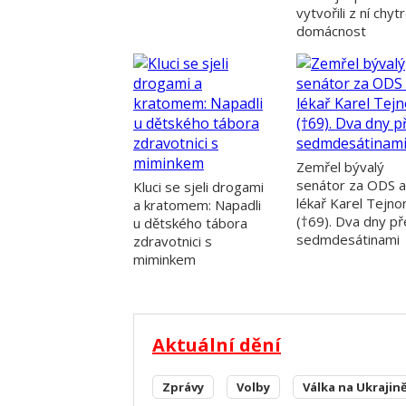
vytvořili z ní chyt
domácnost
Zemřel bývalý
senátor za ODS a
Kluci se sjeli drogami
lékař Karel Tejno
a kratomem: Napadli
(†69). Dva dny p
u dětského tábora
sedmdesátinami
zdravotnici s
miminkem
Aktuální dění
Zprávy
Volby
Válka na Ukrajin