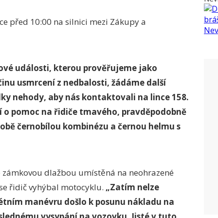
ce před 10:00 na silnici mezi Zákupy a
vé události, kterou prověřujeme jako
inu usmrcení z nedbalosti, žádáme další
y nehody, aby nás kontaktovali na lince 158.
í o pomoc na řidiče tmavého, pravděpodobně
sobě černobílou kombinézu a černou helmu s
 se zámkovou dlažbou umístěná na neohrazené
se řidič vyhýbal motocyklu.
„Zatím nelze
rétním manévru došlo k posunu nákladu na
slednému vysypání na vozovku. Jisté v tuto