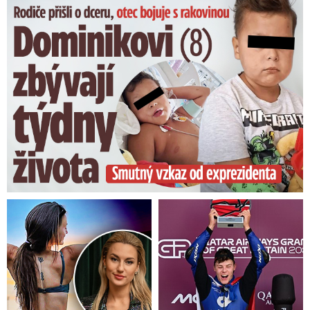
Dominikovi (8) zbývají týdny života: Vzkaz od exprezidenta