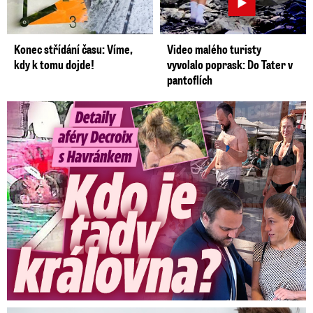
Konec střídání času: Víme,
Video malého turisty
kdy k tomu dojde!
vyvolalo poprask: Do Tater v
pantoflích
Detaily aféry Decroix s Havránkem: Kdo je tady královna?