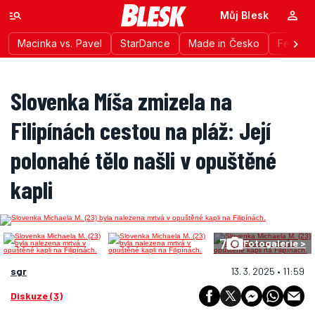
Můj Blesk
Macinka vs. Pavel
StarDance
Made in Česko
Festiva
Slovenka Míša zmizela na
Filipínách cestou na pláž: Její
polonahé tělo našli v opuštěné
kapli
7
Fotogalerie >
sgr
13. 3. 2025 • 11:59
Diskuze (3)