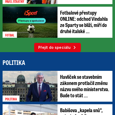
PAVEL ŠŤASTNÝ
Fotbalové přestupy
ONLINE: odchod Vindahla
ze Sparty se blíží, míří do
druhé italské ...
FOTBAL
Přejít do speciálu
POLITIKA
Havlíček se stavebním
zákonem protlačil změnu
názvu svého ministerstva.
Bude to stát ...
POLITIKA
Babišova „kapela snů“,