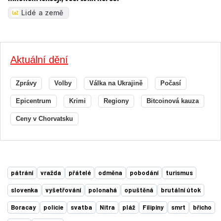
Lidé a země
Aktuální dění
Zprávy
Volby
Válka na Ukrajině
Počasí
Epicentrum
Krimi
Regiony
Bitcoinová kauza
Ceny v Chorvatsku
pátrání
vražda
přátelé
odměna
pobodání
turismus
slovenka
vyšetřování
polonahá
opuštěná
brutální útok
Boracay
policie
svatba
Nitra
pláž
Filipíny
smrt
břicho