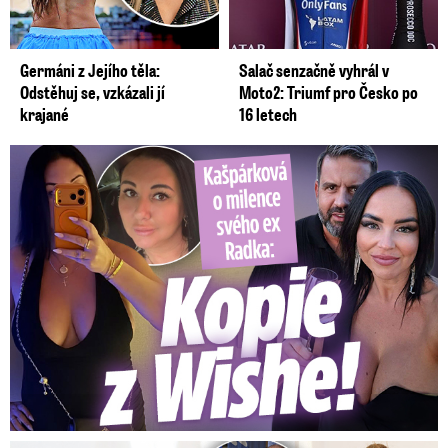
Germáni z Jejího těla:
Salač senzačně vyhrál v
Odstěhuj se, vzkázali jí
Moto2: Triumf pro Česko po
krajané
16 letech
Kašpárková o milence svého ex Radka: Kopie z Wishe!