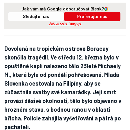
Jak vám má Google doporučovat Blesk?
Sledujte nás
Preferujte nás
Jak to celé funguje
Dovolená na tropickém ostrově Boracay
skončila tragédií. Ve středu 12. března bylo v
opuštěné kapli nalezeno tělo 23leté Michaely
M., která byla od pondělí pohřešovaná. Mladá
Slovenka cestovala na Filipíny, aby se
zúčastnila svatby své kamarádky. Její smrt
provází děsivé okolnosti, tělo bylo objeveno v
hrozném stavu, s bodnou ranou v oblasti
břicha. Policie zahájila vyšetřování a pátrá po
pachateli.