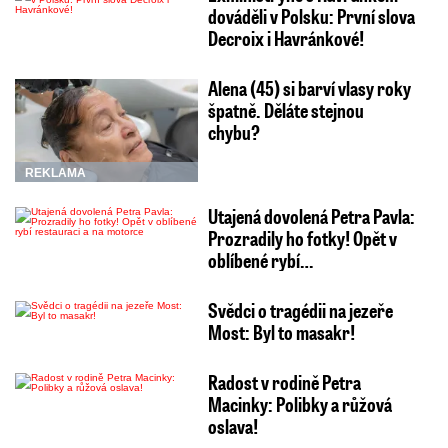
dováděli v Polsku: První slova
Decroix i Havránkové!
Alena (45) si barví vlasy roky
špatně. Děláte stejnou
chybu?
REKLAMA
Utajená dovolená Petra Pavla:
Prozradily ho fotky! Opět v
oblíbené rybí…
Svědci o tragédii na jezeře
Most: Byl to masakr!
Radost v rodině Petra
Macinky: Polibky a růžová
oslava!