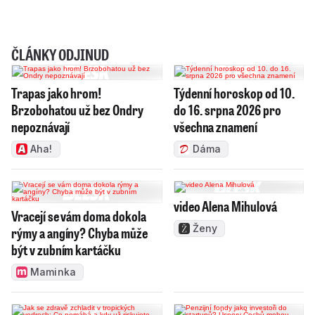
ČLÁNKY ODJINUD
Trapas jako hrom!
Týdenní horoskop od 10.
Brzobohatou už bez Ondry
do 16. srpna 2026 pro
nepoznávají
všechna znamení
Aha!
Dáma
video Alena Mihulová
Vracejí se vám doma dokola
Ženy
rýmy a angíny? Chyba může
být v zubním kartáčku
Maminka