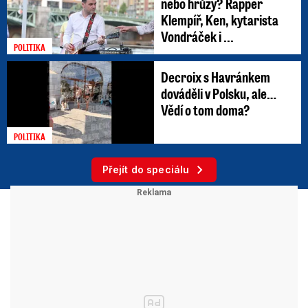
nebo hrůzy? Rapper
Klempíř, Ken, kytarista
Vondráček i ...
POLITIKA
Decroix s Havránkem
dováděli v Polsku, ale…
Vědí o tom doma?
POLITIKA
Přejít do speciálu