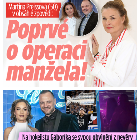
Preissová (50) v obsáhlé zpovědi: Poprvé o operaci manžela
Na Gáboríka se sypou obvinění z nevěry: Reakce manželky!