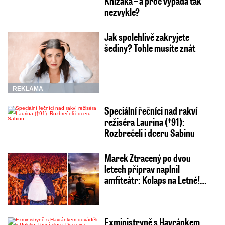
Knížáka – a proč vypadá tak
nezvykle?
Jak spolehlivě zakryjete
šediny? Tohle musíte znát
REKLAMA
Speciální řečníci nad rakví
režiséra Laurina (†91):
Rozbrečeli i dceru Sabinu
Marek Ztracený po dvou
letech příprav naplnil
amfiteátr: Kolaps na Letné!…
Exministryně s Havránkem