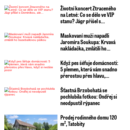
Životní koncert Ztraceného
na Letné: Co se dělo ve VIP
stanu? Jágr přišel s…
Maskovaní muži napadli
Jaromíra Soukupa: Krvavá
nakládačka, zmlátili ho…
Když pes šéfuje domácnosti:
5 plemen, která vám snadno
přerostou přes hlavu,…
Šťastná Brzobohatá se
pochlubila fotkou: Ondřej si
neodpustil rýpanec
Prodej rodinného domu 120
m², Tatobity