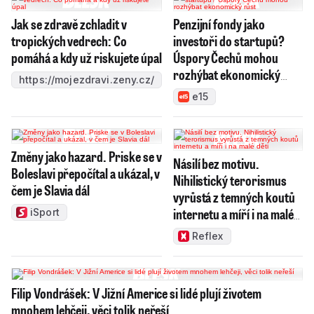
Jak se zdravě zchladit v
Penzijní fondy jako
tropických vedrech: Co
investoři do startupů?
pomáhá a kdy už riskujete úpal
Úspory Čechů mohou
rozhýbat ekonomický
https://mojezdravi.zeny.cz/
růst
e15
Změny jako hazard. Priske se v
Násilí bez motivu.
Boleslavi přepočítal a ukázal, v
Nihilistický terorismus
čem je Slavia dál
vyrůstá z temných koutů
internetu a míří i na malé
iSport
děti
Reflex
Filip Vondrášek: V Jižní Americe si lidé plují životem
mnohem lehčeji, věci tolik neřeší