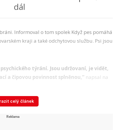
dál
odebráni. Informoval o tom spolek Když pes pomáhá
rlovarském kraji a také odchytovou službu. Psi jsou
sychického týrání. Jsou udržovaní, je vidět,
ací a čipovou povinnost splněnou,“
napsal na
azit celý článek