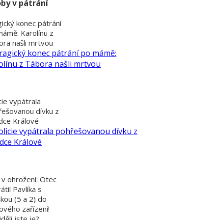
by v pátrání
ický konec pátrání
mámě: Karolínu z
ra našli mrtvou
cie vypátrala
řešovanou dívku z
dce Králové
 v ohrožení: Otec
átil Pavlíka s
kou (5 a 2) do
ového zařízení!
děli jste je?