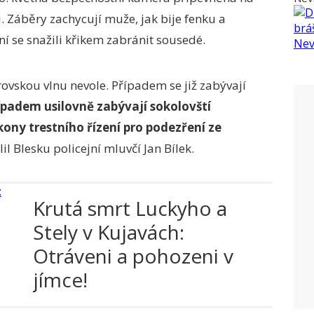
u. Záběry zachycují muže, jak bije fenku a
í se snažili křikem zabránit sousedé.
rovskou vlnu nevole. Případem se již zabývají
ípadem usilovně zabývají sokolovští
úkony trestního řízení pro podezření ze
il Blesku policejní mluvčí Jan Bílek.
Krutá smrt Luckyho a
Stely v Kujavách:
Otráveni a pohozeni v
jímce!