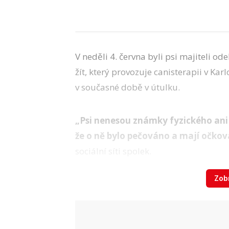
V neděli 4. června byli psi majiteli 
žít, který provozuje canisterapii v Ka
v současné době v útulku.
„Psi nenesou známky fyzického ani p
že o ně bylo pečováno a mají očkov
sociální síti spolek.
Zobr