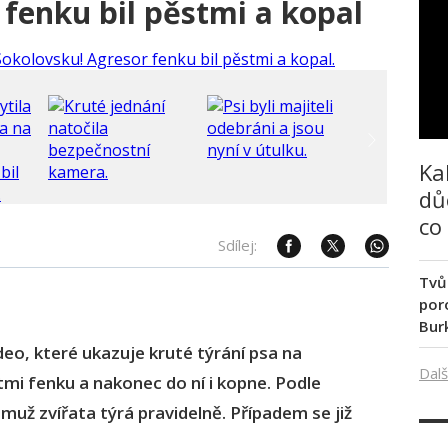
 fenku bil pěstmi a kopal
Ka
dů
co
Sdílej:
Tvů
poro
Bur
ideo, které ukazuje kruté týrání psa na
Dalš
mi fenku a nakonec do ní i kopne. Podle
muž zvířata týrá pravidelně. Případem se již