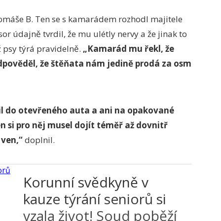
 Tomáše B. Ten se s kamarádem rozhodl majitele
r údajně tvrdil, že mu ulétly nervy a že jinak to
ž psy týrá pravidelně.
„Kamarád mu řekl, že
dpověděl, že štěňata nám jedině prodá za osm
l do otevřeného auta a ani na opakované
n si pro něj musel dojít téměř až dovnitř
 ven,“
doplnil.
Korunní svědkyně v
kauze týrání seniorů si
vzala život! Soud poběží