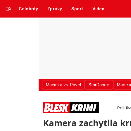
Celebrity
Zprávy
Sport
Video
Macinka vs. Pavel
StarDance
Made i
Politik
Kamera zachytila kr