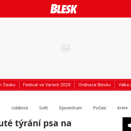
n Česko
Festival ve Varech 2026
Ordinace Blesku
Válka 
a
Události
Svět
Epicentrum
Počasí
Krimi
uté týrání psa na