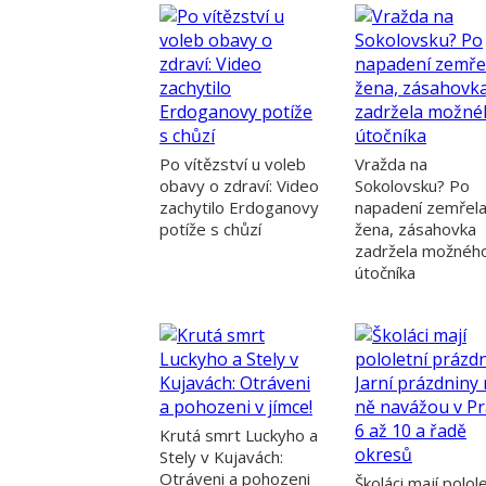
Po vítězství u voleb
Vražda na
obavy o zdraví: Video
Sokolovsku? Po
zachytilo Erdoganovy
napadení zemřel
potíže s chůzí
žena, zásahovka
zadržela možnéh
útočníka
Krutá smrt Luckyho a
Stely v Kujavách:
Otráveni a pohozeni
Školáci mají polole