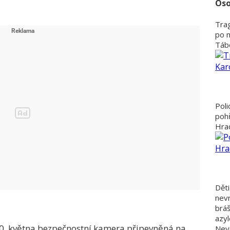
Oso
Trag
po 
Tábo
Poli
poh
Hra
Děti
nevr
bráš
azyl
30. května bezpečnostní kamera připevněná na
Nevi