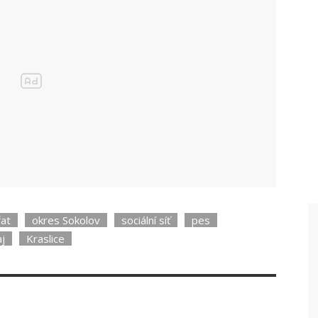
řat
okres Sokolov
sociální síť
pes
aj
Kraslice