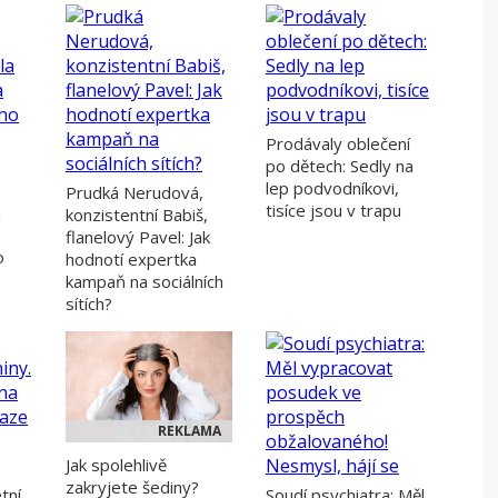
Prodávaly oblečení
po dětech: Sedly na
lep podvodníkovi,
Prudká Nerudová,
tisíce jsou v trapu
a
konzistentní Babiš,
flanelový Pavel: Jak
o
hodnotí expertka
kampaň na sociálních
sítích?
REKLAMA
Jak spolehlivě
zakryjete šediny?
tní
Soudí psychiatra: Měl