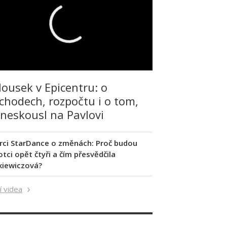
lousek v Epicentru: o
chodech, rozpočtu i o tom,
 neskousl na Pavlovi
rci StarDance o změnách: Proč budou
tci opět čtyři a čím přesvědčila
kiewiczová?
í videa