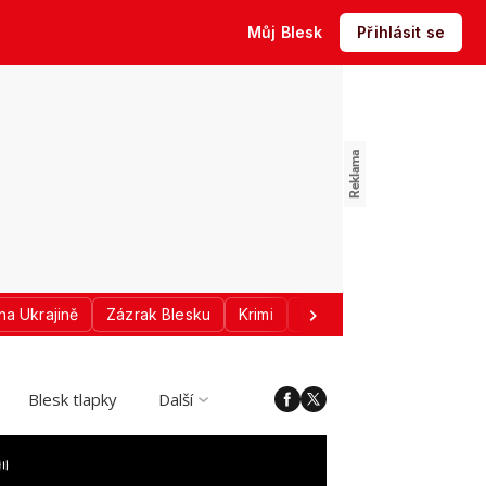
Můj Blesk
Přihlásit se
na Ukrajině
Zázrak Blesku
Krimi
Donald Trump
Sport
Blesk tlapky
Další