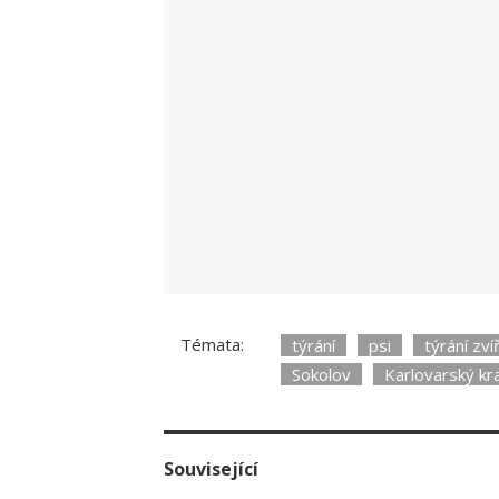
Témata:
týrání
psi
týrání zví
Sokolov
Karlovarský kr
Související