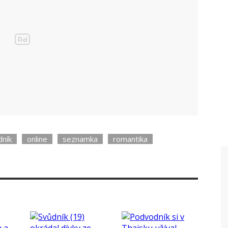
ník
online
seznamka
romantika