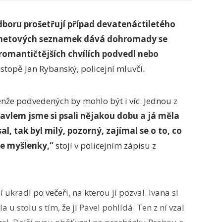
odboru prošetřují případ devatenáctiletého
ternetových seznamek dává dohromady se
jromantičtějších chvílích podvedl nebo
stopě Jan Rybanský, policejní mluvčí.
jenže podvedených by mohlo být i víc. Jednou z
avlem jsme si psali nějakou dobu a já měla
al, tak byl milý, pozorný, zajímal se o to, co
je myšlenky,“
stojí v policejním zápisu z
jí ukradl po večeři, na kterou ji pozval. Ivana si
u stolu s tím, že ji Pavel pohlídá. Ten z ní vzal