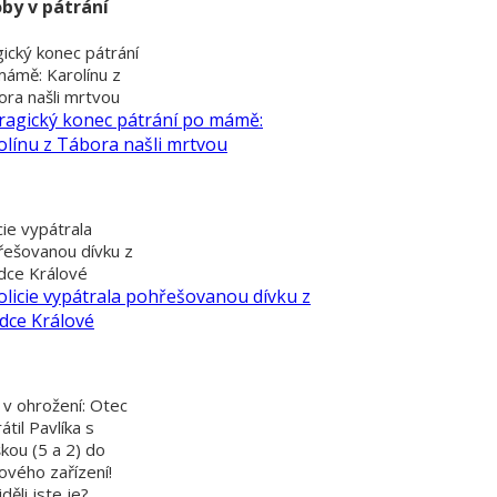
by v pátrání
ický konec pátrání
mámě: Karolínu z
ra našli mrtvou
cie vypátrala
řešovanou dívku z
dce Králové
 v ohrožení: Otec
átil Pavlíka s
kou (5 a 2) do
ového zařízení!
děli jste je?