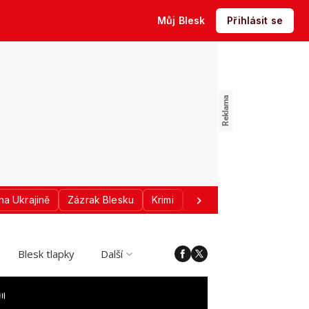
Můj Blesk
Přihlásit se
na Ukrajině
Zázrak Blesku
Krimi
Donald Trump
Sport
Blesk tlapky
Další