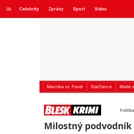
Celebrity
Zprávy
Sport
Video
Macinka vs. Pavel
StarDance
Made i
Politik
Milostný podvodník 