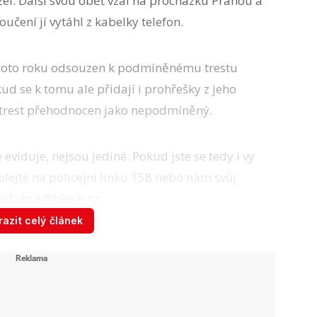
izel. Další svou oběť vzal na procházku Prahou a
oučení jí vytáhl z kabelky telefon.
tohoto roku odsouzen k podmíněnému trestu
ud se k tomu ale přidají i prohřešky z jeho
 trest přehodnocen jako nepodmíněný.
é eviduje, nejsou jediné. Pokud jste se tedy i vy
lejte na policejní linku 158 nebo nám svůj
redakce@blesk.cz.
azit celý článek