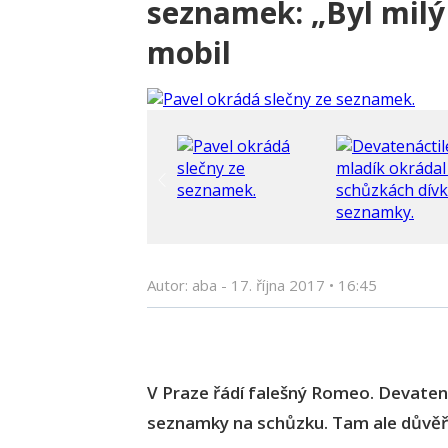
seznamek: „Byl milý 
mobil
Autor: aba -
17. října 2017
•
16:45
V Praze řádí falešný Romeo. Devatenác
seznamky na schůzku. Tam ale důvěři