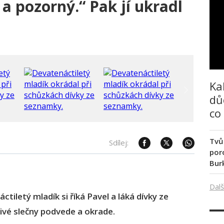
a pozorný.“ Pak jí ukradl
Ka
dů
co
Tvů
Sdílej:
poro
Bur
Dalš
tiletý mladík si říká Pavel a láká dívky ze
vé slečny podvede a okrade.