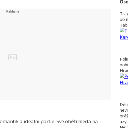
Oso
Trag
po 
Tábo
Poli
poh
Hra
Děti
nevr
bráš
omantik a ideální partie. Své oběti hledá na
azyl
Nevi