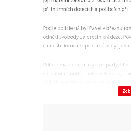
její mobilní telefon a z restaurace zm
při intimních dotecích a polibcích při l
Podle policie už byl Pavel v březnu 
odnětí svobody za přečin krádeže. Pok
činnosti Romea-lupiče, může být jeho
Policie má za to, že čtyři případy, kter
seznámili z podvodníkem Pavlem, zavo
příběh napište do redakce na e-mail
Zobr