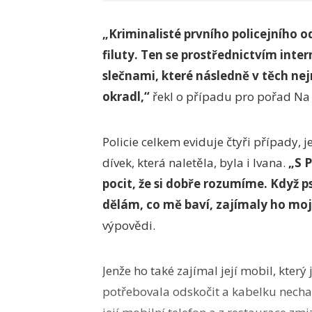
„Kriminalisté prvního policejního 
filuty. Ten se prostřednictvím in
slečnami, které následně v těch ne
okradl,“
řekl o případu pro pořad Na 
Policie celkem eviduje čtyři případy, 
dívek, která naletěla, byla i Ivana.
„S P
pocit, že si dobře rozumíme. Když ps
dělám, co mě baví, zajímaly ho mo
výpovědi.
Jenže ho také zajímal její mobil, který 
potřebovala odskočit a kabelku nechala 