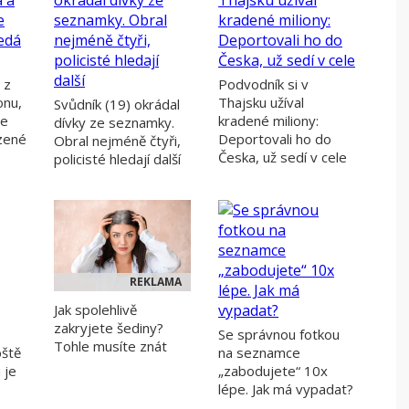
 z
Podvodník si v
onu,
Thajsku užíval
Svůdník (19) okrádal
ie
kradené miliony:
dívky ze seznamky.
ozené
Deportovali ho do
Obral nejméně čtyři,
Česka, už sedí v cele
policisté hledají další
REKLAMA
Jak spolehlivě
zakryjete šediny?
Se správnou fotkou
Tohle musíte znát
oště
na seznamce
 je
„zabodujete“ 10x
lépe. Jak má vypadat?