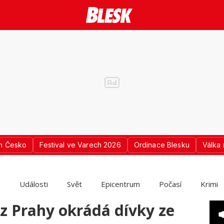
n Česko
Festival ve Varech 2026
Ordinace Blesku
Válka 
a
Události
Svět
Epicentrum
Počasí
Krimi
z Prahy okrádá dívky ze