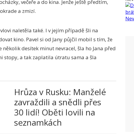
cházky, večeře a do kina. Jenže ještě předtím,
 okrade a zmizí.
vlovi naletěla také. I v jejím případě šli na
vat kino. Pavel si od Jany půjčil mobil s tím, že
le několik desítek minut nevracel, šla ho Jana před
i stopy, a tak zaplatila útratu sama a šla
Hrůza v Rusku: Manželé
zavraždili a snědli přes
30 lidí! Oběti lovili na
seznamkách