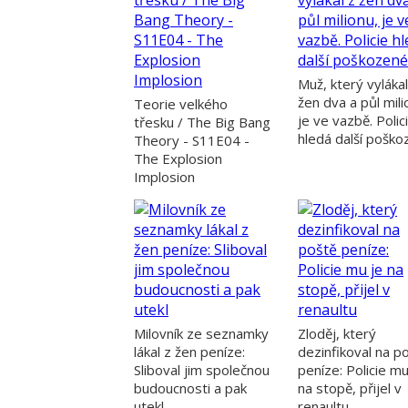
Muž, který vylákal
žen dva a půl mili
Teorie velkého
je ve vazbě. Polic
třesku / The Big Bang
hledá další pošk
Theory - S11E04 -
The Explosion
Implosion
Milovník ze seznamky
Zloděj, který
lákal z žen peníze:
dezinfikoval na p
Sliboval jim společnou
peníze: Policie mu
budoucnosti a pak
na stopě, přijel v
utekl
renaultu