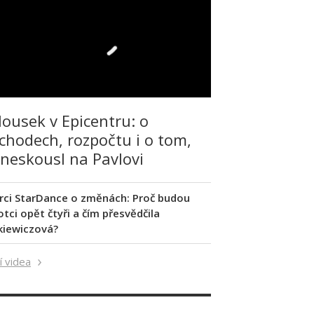
lousek v Epicentru: o
chodech, rozpočtu i o tom,
 neskousl na Pavlovi
rci StarDance o změnách: Proč budou
tci opět čtyři a čím přesvědčila
kiewiczová?
í videa