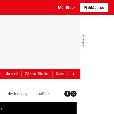
Můj Blesk
Přihlásit se
na Ukrajině
Zázrak Blesku
Krimi
Donald Trump
Sport
Blesk tlapky
Další