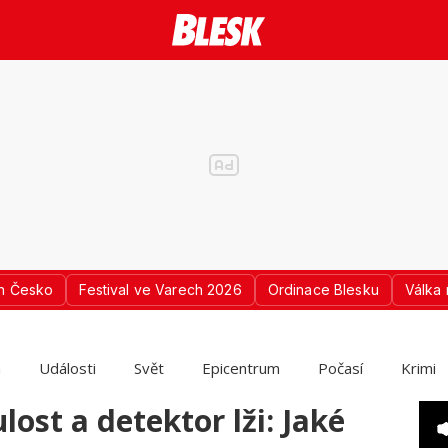
n Česko
Festival ve Varech 2026
Ordinace Blesku
Válka 
a
Události
Svět
Epicentrum
Počasí
Krimi
st a detektor lži: Jaké