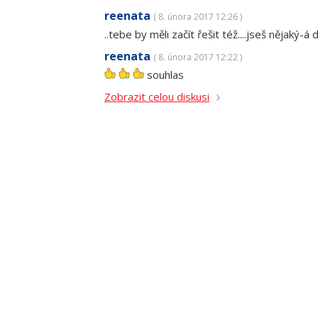
reenata
( 8. února 2017 12:26 )
..tebe by měli začít řešit též....jseš nějaký-á d
reenata
( 8. února 2017 12:22 )
souhlas
Zobrazit celou diskusi