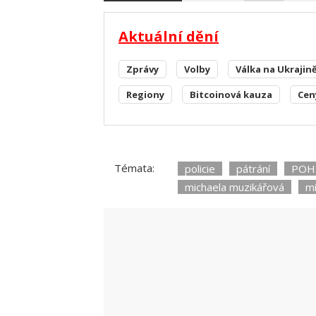
Aktuální dění
Zprávy
Volby
Válka na Ukrajin
Regiony
Bitcoinová kauza
Cen
Témata:
policie
pátrání
POH
michaela muzikářová
m