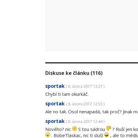
Diskuse ke článku (116)
sportak
( 8. února 2017 13:27 )
Chybí ti tam okurkáč.
sportak
( 8. února 2017 12:53 )
Ale no tak. Osol nenapadá, tak proč? Jinak m
sportak
( 8. února 2017 12:44 )
Nového? nic
S tou sádrou
? Ruší jen k
. BobeTlaskac, nic ti sluší
, ale to médiu