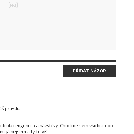
PŘIDAT NÁZOR
áš pravdu.
ontrola rengenu -) a návštěvy. Chodíme sem všichni, ooo
m já nejsem a ty to víš.