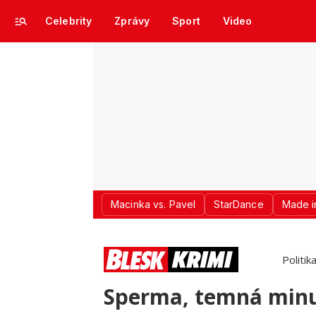
Celebrity
Zprávy
Sport
Video
Macinka vs. Pavel
StarDance
Made i
Politik
Sperma, temná minulo