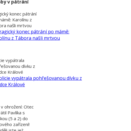
by v pátrání
ický konec pátrání
mámě: Karolínu z
ra našli mrtvou
cie vypátrala
řešovanou dívku z
dce Králové
 v ohrožení: Otec
átil Pavlíka s
kou (5 a 2) do
ového zařízení!
děli jste je?