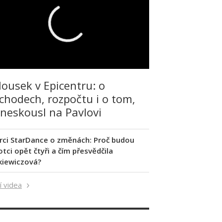
lousek v Epicentru: o
chodech, rozpočtu i o tom,
 neskousl na Pavlovi
rci StarDance o změnách: Proč budou
tci opět čtyři a čím přesvědčila
kiewiczová?
í videa