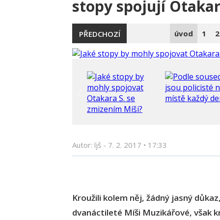
stopy spojují Otaka
úvod
1
2
PŘEDCHOZÍ
Autor: ljš -
7. 2. 2017
•
17:33
Kroužili kolem něj, žádný jasný důkaz
dvanáctileté Míši Muzikářové, však kr