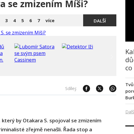
ra se zmizením Míši?
3
4
5
6
7
více
DALŠÍ
Ka
dů
co
Tvů
Sdílej:
poro
Bur
Dalš
, který by Otakara S. spojoval se zmizením
iminalisté zřejmě nenašli. Řada stop a