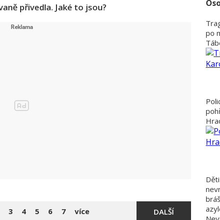
Oso
vaně přivedla. Jaké to jsou?
Trag
po 
Tábo
Poli
poh
Hra
Děti
nevr
bráš
azyl
3
4
5
6
7
více
DALŠÍ
Nevi