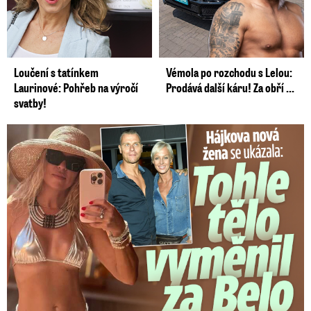
Loučení s tatínkem
Vémola po rozchodu s Lelou:
Laurinové: Pohřeb na výročí
Prodává další káru! Za obří ...
svatby!
Tohle tělo nahradilo Belo: Nová partnerka se ukázala...