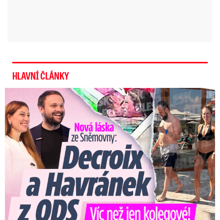
HLAVNÍ ČLÁNKY
Nová láska ve Sněmovně: Decroix s mladým kolegou z ODS