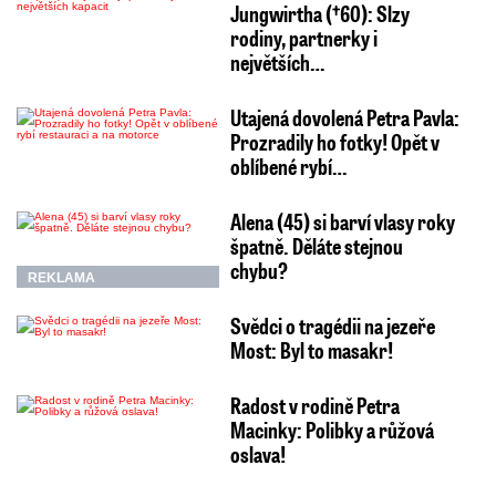
Jungwirtha (†60): Slzy
rodiny, partnerky i
největších…
Utajená dovolená Petra Pavla:
Prozradily ho fotky! Opět v
oblíbené rybí…
Alena (45) si barví vlasy roky
špatně. Děláte stejnou
chybu?
REKLAMA
Svědci o tragédii na jezeře
Most: Byl to masakr!
Radost v rodině Petra
Macinky: Polibky a růžová
oslava!