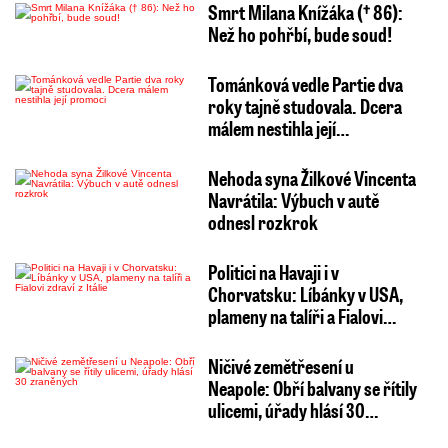
Smrt Milana Knížáka († 86):
Než ho pohřbí, bude soud!
Tománková vedle Partie dva
roky tajně studovala. Dcera
málem nestihla její…
Nehoda syna Žilkové Vincenta
Navrátila: Výbuch v autě
odnesl rozkrok
Politici na Havaji i v
Chorvatsku: Líbánky v USA,
plameny na talíři a Fialovi…
Ničivé zemětřesení u
Neapole: Obří balvany se řítily
ulicemi, úřady hlásí 30…