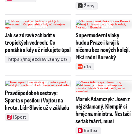
Ženy
Jak se zdravě zchladit v
Supermoderní vlaky
tropických vedrech: Co
budou Praze i kraji k
pomáhá a kdy už riskujete úpal
ničemu bez nových kolejí,
říká radní Borecký
https://mojezdravi.zeny.cz/
e15
Pravděpodobné sestavy:
Marek Adamczyk: Jsem z
Sparta s posilou i Vojtou na
něj zklamaný. Klempíř si
hrotu. Lídr Slavie už v základu
hraje na ministra. Nestačí
iSport
se tak tvářit, musí
zamakat
Reflex