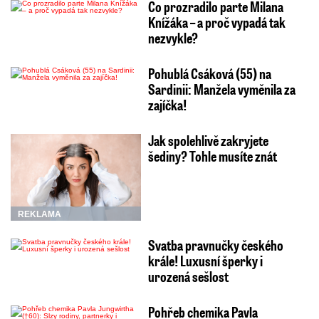
Co prozradilo parte Milana
Knížáka – a proč vypadá tak
nezvykle?
Pohublá Csáková (55) na
Sardinii: Manžela vyměnila za
zajíčka!
Jak spolehlivě zakryjete
šediny? Tohle musíte znát
REKLAMA
Svatba pravnučky českého
krále! Luxusní šperky i
urozená sešlost
Pohřeb chemika Pavla