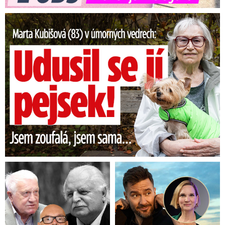
Marta Kubišová (83) v úmorných vedrech: Udusil se jí pejsek!