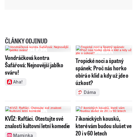
ČLÁNKY ODJINUD
Vondráčková kontra
Tropické noci a špatný
Šafářová: Nejnovější jablko
spánek: Proč nás horko
sváru!
obírá o klid a kdy už jde o
úzkost?
Aha!
Dáma
KVÍZ: Rafťáci. Otestujte své
7 ikonických kousků,
znalosti kultovní letní komedie
které vám budou slušet ve
20 i v 60 letech
Maminka