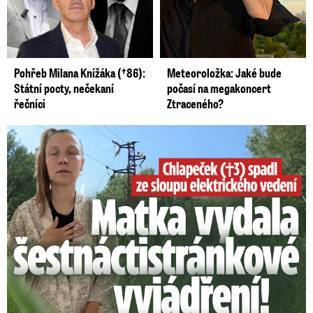
Pohřeb Milana Knížáka (†86):
Meteoroložka: Jaké bude
Státní pocty, nečekaní
počasí na megakoncert
řečníci
Ztraceného?
Smrtelný pád chlapce: Matka vydala vyjádření na 16 stran