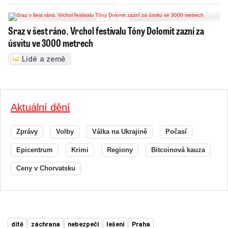
Sraz v šest ráno. Vrchol festivalu Tóny Dolomit zazní za
úsvitu ve 3000 metrech
Lidé a země
Aktuální dění
Zprávy
Volby
Válka na Ukrajině
Počasí
Epicentrum
Krimi
Regiony
Bitcoinová kauza
Ceny v Chorvatsku
dítě
záchrana
nebezpečí
lešení
Praha