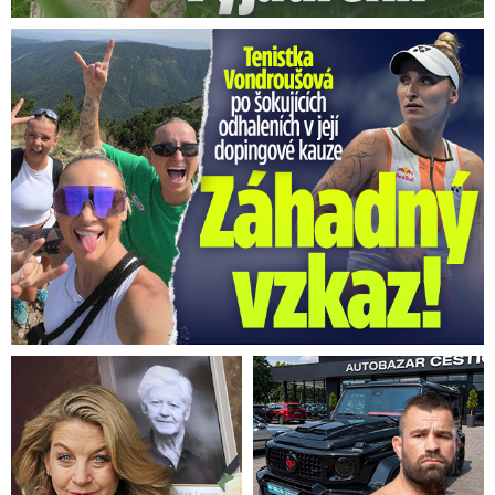
Vondroušová po šokujících odhaleních v kauze: Záhadný vzkaz!