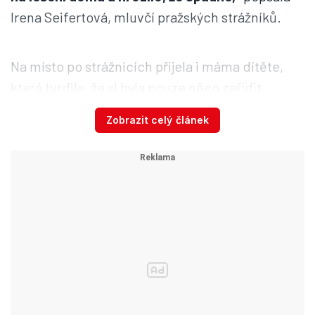
Irena Seifertová, mluvčí pražských strážníků.
Na místo po strážnících přijela i máma dítěte,
která tvrdila, že si byla pouze něco zařídit.
Případ teď řeší sociálka.
Zobrazit celý článek
Chlapečka sundavali z lezecké
stěny, druhý se vážně zranil po
pádu z hrazdy na ...