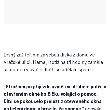
Drsný zážitek má za sebou dívka z domu ve
Vrážské ulici. Máma ji totiž na tři hodiny zamkla
samotnou v bytě a dítěti se udělalo špatně.
„Strážníci po příjezdu uviděli ve druhém patře v
otevřeném okně holčičku volající o pomoc.
Dítě se pokoušelo přelézt z otevřeného okna
na lešení domu a hrozilo, že spadne,“
popsala