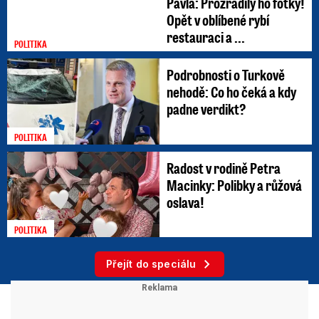
Pavla: Prozradily ho fotky!
Opět v oblíbené rybí
restauraci a ...
POLITIKA
Podrobnosti o Turkově
nehodě: Co ho čeká a kdy
padne verdikt?
POLITIKA
Radost v rodině Petra
Macinky: Polibky a růžová
oslava!
POLITIKA
Přejít do speciálu