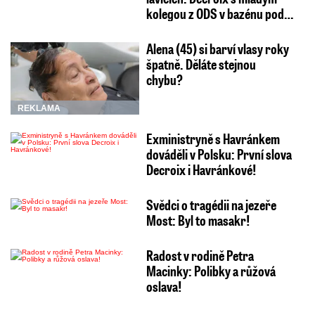
kolegou z ODS v bazénu pod…
Alena (45) si barví vlasy roky
špatně. Děláte stejnou
chybu?
REKLAMA
Exministryně s Havránkem
dováděli v Polsku: První slova
Decroix i Havránkové!
Svědci o tragédii na jezeře
Most: Byl to masakr!
Radost v rodině Petra
Macinky: Polibky a růžová
oslava!