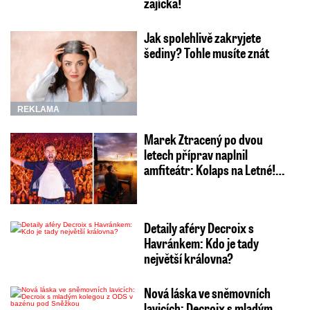
zajíčka!
Jak spolehlivě zakryjete
šediny? Tohle musíte znát
REKLAMA
Marek Ztracený po dvou
letech příprav naplnil
amfiteátr: Kolaps na Letné!…
Detaily aféry Decroix s
Havránkem: Kdo je tady
největší královna?
Nová láska ve sněmovních
lavicích: Decroix s mladým