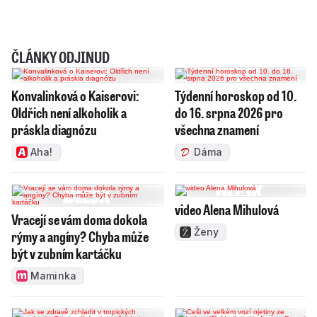
ČLÁNKY ODJINUD
Konvalinková o Kaiserovi:
Týdenní horoskop od 10.
Oldřich není alkoholik a
do 16. srpna 2026 pro
práskla diagnózu
všechna znamení
Aha!
Dáma
video Alena Mihulová
Vracejí se vám doma dokola
Ženy
rýmy a angíny? Chyba může
být v zubním kartáčku
Maminka