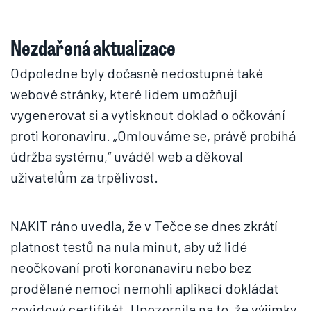
Nezdařená aktualizace
Odpoledne byly dočasně nedostupné také
webové stránky, které lidem umožňují
vygenerovat si a vytisknout doklad o očkování
proti koronaviru. „Omlouváme se, právě probíhá
údržba systému,“ uváděl web a děkoval
uživatelům za trpělivost.
NAKIT ráno uvedla, že v Tečce se dnes zkrátí
platnost testů na nula minut, aby už lidé
neočkovaní proti koronanaviru nebo bez
prodělané nemoci nemohli aplikací dokládat
covidový certifikát. Upozornila na to, že výjimky