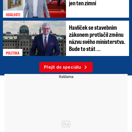
jen ten zimní
UDÁLOSTI
Havlíček se stavebním
zákonem protlačil změnu
názvu svého ministerstva.
Bude to stát ...
POLITIKA
Přejít do speciálu