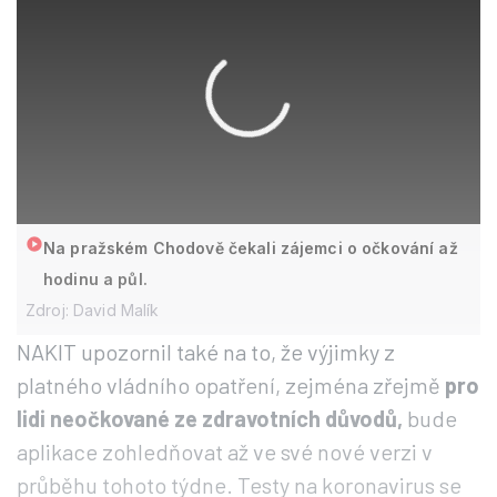
Na pražském Chodově čekali zájemci o očkování až
hodinu a půl.
Zdroj: David Malík
NAKIT upozornil také na to, že výjimky z
platného vládního opatření, zejména zřejmě
pro
lidi neočkované ze zdravotních důvodů,
bude
aplikace zohledňovat až ve své nové verzi v
průběhu tohoto týdne. Testy na koronavirus se