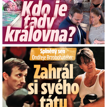
2021
Aplikaci Tečka kolem 600 000 lidí používá
denně
, uvedla NAKIT počátkem listopadu.
Aplikace byla spuštěna na konci června.
Aplikace čTečka měla počátkem měsíce 938
000 stažení.
Splněný sen Ondřeje Brzobohatého: Zahrál si svého tátu
Problém i s testy?
Jiné technické či organizační problémy s
aktualizací opatření zaznamenal systém pro
objednávání na testy
. Pro rozočkované mají
pojišťovny ode dneška hradit pět PCR testů
místo dosavadních dvou – ráno však na