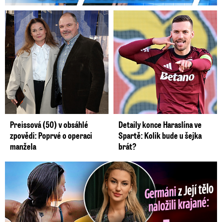
Preissová (50) v obsáhlé
Detaily konce Haraslína ve
zpovědi: Poprvé o operaci
Spartě: Kolik bude u šejka
manžela
brát?
Germáni z Jejího těla: Odstěhuj se, vzkázali jí krajané