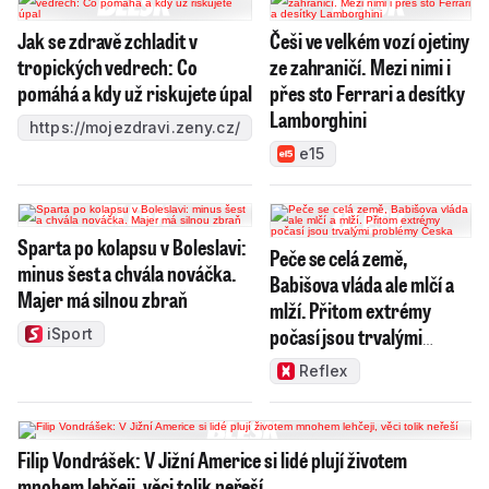
Jak se zdravě zchladit v
Češi ve velkém vozí ojetiny
tropických vedrech: Co
ze zahraničí. Mezi nimi i
pomáhá a kdy už riskujete úpal
přes sto Ferrari a desítky
Lamborghini
https://mojezdravi.zeny.cz/
e15
Sparta po kolapsu v Boleslavi:
Peče se celá země,
minus šest a chvála nováčka.
Babišova vláda ale mlčí a
Majer má silnou zbraň
mlží. Přitom extrémy
počasí jsou trvalými
iSport
problémy Česka
Reflex
Filip Vondrášek: V Jižní Americe si lidé plují životem
mnohem lehčeji, věci tolik neřeší