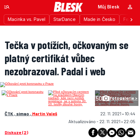
Můj Blesk
Macinka vs. Pavel
StarDance
Made in Česko
Festiva
Tečka v potížích, očkovaným se
platný certifikát vůbec
nezobrazoval. Padal i web
50
Fotogalerie >
ČTK , simao ,
Martin Valeš
22. 11. 2021 • 10:44
Aktualizováno - 22. 11. 2021 • 22:05
Diskuze (2)