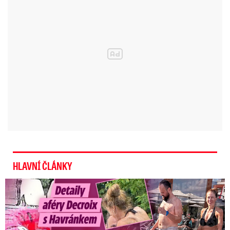
Kontraindikace k očkování proti covidu-19 musí
do Informačního systému infekčních nemocí
(ISIN), kde se evidují i data o testech či očkování,
zanést lékař.
Tečka za Tečkou ... Chápu, že je nutná
aktualizace, která zabere určitý čas,
ale už je odpoledne a stále to nejde. 🤷
Už se to někomu podařilo
HLAVNÍ ČLÁNKY
aktualizovat?!
Detaily aféry Decroix s Havránkem: Kdo je tady královna?
— Tomáš Zdechovský
(@TomasZdechovsky)
22. listopadu