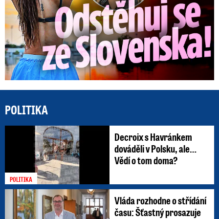
POLITIKA
Decroix s Havránkem
dováděli v Polsku, ale…
Vědí o tom doma?
POLITIKA
Vláda rozhodne o střídání
času: Šťastný prosazuje