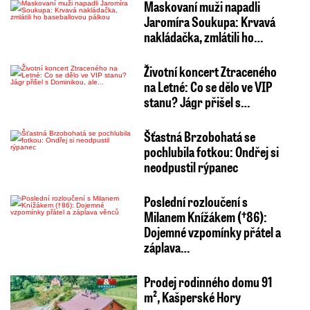
Maskovaní muži napadli
Jaromíra Soukupa: Krvavá
nakládačka, zmlátili ho…
Životní koncert Ztraceného
na Letné: Co se dělo ve VIP
stanu? Jágr přišel s…
Šťastná Brzobohatá se
pochlubila fotkou: Ondřej si
neodpustil rýpanec
Poslední rozloučení s
Milanem Knížákem (†86):
Dojemné vzpomínky přátel a
záplava…
Prodej rodinného domu 91
m², Kašperské Hory