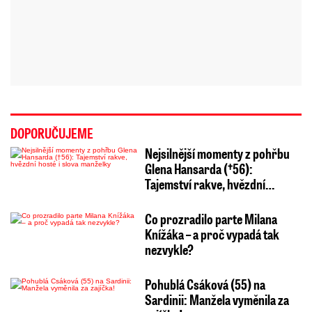
DOPORUČUJEME
Nejsilnější momenty z pohřbu
Glena Hansarda (†56):
Tajemství rakve, hvězdní…
Co prozradilo parte Milana
Knížáka – a proč vypadá tak
nezvykle?
Pohublá Csáková (55) na
Sardinii: Manžela vyměnila za