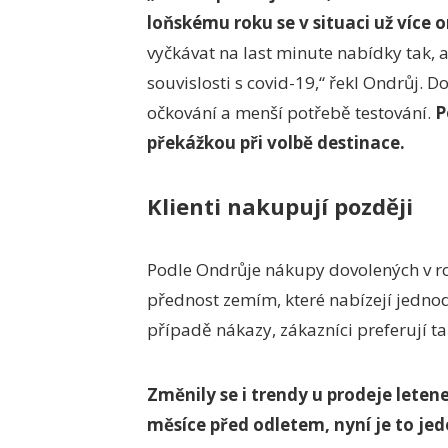
loňskému roku se v situaci už více o
vyčkávat na last minute nabídky tak, a
souvislosti s covid-19,“ řekl Ondrůj. Do
očkování a menší potřebě testování.
P
překážkou při volbě destinace.
Klienti nakupují později
Podle Ondrůje nákupy dovolených v roc
přednost zemím, které nabízejí jedno
případě nákazy, zákazníci preferují t
Změnily se i trendy u prodeje letene
měsíce před odletem, nyní je to jed