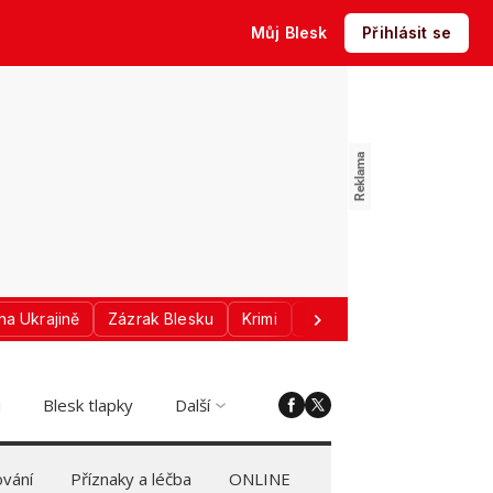
Můj Blesk
Přihlásit se
na Ukrajině
Zázrak Blesku
Krimi
Donald Trump
Sport
i
Blesk tlapky
Další
vání
Příznaky a léčba
ONLINE