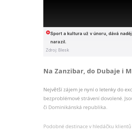
Sport a kultura už v únoru, dává nadě
narazil.
Zdroj: Blesk
Na Zanzibar, do Dubaje i 
Největší zájem je nyní o letenky do ex
bezproblémové strávení dovolené. Jso
či Dominikánská republika.
Podobné destinace v hledáčku klientů