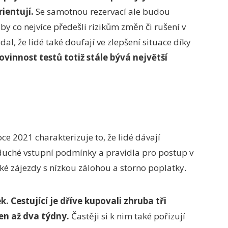
rientují.
Se samotnou rezervací ale budou
by co nejvíce předešli rizikům změn či rušení v
dal, že lidé také doufají ve zlepšení situace díky
ovinnost testů totiž stále bývá největší
e 2021 charakterizuje to, že lidé dávají
duché vstupní podmínky a pravidla pro postup v
aké zájezdy s nízkou zálohou a storno poplatky.
k. Cestující je dříve kupovali zhruba tři
en až dva týdny.
Častěji si k nim také pořizují