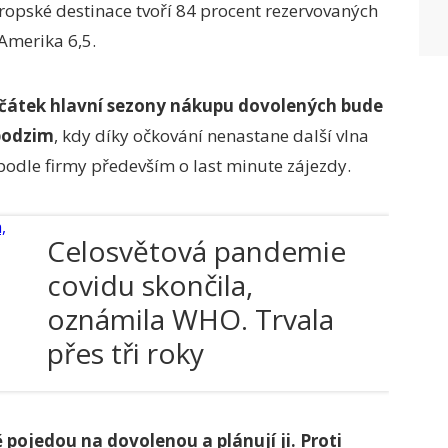
vropské destinace tvoří 84 procent rezervovaných
 Amerika 6,5.
čátek hlavní sezony nákupu dovolených bude
 podzim
, kdy díky očkování nenastane další vlna
dle firmy především o last minute zájezdy.
Celosvětová pandemie
covidu skončila,
oznámila WHO. Trvala
přes tři roky
étě pojedou na dovolenou a plánují ji. Proti