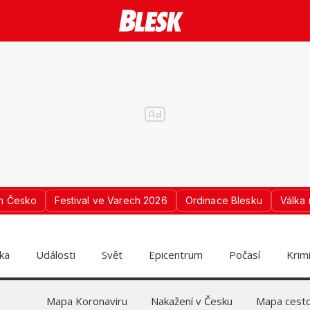
n Česko
Festival ve Varech 2026
Ordinace Blesku
Válka 
ika
Události
Svět
Epicentrum
Počasí
Krim
Mapa Koronaviru
Nakažení v Česku
Mapa cesto