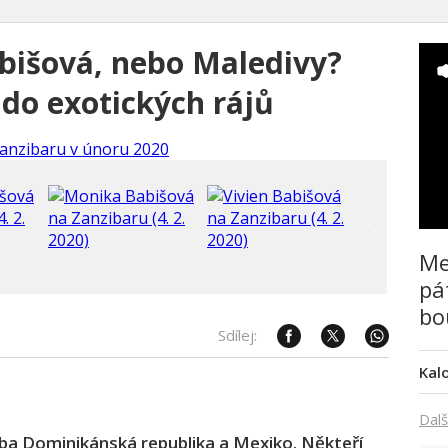
bišová, nebo Maledivy?
 do exotických rájů
Me
pá
bo
Sdílej:
Kal
Dalš
eba Dominikánská republika a Mexiko. Někteří