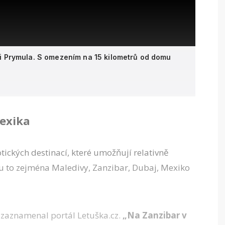
ji Prymula. S omezením na 15 kilometrů od domu
Mexika
otických destinací, které umožňují relativně
u to zejména Maledivy, Zanzibar, Dubaj, Mexiko
 zaznamenal portál Letuška.cz.
„Na Zanzibar v