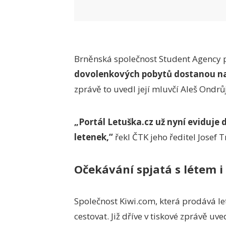
Brněnská společnost Student Agency 
dovolenkových pobytů dostanou na 
zprávě to uvedl její mluvčí Aleš Ondrůj
„Portál Letuška.cz už nyní eviduje 
letenek,“
řekl ČTK jeho ředitel Josef T
Očekávání spjatá s létem 
Společnost Kiwi.com, která prodává le
cestovat. Již dříve v tiskové zprávě u