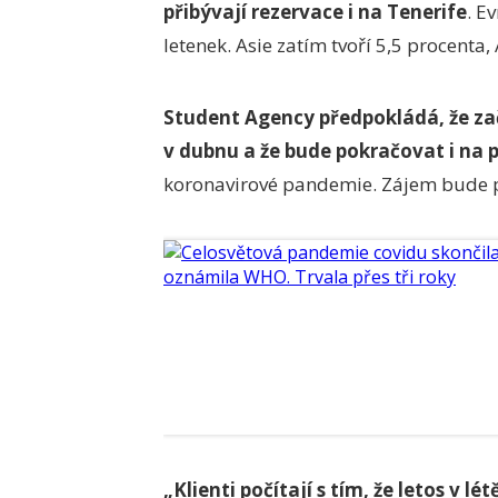
přibývají rezervace i na Tenerife
. E
letenek. Asie zatím tvoří 5,5 procenta,
Student Agency předpokládá, že za
v dubnu a že bude pokračovat i na
koronavirové pandemie. Zájem bude po
„Klienti počítají s tím, že letos v l