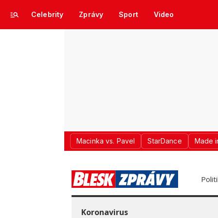
Celebrity
Zprávy
Sport
Video
Macinka vs. Pavel
StarDance
Made i
Polit
Koronavirus