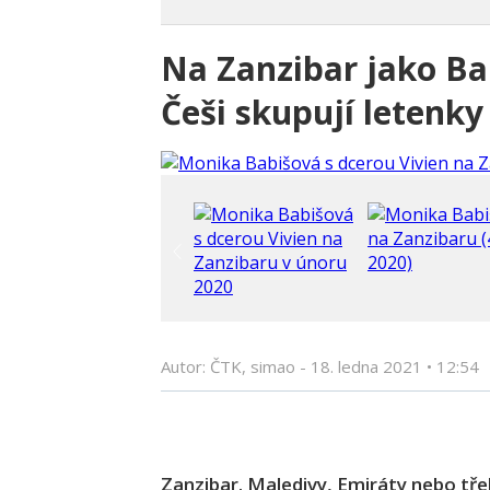
Na Zanzibar jako Ba
Češi skupují letenky
Autor: ČTK, simao -
18. ledna 2021
•
12:54
Zanzibar. Maledivy, Emiráty nebo tř