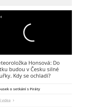
teoroložka Honsová: Do
tku budou v Česku silné
uřky. Kdy se ochladí?
ousek o setkání s Piráty
í videa