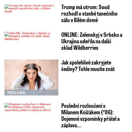
Trump má utrum: Soud
rozhodl o stavbě tanečního
sálu v Bílém domě
ONLINE: Zelenskyj v Srbsku a
Ukrajina udeřila na další
sklad Wildberries
Jak spolehlivě zakryjete
šediny? Tohle musíte znát
REKLAMA
Poslední rozloučení s
Milanem Knížákem (†86):
Dojemné vzpomínky přátel a
záplava…