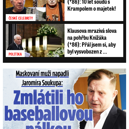
(†86): 10 let soudů s
Krampolem o majetek!
ČESKÉ CELEBRITY
Klausova mrazivá slova
na pohřbu Knížáka
(†86): Přál jsem si, aby
byl vysvobozen z ...
POLITIKA
Maskovaní muži napadli Jaromíra Soukupa: Krvavá nakládačka