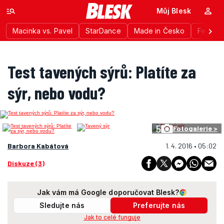
Můj Blesk
Macinka vs. Pavel
StarDance
Made in Česko
Festiva
Test tavených sýrů: Platíte za
sýr, nebo vodu?
5
Fotogalerie >
Barbora Kabátová
1. 4. 2016 • 05:02
Diskuze (3)
Jak vám má Google doporučovat Blesk?
Sledujte nás
Preferujte nás
Jak to celé funguje