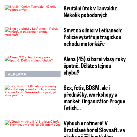
Brutální útok v Tanvaldu:
Několik pobodaných
Smrt na silnici v Letňanech:
Policie vyšetřuje tragickou
nehodu motorkáře
Alena (45) si barví vlasy roky
špatně. Děláte stejnou
chybu?
REKLAMA
Sex, fetiš, BDSM, ale i
přednášky, workshopy a
market. Organizátor Prague
Fetish…
Výbuch v rafinerii! V
Bratislavě hořel Slovnaft, v v
okolí se šířil hustý dým