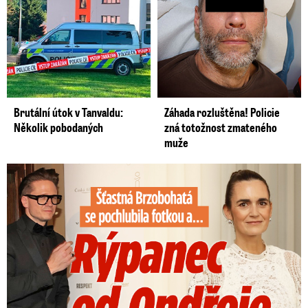
Brutální útok v Tanvaldu:
Záhada rozluštěna! Policie
Několik pobodaných
zná totožnost zmateného
muže
Šťastná Brzobohatá se pochlubila fotkou: Rýpanec od Ondřeje