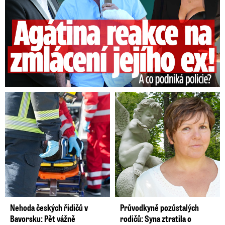
Nehoda českých řidičů v
Průvodkyně pozůstalých
Bavorsku: Pět vážně
rodičů: Syna ztratila o