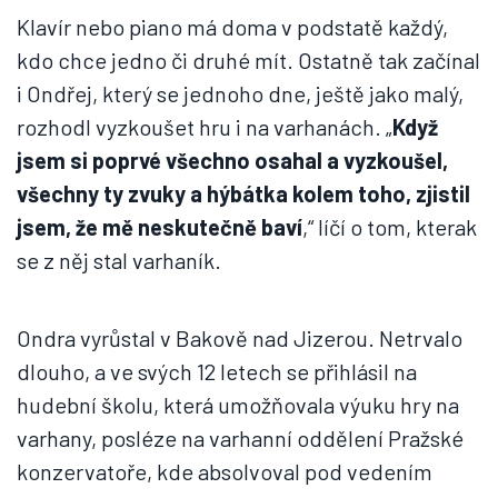
Klavír nebo piano má doma v podstatě každý,
kdo chce jedno či druhé mít. Ostatně tak začínal
i Ondřej, který se jednoho dne, ještě jako malý,
rozhodl vyzkoušet hru i na varhanách. „
Když
jsem si poprvé všechno osahal a vyzkoušel,
všechny ty zvuky a hýbátka kolem toho, zjistil
jsem, že mě neskutečně baví
,“ líčí o tom, kterak
se z něj stal varhaník.
Ondra vyrůstal v Bakově nad Jizerou. Netrvalo
dlouho, a ve svých 12 letech se přihlásil na
hudební školu, která umožňovala výuku hry na
varhany, posléze na varhanní oddělení Pražské
konzervatoře, kde absolvoval pod vedením