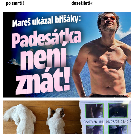
po smrti!
desetiletí«
Mareš v dokonalé formě ukázal břišáky: Padesátka není znát
Za hlídání psů zaplatili 20 tisíc, doma našli cizí ženy!