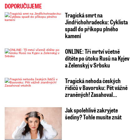
DOPORUČUJEME
Tragická smrt na
Jindřichohradecku: Cyklista
spadl do příkopu plného
kamení
ONLINE: Tři mrtví včetně
dítěte po útoku Rusů na Kyjev
a Zelenskyj v Srbsku
Tragická nehoda českých
řidičů v Bavorsku: Pět vážně
zraněných! Zasahoval…
Jak spolehlivě zakryjete
šediny? Tohle musíte znát