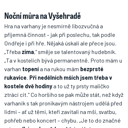
Noční můra na Vyšehradě
Hra na varhany je nesmírně libozvučná a
příjemná činnost – jak při poslechu, tak podle
Ondřeje i při hře. Nějaká úskalí ale přece jsou.
„Třeba
zima
,“ směje se talentovaný hudebník.
„Ta v kostelích bývá permanentně. Proto mám u
varhan
topení
a na rukou mám
bezprsté
rukavice
.
Při nedělních mších jsem třeba v
kostele dvě hodiny
a to už ty prsty maličko
ztrácí cit.“ Co horšího se pak může stát, než když
varhaník s tak pronikavým nástrojem udělá před
lidmi – ať už těmi, kteří zavítali na mši, svatbu,
pohřeb nebo koncert – chybu. „Je to do značné