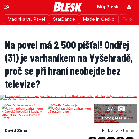
Můj Blesk
Macinka vs. Pavel
StarDance
Made in Česko
Festiva
Na povel má 2 500 píšťal! Ondřej
(31) je varhaníkem na Vyšehradě,
proč se při hraní neobejde bez
televize?
37
Fotogalerie >
David Zima
14. 1. 2021 • 05:35