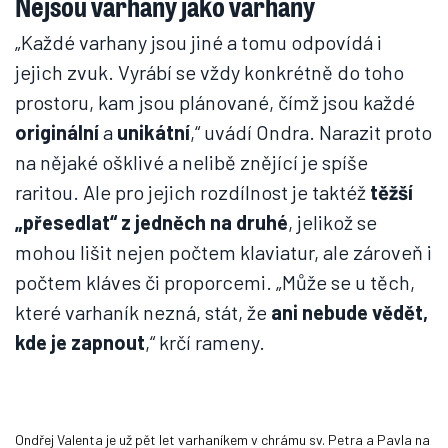
Nejsou varhany jako varhany
„Každé varhany jsou jiné a tomu odpovídá i
jejich zvuk. Vyrábí se vždy konkrétně do toho
prostoru, kam jsou plánované, čímž jsou každé
originální
a
unikátní
,“ uvádí Ondra. Narazit proto
na nějaké ošklivé a nelibě znějící je spíše
raritou. Ale pro jejich rozdílnost je taktéž
těžší
„přesedlat“ z jedněch na druhé
, jelikož se
mohou lišit nejen počtem klaviatur, ale zároveň i
počtem kláves či proporcemi. „Může se u těch,
které varhaník nezná, stát, že
ani nebude vědět,
kde je zapnout
,“ krčí rameny.
Ondřej Valenta je už pět let varhaníkem v chrámu sv. Petra a Pavla na