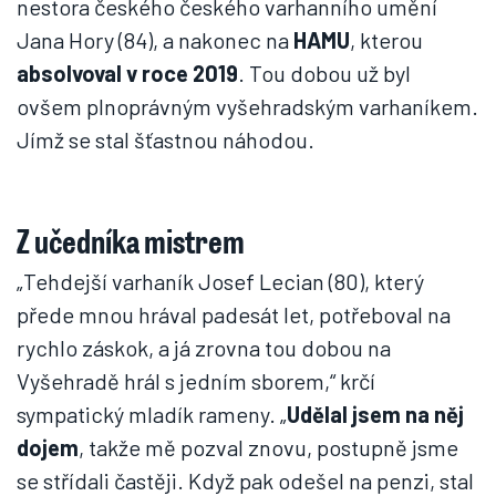
nestora českého českého varhanního umění
Jana Hory (84), a nakonec na
HAMU
, kterou
absolvoval v roce 2019
. Tou dobou už byl
ovšem plnoprávným vyšehradským varhaníkem.
Jímž se stal šťastnou náhodou.
Z učedníka mistrem
„Tehdejší varhaník Josef Lecian (80), který
přede mnou hrával padesát let, potřeboval na
rychlo záskok, a já zrovna tou dobou na
Vyšehradě hrál s jedním sborem,“ krčí
sympatický mladík rameny. „
Udělal jsem na něj
dojem
, takže mě pozval znovu, postupně jsme
se střídali častěji. Když pak odešel na penzi, stal