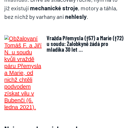
již existují
mechanické stroje
, motory a táhla,
bez nichž by varhany ani
nehlesly
.
Vražda Přemysla (†57) a Marie (†72)
u soudu: Žalobkyně žádá pro
mladíka 30 let …