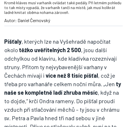
Kromě kláves musí varhaník ovládat také pedály. Při letmém pohledu
to tak místy vypadá, že varhaník tančí na místě, jak musí kolikrát
ladně kmitat oběma nohama zároveň.
Autor: Daniel Černovský
Píšťaly
, kterých lze na Vyšehradě napočítat
okolo
těžko uvěřitelných 2 500
, jsou další
odchylkou od klavíru, kde kladívka rozeznívají
struny. Přitom ty nejvybavenější varhany v
Čechách mívají i
více než 8 tisíc píšťal
, což je
třeba pro varhanáře celkem noční můra. „Jen
ty
naše se kompletně ladí zhruba měsíc
, když na
to dojde,“ krčí Ondra rameny. Do píšťal proudí
vzduch při stlačování měchů – ty jsou v chrámu
sv. Petra a Pavla hned tři nad sebou v jiné
místnosti. Dříve se stlačovaly ručně, nyní na to