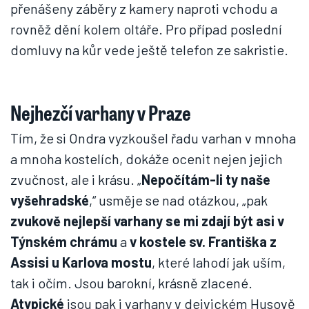
přenášeny záběry z kamery naproti vchodu a
rovněž dění kolem oltáře. Pro případ poslední
domluvy na kůr vede ještě telefon ze sakristie.
Nejhezčí varhany v Praze
Tím, že si Ondra vyzkoušel řadu varhan v mnoha
a mnoha kostelích, dokáže ocenit nejen jejich
zvučnost, ale i krásu. „
Nepočítám-li ty naše
vyšehradské
,“ usměje se nad otázkou, „pak
zvukově nejlepší varhany se mi zdají být asi v
Týnském chrámu
a
v kostele sv. Františka z
Assisi u Karlova mostu
, které lahodí jak uším,
tak i očím. Jsou barokní, krásně zlacené.
Atypické
jsou pak i varhany v dejvickém Husově