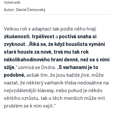
Vyšehradě.
Autor: Daniel Černovský
Velkou roli v adaptaci tak podle něho hrají
zkušenosti
,
trpělivost
a
poctivá snaha si
zvyknout
. „
Říká se, že když houslista vymění
staré housle za nové, trvá mu tak rok
několikahodinového hraní denně, než se s nimi
sžije
,“ usmívá se Ondra. „
S varhanami je to
podobné,
avšak tím, že jsou každé jiné, může
nastat, že některý varhaník třeba nedosáhne na
nejvzdálenější klávesy, nebo pokud je někdo
většího vzrůstu, tak u těch menších může mít
problém se k nim vejít.“