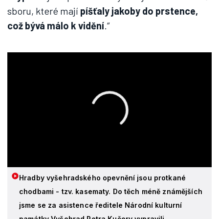
sboru, které mají
píšťaly jakoby do prstence,
což bývá málo k vidění
.“
Hradby vyšehradského opevnění jsou protkané
chodbami - tzv. kasematy. Do těch méně známějších
jsme se za asistence ředitele Národní kulturní
památky Vyšehrad Petra Kučery vypravili.