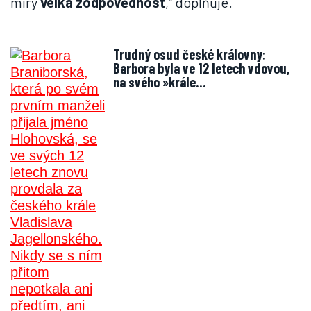
míry
velká zodpovědnost
,“ doplňuje.
Trudný osud české královny:
Barbora byla ve 12 letech vdovou,
na svého »krále…