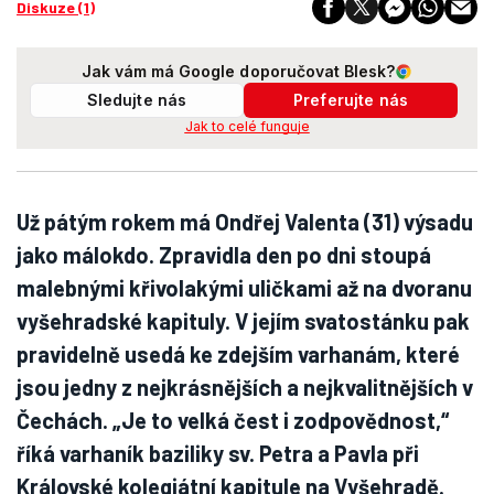
Diskuze (1)
Jak vám má Google doporučovat Blesk?
Sledujte nás
Preferujte nás
Jak to celé funguje
Už pátým rokem má Ondřej Valenta (31) výsadu
jako málokdo. Zpravidla den po dni stoupá
malebnými křivolakými uličkami až na dvoranu
vyšehradské kapituly. V jejím svatostánku pak
pravidelně usedá ke zdejším varhanám, které
jsou jedny z nejkrásnějších a nejkvalitnějších v
Čechách. „Je to velká čest i zodpovědnost,“
říká varhaník baziliky sv. Petra a Pavla při
Královské kolegiátní kapitule na Vyšehradě.