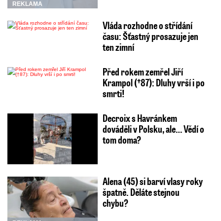
REKLAMA
Vláda rozhodne o střídání
času: Šťastný prosazuje jen
ten zimní
Před rokem zemřel Jiří
Krampol (†87): Dluhy vrší i po
smrti!
Decroix s Havránkem
dováděli v Polsku, ale… Vědí o
tom doma?
Alena (45) si barví vlasy roky
špatně. Děláte stejnou
chybu?