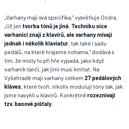
„Varhany mají svá specifika,“ vysvětluje Ondra.
„Už jen
tvorba tónů je jiná
.
Techniku sice
varhaníci znají z klavírů, ale varhany mívají
jednak i několik klaviatur
, tak také i sadu
pedálů, na které hrajeme nohama,“ dodává s
tím, že místy to při hře vypadá, jako když
varhaník tančí, jak jimi musí kmitat. Na
Vyšehradě mají varhany celkem
27 pedálových
kláves
, které tvoří, nikoliv modulují tóny tak, jak
jsme navyklí u klavírů. Konkrétně
rozeznívají
tzv. basové píšťaly
.