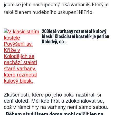
jsem se jeho nástupcem,“ říká varhaník, který je
také členem hudebního uskupení NiTrio.
200leté varhany rozmetal kulový
blesk! Klasicistní kostelík je perlou
Kolodějí, co…
Zkušeností, které po jeho boku nasbíral, si
cení doteď. Měl kde hrát a zdokonalovat se,
což v rámci hry na varhany není samo sebou.
„Během studií jsem doma mohl cvičit jen na