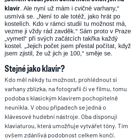
klavír
. Ale nyní už mám i cvičné varhany,“
usmívá se. „Není to ale totéž, jako hrát po
kostelích. Kdo v rámci studií tu možnost má,
vezme ji vždy rád zavděk.“ Sám proto v Praze
„vymetl“ při svých začátcích takřka každý
kostel. „Jejich počet jsem přestal počítat, když
jsem zjistil, že už jich je 100,“ směje se.
Stejné jako klavír?
Kdo měl někdy tu možnost, prohlédnout si
varhany zblízka, na fotografii či ve filmu, tomu
podoba s klasickým klavírem pochopitelně
neunikla. V obou případech se jedná o
klávesové hudební nástroje. Oba disponují
klaviaturou, která umožňuje vytvářet tóny. Tím
ovšem zdánlivá podobnost celkem končí.