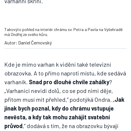
varhanní skříní.
Takovýto pohled na interiér chrámu sv. Petra a Pavla na Vyšehradě
má Ondřej ze svého kůru.
Autor: Daniel Černovský
Kde je mimo varhan k vidění také televizní
obrazovka. A to přímo naproti místu, kde sedává
varhaník.
Snad pro dlouhé chvíle zahálky
?
„Varhaníci nevidí dolů, co se pod nimi děje,
přitom musí mít přehled,“ podotýká Ondra. „
Jak
jinak bych poznal, kdy do chrámu vstupuje
nevěsta, a kdy tak mohu zahájit svatební
průvod
,“ dodává s tím, že na obrazovku bývají