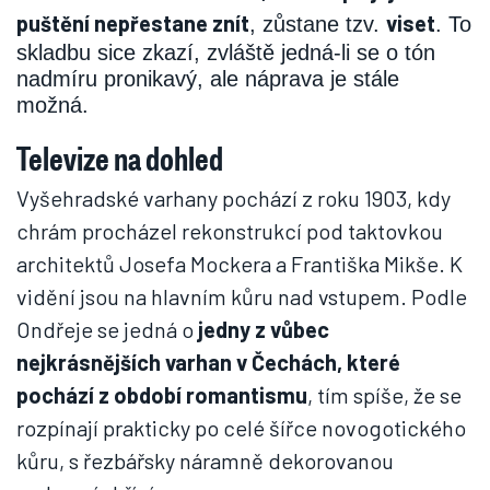
puštění nepřestane znít
viset
, zůstane tzv.
. To
skladbu sice zkazí, zvláště jedná-li se o tón
nadmíru pronikavý, ale náprava je stále
možná.
Televize na dohled
Vyšehradské varhany pochází z roku 1903, kdy
chrám procházel rekonstrukcí pod taktovkou
architektů Josefa Mockera a Františka Mikše. K
vidění jsou na hlavním kůru nad vstupem. Podle
Ondřeje se jedná o
jedny z vůbec
nejkrásnějších varhan v Čechách, které
pochází z období romantismu
, tím spíše, že se
rozpínají prakticky po celé šířce novogotického
kůru, s řezbářsky náramně dekorovanou