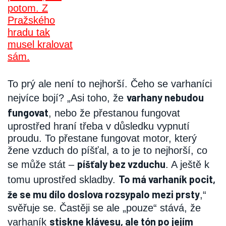
To prý ale není to nejhorší. Čeho se varhaníci
varhany nebudou
nejvíce bojí? „Asi toho, že
fungovat
, nebo že přestanou fungovat
uprostřed hraní třeba v důsledku vypnutí
proudu. To přestane fungovat motor, který
žene vzduch do píšťal, a to je to nejhorší, co
píšťaly bez vzduchu
se může stát –
. A ještě k
To má varhaník pocit,
tomu uprostřed skladby.
že se mu dílo doslova rozsypalo mezi prsty
,“
svěřuje se. Častěji se ale „pouze“ stává, že
stiskne klávesu, ale tón po jejím
varhaník