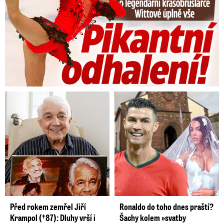
Před rokem zemřel Jiří
Ronaldo do toho dnes praští?
Krampol (†87): Dluhy vrší i
Šachy kolem »svatby