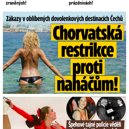
zraněných!
prázdninách!
Zákazy v dovolenkových rájích: Restrikce proti naháčům!
Tajná policie špehovala krasobruslařku Wittovou: Pikantní ...