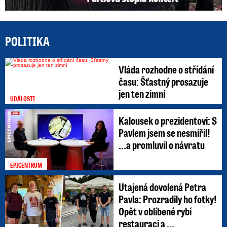
POLITIKA
Vláda rozhodne o střídání
času: Šťastný prosazuje
jen ten zimní
UDÁLOSTI
Kalousek o prezidentovi: S
Pavlem jsem se nesmířil!
...a promluvil o návratu
EPICENTRUM
Utajená dovolená Petra
Pavla: Prozradily ho fotky!
Opět v oblíbené rybí
restauraci a ...