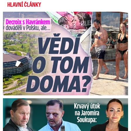
HLAVNÍ ČLÁNKY
Decroix s Havránkem dováděli v Polsku, ale… Vědí o tom doma?
Útok na Jaromíra Soukupa: Reakce Agáty na zmlácení jejího ex