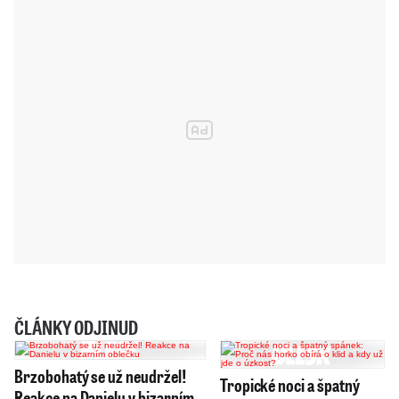
ČLÁNKY ODJINUD
Brzobohatý se už neudržel!
Tropické noci a špatný
Reakce na Danielu v bizarním