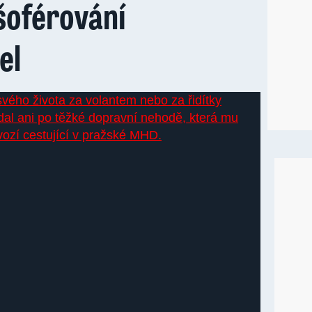
šoférování
el