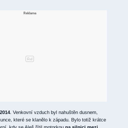
 2014
. Venkovní vzduch byl nahuštěn dusnem,
slunce, které se klanělo k západu. Bylo totiž krátce
ní, kdy se Aleš řítil motorkou
na silnici mezi