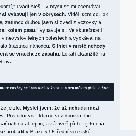
ědomí,“ uvádí Aleš. „V mysli se mi odehrával
ý si vybavuji jen v obrysech
. Viděl jsem se, jak
e, zatímco druhou jsem si zvedl z vozovky a
ázal kolem pasu
,“ vybavuje si. Ve skutečnosti
 v nevyslovitelných bolestech a vyčkával na
alo šťastnou náhodou.
Silnicí v místě nehody
terá se vracela ze zásahu
. Lékaři okamžitě na
třovat.
teré navždy změnilo Alešův život. Ten den málem přišel o život.
že je zle.
Myslel jsem, že už nebudu mezi
eš. Poslední věc, kterou si z daného dne
kař nahmatal tepnu, a zároveň píchl injekci na
se probudil v Praze v Ústřední vojenské