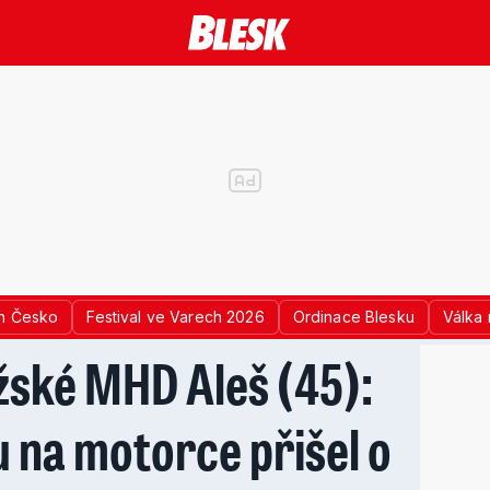
n Česko
Festival ve Varech 2026
Ordinace Blesku
Válka 
žské MHD Aleš (45):
 na motorce přišel o