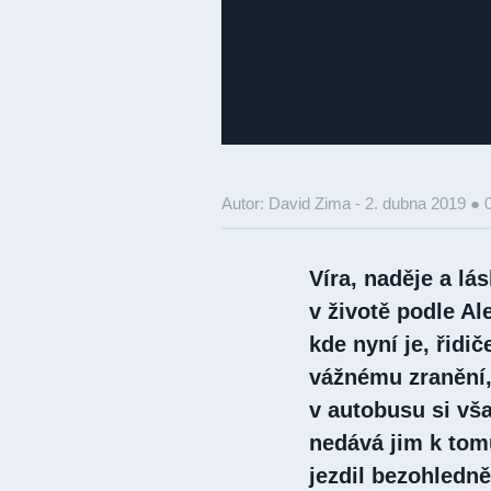
Autor: David Zima -
2. dubna 2019 ● 
Víra, naděje a lás
v životě podle Al
kde nyní je, řid
vážnému zranění, 
v autobusu si vš
nedává jim k tom
jezdil bezohledně