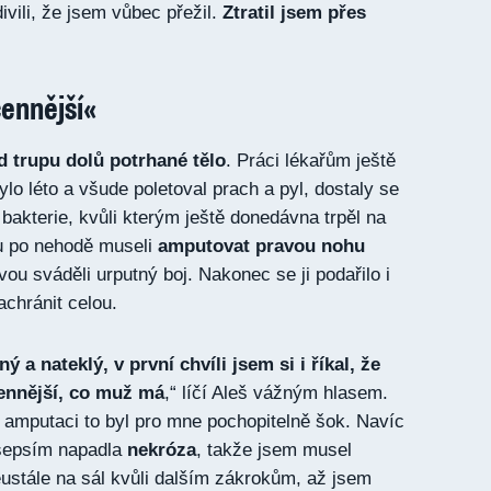
ivili, že jsem vůbec přežil.
Ztratil jsem přes
cennější«
d trupu dolů potrhané tělo
. Práci lékařům ještě
bylo léto a všude poletoval prach a pyl, dostaly se
bakterie, kvůli kterým ještě donedávna trpěl na
mu po nehodě museli
amputovat pravou nohu
vou sváděli urputný boj. Nakonec se ji podařilo i
achránit celou.
ý a nateklý, v první chvíli jsem si i říkal, že
cennější, co muž má
,“ líčí Aleš vážným hlasem.
o amputaci to byl pro mne pochopitelně šok. Navíc
 sepsím napadla
nekróza
, takže jsem musel
eustále na sál kvůli dalším zákrokům, až jsem