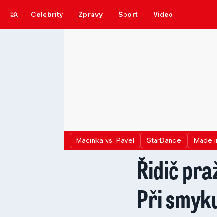
Celebrity
Zprávy
Sport
Video
Macinka vs. Pavel
StarDance
Made i
Řidič pra
Při smyku