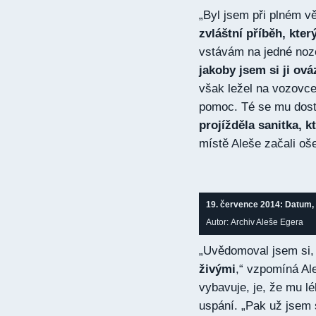
„Byl jsem při plném v
zvláštní příběh, kter
vstávám na jedné noz
jakoby jsem si ji ov
však ležel na vozovce
pomoc. Té se mu dost
projížděla sanitka, k
místě Aleše začali oše
19. července 2014: Datum, k
Autor: Archiv Aleše Egera
„Uvědomoval jsem si, 
živými
,“ vzpomíná Al
vybavuje, je, že mu lé
uspání. „Pak už jsem 