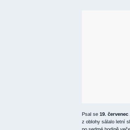
Psal se
19. červenec
z oblohy sálalo letní 
po sedmé hodině večer