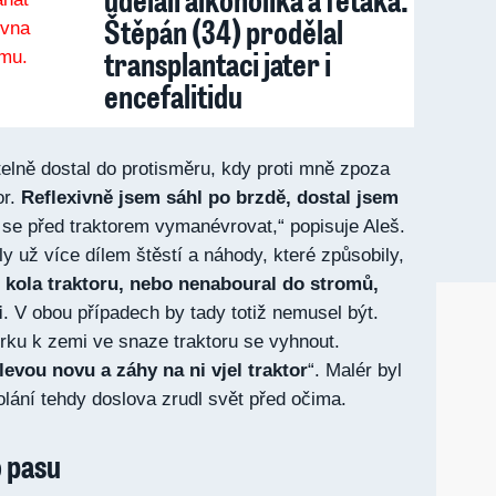
Štěpán (34) prodělal
transplantaci jater i
encefalitidu
elně dostal do protisměru, kdy proti mně zpoza
r.
Reflexivně jsem sáhl po brzdě, dostal jsem
 se před traktorem vymanévrovat,“ popisuje Aleš.
ly už více dílem štěstí a náhody, které způsobily,
 kola traktoru, nebo nenaboural do stromů,
i
. V obou případech by tady totiž nemusel být.
rku k zemi ve snaze traktoru se vyhnout.
levou novu a záhy na ni vjel traktor
“. Malér byl
olání tehdy doslova zrudl svět před očima.
 pasu