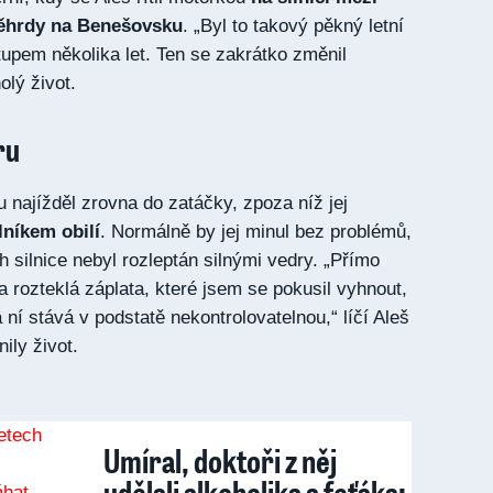
ěhrdy na Benešovsku
. „Byl to takový pěkný letní
upem několika let. Ten se zakrátko změnil
olý život.
ru
 najížděl zrovna do zatáčky, zpoza níž jej
lníkem obilí
. Normálně by jej minul bez problémů,
 silnice nebyl rozleptán silnými vedry
. „Přímo
a rozteklá záplata, které jsem se pokusil vyhnout,
ní stává v podstatě nekontrolovatelnou,“ líčí Aleš
ily život.
Umíral, doktoři z něj
udělali alkoholika a feťáka: