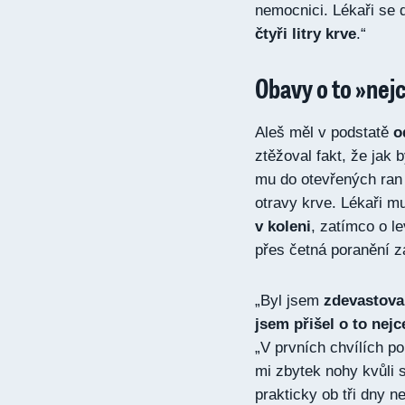
nemocnici. Lékaři se d
čtyři litry krve
.“
Obavy o to »nej
Aleš měl v podstatě
o
ztěžoval fakt, že jak 
mu do otevřených ran 
otravy krve. Lékaři 
v koleni
, zatímco o le
přes četná poranění z
„Byl jsem
zdevastovan
jsem přišel o to nej
„V prvních chvílích p
mi zbytek nohy kvůli
prakticky ob tři dny n