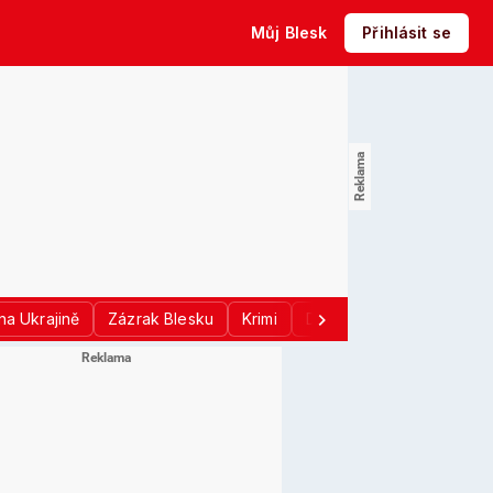
Můj Blesk
Přihlásit se
na Ukrajině
Zázrak Blesku
Krimi
Donald Trump
Sport