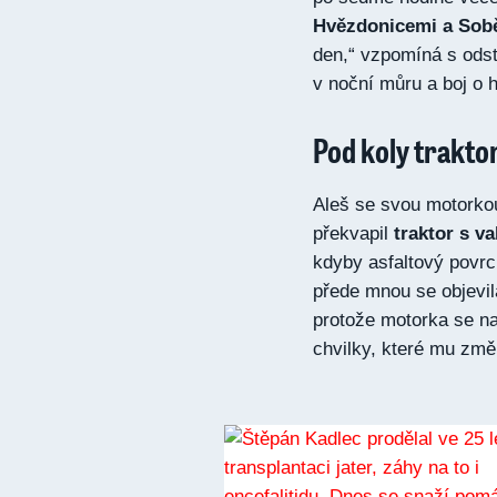
Hvězdonicemi a Sob
den,“ vzpomíná s odst
v noční můru a boj o h
Pod koly trakto
Aleš se svou motorkou
překvapil
traktor s va
kdyby asfaltový povrch
přede mnou se objevil
protože motorka se na 
chvilky, které mu změn