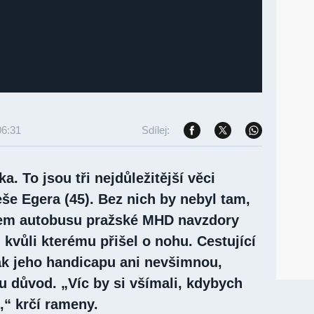
06:31
Sdílej:
ka. To jsou tři nejdůležitější věci
eše Egera (45). Bez nich by nebyl tam,
ičem autobusu pražské MHD navzdory
kvůli kterému přišel o nohu. Cestující
ak jeho handicapu ani nevšimnou,
u důvod. „Víc by si všímali, kdybych
,“ krčí rameny.