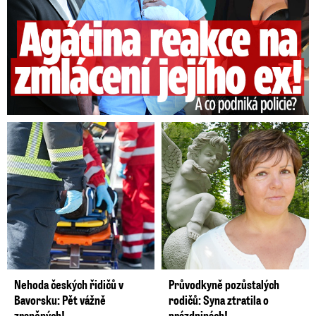
Nehoda českých řidičů v
Průvodkyně pozůstalých
Bavorsku: Pět vážně
rodičů: Syna ztratila o
zraněných!
prázdninách!