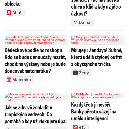
oblečku
obírá o klid a kdy už jde o
úzkost?
Aha!
Dáma
Dědečkové podle horoskopu.
Miluje ji i Zendaya! Sukně,
Kdo se bude s vnoučaty mazlit,
která udělá stylový outfit
chodit na výstavy nebo je bude
z obyčejného trička
doučovat matematiku?
Ženy
Maminka
Každý třetí jí nevěří.
Jak se zdravě zchladit v
Banky přesto sázejí na
tropických vedrech: Co
umělou inteligenci
pomáhá a kdy už riskujete úpal
e15