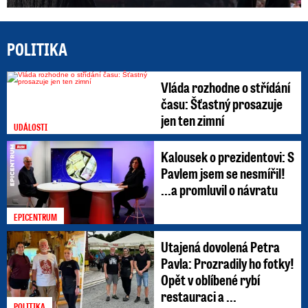
POLITIKA
Vláda rozhodne o střídání
času: Šťastný prosazuje
jen ten zimní
UDÁLOSTI
Kalousek o prezidentovi: S
Pavlem jsem se nesmířil!
...a promluvil o návratu
EPICENTRUM
Utajená dovolená Petra
Pavla: Prozradily ho fotky!
Opět v oblíbené rybí
restauraci a ...
POLITIKA