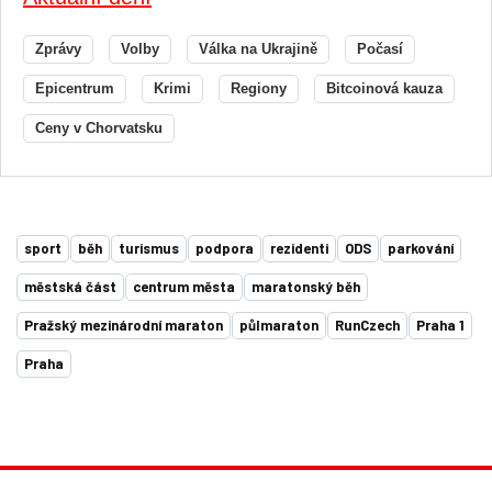
Zprávy
Volby
Válka na Ukrajině
Počasí
Epicentrum
Krimi
Regiony
Bitcoinová kauza
Ceny v Chorvatsku
sport
běh
turismus
podpora
rezidenti
ODS
parkování
městská část
centrum města
maratonský běh
Pražský mezinárodní maraton
půlmaraton
RunCzech
Praha 1
Praha