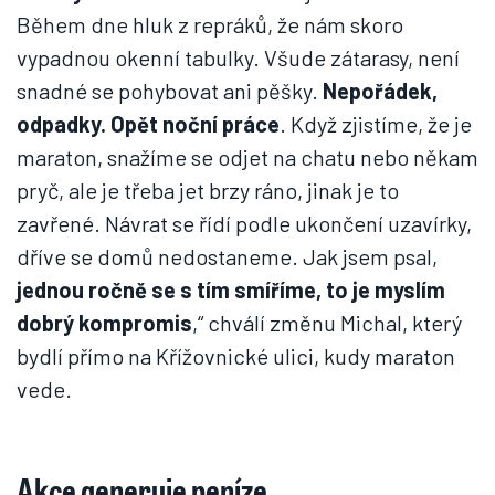
Během dne hluk z repráků, že nám skoro
vypadnou okenní tabulky. Všude zátarasy, není
snadné se pohybovat ani pěšky.
Nepořádek,
odpadky. Opět noční práce
. Když zjistíme, že je
maraton, snažíme se odjet na chatu nebo někam
pryč, ale je třeba jet brzy ráno, jinak je to
zavřené. Návrat se řídí podle ukončení uzavírky,
dříve se domů nedostaneme. Jak jsem psal,
jednou ročně se s tím smíříme, to je myslím
dobrý kompromis
,“ chválí změnu Michal, který
bydlí přímo na Křížovnické ulici, kudy maraton
vede.
Akce generuje peníze