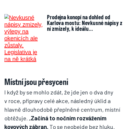
Prodejna konopí na dohled od
Karlova mostu: Nevkusné nápisy z
ní zmizely, k ideálu…
Místní jsou přesyceni
I když by se mohlo zdát, že jde jen o dva dny
v roce, přípravy celé akce, následný úklid a
hlavně dlouhodobě přeplněné centrum, místní
obtěžuje. „
Začíná to nočním rozvážením
kovových zábran.
To se neobejde bez hluku.