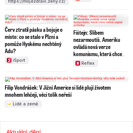
https://mojezdravi.zeny.cz/
Červ ztratil pásku a bojuje o
Fištejn: Slibem
místo: co se stalo v Plzni a
nezarmoutíš. Ameriku
pomůže Hyskému nechtěný
ovládá nová verze
Adu?
komunismu, která chce
měnit zajeté pořádky
iSport
Reflex
Filip Vondrášek: V Jižní Americe si lidé plují životem
mnohem lehčeji, věci tolik neřeší
Lidé a země
Aktuální dění