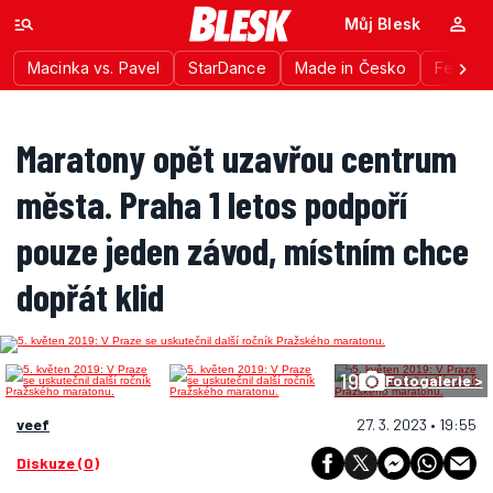
Můj Blesk
Macinka vs. Pavel
StarDance
Made in Česko
Festiva
Maratony opět uzavřou centrum
města. Praha 1 letos podpoří
pouze jeden závod, místním chce
dopřát klid
19
Fotogalerie >
veef
27. 3. 2023 • 19:55
Diskuze (0)