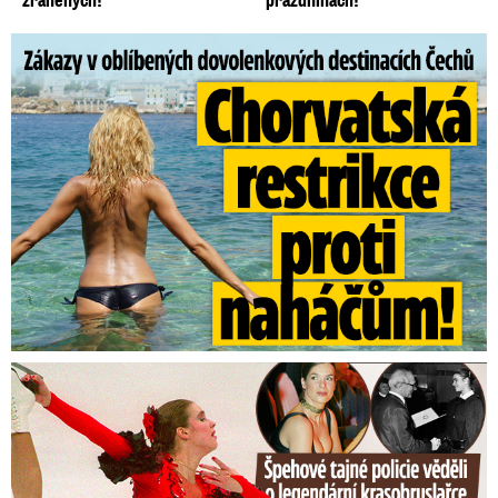
Zákazy v dovolenkových rájích: Restrikce proti naháčům!
Tajná policie špehovala krasobruslařku Wittovou: Pikantní ...