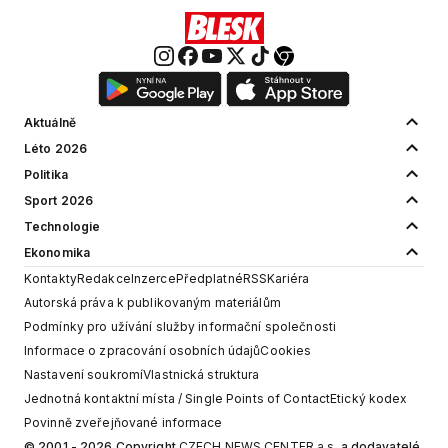
Aktuálně
Léto 2026
Politika
Sport 2026
Technologie
Ekonomika
Kontakty
Redakce
Inzerce
Předplatné
RSS
Kariéra
Autorská práva k publikovaným materiálům
Podmínky pro užívání služby informační společnosti
Informace o zpracování osobních údajů
Cookies
Nastavení soukromí
Vlastnická struktura
Jednotná kontaktní místa / Single Points of Contact
Etický kodex
Povinně zveřejňované informace
© 2001 - 2026 Copyright
CZECH NEWS CENTER a.s.
a dodavatelé