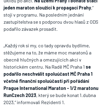
úklidu po akci.
Na území Prahy 1 bohatě stačí
jeden maraton sloužící k propagaci Prahy
,“
stojí v programu. Na posledním jednání
zastupitelstva se s podporou dvou hlasů z ODS
podařilo závazek prosadit.
„Každý rok si my, co tady opravdu bydlíme,
stěžujeme na to, že máme moc maratonů a
obecně hlučných a omezujících akcí v
historickém centru. Na Radě MČ Praha 1
se
podařilo neschválit spoluúčast MČ Praha 1
včetně finanční spoluúčasti při pořádání
Prague International Maraton - 1/2 maratonu
RunCzech 2023
, který se bude konat 1.dubna
2023,“ informovali Rezidenti 1.