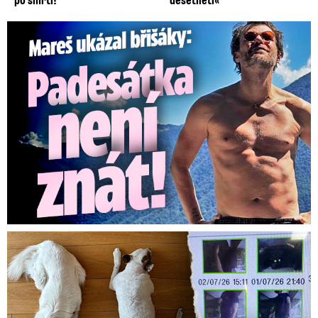
Mareš v dokonalé formě ukázal břišáky: Padesátka není znát
Za hlídání psů zaplatili 20 tisíc, doma našli cizí ženy!