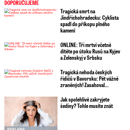
DOPORUČUJEME
Tragická smrt na
Jindřichohradecku: Cyklista
spadl do příkopu plného
kamení
ONLINE: Tři mrtví včetně
dítěte po útoku Rusů na Kyjev
a Zelenskyj v Srbsku
Tragická nehoda českých
řidičů v Bavorsku: Pět vážně
zraněných! Zasahoval…
Jak spolehlivě zakryjete
šediny? Tohle musíte znát
REKLAMA