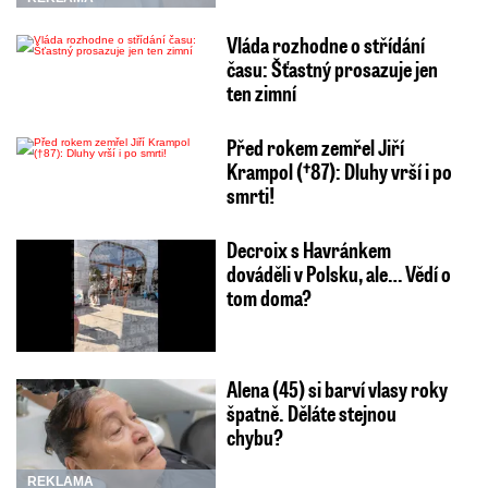
Vláda rozhodne o střídání
času: Šťastný prosazuje jen
ten zimní
Před rokem zemřel Jiří
Krampol (†87): Dluhy vrší i po
smrti!
Decroix s Havránkem
dováděli v Polsku, ale… Vědí o
tom doma?
Alena (45) si barví vlasy roky
špatně. Děláte stejnou
chybu?
REKLAMA