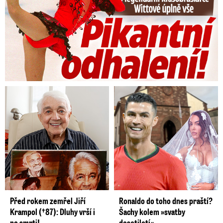
Před rokem zemřel Jiří
Ronaldo do toho dnes praští?
Krampol (†87): Dluhy vrší i
Šachy kolem »svatby
po smrti!
desetiletí«