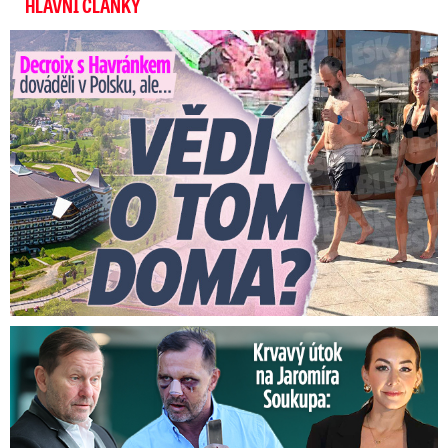
HLAVNÍ ČLÁNKY
Decroix s Havránkem dováděli v Polsku, ale… Vědí o tom doma?
Útok na Jaromíra Soukupa: Reakce Agáty na zmlácení jejího ex