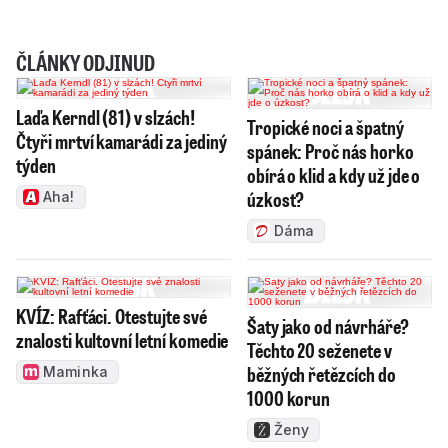
ČLÁNKY ODJINUD
Laďa Kerndl (81) v slzách!
Tropické noci a špatný
Čtyři mrtví kamarádi za jediný
spánek: Proč nás horko
týden
obírá o klid a kdy už jde o
úzkost?
Aha!
Dáma
KVÍZ: Rafťáci. Otestujte své
Šaty jako od návrháře?
znalosti kultovní letní komedie
Těchto 20 seženete v
běžných řetězcích do
Maminka
1000 korun
Ženy