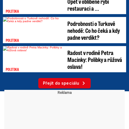
Opět v oblíbené rybí
restauraci a ...
POLITIKA
Podrobnosti o Turkově
nehodě: Co ho čeká a kdy
padne verdikt?
POLITIKA
Radost v rodině Petra
Macinky: Polibky a růžová
oslava!
POLITIKA
Přejít do speciálu