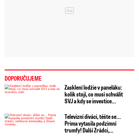
DOPORUČUJEME
Zasklení lodžie v paneláku:
kolik stojí, co musí schválit
SVJ a kdy se investice…
Televizní diváci, těšte se...
Prima vytasila podzimní
trumfy! Další Zrádci,…