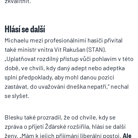
zkvalitnit.
Hlásí se další
Michaelu mezi profesionálními hasiči přivítal
také ministr vnitra Vít Rakušan (STAN).
„Uplatňovat rozdílný přístup vůči pohlavím v této
době, ve chvíli, kdy daný adept nebo adeptka
splní předpoklady, aby mohl danou pozici
zastávat, do uvažování dneška nepatří,“ nechal
se slyšet.
Blesku také prozradil, že od chvíle, kdy se
zpráva o přijetí Žďárské rozšířila, hlásí se další
ženy. „Mám k jejich přijímání liberální postoj.
Ale