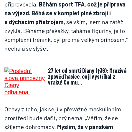
připravovala.
Běhám sport TFA, což je příprava
na výjezd. Běhá se v komplet plné zbroji i
s dýchacím přístrojem
, se vším, jsem na zátěž
zvyklá. Běháme překážky, taháme figuríny, je to
komplexní trénink, byl pro mě velkým přínosem,“
nechala se slyšet.
27 let od smrti Diany (†36): Mrazivá
zpověď hasiče, co ji vystříhal z
vraku! Co mu…
Obavy z toho, jak se jí v převážně maskulinním
prostředí bude dařit, prý nemá. „Věřím, že se
sžijeme dohromady.
Myslím, že v pánském