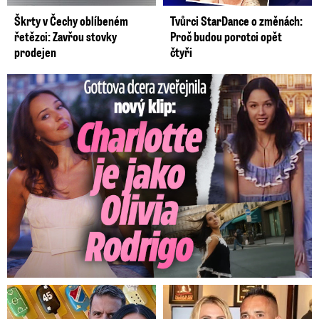
Škrty v Čechy oblíbeném
Tvůrci StarDance o změnách:
řetězci: Zavřou stovky
Proč budou porotci opět
prodejen
čtyři
Gottova dcera zveřejnila nový klip: Je jako Olivie Rodrigo!