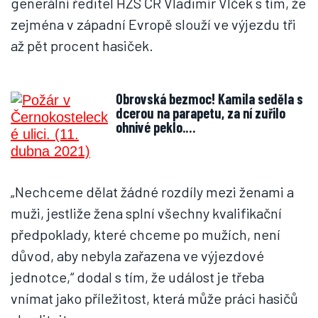
generální ředitel HZS ČR Vladimír Vlček s tím, že
zejména v západní Evropě slouží ve výjezdu tři
až pět procent hasiček.
Obrovská bezmoc! Kamila seděla s
dcerou na parapetu, za ní zuřilo
ohnivé peklo.…
„Nechceme dělat žádné rozdíly mezi ženami a
muži, jestliže žena splní všechny kvalifikační
předpoklady, které chceme po mužích, není
důvod, aby nebyla zařazena ve výjezdové
jednotce,“ dodal s tím, že událost je třeba
vnímat jako příležitost, která může práci hasičů