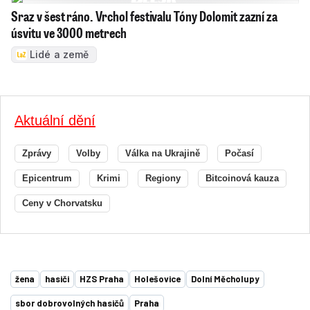
Sraz v šest ráno. Vrchol festivalu Tóny Dolomit zazní za
úsvitu ve 3000 metrech
Lidé a země
Aktuální dění
Zprávy
Volby
Válka na Ukrajině
Počasí
Epicentrum
Krimi
Regiony
Bitcoinová kauza
Ceny v Chorvatsku
žena
hasiči
HZS Praha
Holešovice
Dolní Měcholupy
sbor dobrovolných hasičů
Praha