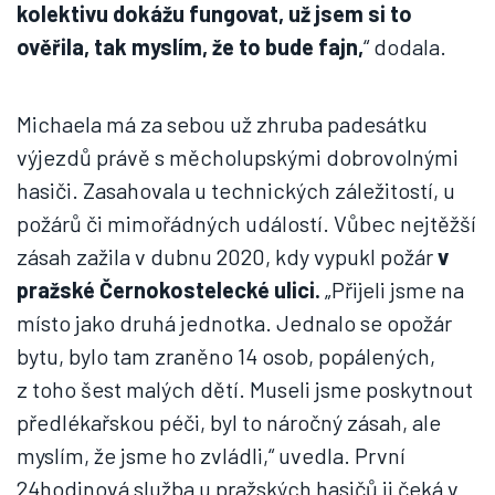
kolektivu dokážu fungovat, už jsem si to
ověřila, tak myslím, že to bude fajn,
“ dodala.
Michaela má za sebou už zhruba padesátku
výjezdů právě s měcholupskými dobrovolnými
hasiči. Zasahovala u technických záležitostí, u
požárů či mimořádných událostí. Vůbec nejtěžší
zásah zažila v dubnu 2020, kdy vypukl požár
v
pražské Černokostelecké ulici.
„Přijeli jsme na
místo jako druhá jednotka. Jednalo se opožár
bytu, bylo tam zraněno 14 osob, popálených,
z toho šest malých dětí. Museli jsme poskytnout
předlékařskou péči, byl to náročný zásah, ale
myslím, že jsme ho zvládli,“ uvedla. První
24hodinová služba u pražských hasičů ji čeká v