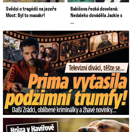
Svědci o tragédii na jezeře
Babišova řecká dovolená:
Most: Byl to masakr!
Nedaleko dováděla Jackie s
...
Prima vytasila podzimní trumfy! Další Zrádci a žhavé novinky
Hrůza v Havířově: Pes pokousal chlapečka (2) ve tváři!