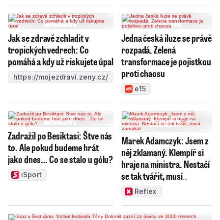
Jak se zdravě zchladit v
Jedna česká iluze se právě
tropických vedrech: Co
rozpadá. Zelená
pomáhá a kdy už riskujete úpal
transformace je pojistkou
proti chaosu
https://mojezdravi.zeny.cz/
e15
Zadražil po Besiktasi: Štve nás
Marek Adamczyk: Jsem z
to. Ale pokud budeme hrát
něj zklamaný. Klempíř si
jako dnes... Co se stalo u gólu?
hraje na ministra. Nestačí
se tak tvářit, musí
iSport
zamakat
Reflex