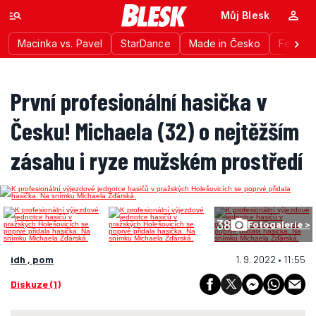
Můj Blesk
Macinka vs. Pavel
StarDance
Made in Česko
Festiva
První profesionální hasička v
Česku! Michaela (32) o nejtěžším
zásahu i ryze mužském prostředí
38
Fotogalerie >
idh , pom
1. 9. 2022 • 11:55
Diskuze (1)