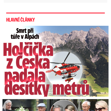
HLAVNÍ ČLÁNKY
Smrt Češky v Alpách: Zemřela při túře s rodiči
Speciální řečníci nad rakví Laurina: Rozbrečeli i dceru