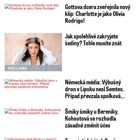
Gottova dcera zveřejnila nový
klip: Charlotte je jako Olivia
Rodrigo!
Jak spolehlivě zakryjete
šediny? Tohle musíte znát
REKLAMA
Německá média: Výbušný
dron v Lipsku nesl Semtex.
Případ převzala spolková…
Šmiky šmiky u Bereniky.
Kohoutová se rozhodla
zásadně změnit účes