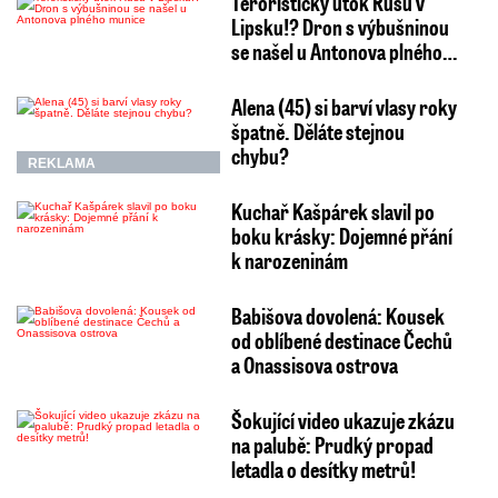
Teroristický útok Rusů v
Lipsku!? Dron s výbušninou
se našel u Antonova plného…
Alena (45) si barví vlasy roky
špatně. Děláte stejnou
chybu?
REKLAMA
Kuchař Kašpárek slavil po
boku krásky: Dojemné přání
k narozeninám
Babišova dovolená: Kousek
od oblíbené destinace Čechů
a Onassisova ostrova
Šokující video ukazuje zkázu
na palubě: Prudký propad
letadla o desítky metrů!