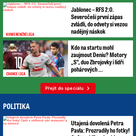
Jablonec – RFS 2:0.
Severočeši první zápas
zvládli, do odvety si vezou
nadějný náskok
KONFERENČNÍ LIGA
Kdo na startu mohl
zaujmout Deniu? Motory
„S“, duo Zbrojovky i lídři
pohárových ...
CHANCE LIGA
Přejít do speciálu
POLITIKA
Utajená dovolená Petra
Pavla: Prozradily ho fotky!