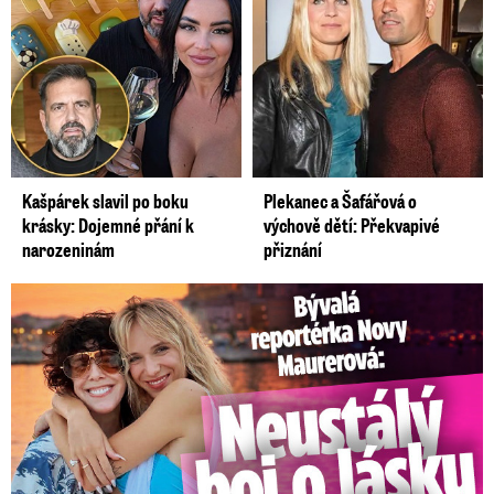
Kašpárek slavil po boku
Plekanec a Šafářová o
krásky: Dojemné přání k
výchově dětí: Překvapivé
narozeninám
přiznání
Bývalá reportérka Novy Maurerová: Neustálý boj o lásku s ...