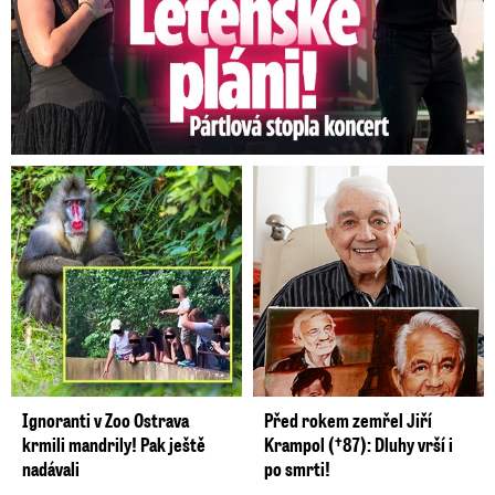
Ignoranti v Zoo Ostrava
Před rokem zemřel Jiří
krmili mandrily! Pak ještě
Krampol (†87): Dluhy vrší i
nadávali
po smrti!