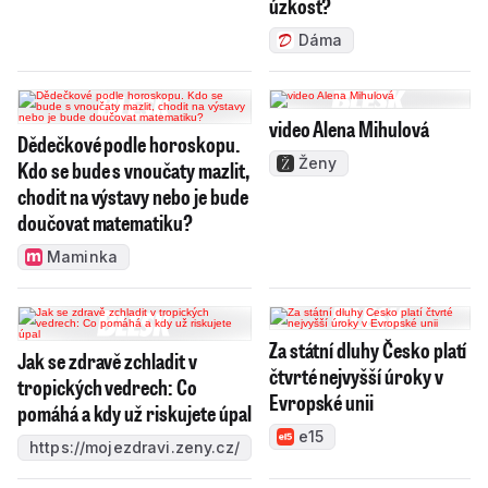
úzkost?
Dáma
video Alena Mihulová
Dědečkové podle horoskopu.
Ženy
Kdo se bude s vnoučaty mazlit,
chodit na výstavy nebo je bude
doučovat matematiku?
Maminka
Za státní dluhy Česko platí
Jak se zdravě zchladit v
čtvrté nejvyšší úroky v
tropických vedrech: Co
Evropské unii
pomáhá a kdy už riskujete úpal
e15
https://mojezdravi.zeny.cz/