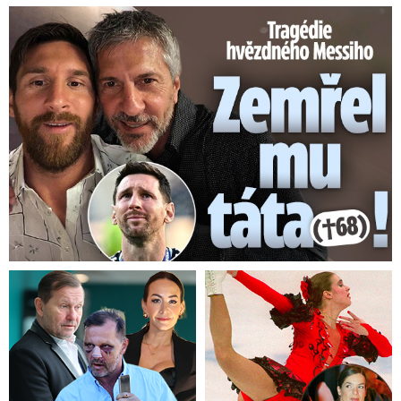
Tragédie hvězdného Messiho: Zemřel mu táta (†68)!