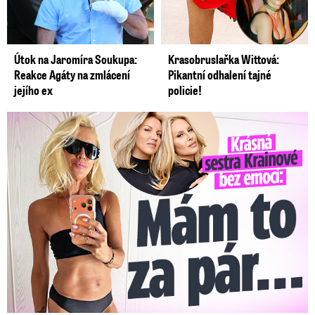
Útok na Jaromíra Soukupa:
Krasobruslařka Wittová:
Reakce Agáty na zmlácení
Pikantní odhalení tajné
jejího ex
policie!
Krásná sestra Krainové bez emocí: Mám to za pár…