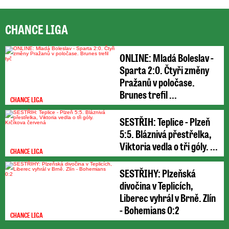
CHANCE LIGA
ONLINE: Mladá Boleslav -
Sparta 2:0. Čtyři změny
Pražanů v poločase.
Brunes trefil ...
CHANCE LIGA
SESTŘIH: Teplice - Plzeň
5:5. Bláznivá přestřelka,
Viktoria vedla o tři góly. ...
CHANCE LIGA
SESTŘIHY: Plzeňská
divočina v Teplicích,
Liberec vyhrál v Brně. Zlín
- Bohemians 0:2
CHANCE LIGA