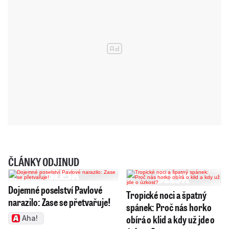
ČLÁNKY ODJINUD
Dojemné poselství Pavlové
Tropické noci a špatný
narazilo: Zase se přetvařuje!
spánek: Proč nás horko
obírá o klid a kdy už jde o
Aha!