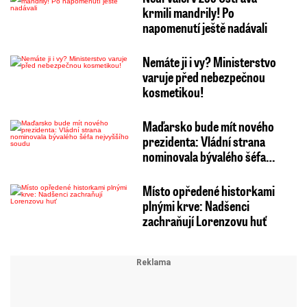
krmili mandrily! Po
napomenutí ještě nadávali
Nemáte ji i vy? Ministerstvo
varuje před nebezpečnou
kosmetikou!
Maďarsko bude mít nového
prezidenta: Vládní strana
nominovala bývalého šéfa…
Místo opředené historkami
plnými krve: Nadšenci
zachraňují Lorenzovu huť