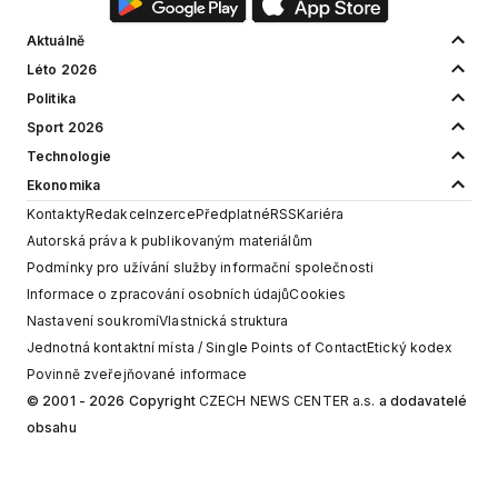
Aktuálně
Léto 2026
Politika
Sport 2026
Technologie
Ekonomika
Kontakty
Redakce
Inzerce
Předplatné
RSS
Kariéra
Autorská práva k publikovaným materiálům
Podmínky pro užívání služby informační společnosti
Informace o zpracování osobních údajů
Cookies
Nastavení soukromí
Vlastnická struktura
Jednotná kontaktní místa / Single Points of Contact
Etický kodex
Povinně zveřejňované informace
© 2001 - 2026 Copyright
CZECH NEWS CENTER a.s.
a dodavatelé
obsahu