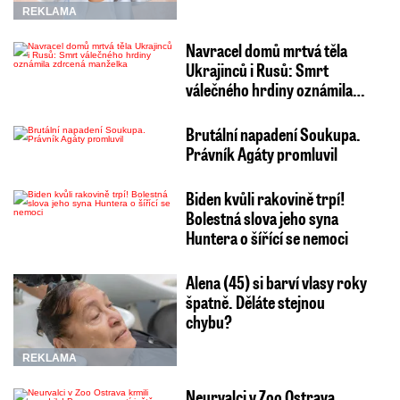
REKLAMA
Navracel domů mrtvá těla
Ukrajinců i Rusů: Smrt
válečného hrdiny oznámila…
Brutální napadení Soukupa.
Právník Agáty promluvil
Biden kvůli rakovině trpí!
Bolestná slova jeho syna
Huntera o šířící se nemoci
Alena (45) si barví vlasy roky
špatně. Děláte stejnou
chybu?
REKLAMA
Neurvalci v Zoo Ostrava