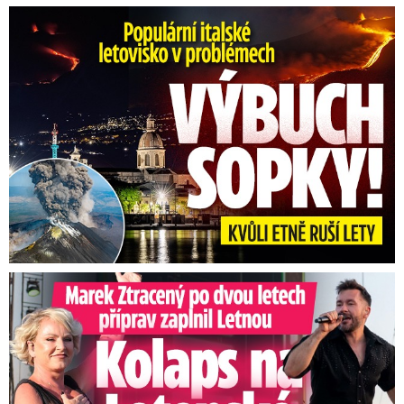
Erupce sicilské sopky Etny: Ruší desítky letů
Marek Ztracený na Letné: Pártlová stopla koncert