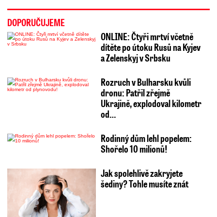
DOPORUČUJEME
ONLINE: Čtyři mrtví včetně
dítěte po útoku Rusů na Kyjev
a Zelenskyj v Srbsku
Rozruch v Bulharsku kvůli
dronu: Patřil zřejmě
Ukrajině, explodoval kilometr
od…
Rodinný dům lehl popelem:
Shořelo 10 milionů!
Jak spolehlivě zakryjete
šediny? Tohle musíte znát