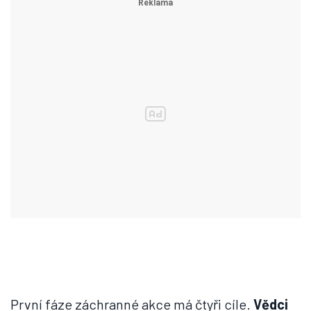
První fáze záchranné akce má čtyři cíle.
Vědci