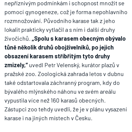
nepříznivým podmínkám i schopnost množit se
pomocí gynogeneze, což je forma nepohlavního
rozmnožování. Původního karase tak z jeho
lokalit prakticky vytlačil a s ním i další druhy
živočichů.
„Spolu s karasem obecným obývalo
tůně několik druhů obojživelníků, po jejich
obsazení karasem stříbřitým tyto druhy
zmizely,“
uvedl Petr Velenský, kurátor plazů v
pražské zoo. Zoologická zahrada letos v dubnu
také odstartovala záchranný program, kdy do
bývalého mlýnského náhonu ve svém areálu
vypustila více než 160 karasů obecných.
Zástupci zoo tehdy uvedli, že je v plánu vysazení
karase i na jiných místech v Česku.