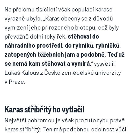
Na přelomu tisíciletí však populací karase
výrazně ubylo. „Karas obecný se z důvodů
vymizení jeho přirozeného biotopu, což byly
převážně dolní toky řek,
stěhoval do
náhradního prostředí, do rybníků, rybníčků,
zatopených těžebních jam a podobně. Teď už
se nemá kam stěhovat a vymírá,
“ vysvětlil
Lukáš Kalous z České zemědělské univerzity
v Praze.
Karas stříbřitý ho vytlačil
Největší pohromou je však pro tuto rybu právě
karas stříbřitý. Ten má podobnou odolnost vůči