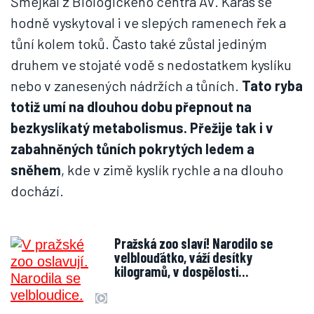
Šmejkal z Biologického centra AV. Karas se
hodně vyskytoval i ve slepých ramenech řek a
tůní kolem toků. Často také zůstal jediným
druhem ve stojaté vodě s nedostatkem kyslíku
nebo v zanesených nádržích a tůních.
Tato ryba
totiž umí na dlouhou dobu přepnout na
bezkyslíkatý metabolismus. Přežije tak i v
zabahněných tůních pokrytých ledem a
sněhem
, kde v zimě kyslík rychle a na dlouho
dochází.
Pražská zoo slaví! Narodilo se
velblouďátko, váží desítky
kilogramů, v dospělosti…