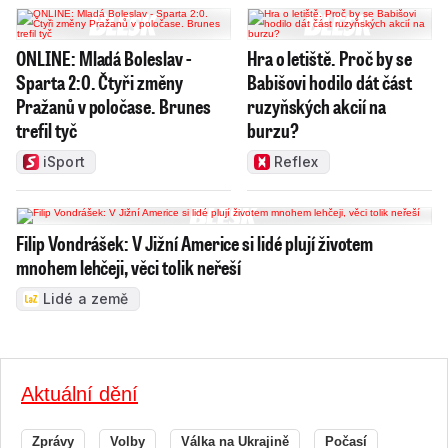
ONLINE: Mladá Boleslav -
Hra o letiště. Proč by se
Sparta 2:0. Čtyři změny
Babišovi hodilo dát část
Pražanů v poločase. Brunes
ruzyňských akcií na
trefil tyč
burzu?
iSport
Reflex
Filip Vondrášek: V Jižní Americe si lidé plují životem
mnohem lehčeji, věci tolik neřeší
Lidé a země
Aktuální dění
Zprávy
Volby
Válka na Ukrajině
Počasí