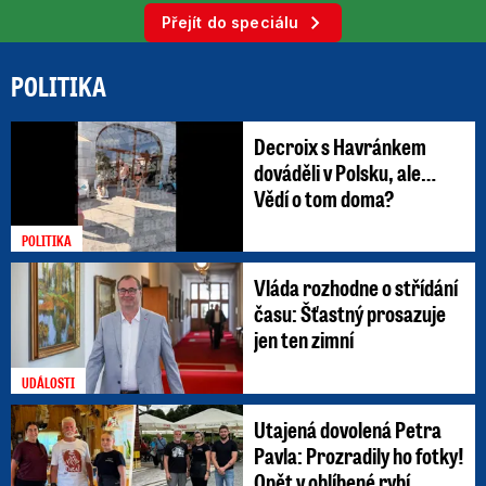
Přejít do speciálu
POLITIKA
Decroix s Havránkem
dováděli v Polsku, ale…
Vědí o tom doma?
POLITIKA
Vláda rozhodne o střídání
času: Šťastný prosazuje
jen ten zimní
UDÁLOSTI
Utajená dovolená Petra
Pavla: Prozradily ho fotky!
Opět v oblíbené rybí