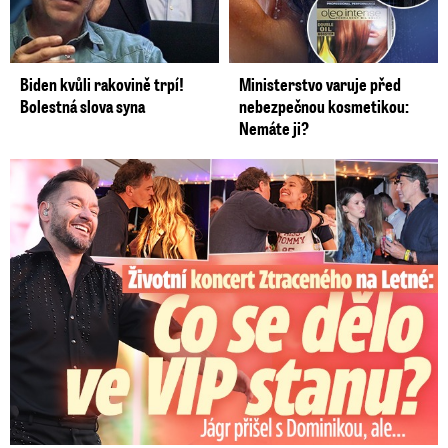
Biden kvůli rakovině trpí!
Ministerstvo varuje před
Bolestná slova syna
nebezpečnou kosmetikou:
Nemáte ji?
Koncert Ztraceného na Letné: Jágr přišel s Dominikou, ale...