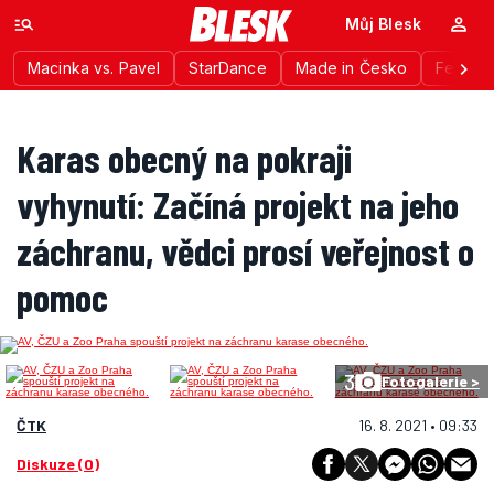
Můj Blesk
Macinka vs. Pavel
StarDance
Made in Česko
Festiva
Karas obecný na pokraji
vyhynutí: Začíná projekt na jeho
záchranu, vědci prosí veřejnost o
pomoc
3
Fotogalerie >
ČTK
16. 8. 2021 • 09:33
Diskuze (0)