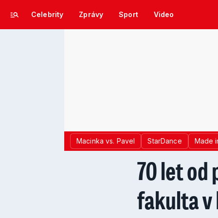
Celebrity
Zprávy
Sport
Video
Macinka vs. Pavel
StarDance
Made i
70 let od
fakulta v