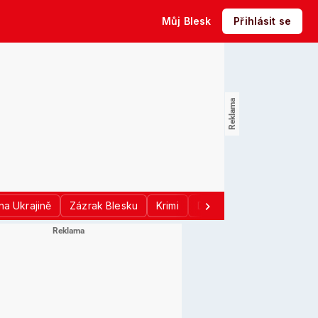
Můj Blesk
Přihlásit se
na Ukrajině
Zázrak Blesku
Krimi
Donald Trump
Sport