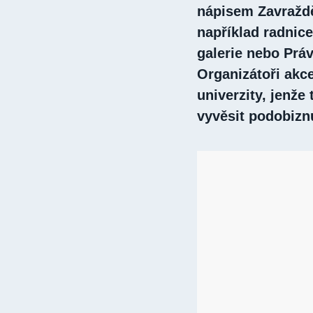
nápisem Zavraždě
například radnice
galerie nebo Práv
Organizátoři akce
univerzity, jenže 
vyvěsit podobizn