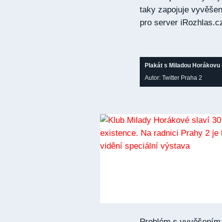
taky zapojuje vyvěšen
pro server iRozhlas.c
Plakát s Miladou Horákovu 
Autor: Twitter Praha 2
Problém s vyvěšením 