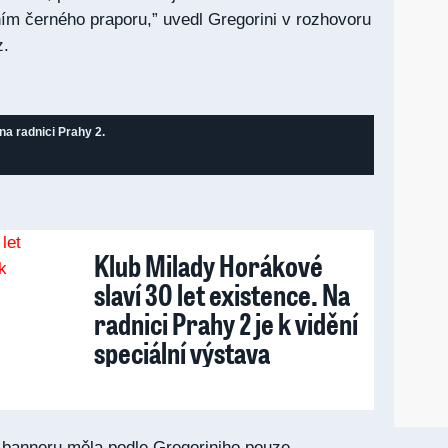
ím černého praporu,” uvedl Gregorini v rozhovoru
z.
na radnici Prahy 2.
Klub Milady Horákové
slaví 30 let existence. Na
radnici Prahy 2 je k vidění
speciální výstava
banneru měla podle Gregoriniho pouze