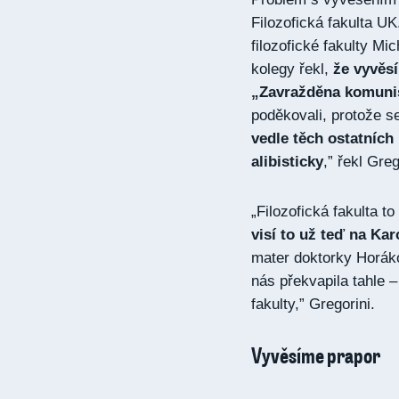
Filozofická fakulta U
filozofické fakulty Mi
kolegy řekl,
že vyvěsí
„Zavražděna komuni
poděkovali, protože 
vedle těch ostatních
alibisticky
,” řekl Gre
„Filozofická fakulta t
visí to už teď na Kar
mater doktorky Horáko
nás překvapila tahle 
fakulty,” Gregorini.
Vyvěsíme prapor