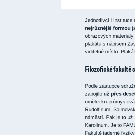
Jednotlivci i instituc
nejrůznější formou
j
obrazových materiály 
plakátu s nápisem Za
viditelné místo. Plaká
Filozofické fakultě s
Podle zástupce sdruž
zapojilo
už přes deset
umělecko-průmyslová, 
Rudolfinum, Salmovsk
náměstí. Pak je to už
Karolinum. Je to FAMU
Fakultě jaderné fyzik