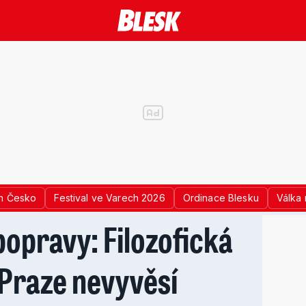
n Česko
Festival ve Varech 2026
Ordinace Blesku
Válka 
 popravy: Filozofická
 Praze nevyvěsí