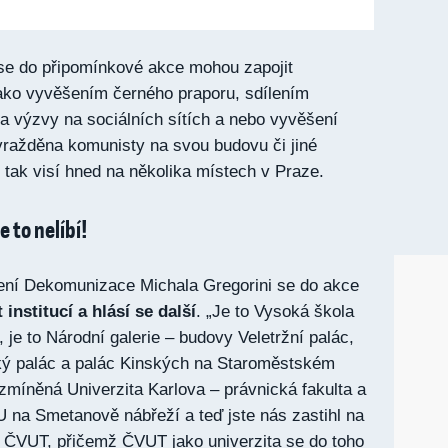
e se do připomínkové akce mohou zapojit
ako vyvěšením černého praporu, sdílením
a výzvy na sociálních sítích a nebo vyvěšení
vražděna komunisty na svou budovu či jiné
t tak visí hned na několika místech v Praze.
e to nelíbí!
ení Dekomunizace Michala Gregorini se do akce
 institucí a hlásí se další
. „Je to Vysoká škola
je to Národní galerie – budovy Veletržní palác,
ý palác a palác Kinských na Staroměstském
 zmíněná Univerzita Karlova – právnická fakulta a
 na Smetanově nábřeží a teď jste nás zastihl na
y ČVUT, přičemž ČVUT jako univerzita se do toho