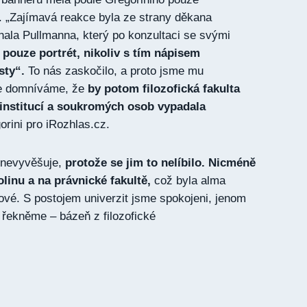
K. „Zajímavá reakce byla ze strany děkana
chala Pullmanna, který po konzultaci se svými
 pouze portrét, nikoliv s tím nápisem
sty“.
To nás zaskočilo, a proto jsme mu
se domníváme, že
by potom filozofická fakulta
 institucí a soukromých osob vypadala
gorini pro iRozhlas.cz.
o nevyvěšuje,
protože se jim to nelíbilo. Nicméně
olinu a na právnické fakultě,
což byla alma
vé. S postojem univerzit jsme spokojeni, jenom
– řekněme – bázeň z filozofické