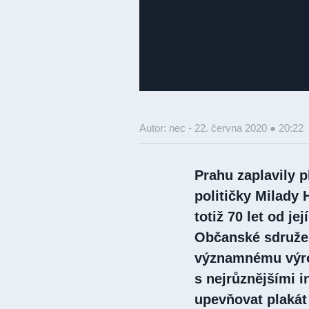
Autor: nec -
22. června 2020 ● 20:22
Prahu zaplavily p
političky Milady
totiž 70 let od j
Občanské sdruže
významnému výro
s nejrůznějšími i
upevňovat plakát