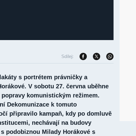
Sdílej:
lakáty s portrétem právničky a
 Horákové. V sobotu 27. června uběhne
ejí popravy komunistickým režimem.
ní Dekomunizace k tomuto
čí připravilo kampaň, kdy po domluvě
nstitucemi, nechávají na budovy
 s podobiznou Milady Horákové s