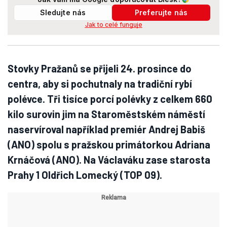
Sledujte nás
Preferujte nás
Jak to celé funguje
Stovky Pražanů se přijeli 24. prosince do
centra, aby si pochutnaly na tradiční rybí
polévce. Tři tisíce porcí polévky z celkem 660
kilo surovin jim na Staroměstském náměstí
naservíroval například premiér Andrej Babiš
(ANO) spolu s pražskou primátorkou Adriana
Krnáčová (ANO). Na Václaváku zase starosta
Prahy 1 Oldřich Lomecký (TOP 09).