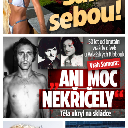
50 let od běsnění Somory: Těla dívek vrah ukryl na skládce