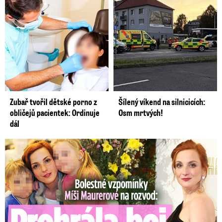
Zubař tvořil dětské porno z
Šílený víkend na silnicicích:
obličejů pacientek: Ordinuje
Osm mrtvých!
dál
Bolestné vzpomínky Míši Maurerové: Prohrála boj o dvojčata!