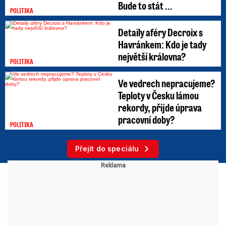
Bude to stát ...
POLITIKA
Detaily aféry Decroix s
Havránkem: Kdo je tady
největší královna?
POLITIKA
Ve vedrech nepracujeme?
Teploty v Česku lámou
rekordy, přijde úprava
pracovní doby?
POLITIKA
Přejít do speciálu