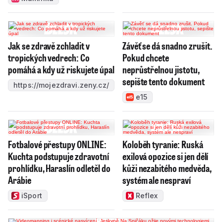
Jak se zdravě zchladit v
Závěť se dá snadno zrušit.
tropických vedrech: Co
Pokud chcete
pomáhá a kdy už riskujete úpal
neprůstřelnou jistotu,
sepište tento dokument
https://mojezdravi.zeny.cz/
e15
Fotbalové přestupy ONLINE:
Koloběh tyranie: Ruská
Kuchta podstupuje zdravotní
exilová opozice si jen dělí
prohlídku, Haraslín odletěl do
kůži nezabitého medvěda,
Arábie
systém ale nespraví
iSport
Reflex