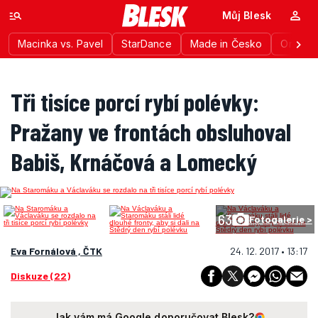
Můj Blesk
Macinka vs. Pavel
StarDance
Made in Česko
Ordinac
Tři tisíce porcí rybí polévky:
Pražany ve frontách obsluhoval
Babiš, Krnáčová a Lomecký
63
Fotogalerie >
Eva Fornálová , ČTK
24. 12. 2017 • 13:17
Diskuze (22)
Jak vám má Google doporučovat Blesk?