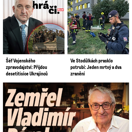
Šéf Vojenského
Ve Stodůlkách prasklo
zpravodajství: Přijdou
potrubí: Jeden mrtvý a dva
desetitisíce Ukrajinců
zranění
Zemřel Vladimír Páral (†94): Autor lechtivých Playgirls