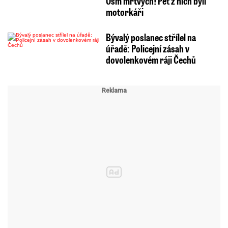
Osm mrtvých! Pět z nich byli
motorkáři
Bývalý poslanec střílel na
úřadě: Policejní zásah v
dovolenkovém ráji Čechů