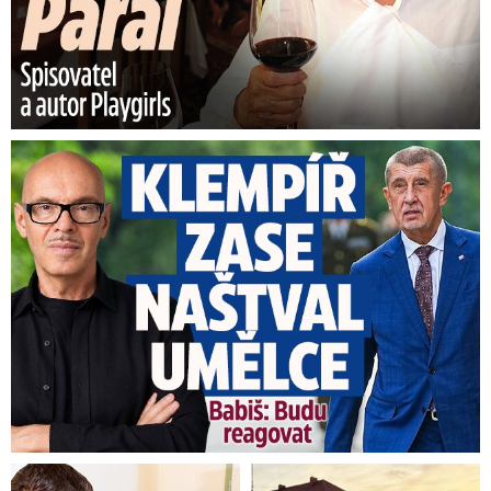
Umělci tepou Klempíře: „Zcela nepřijatelné.“