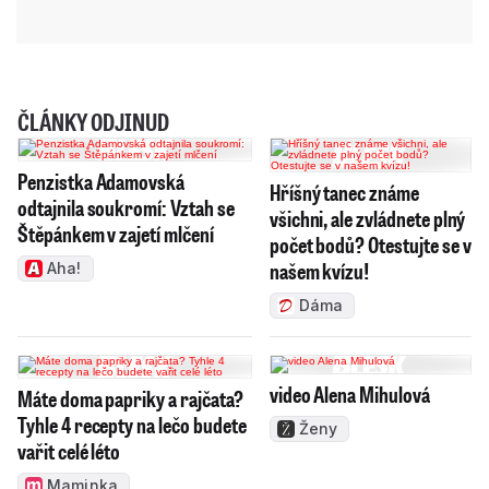
ČLÁNKY ODJINUD
Penzistka Adamovská
Hříšný tanec známe
odtajnila soukromí: Vztah se
všichni, ale zvládnete plný
Štěpánkem v zajetí mlčení
počet bodů? Otestujte se v
našem kvízu!
Aha!
Dáma
video Alena Mihulová
Máte doma papriky a rajčata?
Tyhle 4 recepty na lečo budete
Ženy
vařit celé léto
Maminka