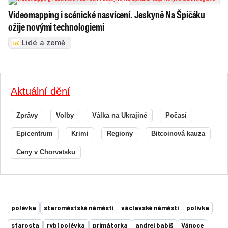
Videomapping i scénické nasvícení. Jeskyně Na Špičáku
ožije novými technologiemi
Lidé a země
Aktuální dění
Zprávy
Volby
Válka na Ukrajině
Počasí
Epicentrum
Krimi
Regiony
Bitcoinová kauza
Ceny v Chorvatsku
polévka
staroměstské náměstí
václavské náměstí
polívka
starosta
rybí polévka
primátorka
andrej babiš
Vánoce