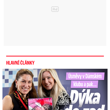
HLAVNÍ ČLÁNKY
Úsměvy v Dámském klubu a pak… Dýka do zad od Decroix!