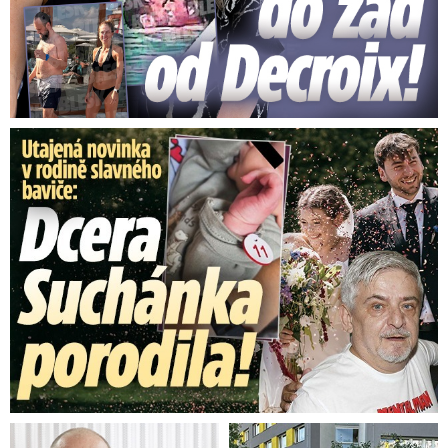
Utajená novinka v rodině baviče: Dcera Suchánka porodila