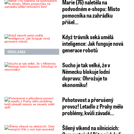
Marie (76) naletěla na
podvodném e-shopu: Místo
pomocníka na zahrádku
přišel…
Když trávník seká umělá
inteligence: Jak funguje nová
generace robotů
REKLAMA
Sucho je tak velké, že v
Německu blokuje lodní
dopravu: Ohrožuje to
ekonomiku!
Pohotovost a přerušený
provoz! Letadlo z Prahy mělo
problémy, kvůli závadě…
Šílený víkend na silnicicích: