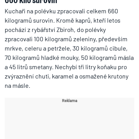
Kuchaři na polévku zpracovali celkem 660
kilogramů surovin. Kromě kaprů, kteří letos
pochází z rybářství Zbiroh, do polévky
zpracovali 100 kilogramů zeleniny, především
mrkve, celeru a petržele, 30 kilogramů cibule,
70 kilogramů hladké mouky, 50 kilogramů másla
a 45 litrů smetany. Nechybí tři litry koňaku pro
zvýraznění chuti, karamel a osmažené krutony
na másle.