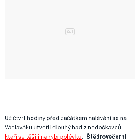
Už čtvrt hodiny před začátkem nalévání se na
Václaváku utvořil dlouhý had z nedočkavců,
kteří se těšili na rybí polévku
. „
Štědrovečerní