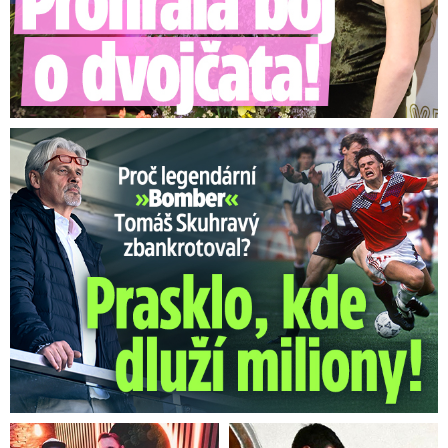
Proč Skuhravý zbankrotoval? Prasklo, kde dluží miliony!