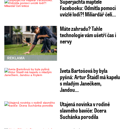
Superjachta majitele
Facebooku: Odmítla pomoci
uvízlé lodi?! Miliardář čelí…
Máte zahradu? Tahle
technologie vám ušetří čas i
nervy
REKLAMA
Iveta Bartošová by byla
pyšná: Artur Štaidl má kapelu
s mladým Janečkem,
Jandou…
Utajená novinka v rodině
slavného baviče: Dcera
Suchánka porodila