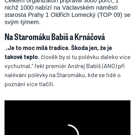
Celkem organizátoři připravili 3000 porcí, z
nichž 1000 nabízí na Václavském náměstí
starosta Prahy 1 Oldřich Lomecký (TOP 09) se
svým týmem.
Na Staromáku Babiš a Krnáčová
„
Je to moc milá tradice. Škoda jen, že je
takové teplo
, člověk by si tu polévku daleko více
vychutnal,“ řekl premiér Andrej Babiš (ANO) při
nalévání polévky na Staromáku, kde se lidé o
poznání více tlačili.