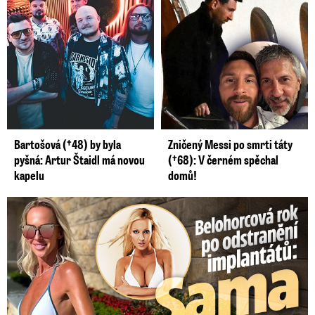
Bartošová (†48) by byla
Zničený Messi po smrti táty
pyšná: Artur Štaidl má novou
(†68): V černém spěchal
kapelu
domů!
Belohorcová rok po odstranění implantátů: Konečně sama sebou