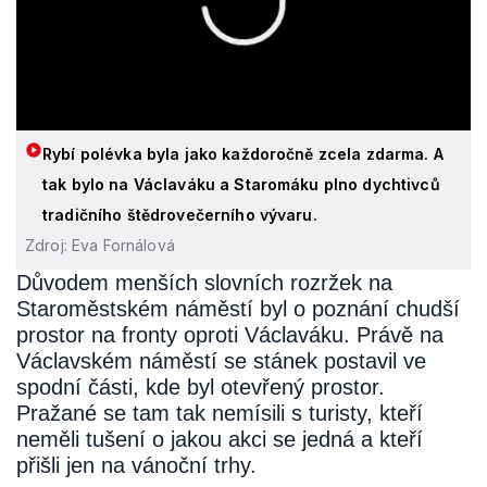
Rybí polévka byla jako každoročně zcela zdarma. A
tak bylo na Václaváku a Staromáku plno dychtivců
tradičního štědrovečerního vývaru.
Zdroj: Eva Fornálová
Důvodem menších slovních rozržek na
Staroměstském náměstí byl o poznání chudší
prostor na fronty oproti Václaváku. Právě na
Václavském náměstí se stánek postavil ve
spodní části, kde byl otevřený prostor.
Pražané se tam tak nemísili s turisty, kteří
neměli tušení o jakou akci se jedná a kteří
přišli jen na vánoční trhy.