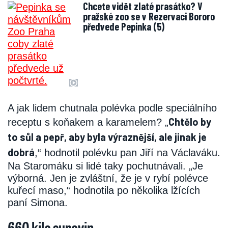
Chcete vidět zlaté prasátko? V
pražské zoo se v Rezervaci Bororo
předvede Pepinka (5)
A jak lidem chutnala polévka podle speciálního
Chtělo by
receptu s koňakem a karamelem? „
to sůl a pepř, aby byla výraznější, ale jinak je
dobrá
,“ hodnotil polévku pan Jiří na Václaváku.
Na Staromáku si lidé taky pochutnávali. „Je
výborná. Jen je zvláštní, že je v rybí polévce
kuřecí maso,“ hodnotila po několika lžících
paní Simona.
660 kilo surovin