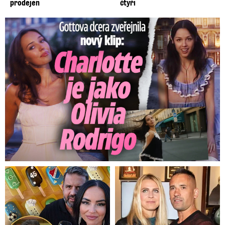
prodejen
čtyři
Gottova dcera zveřejnila nový klip: Je jako Olivie Rodrigo!