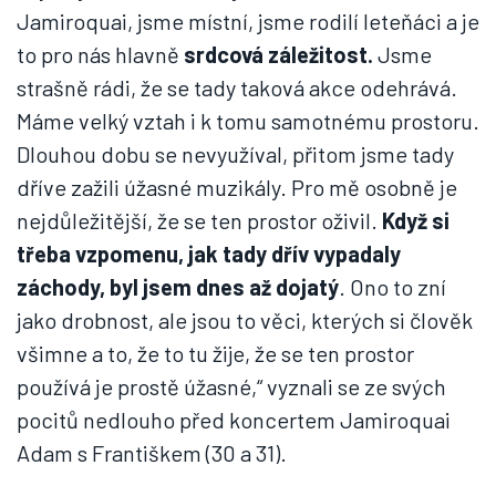
Jamiroquai, jsme místní, jsme rodilí leteňáci a je
to pro nás hlavně
srdcová záležitost.
Jsme
strašně rádi, že se tady taková akce odehrává.
Máme velký vztah i k tomu samotnému prostoru.
Dlouhou dobu se nevyužíval, přitom jsme tady
dříve zažili úžasné muzikály. Pro mě osobně je
nejdůležitější, že se ten prostor oživil.
Když si
třeba vzpomenu, jak tady dřív vypadaly
záchody, byl jsem dnes až dojatý
. Ono to zní
jako drobnost, ale jsou to věci, kterých si člověk
všimne a to, že to tu žije, že se ten prostor
používá je prostě úžasné,“ vyznali se ze svých
pocitů nedlouho před koncertem Jamiroquai
Adam s Františkem (30 a 31).