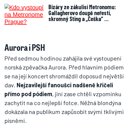
Bizáry ze zákulisí Metronomu:
Gallagherovo doupě neřesti,
skromný Sting a „Češka“ …
Aurora i PSH
Před sedmou hodinou zahájila své vystoupení
norská zpěvačka Aurora. Před hlavním pódiem
se na její koncert shromáždil doposud největší
dav.
Nejzavilejší fanoušci nadšeně křičeli
přímo pod pódiem
, jiní zase chtěli vzpomínku
zachytit na co nejlepší fotce. Něžná blondýna
dokázala na publikum zapůsobit svými tklivými
písněmi.