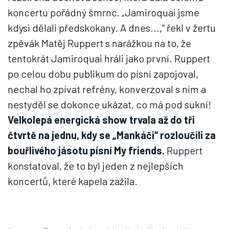
koncertu pořádný šmrnc. „Jamiroquai jsme
kdysi dělali předskokany. A dnes...,“ řekl v žertu
zpěvák Matěj Ruppert s narážkou na to, že
tentokrát Jamiroquai hráli jako první. Ruppert
po celou dobu publikum do písní zapojoval,
nechal ho zpívat refrény, konverzoval s ním a
nestyděl se dokonce ukázat, co má pod sukní!
Velkolepá energická show trvala až do tři
čtvrtě na jednu, kdy se „Mankáči“ rozloučili za
bouřlivého jásotu písní My friends.
Ruppert
konstatoval, že to byl jeden z nejlepších
koncertů, které kapela zažila.