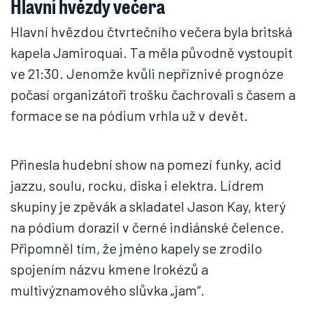
Hlavní hvězdy večera
Hlavní hvězdou čtvrtečního večera byla britská
kapela Jamiroquai. Ta měla původně vystoupit
ve 21:30. Jenomže kvůli nepříznivé prognóze
počasí organizátoři trošku čachrovali s časem a
formace se na pódium vrhla už v devět.
Přinesla hudební show na pomezí funky, acid
jazzu, soulu, rocku, diska i elektra. Lídrem
skupiny je zpěvák a skladatel Jason Kay, který
na pódium dorazil v černé indiánské čelence.
Připomněl tím, že jméno kapely se zrodilo
spojením názvu kmene Irokézů a
multivýznamového slůvka „jam“.