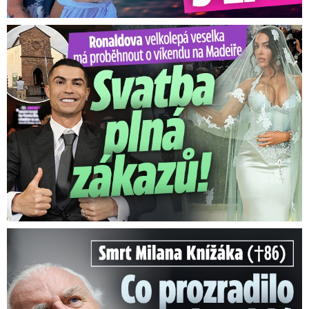
Ronaldova velkolepá veselka na Madeiře: Svatba plná zákazů!
Smrt Milana Knížáka (†86): Co prozradilo neobvyklé parte?