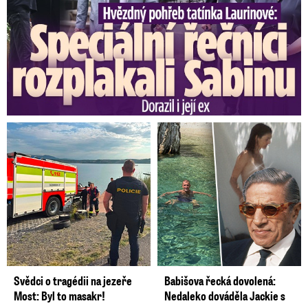
Svědci o tragédii na jezeře
Babišova řecká dovolená:
Most: Byl to masakr!
Nedaleko dováděla Jackie s