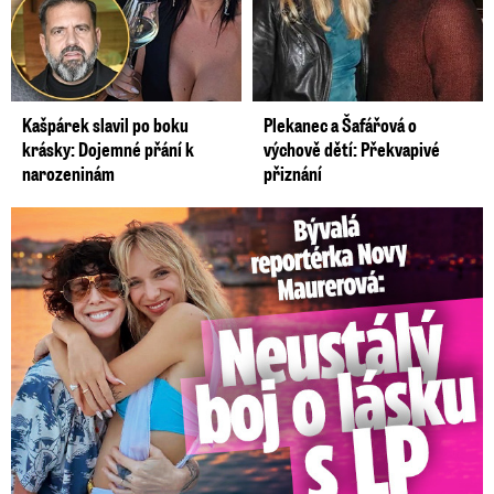
Kašpárek slavil po boku
Plekanec a Šafářová o
krásky: Dojemné přání k
výchově dětí: Překvapivé
narozeninám
přiznání
Bývalá reportérka Novy Maurerová: Neustálý boj o lásku s ...