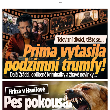
...
Prima vytasila podzimní trumfy! Další Zrádci a žhavé novinky
Hrůza v Havířově: Pes pokousal chlapečka (2) ve tváři!