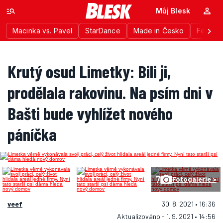
Můj Blesk
Macinka vs. Pavel
StarDance
Made in Česko
Festiva
Krutý osud Limetky: Bili ji,
prodělala rakovinu. Na psím dni v
Bašti bude vyhlížet nového
páníčka
7
Fotogalerie >
veef
30. 8. 2021 • 16:36
Aktualizováno - 1. 9. 2021 • 14:56