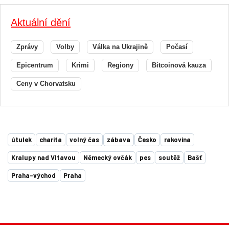
Aktuální dění
Zprávy
Volby
Válka na Ukrajině
Počasí
Epicentrum
Krimi
Regiony
Bitcoinová kauza
Ceny v Chorvatsku
útulek
charita
volný čas
zábava
Česko
rakovina
Kralupy nad Vltavou
Německý ovčák
pes
soutěž
Bašť
Praha-východ
Praha