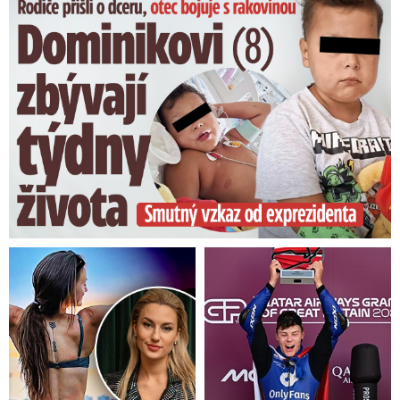
Dominikovi (8) zbývají týdny života: Vzkaz od exprezidenta