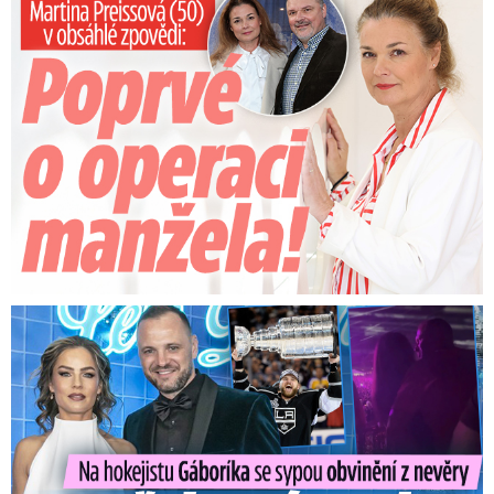
Preissová (50) v obsáhlé zpovědi: Poprvé o operaci manžela
Na Gáboríka se sypou obvinění z nevěry: Reakce manželky!