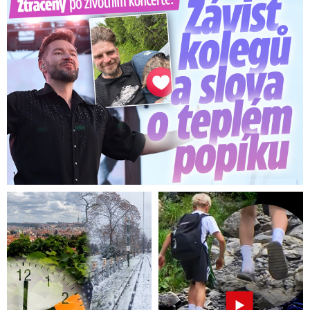
Ztracený po životním koncertě: Závist kolegů a teplý popík