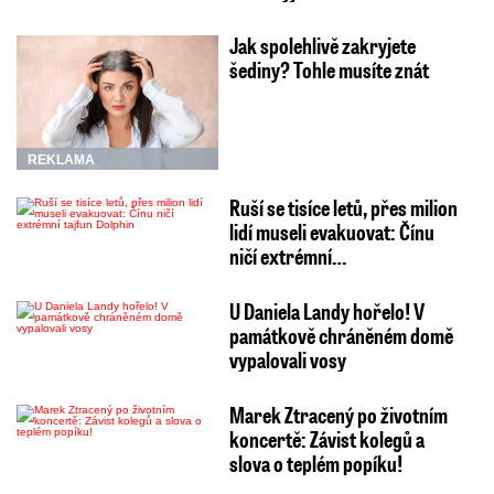
Jak spolehlivě zakryjete
šediny? Tohle musíte znát
REKLAMA
Ruší se tisíce letů, přes milion
lidí museli evakuovat: Čínu
ničí extrémní…
U Daniela Landy hořelo! V
památkově chráněném domě
vypalovali vosy
Marek Ztracený po životním
koncertě: Závist kolegů a
slova o teplém popíku!