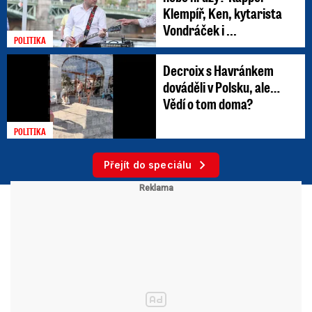
Klempíř, Ken, kytarista
Vondráček i ...
POLITIKA
Decroix s Havránkem
dováděli v Polsku, ale…
Vědí o tom doma?
POLITIKA
Přejít do speciálu