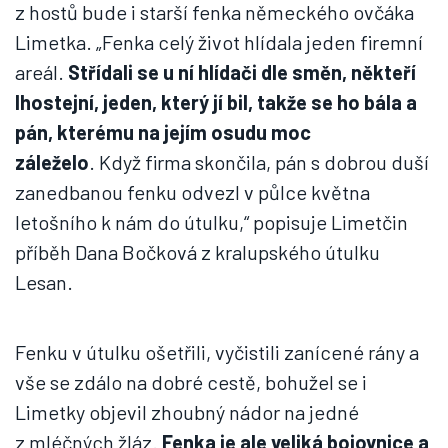
z hostů bude i starší fenka německého ovčáka
Limetka. „Fenka celý život hlídala jeden firemní
areál.
Střídali se u ní hlídači dle směn, někteří
lhostejní, jeden, který jí bil, takže se ho bála a
pán, kterému na jejím osudu moc
záleželo
. Když firma skončila, pán s dobrou duší
zanedbanou fenku odvezl v půlce května
letošního k nám do útulku,“ popisuje Limetčin
příběh Dana Bočková z kralupského útulku
Lesan.
Fenku v útulku ošetřili, vyčistili zanícené rány a
vše se zdálo na dobré cestě, bohužel se i
Limetky objevil zhoubný nádor na jedné
z mléčných žláz.
Fenka je ale veliká bojovnice a