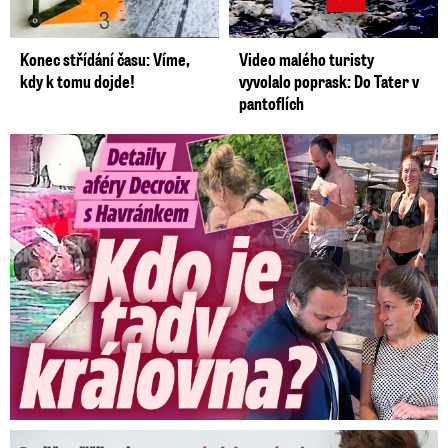
Konec střídání času: Víme,
Video malého turisty
kdy k tomu dojde!
vyvolalo poprask: Do Tater v
pantoflích
Detaily aféry Decroix s Havránkem: Kdo je tady královna?