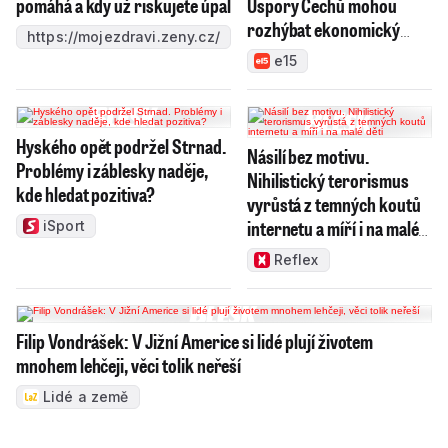
pomáhá a kdy už riskujete úpal
Úspory Čechů mohou
rozhýbat ekonomický
https://mojezdravi.zeny.cz/
růst
e15
Hyského opět podržel Strnad.
Násilí bez motivu.
Problémy i záblesky naděje,
Nihilistický terorismus
kde hledat pozitiva?
vyrůstá z temných koutů
internetu a míří i na malé
iSport
děti
Reflex
Filip Vondrášek: V Jižní Americe si lidé plují životem
mnohem lehčeji, věci tolik neřeší
Lidé a země