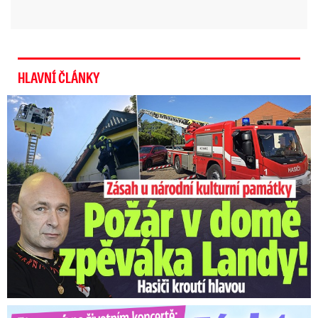
HLAVNÍ ČLÁNKY
U Daniela Landy hořelo! Hasiči kroutí hlavou