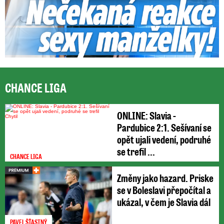
CHANCE LIGA
ONLINE: Slavia -
Pardubice 2:1. Sešívaní se
opět ujali vedení, podruhé
se trefil ...
CHANCE LIGA
Změny jako hazard. Priske
se v Boleslavi přepočítal a
ukázal, v čem je Slavia dál
PAVEL ŠŤASTNÝ