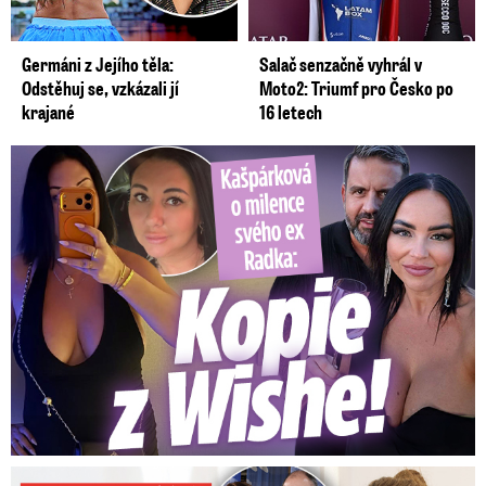
Germáni z Jejího těla:
Salač senzačně vyhrál v
Odstěhuj se, vzkázali jí
Moto2: Triumf pro Česko po
krajané
16 letech
Kašpárková o milence svého ex Radka: Kopie z Wishe!