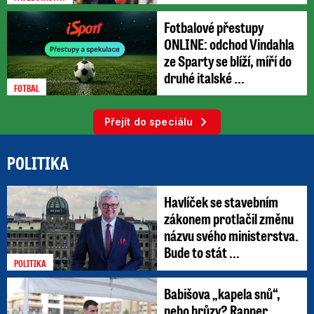
Fotbalové přestupy
ONLINE: odchod Vindahla
ze Sparty se blíží, míří do
druhé italské ...
FOTBAL
Přejít do speciálu
POLITIKA
Havlíček se stavebním
zákonem protlačil změnu
názvu svého ministerstva.
Bude to stát ...
POLITIKA
Babišova „kapela snů“,
nebo hrůzy? Rapper