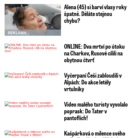
Alena (45) si barví vlasy roky
špatně. Děláte stejnou
chybu?
REKLAMA
ONLINE: Dva mrtví po útoku
na Charkov, Rusové cílili na
obytnou čtvrť
Vyčerpaní Češi zabloudili v
Alpách: Do akce letěly
vrtulníky
Video malého turisty vyvolalo
poprask: Do Tater v
pantoflích!
Kašpárková o milence svého