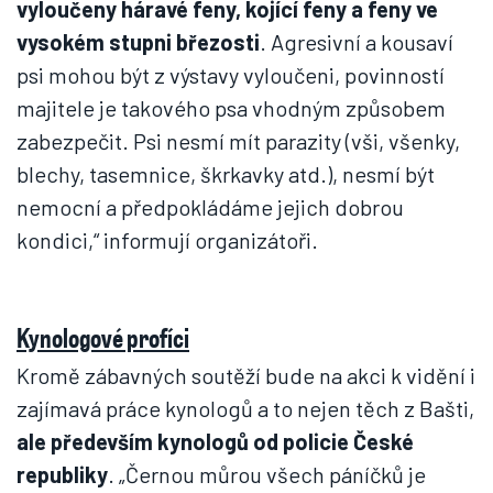
vyloučeny háravé feny, kojící feny a feny ve
vysokém stupni březosti
. Agresivní a kousaví
psi mohou být z výstavy vyloučeni, povinností
majitele je takového psa vhodným způsobem
zabezpečit. Psi nesmí mít parazity (vši, všenky,
blechy, tasemnice, škrkavky atd.), nesmí být
nemocní a předpokládáme jejich dobrou
kondici,“ informují organizátoři.
Kynologové profíci
Kromě zábavných soutěží bude na akci k vidění i
zajímavá práce kynologů a to nejen těch z Bašti,
ale především kynologů od policie České
republiky
. „Černou můrou všech páníčků je