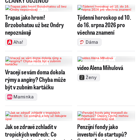
ČLÁNKY ODJINUD
Trapas jako hrom!
Týdenní horoskop od 10.
Brzobohatou už bez Ondry
do 16. srpna 2026 pro
nepoznávají
všechna znamení
Aha!
Dáma
video Alena Mihulová
Vracejí se vám doma dokola
Ženy
rýmy a angíny? Chyba může
být v zubním kartáčku
Maminka
Jak se zdravě zchladit v
Penzijní fondy jako
tropických vedrech: Co
investoři do startupů?