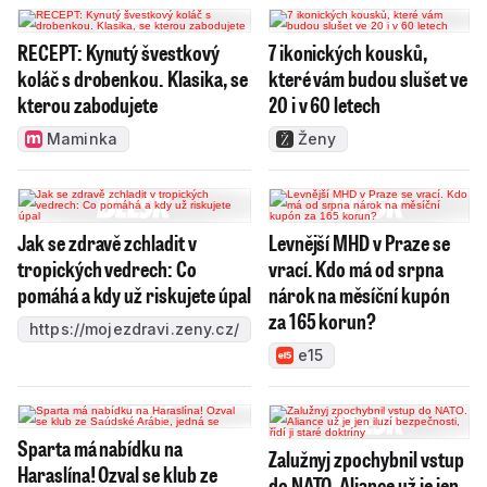
RECEPT: Kynutý švestkový
7 ikonických kousků,
koláč s drobenkou. Klasika, se
které vám budou slušet ve
kterou zabodujete
20 i v 60 letech
Maminka
Ženy
Jak se zdravě zchladit v
Levnější MHD v Praze se
tropických vedrech: Co
vrací. Kdo má od srpna
pomáhá a kdy už riskujete úpal
nárok na měsíční kupón
za 165 korun?
https://mojezdravi.zeny.cz/
e15
Sparta má nabídku na
Zalužnyj zpochybnil vstup
Haraslína! Ozval se klub ze
do NATO. Aliance už je jen