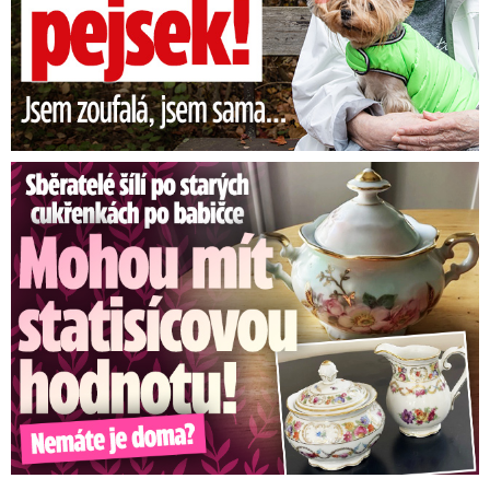
Sběratelé šílí po cukřenkách po babičce: Statisícová hodnota