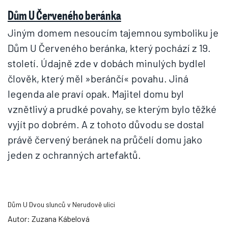
Dům U Červeného beránka
Jiným domem nesoucím tajemnou symboliku je
Dům U Červeného beránka, který pochází z 19.
století. Údajně zde v dobách minulých bydlel
člověk, který měl »beránčí« povahu. Jiná
legenda ale praví opak. Majitel domu byl
vznětlivý a prudké povahy, se kterým bylo těžké
vyjít po dobrém. A z tohoto důvodu se dostal
právě červený beránek na průčelí domu jako
jeden z ochranných artefaktů.
Dům U Dvou slunců v Nerudově ulici
Autor: Zuzana Kábelová