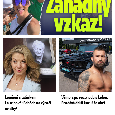
Loučení s tatínkem
Vémola po rozchodu s Lelou:
Laurinové: Pohřeb na výročí
Prodává další káru! Za obří ...
svatby!