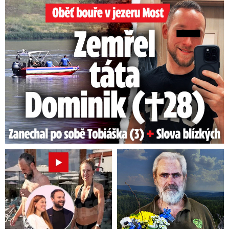
Oběť bouře v jezeru Most: Zemřel táta Dominik (†28)