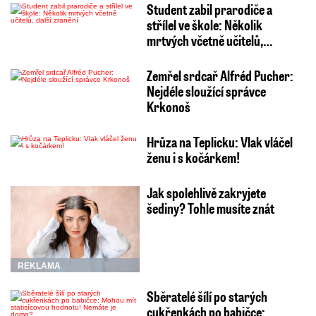
Student zabil prarodiče a
střílel ve škole: Několik
mrtvých včetně učitelů,…
Zemřel srdcař Alfréd Pucher:
Nejdéle sloužící správce
Krkonoš
Hrůza na Teplicku: Vlak vláčel
ženu i s kočárkem!
Jak spolehlivě zakryjete
šediny? Tohle musíte znát
REKLAMA
Sběratelé šílí po starých
cukřenkách po babičce: