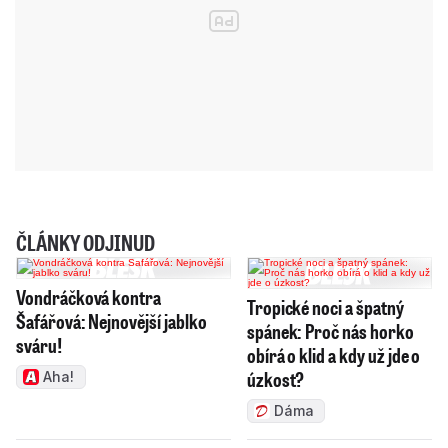
ČLÁNKY ODJINUD
Vondráčková kontra
Tropické noci a špatný
Šafářová: Nejnovější jablko
spánek: Proč nás horko
sváru!
obírá o klid a kdy už jde o
úzkost?
Aha!
Dáma