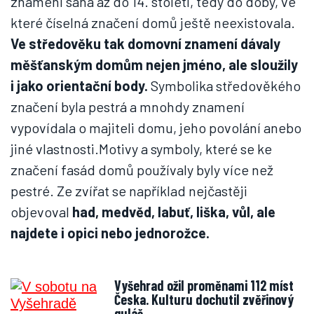
znamení sahá až do 14. století, tedy do doby, ve
které číselná značení domů ještě neexistovala.
Ve středověku tak domovní znamení dávaly
měšťanským domům nejen jméno, ale sloužily
i jako orientační body.
Symbolika středověkého
značení byla pestrá a mnohdy znamení
vypovídala o majiteli domu, jeho povolání anebo
jiné vlastnosti.Motivy a symboly, které se ke
značení fasád domů používaly byly více než
pestré. Ze zvířat se například nejčastěji
objevoval
had, medvěd, labuť, liška, vůl, ale
najdete i opici nebo jednorožce.
Vyšehrad ožil proměnami 112 míst
Česka. Kulturu dochutil zvěřinový
guláš