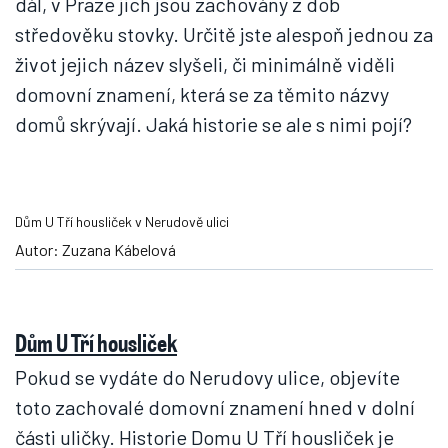
dál, v Praze jich jsou zachovány z dob
středověku stovky. Určitě jste alespoň jednou za
život jejich název slyšeli, či minimálně viděli
domovní znamení, která se za těmito názvy
domů skrývají. Jaká historie se ale s nimi pojí?
Dům U Tří housliček v Nerudově ulici
Autor: Zuzana Kábelová
Dům U Tří housliček
Pokud se vydáte do Nerudovy ulice, objevíte
toto zachovalé domovní znamení hned v dolní
části uličky. Historie Domu U Tří housliček je