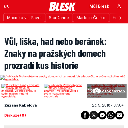
Můj Blesk
Macinka vs. Pavel
StarDance
Made in Česko
Festiva
Vůl, liška, had nebo beránek:
Znaky na pražských domech
prozradí kus historie
12
Fotogalerie >
Zuzana Kábelová
23. 5. 2016 • 07:04
Diskuze (0)