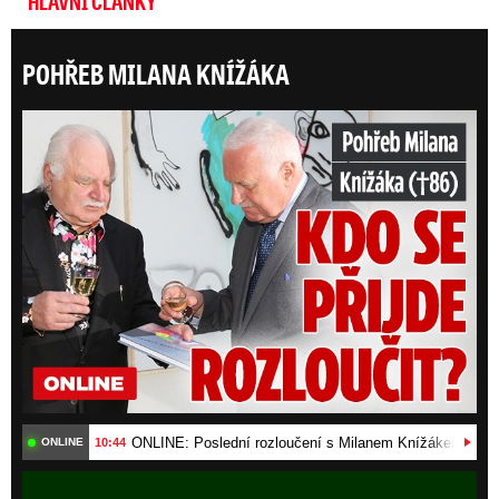
HLAVNÍ ČLÁNKY
POHŘEB MILANA KNÍŽÁKA
ONLI
ONLINE: Poslední rozloučení s Milanem Knížákem (†86).
10:44
ONLINE