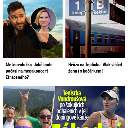
Meteoroložka: Jaké bude
Hrůza na Teplicku: Vlak vláčel
počasí na megakoncert
ženu i s kočárkem!
Ztraceného?
Vondroušová po šokujících odhaleních v kauze: Záhadný vzkaz!