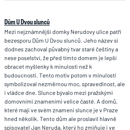
Dům U Dvou slunců
Mezi nejznámnější domky Nerudovy ulice patří
bezesporu Dům U Dvou slunců. Jeho název si
dodnes zachoval půvabný tvar staré češtiny a
nese poselství, že před tímto domem je lepší
obracet myšlenky k minulosti než k
budoucnosti. Tento motiv potom v minulosti
symbolizoval nezměrnou moc, spravedlnost, ale
i vládce dne. Slunce bývalo mezi pražskými
domovními znameními velice časté. A domů,
které mají ve svém znamení slunce je v Praze
hned několik. Tento dům ale proslavil hlavně
spisovatel Jan Neruda, který ho zmiňuje i ve