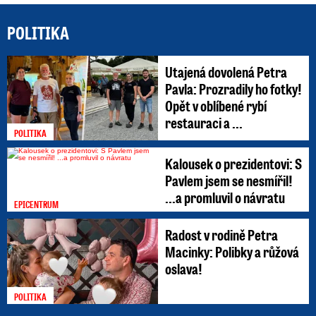
POLITIKA
Utajená dovolená Petra
Pavla: Prozradily ho fotky!
Opět v oblíbené rybí
restauraci a ...
POLITIKA
Kalousek o prezidentovi: S
Pavlem jsem se nesmířil!
...a promluvil o návratu
EPICENTRUM
Radost v rodině Petra
Macinky: Polibky a růžová
oslava!
POLITIKA