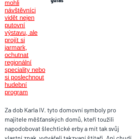
Za dob Karla IV. tyto domovní symboly pro
majitele měšťanských domů, kteří toužili
napodobovat šlechtické erby a mít tak svůj
vlastní znak, vytvářeli takzvaní štítaři. Ani chudí