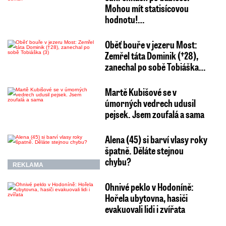
Mohou mít statisícovou
hodnotu!…
Oběť bouře v jezeru Most:
Zemřel táta Dominik (†28),
zanechal po sobě Tobiáška…
Martě Kubišové se v
úmorných vedrech udusil
pejsek. Jsem zoufalá a sama
Alena (45) si barví vlasy roky
špatně. Děláte stejnou
chybu?
REKLAMA
Ohnivé peklo v Hodoníně:
Hořela ubytovna, hasiči
evakuovali lidi i zvířata