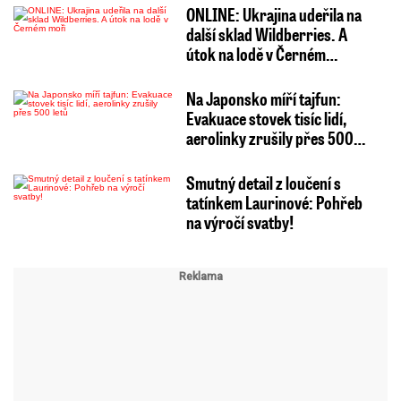
ONLINE: Ukrajina udeřila na
další sklad Wildberries. A
útok na lodě v Černém…
Na Japonsko míří tajfun:
Evakuace stovek tisíc lidí,
aerolinky zrušily přes 500…
Smutný detail z loučení s
tatínkem Laurinové: Pohřeb
na výročí svatby!