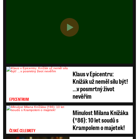
HD
SD
Klaus v Epicentru:
Knížák už neměl sílu být!
…v posmrtný život
nevěřím
EPICENTRUM
Minulost Milana Knížáka
(†86): 10 let soudů s
Krampolem o majetek!
ČESKÉ CELEBRITY