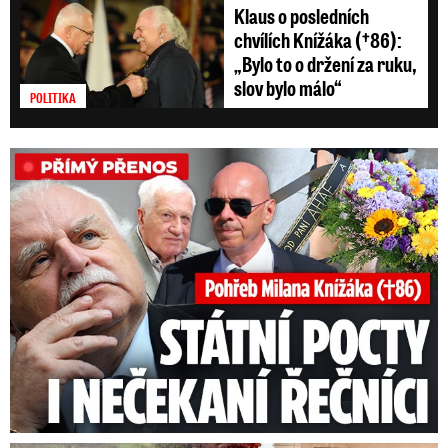
Klaus o posledních
chvílích Knížáka (†86):
„Bylo to o držení za ruku,
slov bylo málo“
POLITIKA
PŘÍMÝ PŘENOS: Pohřeb Milana Knížáka (†86)