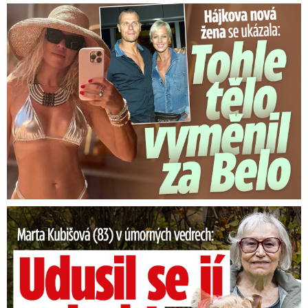
Tohle tělo nahradilo Belo: Nová partnerka se ukázala...
Marta Kubišová (83) v úmorných vedrech: Udusil se jí pejsek!