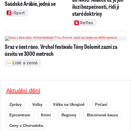
Saúdské Arábie, jedná se
iluzí bezpečnosti, řídí ji
staré doktríny
iSport
Reflex
Sraz v šest ráno. Vrchol festivalu Tóny Dolomit zazní za
úsvitu ve 3000 metrech
Lidé a země
Aktuální dění
Zprávy
Volby
Válka na Ukrajině
Počasí
Epicentrum
Krimi
Regiony
Bitcoinová kauza
Ceny v Chorvatsku