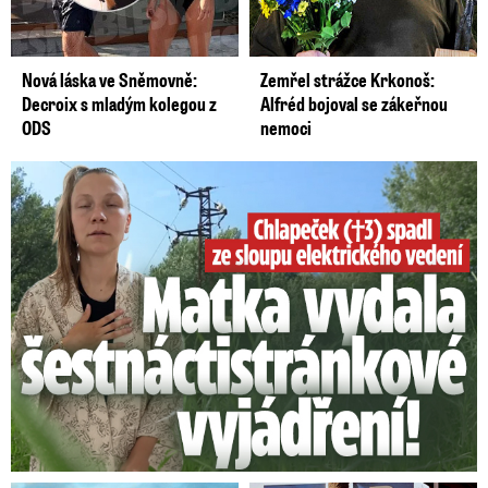
Nová láska ve Sněmovně:
Zemřel strážce Krkonoš:
Decroix s mladým kolegou z
Alfréd bojoval se zákeřnou
ODS
nemoci
Smrtelný pád chlapce: Matka vydala vyjádření na 16 stran