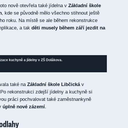
oto nově otevřela také jídelna v
Základní škole
h
, kde se původně mělo všechno stihnout ještě
ího roku. Na místě se ale během rekonstrukce
plikace, a tak
děti musely během září jezdit na
zace kuchyně a jídelny v ZŠ Dolákova.
vala také na
Základní škole Libčická
v
Po rekonstrukci zdejší jídelny a kuchyně si
ou práci pochvalovat také zaměstnankyně
ly
úplně nové zázemí
.
odlahy