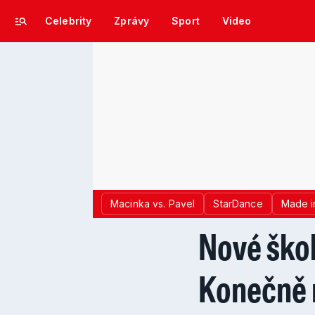
Celebrity
Zprávy
Sport
Video
Macinka vs. Pavel
StarDance
Made i
Nové škol
Konečně n