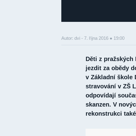
Autor: dvi -
7. října 2016 ● 19:00
Děti z pražských
jezdit za obědy do
v Základní škole
stravování v ZŠ 
odpovídají souča
skanzen. V novýc
rekonstrukci také