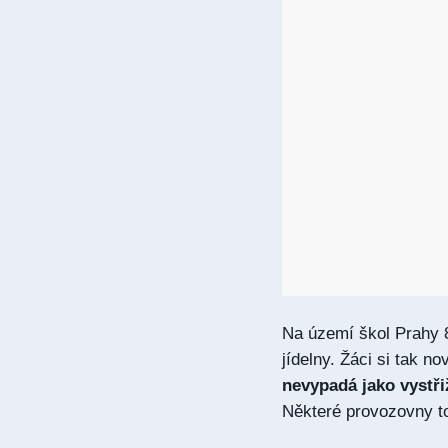
Na území škol Prahy 
jídelny. Žáci si tak n
nevypadá jako vystř
Některé provozovny to