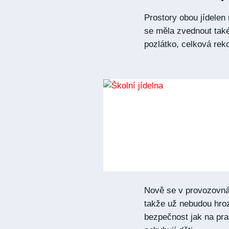
Prostory obou jídele
se měla zvednout tak
pozlátko, celková reko
Nově se v provozovná
takže už nebudou hroz
bezpečnost jak na prac