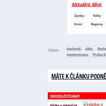
Aktuální dění
Zprávy
Volby
Krimi
Regiony
,
,
kuchyně
jídlo
škola
TÉMATA
,
modernizace
Praha 8
MÁTE K ČLÁNKU PODN
SOUVISEJÍCÍ ČLÁNKY
Hádka o jídelníček