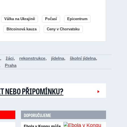
Válka na Ukrajině
Počasí
Epicentrum
Bitcoinová kauza
Ceny v Chorvatsku
,
,
,
,
,
žáci
rekonstrukce
jídelna
školní jídelna
,
Praha
ĚT NEBO PŘIPOMÍNKU?
DOPORUČUJEME
Ebola v Kongu může