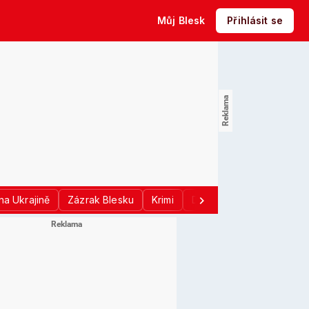
Můj Blesk
Přihlásit se
na Ukrajině
Zázrak Blesku
Krimi
Donald Trump
Sport