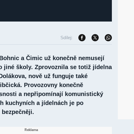
Sdílej:
 Bohnic a Čimic už konečně nemusejí
 jiné školy. Zprovoznila se totiž jídelna
 Dolákova, nově už funguje také
Libčická. Provozovny konečně
snosti a nepřipomínají komunistický
h kuchyních a jídelnách je po
 bezpečněji.