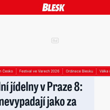
n Česko
Festival ve Varech 2026
Ordinace Blesku
Válka 
ní jídelny v Praze 8:
evypadají jako za