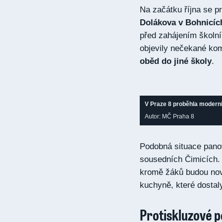
Na začátku října se pr
Dolákova v Bohnicíc
před zahájením školn
objevily nečekané kom
oběd do jiné školy
.
V Praze 8 proběhla moderni
Autor: MČ Praha 8
Podobná situace pano
sousedních Čimicích. 
kromě žáků budou nov
kuchyně, které dosta
Protiskluzové p