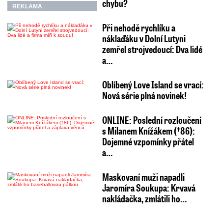
chybu?
REKLAMA
Při nehodě rychlíku a
náklaďáku v Dolní Lutyni
zemřel strojvedoucí: Dva lidé
a…
Oblíbený Love Island se vrací:
Nová série plná novinek!
ONLINE: Poslední rozloučení
s Milanem Knížákem (†86):
Dojemné vzpomínky přátel
a…
Maskovaní muži napadli
Jaromíra Soukupa: Krvavá
nakládačka, zmlátili ho…