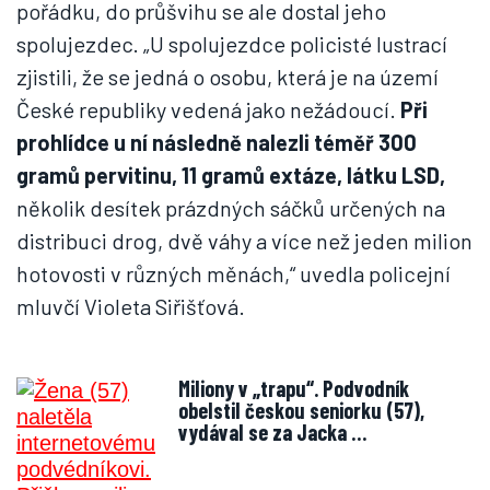
pořádku, do průšvihu se ale dostal jeho
spolujezdec. „U spolujezdce policisté lustrací
zjistili, že se jedná o osobu, která je na území
České republiky vedená jako nežádoucí.
Při
prohlídce u ní následně nalezli téměř 300
gramů pervitinu, 11 gramů extáze, látku LSD,
několik desítek prázdných sáčků určených na
distribuci drog, dvě váhy a více než jeden milion
hotovosti v různých měnách,“ uvedla policejní
mluvčí Violeta Siřišťová.
Miliony v „trapu“. Podvodník
obelstil českou seniorku (57),
vydával se za Jacka …