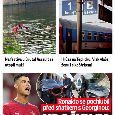
Na festivalu Brutal Assault se
Hrůza na Teplicku: Vlak vláčel
utopil muž!
ženu i s kočárkem!
Ronaldo se pochlubil před sňatkem: Hračky za půl miliardy!