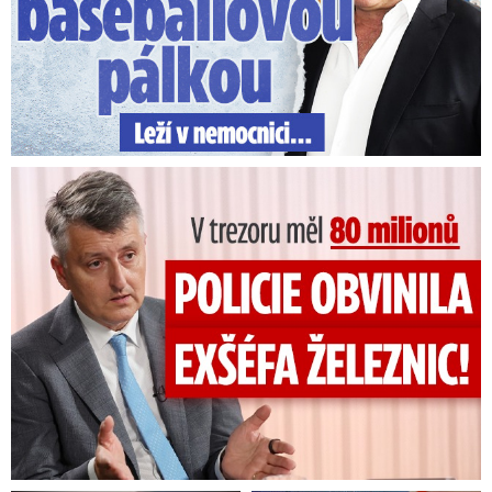
V trezoru měl 80 milionů: Policie obvinila exšéfa železnic!