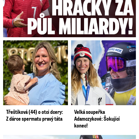
Třeštíková (44) o otci dcery:
Velká soupeřka
Z dárce spermatu pravý táta
Adamczykové: Šokující
konec!