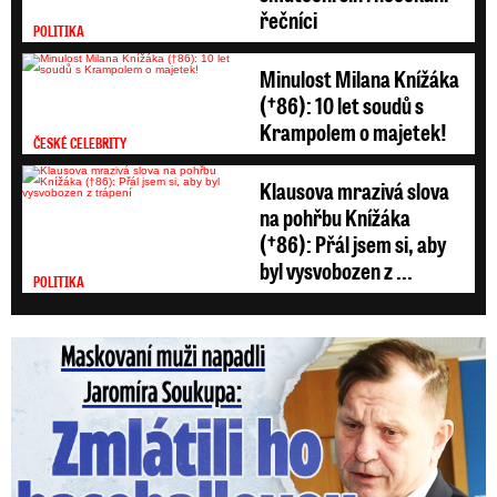
řečníci
POLITIKA
Minulost Milana Knížáka
(†86): 10 let soudů s
Krampolem o majetek!
ČESKÉ CELEBRITY
Klausova mrazivá slova
na pohřbu Knížáka
(†86): Přál jsem si, aby
byl vysvobozen z ...
POLITIKA
Maskovaní muži napadli Jaromíra Soukupa: Krvavá nakládačka