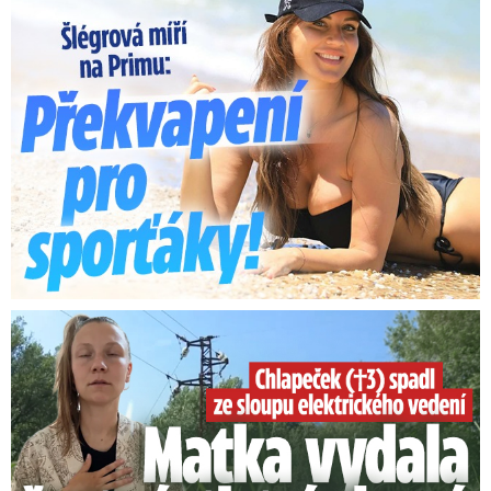
Lucie Šlégrová míří na Primu. Překvapení pro sporťáky!
Smrtelný pád chlapce: Matka vydala vyjádření na 16 stran