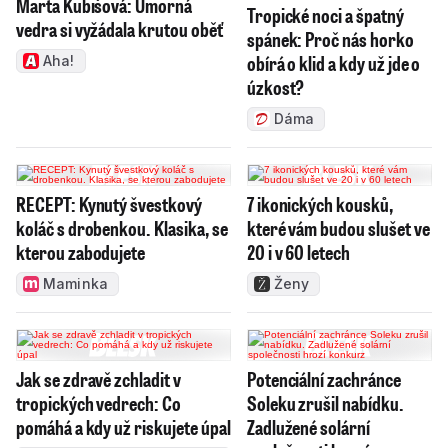
Marta Kubišová: Úmorná
Tropické noci a špatný
vedra si vyžádala krutou oběť
spánek: Proč nás horko
obírá o klid a kdy už jde o
Aha!
úzkost?
Dáma
RECEPT: Kynutý švestkový
7 ikonických kousků,
koláč s drobenkou. Klasika, se
které vám budou slušet ve
kterou zabodujete
20 i v 60 letech
Maminka
Ženy
Jak se zdravě zchladit v
Potenciální zachránce
tropických vedrech: Co
Soleku zrušil nabídku.
pomáhá a kdy už riskujete úpal
Zadlužené solární