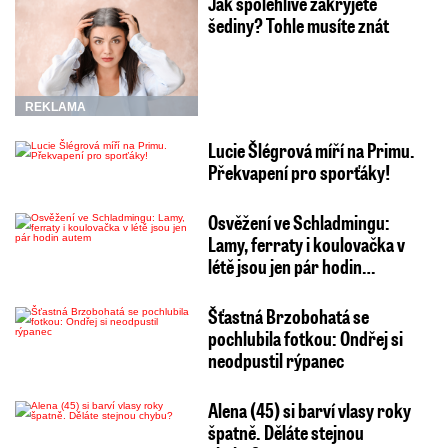
Jak spolehlivě zakryjete
šediny? Tohle musíte znát
REKLAMA
Lucie Šlégrová míří na Primu.
Překvapení pro sporťáky!
Osvěžení ve Schladmingu:
Lamy, ferraty i koulovačka v
létě jsou jen pár hodin…
Šťastná Brzobohatá se
pochlubila fotkou: Ondřej si
neodpustil rýpanec
Alena (45) si barví vlasy roky
špatně. Děláte stejnou