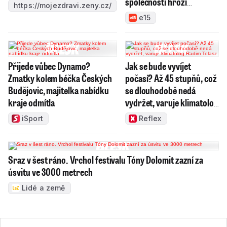
společnosti hrozí
https://mojezdravi.zeny.cz/
konkurz
e15
Přijede vůbec Dynamo?
Jak se bude vyvíjet
Zmatky kolem béčka Českých
počasí? Až 45 stupňů, což
Budějovic, majitelka nabídku
se dlouhodobě nedá
kraje odmítla
vydržet, varuje klimatolog
Radim Tolasz
iSport
Reflex
Sraz v šest ráno. Vrchol festivalu Tóny Dolomit zazní za
úsvitu ve 3000 metrech
Lidé a země