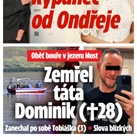
Oběť bouře v jezeru Most: Zemřel táta Dominik (†28)