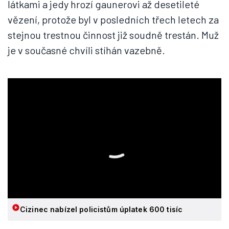
látkami a jedy hrozí gaunerovi až desetileté
vězení, protože byl v posledních třech letech za
stejnou trestnou činnost již soudně trestán. Muž
je v současné chvíli stíhán vazebně.
Cizinec nabízel policistům úplatek 600 tisíc