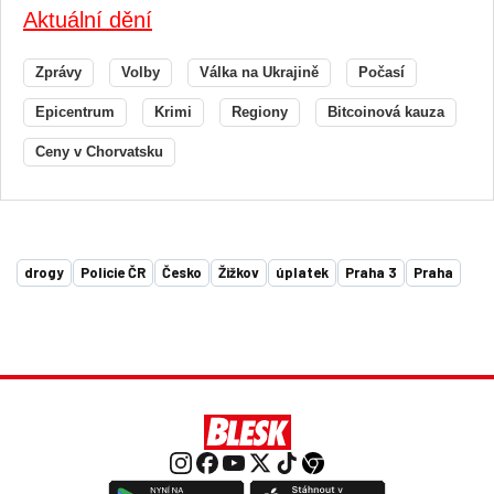
Aktuální dění
Zprávy
Volby
Válka na Ukrajině
Počasí
Epicentrum
Krimi
Regiony
Bitcoinová kauza
Ceny v Chorvatsku
drogy
Policie ČR
Česko
Žižkov
úplatek
Praha 3
Praha