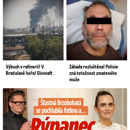
Výbuch v rafinerii! V
Záhada rozluštěna! Policie
Bratislavě hořel Slovnaft
zná totožnost zmateného
muže
Šťastná Brzobohatá se pochlubila fotkou: Rýpanec od Ondřeje