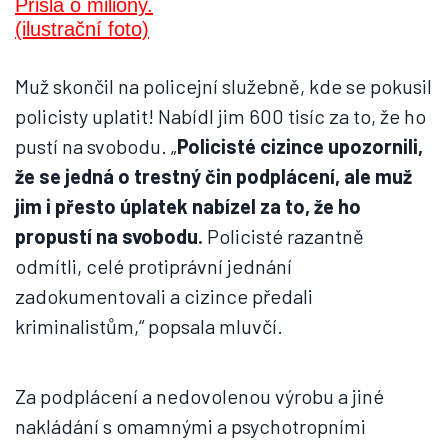
Muž skončil na policejní služebně, kde se pokusil
policisty uplatit! Nabídl jim 600 tisíc za to, že ho
pustí na svobodu. „
Policisté cizince upozornili,
že se jedná o trestný čin podplácení, ale muž
jim i přesto úplatek nabízel za to, že ho
propustí na svobodu.
Policisté razantně
odmítli, celé protiprávní jednání
zadokumentovali a cizince předali
kriminalistům,“ popsala mluvčí.
Za podplácení a nedovolenou výrobu a jiné
nakládání s omamnými a psychotropními