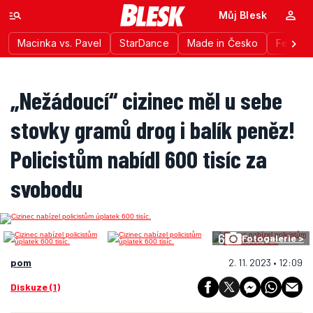
Můj Blesk
Macinka vs. Pavel
StarDance
Made in Česko
Festiva
„Nežádoucí“ cizinec měl u sebe
stovky gramů drog i balík peněz!
Policistům nabídl 600 tisíc za
svobodu
6
Fotogalerie >
pom
2. 11. 2023 • 12:09
Diskuze (1)