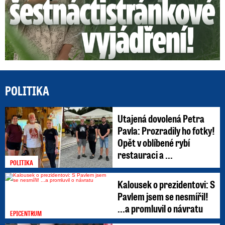
POLITIKA
Utajená dovolená Petra
Pavla: Prozradily ho fotky!
Opět v oblíbené rybí
restauraci a ...
POLITIKA
Kalousek o prezidentovi: S
Pavlem jsem se nesmířil!
...a promluvil o návratu
EPICENTRUM