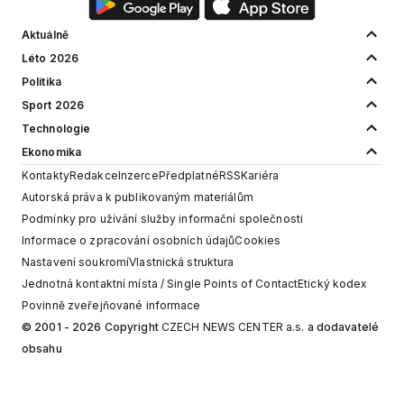
Aktuálně
Léto 2026
Politika
Sport 2026
Technologie
Ekonomika
Kontakty
Redakce
Inzerce
Předplatné
RSS
Kariéra
Autorská práva k publikovaným materiálům
Podmínky pro užívání služby informační společnosti
Informace o zpracování osobních údajů
Cookies
Nastavení soukromí
Vlastnická struktura
Jednotná kontaktní místa / Single Points of Contact
Etický kodex
Povinně zveřejňované informace
© 2001 - 2026 Copyright
CZECH NEWS CENTER a.s.
a dodavatelé
obsahu