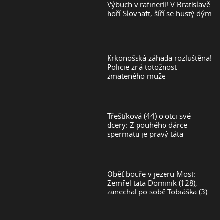
Výbuch v rafinerii! V Bratislavě
hoří Slovnaft, šíří se hustý dým
Krkonošská záhada rozluštěna!
Policie zná totožnost
zmateného muže
Třeštíková (44) o otci své
dcery: Z pouhého dárce
spermatu je pravý táta
Oběť bouře v jezeru Most:
Zemřel táta Dominik (†28),
zanechal po sobě Tobiáška (3)