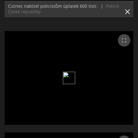
Cizinec nabízel policistům úplatek 600 tisíc.
|
Policie
České republiky