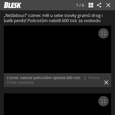
1
/
6
„Nežádoucí“ cizinec měl u sebe stovky gramů drog i
balík peněz! Policistům nabídl 600 tisíc za svobodu
Cizinec nabízel policistům úplatek 600 tisíc.
|
Policie
České republiky