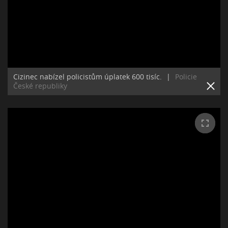
Cizinec nabízel policistům úplatek 600 tisíc.
|
Policie
České republiky