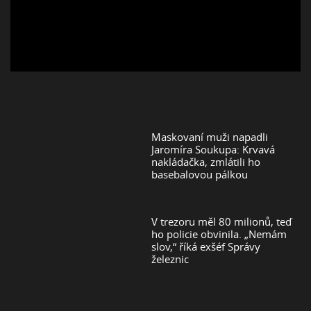
Maskovaní muži napadli
Jaromíra Soukupa: Krvavá
nakládačka, zmlátili ho
basebalovou pálkou
V trezoru měl 80 milionů, teď
ho policie obvinila. „Nemám
slov,“ říká exšéf Správy
železnic