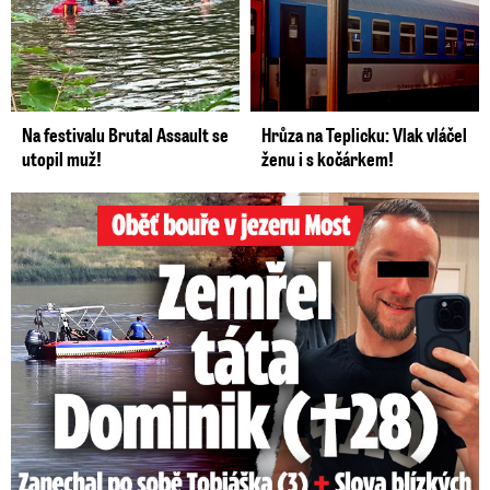
Na festivalu Brutal Assault se
Hrůza na Teplicku: Vlak vláčel
utopil muž!
ženu i s kočárkem!
Oběť bouře v jezeru Most: Zemřel táta Dominik (†28)