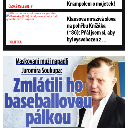
Krampolem o majetek!
ČESKÉ CELEBRITY
Klausova mrazivá slova
na pohřbu Knížáka
(†86): Přál jsem si, aby
byl vysvobozen z ...
POLITIKA
Maskovaní muži napadli Jaromíra Soukupa: Krvavá nakládačka