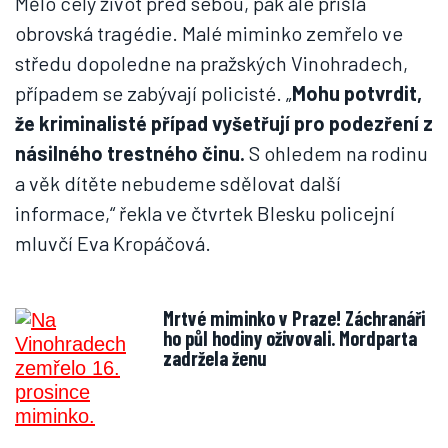
Mělo celý život před sebou, pak ale přišla
obrovská tragédie. Malé miminko zemřelo ve
středu dopoledne na pražských Vinohradech,
případem se zabývají policisté. „
Mohu potvrdit,
že kriminalisté případ vyšetřují pro podezření z
násilného trestného činu.
S ohledem na rodinu
a věk dítěte nebudeme sdělovat další
informace,“ řekla ve čtvrtek Blesku policejní
mluvčí Eva Kropáčová.
Mrtvé miminko v Praze! Záchranáři
ho půl hodiny oživovali. Mordparta
zadržela ženu