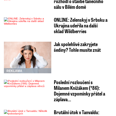
rozhodl o stavbě tanečního
sálu v Bílém domě
ONLINE: Zelenskyj v Srbsku a
Ukrajina udeřila na další
sklad Wildberries
Jak spolehlivě zakryjete
šediny? Tohle musíte znát
REKLAMA
Poslední rozloučení s
Milanem Knížákem (†86):
Dojemné vzpomínky přátel a
záplava…
Brutální útok v Tanvaldu: