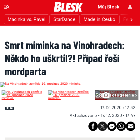
Můj Blesk
Macinka vs. Pavel
StarDance
Made in Česko
Festiva
Smrt miminka na Vinohradech:
Někdo ho uškrtil?! Případ řeší
mordparta
28
Fotogalerie >
pom
17. 12. 2020 • 12:32
Aktualizováno - 17. 12. 2020 • 17:47