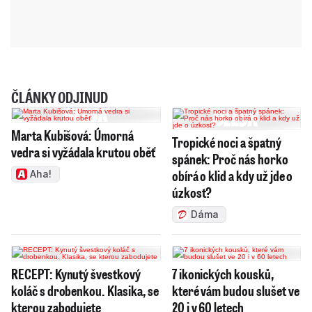
ČLÁNKY ODJINUD
Marta Kubišová: Úmorná
Tropické noci a špatný
vedra si vyžádala krutou oběť
spánek: Proč nás horko
obírá o klid a kdy už jde o
Aha!
úzkost?
Dáma
RECEPT: Kynutý švestkový
7 ikonických kousků,
koláč s drobenkou. Klasika, se
které vám budou slušet ve
kterou zabodujete
20 i v 60 letech