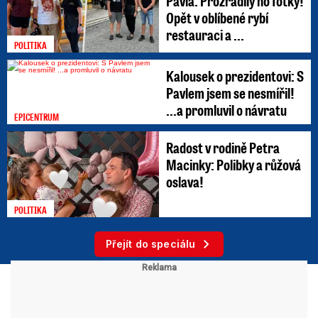
Pavla: Prozradily ho fotky!
Opět v oblíbené rybí
restauraci a ...
POLITIKA
Kalousek o prezidentovi: S
Pavlem jsem se nesmířil!
...a promluvil o návratu
EPICENTRUM
Radost v rodině Petra
Macinky: Polibky a růžová
oslava!
POLITIKA
Přejít do speciálu