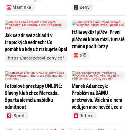
Maminka
Ženy
Itálie vyklízí pláže. První
Jak se zdravě zchladit v
plážové kluby mizí, turisté
tropických vedrech: Co
změnu pocítí brzy
pomáhá a kdy už riskujete úpal
e15
https://mojezdravi.zeny.cz/
Fotbalové přestupy ONLINE:
Marek Adamczyk:
Slavný klub chce Mercada,
Problém na DAMU
Sparta ale měla nabídku
přetrvává. Všichni o něm
odmítnout
vědí, jen moc nevědí, co s
ním
iSport
Reflex