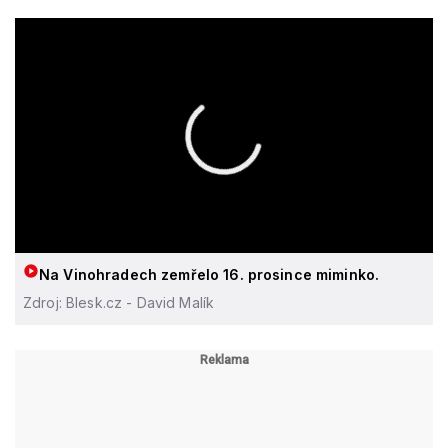
Na Vinohradech zemřelo 16. prosince miminko.
Zdroj: Blesk.cz - David Malík