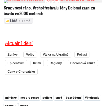
Sraz v šest ráno. Vrchol festivalu Tóny Dolomit zazní za
úsvitu ve 3000 metrech
Lidé a země
Aktuální dění
Zprávy
Volby
Válka na Ukrajině
Počasí
Epicentrum
Krimi
Regiony
Bitcoinová kauza
Ceny v Chorvatsku
miminko
novorozenec
policie
smrt
bezvědomí
Vinohrady
Praha 2
Praha