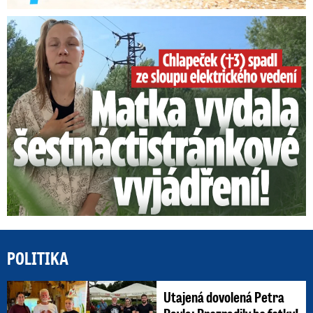
Smrtelný pád chlapce: Matka vydala vyjádření na 16 stran
POLITIKA
Utajená dovolená Petra