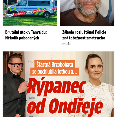
Brutální útok v Tanvaldu:
Záhada rozluštěna! Policie
Několik pobodaných
zná totožnost zmateného
muže
Šťastná Brzobohatá se pochlubila fotkou: Rýpanec od Ondřeje