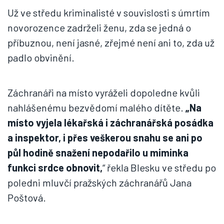
Už ve středu kriminalisté v souvislosti s úmrtím
novorozence zadrželi ženu, zda se jedná o
příbuznou, není jasné, zřejmé není ani to, zda už
padlo obvinění.
Záchranáři na místo vyráželi dopoledne kvůli
nahlášenému bezvědomí malého dítěte.
„Na
místo vyjela lékařská i záchranářská posádka
a inspektor, i přes veškerou snahu se ani po
půl hodině snažení nepodařilo u miminka
funkci srdce obnovit,
“ řekla Blesku ve středu po
poledni mluvčí pražských záchranářů Jana
Poštová.