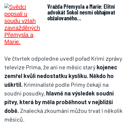
Vražda Přemysla a Marie: Elitní
advokát Sokol nesmí obhajovat
obžalovaného…
Ve čtvrtek odpoledne uvedl pořad Krimi zprávy
televize Prima, že ani ne měsíc starý
kojenec
zemřel kvůli nedostatku kyslíku. Někdo ho
uškrtil.
Kriminalisté podle Primy čekají na
soudní posudky,
hlavně na výsledek soudní
pitvy, která by měla proběhnout v nejbližší
době.
Znalecká zkoumání můžou trvat i několik
měsíců.