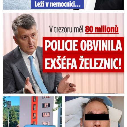
V trezoru měl 80 milionů: Policie obvinila exšéfa železnic!