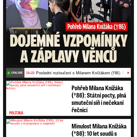
Poslední rozloučení s Milanem Knížákem (†86): Dojemn
15:22
ONLINE
Pohřeb Milana Knížáka
(†86): Státní pocty, plná
smuteční síň i nečekaní
řečníci
POLITIKA
Minulost Milana Knížáka
(†86): 10 let soudů s