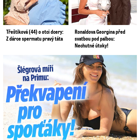
Třeštíková (44) o otci dcery:
Ronaldova Georgina před
Z dárce spermatu pravý táta
svatbou pod palbou:
Nechutné útoky!
Lucie Šlégrová míří na Primu. Překvapení pro sporťáky!