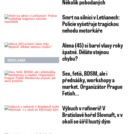
Několik pobodaných
Smrt na silnici v Letňanech:
Policie vyšetřuje tragickou
nehodu motorkáře
Alena (45) si barví vlasy roky
špatně. Děláte stejnou
chybu?
REKLAMA
Sex, fetiš, BDSM, ale i
přednášky, workshopy a
market. Organizátor Prague
Fetish…
Výbuch v rafinerii! V
Bratislavě hořel Slovnaft, v v
okolí se šířil hustý dým