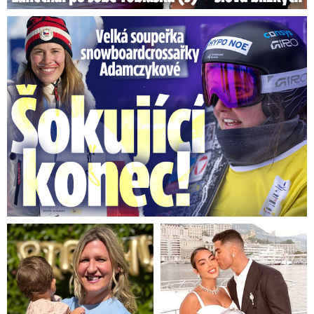
Velká soupeřka Adamczykové: Šokující konec!