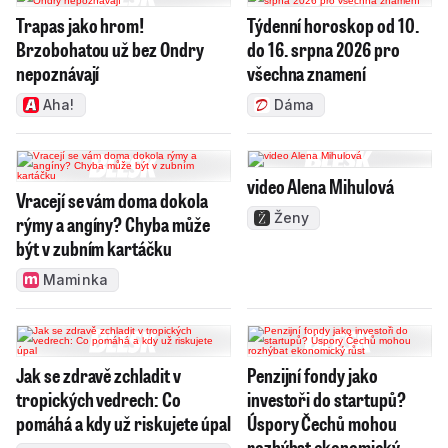
Trapas jako hrom!
Týdenní horoskop od 10.
Brzobohatou už bez Ondry
do 16. srpna 2026 pro
nepoznávají
všechna znamení
Aha!
Dáma
video Alena Mihulová
Vracejí se vám doma dokola
Ženy
rýmy a angíny? Chyba může
být v zubním kartáčku
Maminka
Jak se zdravě zchladit v
Penzijní fondy jako
tropických vedrech: Co
investoři do startupů?
pomáhá a kdy už riskujete úpal
Úspory Čechů mohou
rozhýbat ekonomický