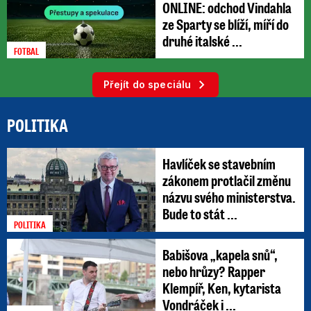
ONLINE: odchod Vindahla
ze Sparty se blíží, míří do
druhé italské ...
FOTBAL
Přejít do speciálu
POLITIKA
Havlíček se stavebním
zákonem protlačil změnu
názvu svého ministerstva.
Bude to stát ...
POLITIKA
Babišova „kapela snů“,
nebo hrůzy? Rapper
Klempíř, Ken, kytarista
Vondráček i ...