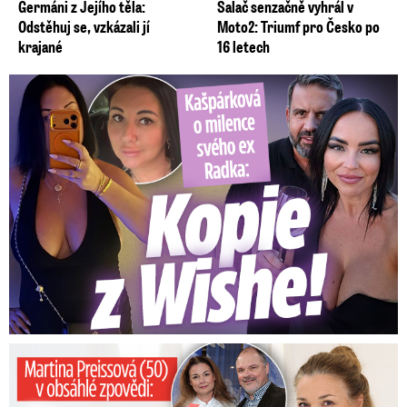
Germáni z Jejího těla:
Salač senzačně vyhrál v
Odstěhuj se, vzkázali jí
Moto2: Triumf pro Česko po
krajané
16 letech
Kašpárková o milence svého ex Radka: Kopie z Wishe!
Preissová (50) v obsáhlé zpovědi: Poprvé o operaci manžela