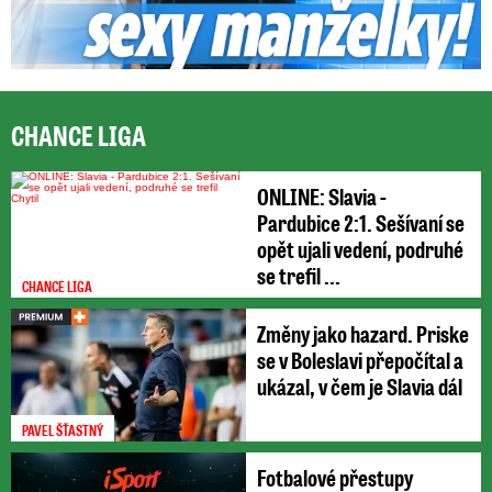
CHANCE LIGA
ONLINE: Slavia -
Pardubice 2:1. Sešívaní se
opět ujali vedení, podruhé
se trefil ...
CHANCE LIGA
Změny jako hazard. Priske
se v Boleslavi přepočítal a
ukázal, v čem je Slavia dál
PAVEL ŠŤASTNÝ
Fotbalové přestupy