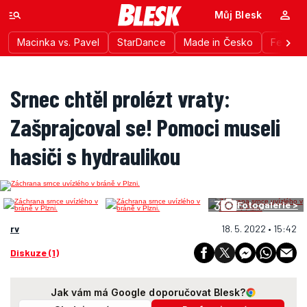
Můj Blesk
Macinka vs. Pavel
StarDance
Made in Česko
Festiva
Srnec chtěl prolézt vraty:
Zašprajcoval se! Pomoci museli
hasiči s hydraulikou
3
Fotogalerie >
rv
18. 5. 2022 • 15:42
Diskuze (1)
Jak vám má Google doporučovat Blesk?