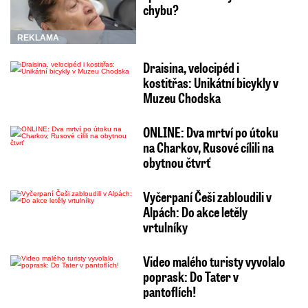
chybu?
REKLAMA
Draisina, velocipéd i
kostitřas: Unikátní bicykly v
Muzeu Chodska
ONLINE: Dva mrtví po útoku
na Charkov, Rusové cílili na
obytnou čtvrť
Vyčerpaní Češi zabloudili v
Alpách: Do akce letěly
vrtulníky
Video malého turisty vyvolalo
poprask: Do Tater v
pantoflích!