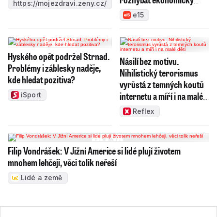
https://mojezdravi.zeny.cz/
růst
e15
Hyského opět podržel Strnad.
Násilí bez motivu.
Problémy i záblesky naděje,
Nihilistický terorismus
kde hledat pozitiva?
vyrůstá z temných koutů
internetu a míří i na malé
iSport
děti
Reflex
Filip Vondrášek: V Jižní Americe si lidé plují životem
mnohem lehčeji, věci tolik neřeší
Lidé a země