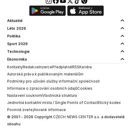
Aktuálně
Léto 2026
Politika
Sport 2026
Technologie
Ekonomika
Kontakty
Redakce
Inzerce
Předplatné
RSS
Kariéra
Autorská práva k publikovaným materiálům
Podmínky pro užívání služby informační společnosti
Informace o zpracování osobních údajů
Cookies
Nastavení soukromí
Vlastnická struktura
Jednotná kontaktní místa / Single Points of Contact
Etický kodex
Povinně zveřejňované informace
© 2001 - 2026 Copyright
CZECH NEWS CENTER a.s.
a dodavatelé
obsahu