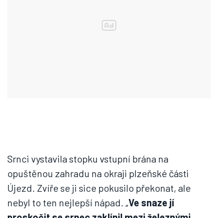
Srnci vystavila stopku vstupní brána na
opuštěnou zahradu na okraji plzeňské části
Újezd. Zvíře se ji sice pokusilo překonat, ale
nebyl to ten nejlepší nápad. „
Ve snaze jí
proskočit se srnec zaklínil mezi železnými