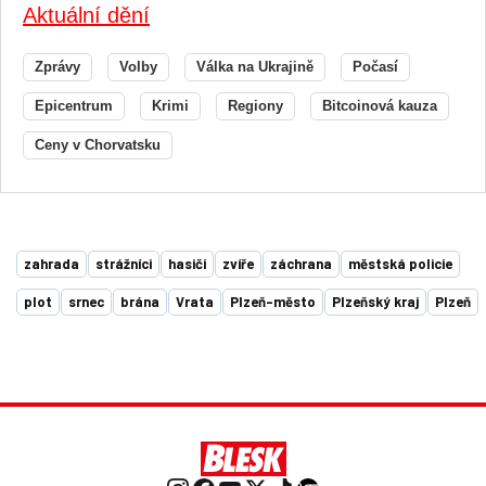
Aktuální dění
Zprávy
Volby
Válka na Ukrajině
Počasí
Epicentrum
Krimi
Regiony
Bitcoinová kauza
Ceny v Chorvatsku
zahrada
strážníci
hasiči
zvíře
záchrana
městská policie
plot
srnec
brána
Vrata
Plzeň-město
Plzeňský kraj
Plzeň