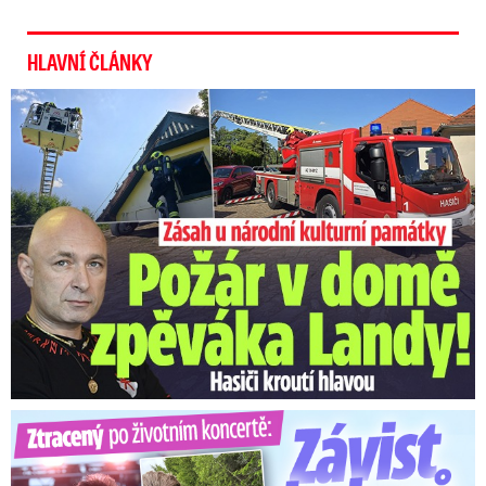
HLAVNÍ ČLÁNKY
U Daniela Landy hořelo! Hasiči kroutí hlavou
Ztracený po životním koncertě: Závist kolegů a teplý popík