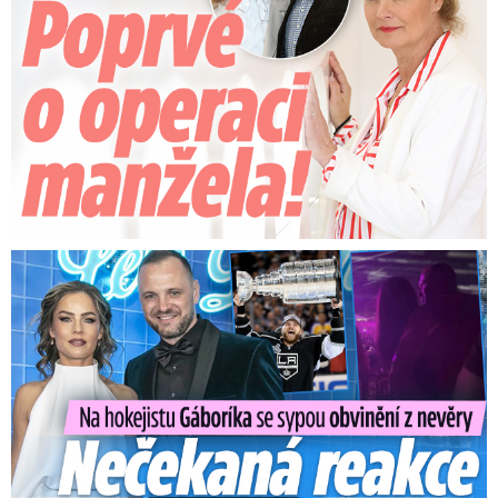
Na Gáboríka se sypou obvinění z nevěry: Reakce manželky!