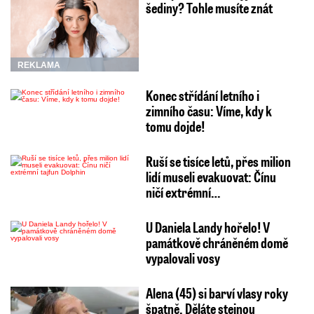
šediny? Tohle musíte znát
REKLAMA
Konec střídání letního i
zimního času: Víme, kdy k
tomu dojde!
Ruší se tisíce letů, přes milion
lidí museli evakuovat: Čínu
ničí extrémní…
U Daniela Landy hořelo! V
památkově chráněném domě
vypalovali vosy
Alena (45) si barví vlasy roky
špatně. Děláte stejnou