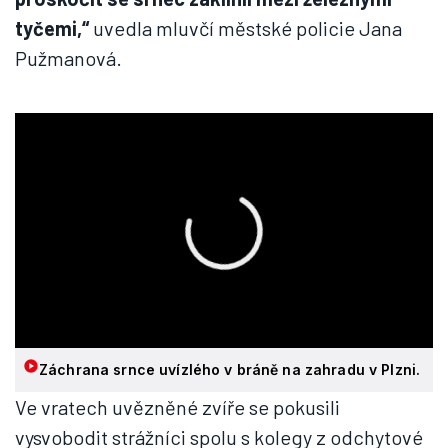
tyčemi,“
uvedla mluvčí městské policie Jana
Pužmanová.
Záchrana srnce uvízlého v bráně na zahradu v Plzni.
Ve vratech uvězněné zvíře se pokusili
vysvobodit strážníci spolu s kolegy z odchytové