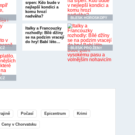
srpen: Kdo bude v
nejlepší kondici a
komu hrozí
nadváha?
BLESK HOROSKOPY
Italky a Francouzky
rozhodly: Bílé džíny
se na podzim vracejí
do hry! Babí léto…
.CZ
BLESK PRO ŽENY
.CZ
rajině
Počasí
Epicentrum
Krimi
Ceny v Chorvatsku