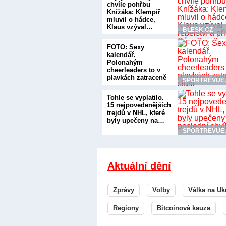
chvíle pohřbu
Knížáka: Klempíř
mluvil o hádce,
Klaus vzýval…
BLESK.CZ
FOTO: Sexy
kalendář.
Polonahým
cheerleaders to v
plavkách zatraceně
SPORTREVUE
sluší
Tohle se vyplatilo.
15 nejpovedenějších
trejdů v NHL, které
byly upečeny na…
SPORTREVUE
Aktuální dění
Zprávy
Volby
Válka na Uk
Regiony
Bitcoinová kauza