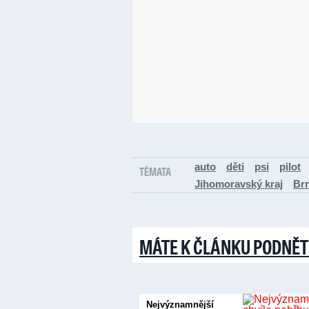
auto
děti
psi
pilot
TÉMATA
Jihomoravský kraj
Br
MÁTE K ČLÁNKU PODNĚT
Nejvýznamnější