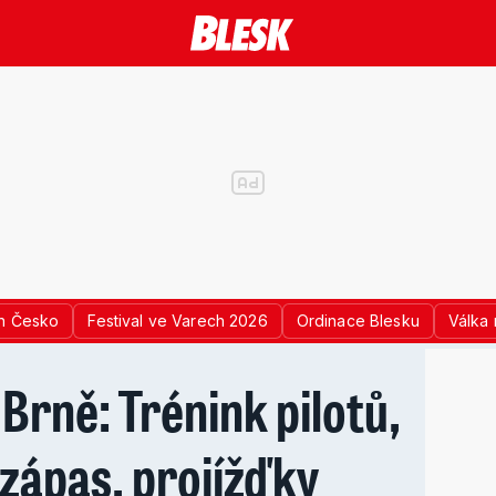
n Česko
Festival ve Varech 2026
Ordinace Blesku
Válka 
 Brně: Trénink pilotů,
 zápas, projížďky