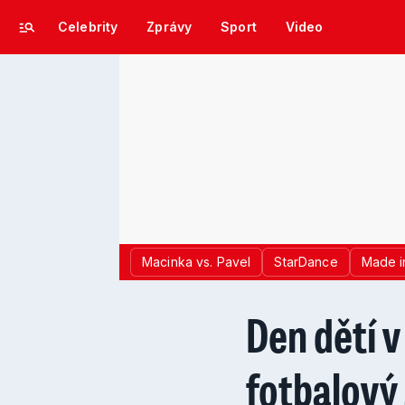
Celebrity
Zprávy
Sport
Video
Macinka vs. Pavel
StarDance
Made i
Den dětí v
fotbalový