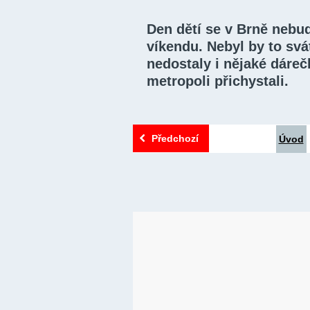
Den dětí se v Brně nebude
víkendu. Nebyl by to sv
nedostaly i nějaké dáreč
metropoli přichystali.
Předchozí
Úvod