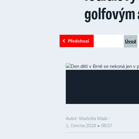
golfovým 
Předchozí
Úvod
Autor: Markéta Malá -
1. června 2018 ● 08:57