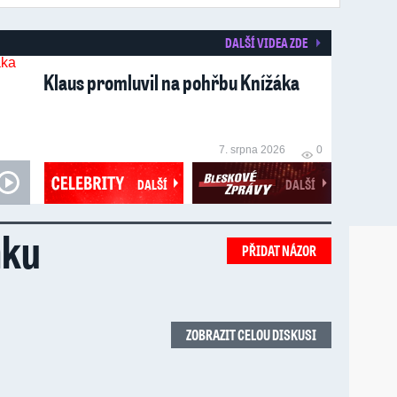
DALŠÍ VIDEA ZDE
Klaus promluvil na pohřbu Knížáka
7. srpna 2026
0
DALŠÍ
DALŠÍ
nku
PŘIDAT NÁZOR
ZOBRAZIT CELOU DISKUSI