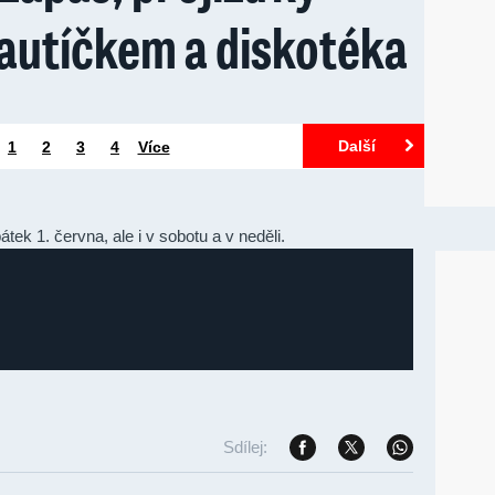
autíčkem a diskotéka
Další
1
2
3
4
Více
Sdílej: