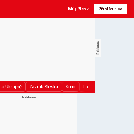
Můj Blesk
Přihlásit se
na Ukrajině
Zázrak Blesku
Krimi
Donald Trump
Sport