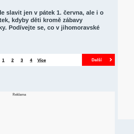
 slavit jen v pátek 1. června, ale i o
átek, kdyby děti kromě zábavy
ky. Podívejte se, co v jihomoravské
Další
1
2
3
4
Více