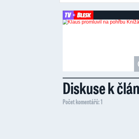
Diskuse k člá
Počet komentářů: 1