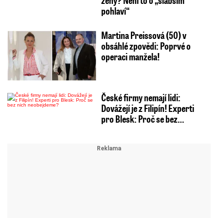
ženy? Není to o „slabším
pohlaví“
Martina Preissová (50) v
obsáhlé zpovědi: Poprvé o
operaci manžela!
České firmy nemají lidi:
Dovážejí je z Filipín! Experti
pro Blesk: Proč se bez…