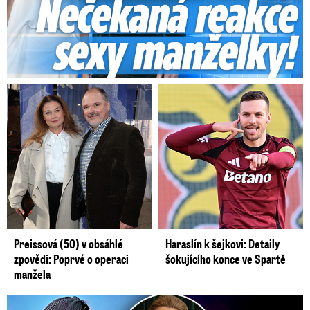
Preissová (50) v obsáhlé
Haraslín k šejkovi: Detaily
zpovědi: Poprvé o operaci
šokujícího konce ve Spartě
manžela