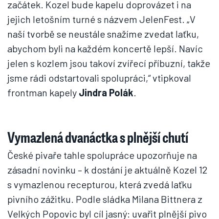
začátek. Kozel bude kapelu doprovázet i na
jejich letošním turné s názvem JelenFest. „V
naší tvorbě se neustále snažíme zvedat laťku,
abychom byli na každém koncertě lepší. Navíc
jelen s kozlem jsou takoví zvířecí příbuzní, takže
jsme rádi odstartovali spolupráci,“ vtipkoval
frontman kapely
Jindra Polák
.
Vymazlená dvanáctka s plnější chutí
České pivaře tahle spolupráce upozorňuje na
zásadní novinku – k dostání je aktuálně Kozel 12
s vymazlenou recepturou, která zvedá laťku
pivního zážitku. Podle sládka Milana Bittnera z
Velkých Popovic byl cíl jasný: uvařit plnější pivo