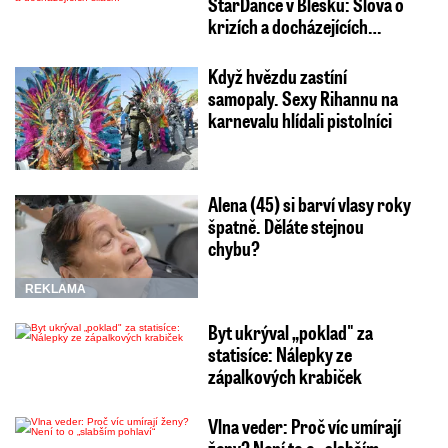
StarDance v Blesku: Slova o
krizích a docházejících…
Když hvězdu zastíní
samopaly. Sexy Rihannu na
karnevalu hlídali pistolníci
Alena (45) si barví vlasy roky
špatně. Děláte stejnou
chybu?
REKLAMA
Byt ukrýval „poklad" za
statisíce: Nálepky ze
zápalkových krabiček
Vlna veder: Proč víc umírají