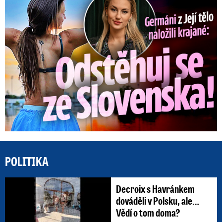
Germáni z Jejího těla: Odstěhuj se, vzkázali jí krajané
POLITIKA
Decroix s Havránkem
dováděli v Polsku, ale…
Vědí o tom doma?