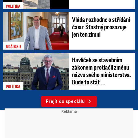
POLITIKA
Vláda rozhodne o střídání
času: Šťastný prosazuje
jen ten zimní
UDÁLOSTI
Havlíček se stavebním
zákonem protlačil změnu
názvu svého ministerstva.
Bude to stát ...
POLITIKA
Přejít do speciálu