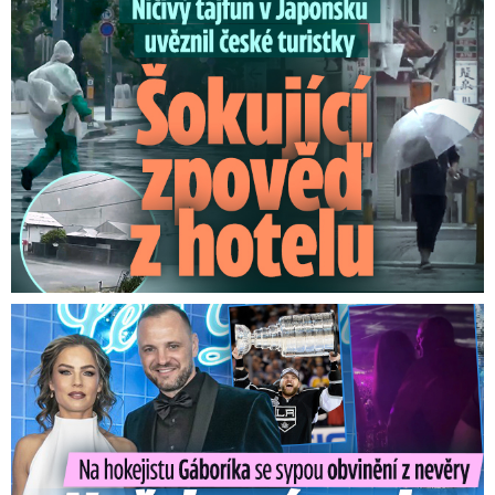
Ničivý tajfun uvěznil české turistky: Šokující zpověď
Na Gáboríka se sypou obvinění z nevěry: Reakce manželky!