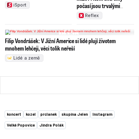
počasí jsou trvalými
iSport
problémy Česka
Reflex
Filip Vondrášek: V Jižní Americe si lidé plují životem
mnohem lehčeji, věci tolik neřeší
Lidé a země
koncert
kozel
prclanek
skupina Jelen
Instagram
Velké Popovice
Jindra Polák