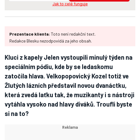
Jak to celé funguje
Prezentace klienta:
Toto není redakční text.
Redakce Blesku nezodpovídá za jeho obsah.
Kluci z kapely Jelen vystoupili minulý týden na
speciálním pódiu, kde by se ledaskomu
zatočila hlava. Velkopopovický Kozel totiž ve
Žlutých lázních představil novou dvanáctku,
která zvedá laťku tak, že muzikanty i s nástroji
vytáhla vysoko nad hlavy diváků. Troufli byste
si na to?