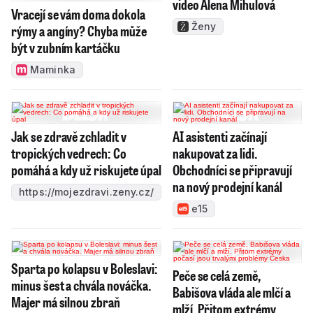
video Alena Mihulová
Vracejí se vám doma dokola
Ženy
rýmy a angíny? Chyba může
být v zubním kartáčku
Maminka
Jak se zdravě zchladit v
AI asistenti začínají
tropických vedrech: Co
nakupovat za lidi.
pomáhá a kdy už riskujete úpal
Obchodníci se připravují
na nový prodejní kanál
https://mojezdravi.zeny.cz/
e15
Sparta po kolapsu v Boleslavi:
Peče se celá země,
minus šest a chvála nováčka.
Babišova vláda ale mlčí a
Majer má silnou zbraň
mlží. Přitom extrémy