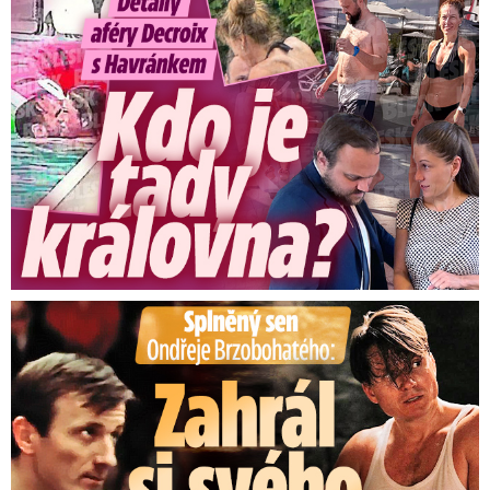
Detaily aféry Decroix s Havránkem: Kdo je tady královna?
Splněný sen Ondřeje Brzobohatého: Zahrál si svého tátu