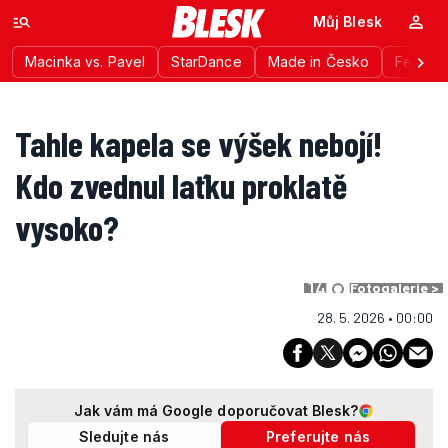
Můj Blesk
Macinka vs. Pavel
StarDance
Made in Česko
Festiva
Tahle kapela se výšek nebojí!
Kdo zvednul laťku proklatě
vysoko?
14
Fotogalerie >
28. 5. 2026 • 00:00
Jak vám má Google doporučovat Blesk?
Sledujte nás
Preferujte nás