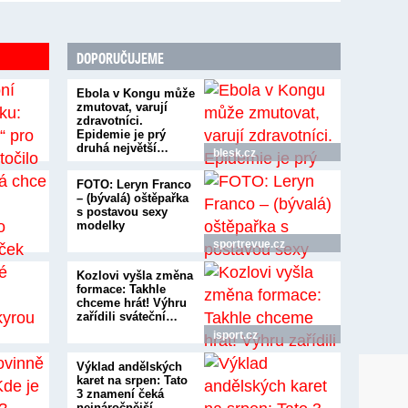
DOPORUČUJEME
Ebola v Kongu může
zmutovat, varují
zdravotníci.
Epidemie je prý
druhá největší…
blesk.cz
FOTO: Leryn Franco
– (bývalá) oštěpařka
s postavou sexy
modelky
sportrevue.cz
Kozlovi vyšla změna
formace: Takhle
chceme hrát! Výhru
zařídili sváteční…
isport.cz
Výklad andělských
karet na srpen: Tato
3 znamení čeká
nejnáročnější