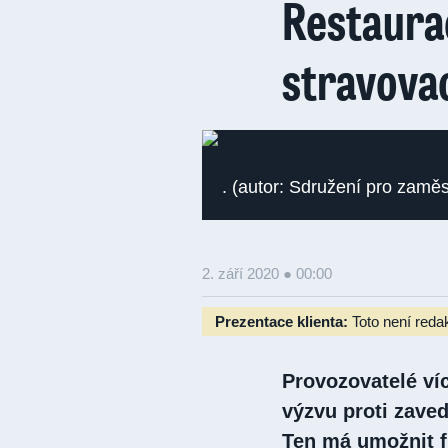
Restaurac
stravova
. (autor: Sdružení pro zamě
2. září 2020 ● 00:00
Prezentace klienta:
Toto není reda
Provozovatelé víc
výzvu proti zave
Ten má umožnit f