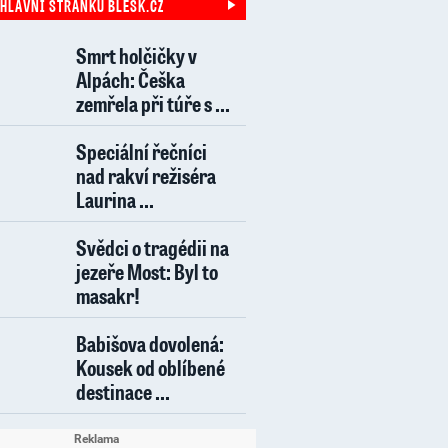
 HLAVNÍ STRÁNKU BLESK.CZ
Smrt holčičky v
Alpách: Češka
zemřela při túře s ...
Speciální řečníci
nad rakví režiséra
Laurina ...
Svědci o tragédii na
jezeře Most: Byl to
masakr!
Babišova dovolená:
Kousek od oblíbené
destinace ...