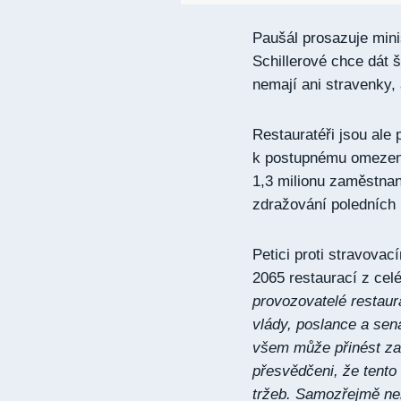
Paušál prosazuje mini
Schillerové chce dát 
nemají ani stravenky, 
Restauratéři jsou ale
k postupnému omezení
1,3 milionu zaměstna
zdražování poledních
Petici proti stravova
2065 restaurací z cel
provozovatelé restaur
vlády, poslance a sená
všem může přinést za
přesvědčeni, že tento
tržeb. Samozřejmě není