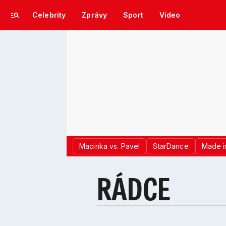
Celebrity
Zprávy
Sport
Video
Macinka vs. Pavel
StarDance
Made i
RÁDCE