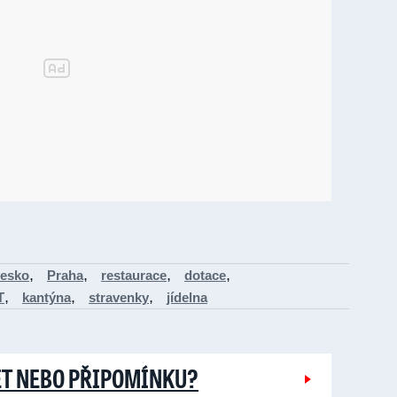
,
,
,
,
esko
Praha
restaurace
dotace
,
,
,
T
kantýna
stravenky
jídelna
ĚT NEBO PŘIPOMÍNKU?