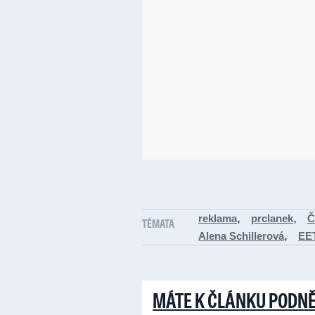
,
,
reklama
prclanek
Č
TÉMATA
,
Alena Schillerová
EE
MÁTE K ČLÁNKU PODN