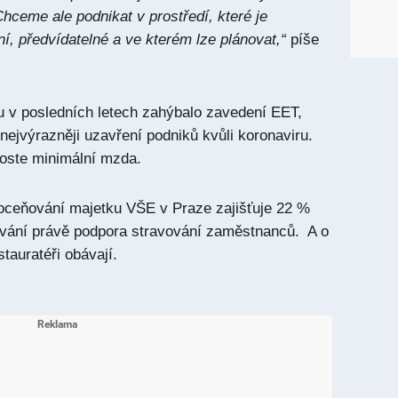
Chceme ale podnikat v prostředí, které je
í, předvídatelné a ve kterém lze plánovat,“
píše
ou v posledních letech zahýbalo zavedení EET,
nejvýrazněji uzavření podniků kvůli koronaviru.
roste minimální mzda.
u oceňování majetku VŠE v Praze zajišťuje 22 %
ování právě podpora stravování zaměstnanců. A o
stauratéři obávají.