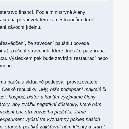
sterstvo financí. Podle ministryně Aleny
šanci na příspěvek těm zaměstnancům, kteří
ani závodní jídelnu.
 přesvědčení, že zavedení paušálu povede
 až zrušení stravenek, které dnes čerpá zhruba
nců. Výsledkem pak bude zavírání restaurací nebo
 menu.
címu paušálu aktuálně podepsali provozovatelé
é České republiky.
„My, níže podepsaní majitelé či
ací, hospod, bister a kantýn vyzýváme členy
tory, aby zvážili negativní důsledky, které nám
vedení tzv. stravovacího paušálu. Jsme
 experiment vyústí ve významný pokles našich
 starostí politiků zajišťovat nám klienty a starat