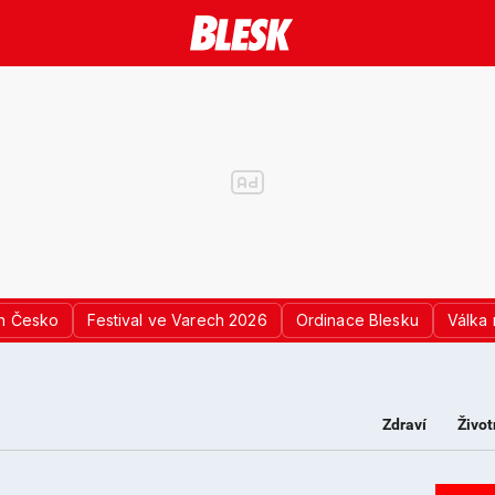
n Česko
Festival ve Varech 2026
Ordinace Blesku
Válka 
Zdraví
Život