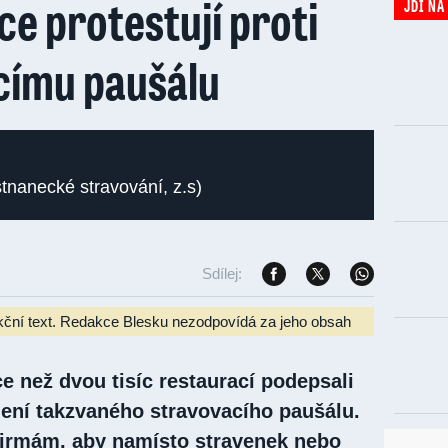
e protestují proti
JDI NA
címu paušálu
stnanecké stravování, z.s)
Sdílej:
kční text. Redakce Blesku nezodpovídá za jeho obsah
e než dvou tisíc restaurací podepsali
dení takzvaného stravovacího paušálu.
irmám, aby namísto stravenek nebo