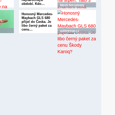
období. Kdo…
blesk horoskopy
Honosný Mercedes-
Maybach GLS 680
přijel do Česka. Je
libo černý paket za
cenu…
autorevue.cz