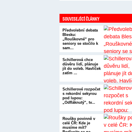
SOUVISEJÍCÍ ČLÁNKY
Předvolební debata
Blesku:
„Rouškovné“ pro
seniory se stočilo k
sam...
Schillerová chce
důvěru lidí, plánuje
jít do voleb. Havlíček
zatím ...
Schillerové rozpočet
s rekordní sekyrou
pod lupou:
„Odfláknutý“, tv...
Roušky povinně v
celé ČR: Kde je
musíme mít?
Podívejte se na