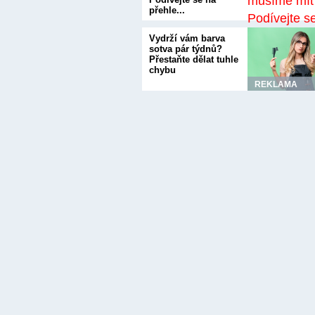
přehle...
Vydrží vám barva
sotva pár týdnů?
Přestaňte dělat tuhle
chybu
REKLAMA