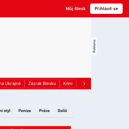
Můj Blesk
Přihlásit se
na Ukrajině
Zázrak Blesku
Krimi
Donald Trump
Sport
ní styl
Peníze
Práce
Další