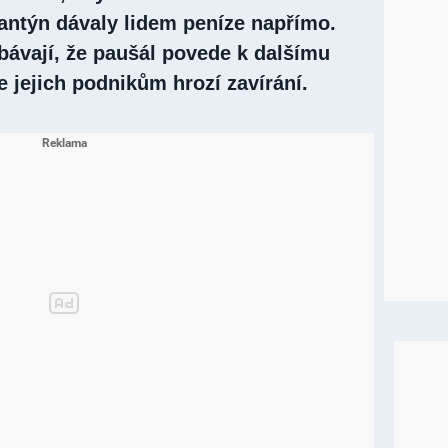
kantýn dávaly lidem peníze napřímo.
bávají, že paušál povede k dalšímu
že jejich podnikům hrozí zavírání.