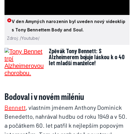
V den Amyných narozenin byl uveden nový videoklip
s Tony Bennettem Body and Soul.
Zdroj: /Youtube/
Zpěvák Tony Bennett: S
Alzheimerem bojuje láskou k o 40
let mladší manželce!
Bodoval i v novém miléniu
Bennett
, vlastním jménem Anthony Dominick
Benedetto, nahrával hudbu od roku 1949 a v 50.
a počátkem 60. let patřil k nejlepším popovým