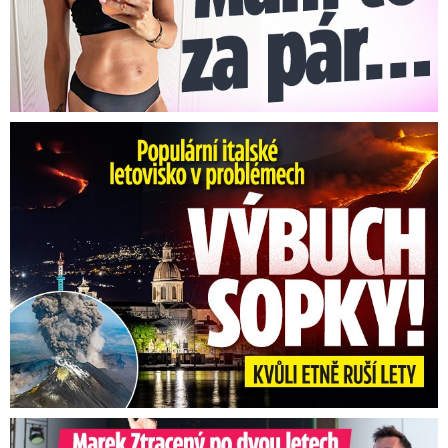
Erupce sicilské sopky Etny: Ruší desítky letů
Marek Ztracený na Letné: Pártlová stopla koncert