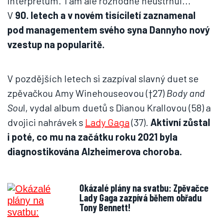
interpretům. Tam ale rozhodně neustrnul...
V
90. letech a v novém tisíciletí zaznamenal
pod managementem svého syna Dannyho nový
vzestup na popularitě.
V pozdějších letech si zazpíval slavný duet se
zpěvačkou Amy Winehouseovou (†27)
Body and
Sou
l, vydal album duetů s Dianou Krallovou (58) a
dvojici nahrávek s
Lady Gaga
(37).
Aktivní zůstal
i poté, co mu na začátku roku 2021 byla
diagnostikována Alzheimerova choroba.
Okázalé plány na svatbu: Zpěvačce
Lady Gaga zazpívá během obřadu
Tony Bennett!