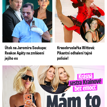
Útok na Jaromíra Soukupa:
Krasobruslařka Wittová:
Reakce Agáty na zmlácení
Pikantní odhalení tajné
jejího ex
policie!
Krásná sestra Krainové bez emocí: Mám to za pár…