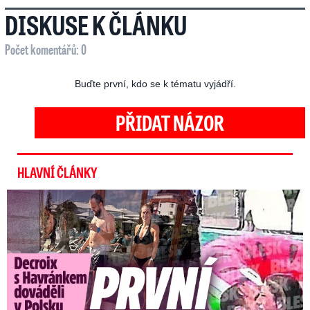
DISKUSE K ČLÁNKU
Počet komentářů: 0
Buďte první, kdo se k tématu vyjádří.
PŘIDAT NÁZOR
HLAVNÍ ČLÁNKY
Exministryně s Havránkem dováděli v Polsku: První slova!