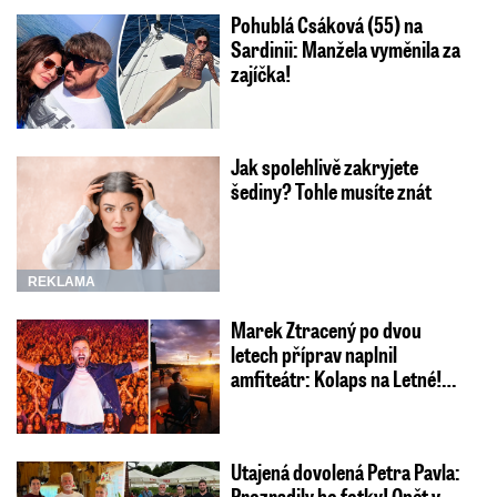
Pohublá Csáková (55) na
Sardinii: Manžela vyměnila za
zajíčka!
Jak spolehlivě zakryjete
šediny? Tohle musíte znát
REKLAMA
Marek Ztracený po dvou
letech příprav naplnil
amfiteátr: Kolaps na Letné!…
Utajená dovolená Petra Pavla:
Prozradily ho fotky! Opět v