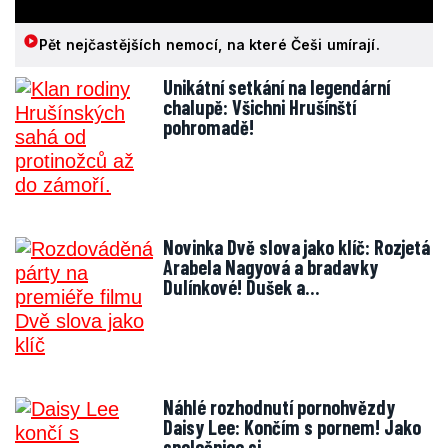
Pět nejčastějších nemocí, na které Češi umírají.
Unikátní setkání na legendární
chalupě: Všichni Hrušínští
pohromadě!
Novinka Dvě slova jako klíč: Rozjetá
Arabela Nagyová a bradavky
Dulínkové! Dušek a…
Náhlé rozhodnutí pornohvězdy
Daisy Lee: Končím s pornem! Jako
společnice si…