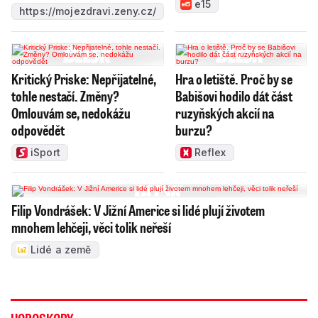
e15
https://mojezdravi.zeny.cz/
Kritický Priske: Nepřijatelné,
Hra o letiště. Proč by se
tohle nestačí. Změny?
Babišovi hodilo dát část
Omlouvám se, nedokážu
ruzyňských akcií na
odpovědět
burzu?
iSport
Reflex
Filip Vondrášek: V Jižní Americe si lidé plují životem
mnohem lehčeji, věci tolik neřeší
Lidé a země