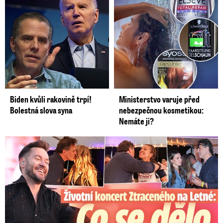
Biden kvůli rakovině trpí!
Ministerstvo varuje před
Bolestná slova syna
nebezpečnou kosmetikou:
Nemáte ji?
Koncert Ztraceného na Letné: Jágr přišel s Dominikou, ale...