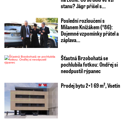
stanu? Jágr přišel s…
Poslední rozloučení s
Milanem Knížákem (†86):
Dojemné vzpomínky přátel a
záplava…
Šťastná Brzobohatá se
pochlubila fotkou: Ondřej si
neodpustil rýpanec
Prodej bytu 2+1 69 m², Vsetín