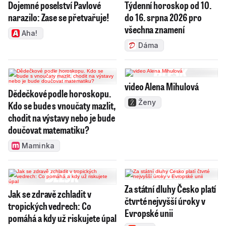
Dojemné poselství Pavlové
Týdenní horoskop od 10.
narazilo: Zase se přetvařuje!
do 16. srpna 2026 pro
všechna znamení
Aha!
Dáma
video Alena Mihulová
Dědečkové podle horoskopu.
Ženy
Kdo se bude s vnoučaty mazlit,
chodit na výstavy nebo je bude
doučovat matematiku?
Maminka
Za státní dluhy Česko platí
Jak se zdravě zchladit v
čtvrté nejvyšší úroky v
tropických vedrech: Co
Evropské unii
pomáhá a kdy už riskujete úpal