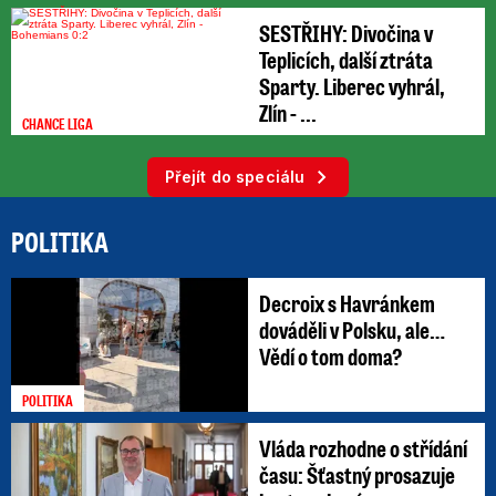
SESTŘIHY: Divočina v
Teplicích, další ztráta
Sparty. Liberec vyhrál,
Zlín - ...
CHANCE LIGA
Přejít do speciálu
POLITIKA
Decroix s Havránkem
dováděli v Polsku, ale…
Vědí o tom doma?
POLITIKA
Vláda rozhodne o střídání
času: Šťastný prosazuje