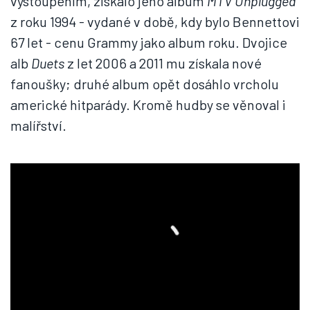
vystoupením, získalo jeho album
MTV Unplugged
z roku 1994 - vydané v době, kdy bylo Bennettovi
67 let - cenu Grammy jako album roku. Dvojice
alb
Duets
z let 2006 a 2011 mu získala nové
fanoušky; druhé album opět dosáhlo vrcholu
americké hitparády. Kromě hudby se věnoval i
malířství.