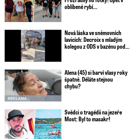
oblíbené rybí…
Nová láska ve sněmovních
lavicích: Decroix s mladým
kolegou z ODS v bazénu pod…
Alena (45) si barví vlasy roky
špatně. Děláte stejnou
chybu?
REKLAMA
Svědci o tragédii na jezeře
Most: Byl to masakr!