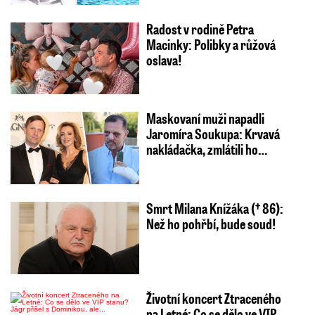
Radost v rodině Petra
Macinky: Polibky a růžová
oslava!
Maskovaní muži napadli
Jaromíra Soukupa: Krvavá
nakládačka, zmlátili ho…
Smrt Milana Knížáka († 86):
Než ho pohřbí, bude soud!
Životní koncert Ztraceného
na Letné: Co se dělo ve VIP