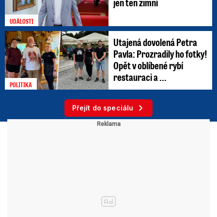
jen ten zimní
UDÁLOSTI
Utajená dovolená Petra
Pavla: Prozradily ho fotky!
Opět v oblíbené rybí
restauraci a ...
POLITIKA
Přejít do speciálu