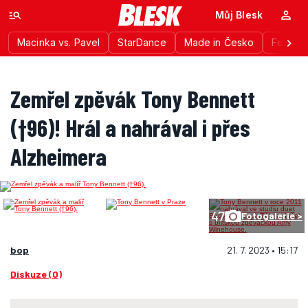
Můj Blesk
Macinka vs. Pavel
StarDance
Made in Česko
Festiva
Zemřel zpěvák Tony Bennett
(†96)! Hrál a nahrával i přes
Alzheimera
47
Fotogalerie >
bop
21. 7. 2023 • 15:17
Diskuze (0)