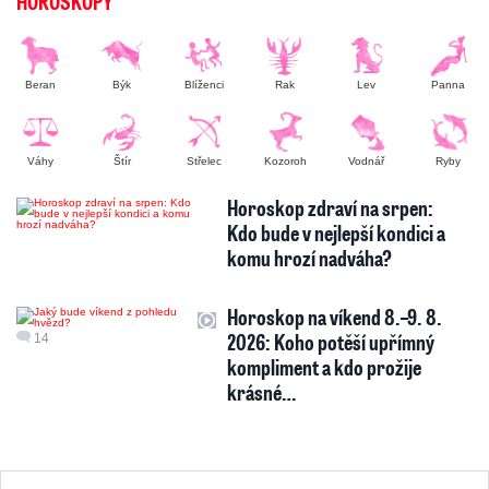
HOROSKOPY
Beran
Býk
Blíženci
Rak
Lev
Panna
Váhy
Štír
Střelec
Kozoroh
Vodnář
Ryby
Horoskop zdraví na srpen:
Kdo bude v nejlepší kondici a
komu hrozí nadváha?
Horoskop na víkend 8.–9. 8.
2026: Koho potěší upřímný
14
kompliment a kdo prožije
krásné…