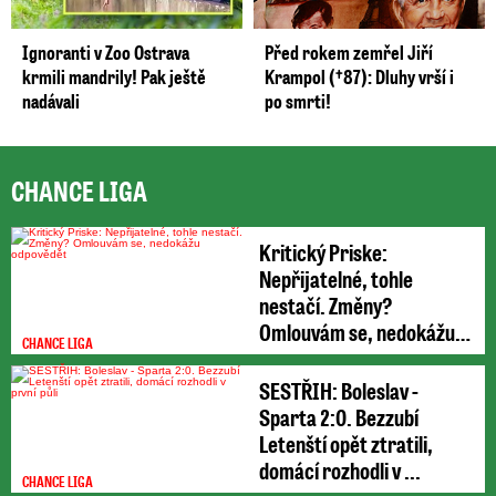
Ignoranti v Zoo Ostrava
Před rokem zemřel Jiří
krmili mandrily! Pak ještě
Krampol (†87): Dluhy vrší i
nadávali
po smrti!
CHANCE LIGA
Kritický Priske:
Nepřijatelné, tohle
nestačí. Změny?
Omlouvám se, nedokážu
CHANCE LIGA
odpovědět
SESTŘIH: Boleslav -
Sparta 2:0. Bezzubí
Letenští opět ztratili,
domácí rozhodli v ...
CHANCE LIGA