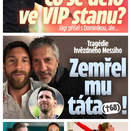
Tragédie hvězdného Messiho: Zemřel mu táta (†68)!