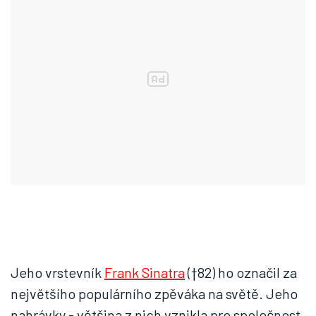
Jeho vrstevník
Frank Sinatra
(†82) ho označil za
největšího populárního zpěváka na světě. Jeho
nahrávky - většina z nich vznikla pro společnost