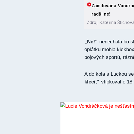
Zamilovaná Vondráč
radši ne!
Zdroj: Kateřina Štichov
„Ne!“
nenechala ho sk
oplátku mohla kickbox
bojových sportů, rázn
A do kola s Luckou s
kleci,“
vtipkoval o 18