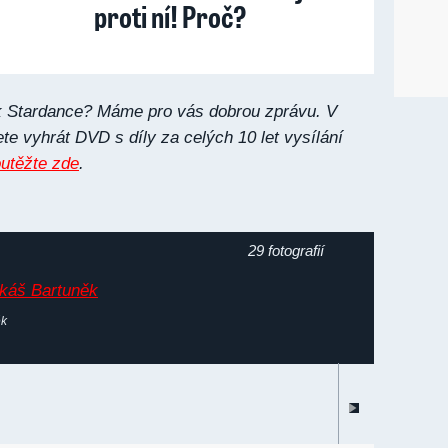
proti ní! Proč?
k Stardance? Máme pro vás dobrou zprávu. V
e vyhrát DVD s díly za celých 10 let vysílání
utěžte zde
.
29 fotografií
ěk