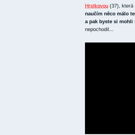
Hrstkovou
(37), která
naučím něco málo teb
a pak byste si mohli
nepochodil...