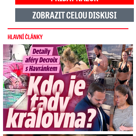
ZOBRAZIT CELOU DISKUSI
HLAVNÍ ČLÁNKY
Detaily aféry Decroix s Havránkem: Kdo je tady královna?