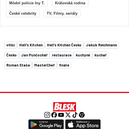
Módní policie Iny T.
Královská rodina
České celebrity
TV, Filmy, seriály
vítěz
Hell’s Kitchen
Hell’s Kitchen Česko
Jakub Reichmann
Česko
Jan Punčochář
restaurace
kuchyně
kuchař
Roman Staša
MasterChef
finále