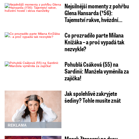
Nejsilnější momenty z pohřbu
Glena Hansarda (†56):
Tajemství rakve, hvězdní…
Co prozradilo parte Milana
Knížáka – a proč vypadá tak
nezvykle?
Pohublá Csáková (55) na
Sardinii: Manžela vyměnila za
zajíčka!
Jak spolehlivě zakryjete
šediny? Tohle musíte znát
REKLAMA
Marek Ztracený po dvou