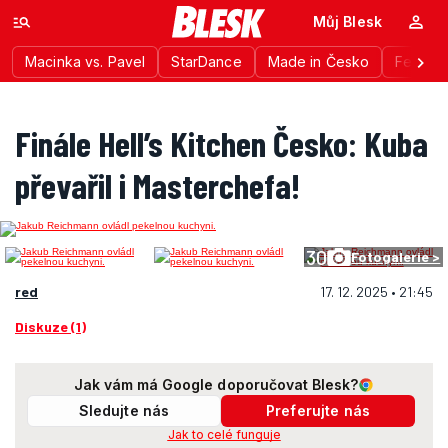
Můj Blesk
Macinka vs. Pavel
StarDance
Made in Česko
Festiva
Finále Hell’s Kitchen Česko: Kuba
převařil i Masterchefa!
30
Fotogalerie >
red
17. 12. 2025 • 21:45
Diskuze (1)
Jak vám má Google doporučovat Blesk?
Sledujte nás
Preferujte nás
Jak to celé funguje