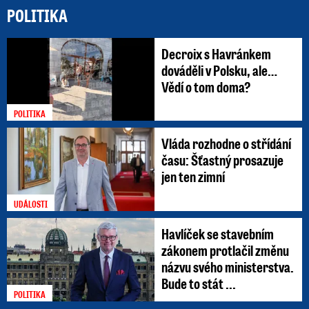
POLITIKA
Decroix s Havránkem
dováděli v Polsku, ale…
Vědí o tom doma?
POLITIKA
Vláda rozhodne o střídání
času: Šťastný prosazuje
jen ten zimní
UDÁLOSTI
Havlíček se stavebním
zákonem protlačil změnu
názvu svého ministerstva.
Bude to stát ...
POLITIKA