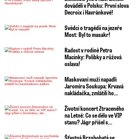
dováděli v Polsku: První slova
Decroix i Havránkové!
Svědci o tragédii na jezeře
Most: Byl to masakr!
Radost v rodině Petra
Macinky: Polibky a růžová
oslava!
Maskovaní muži napadli
Jaromíra Soukupa: Krvavá
nakládačka, zmlátili ho…
Životní koncert Ztraceného
na Letné: Co se dělo ve VIP
stanu? Jágr přišel s…
Šťastná Brzobohatá se