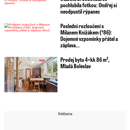
pochlubila fotkou: Ondřej si
neodpustil rýpanec
Poslední rozloučení s
Milanem Knížákem (†86):
Dojemné vzpomínky přátel a
záplava…
Prodej bytu 4+kk 86 m²,
Mladá Boleslav