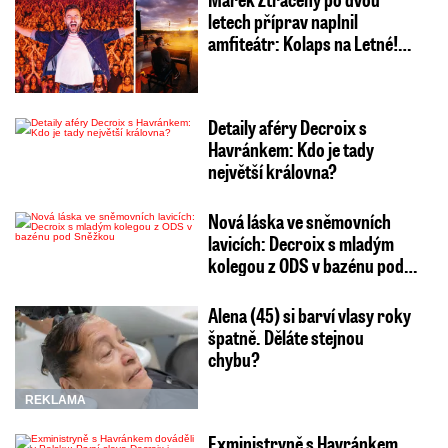
letech příprav naplnil
amfiteátr: Kolaps na Letné!…
Detaily aféry Decroix s
Havránkem: Kdo je tady
největší královna?
Nová láska ve sněmovních
lavicích: Decroix s mladým
kolegou z ODS v bazénu pod…
Alena (45) si barví vlasy roky
špatně. Děláte stejnou
chybu?
REKLAMA
Exministryně s Havránkem