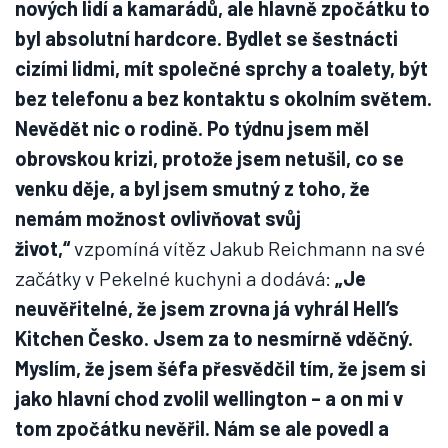
nových lidí a kamarádů, ale hlavně zpočátku to
byl absolutní hardcore. Bydlet se šestnácti
cizími lidmi, mít společné sprchy a toalety, být
bez telefonu a bez kontaktu s okolním světem.
Nevědět nic o rodině. Po týdnu jsem měl
obrovskou krizi, protože jsem netušil, co se
venku děje, a byl jsem smutný z toho, že
nemám možnost ovlivňovat svůj
život,“
vzpomíná vítěz Jakub Reichmann na své
začátky v Pekelné kuchyni a dodává:
„Je
neuvěřitelné, že jsem zrovna já vyhrál Hell’s
Kitchen Česko. Jsem za to nesmírně vděčný.
Myslím, že jsem šéfa přesvědčil tím, že jsem si
jako hlavní chod zvolil wellington – a on mi v
tom zpočátku nevěřil. Nám se ale povedl a