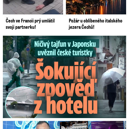
Čech ve Francii prý umlátil
Požár u oblíbeného italského
svoji partnerku!
jezera Čechů!
Ničivý tajfun uvěznil české turistky: Šokující zpověď
Na Gáboríka se sypou obvinění z nevěry: Reakce manželky!