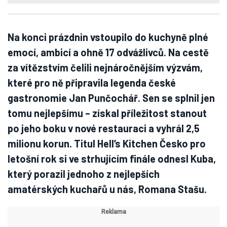
Na konci prázdnin vstoupilo do kuchyně plné
emocí, ambicí a ohně 17 odvážlivců. Na cestě
za vítězstvím čelili nejnáročnějším výzvám,
které pro ně připravila legenda české
gastronomie Jan Punčochář. Sen se splnil jen
tomu nejlepšímu – získal příležitost stanout
po jeho boku v nové restauraci a vyhrál 2,5
milionu korun. Titul Hell’s Kitchen Česko pro
letošní rok si ve strhujícím finále odnesl Kuba,
který porazil jednoho z nejlepších
amatérských kuchařů u nás, Romana Stašu.