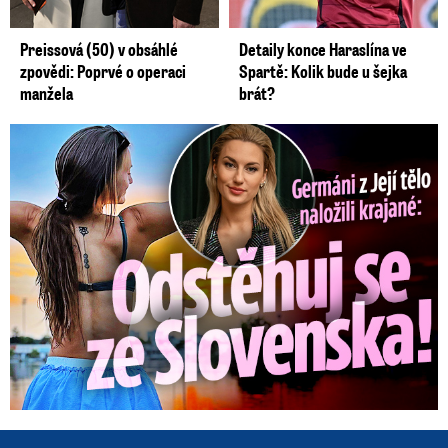
Preissová (50) v obsáhlé
Detaily konce Haraslína ve
zpovědi: Poprvé o operaci
Spartě: Kolik bude u šejka
manžela
brát?
Germáni z Jejího těla: Odstěhuj se, vzkázali jí krajané