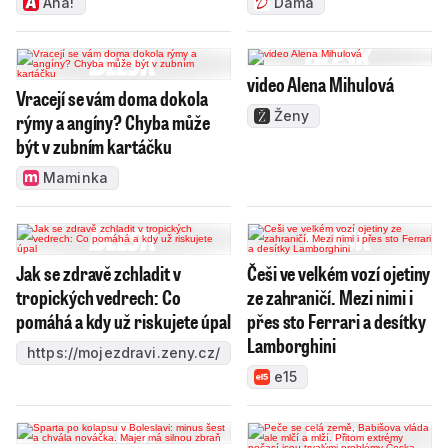
Aha!
Dáma
video Alena Mihulová
Vracejí se vám doma dokola
Ženy
rýmy a angíny? Chyba může
být v zubním kartáčku
Maminka
Jak se zdravě zchladit v
Češi ve velkém vozí ojetiny
tropických vedrech: Co
ze zahraničí. Mezi nimi i
pomáhá a kdy už riskujete úpal
přes sto Ferrari a desítky
Lamborghini
https://mojezdravi.zeny.cz/
e15