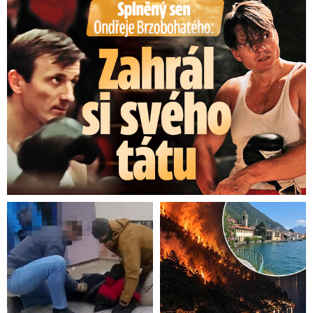
Splněný sen Ondřeje Brzobohatého: Zahrál si svého tátu