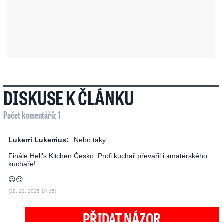
DISKUSE K ČLÁNKU
Počet komentářů: 1
Lukerri Lukerrius:
Nebo taky:
Finále Hell’s Kitchen Česko: Profi kuchař převařil i amatérského
kuchaře!
😉😏
(18. 12. 2025 14:15)
PŘIDAT NÁZOR