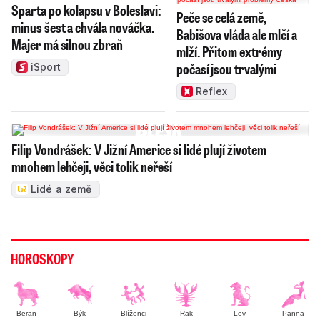
Sparta po kolapsu v Boleslavi:
Peče se celá země,
minus šest a chvála nováčka.
Babišova vláda ale mlčí a
Majer má silnou zbraň
mlží. Přitom extrémy
počasí jsou trvalými
iSport
problémy Česka
Reflex
Filip Vondrášek: V Jižní Americe si lidé plují životem
mnohem lehčeji, věci tolik neřeší
Lidé a země
HOROSKOPY
Beran
Býk
Blíženci
Rak
Lev
Panna