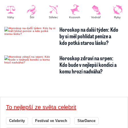
Váhy
Štír
Střelec
Kozoroh
Vodnář
Ryby
Horoskop na další týden: Kdo
by si měl pohlídat peníze a
kdo potká starou lásku?
Horoskop zdraví na srpen:
Kdo bude v nejlepší kondici a
komu hrozí nadváha?
To nejlepší ze světa celebrit
Celebrity
Festival ve Varech
StarDance