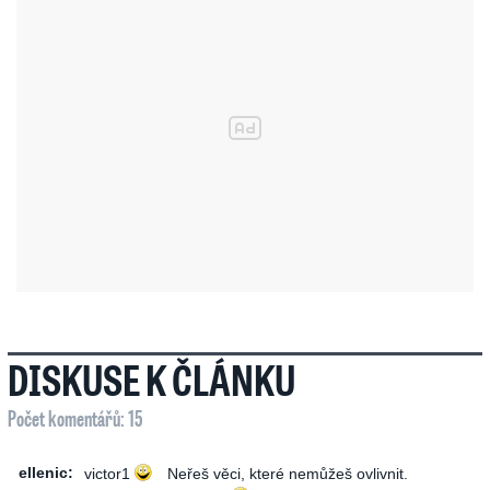
DISKUSE K ČLÁNKU
Počet komentářů: 15
ellenic:
victor1
Neřeš věci, které nemůžeš ovlivnit.