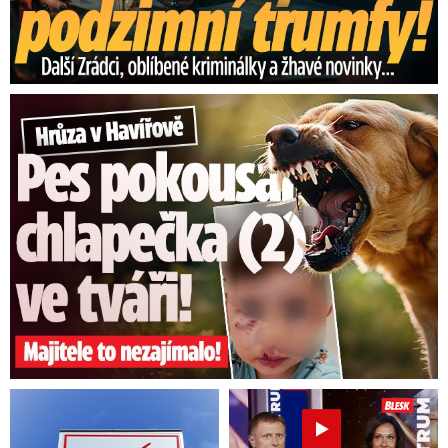
Hrůza v Havířově: Pes pokousal chlapečka (2) ve tváři!