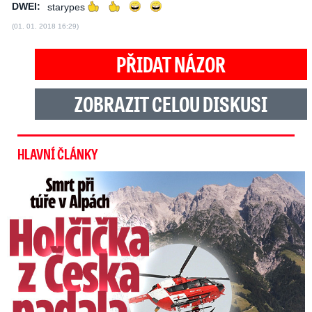
DWEI:
starypes
(01. 01. 2018 16:29)
PŘIDAT NÁZOR
ZOBRAZIT CELOU DISKUSI
HLAVNÍ ČLÁNKY
Smrt Češky v Alpách: Zemřela při túře s rodiči