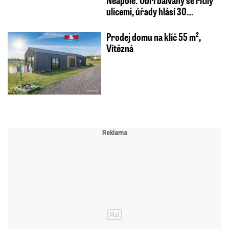
Neapole: Obří balvany se řítily
ulicemi, úřady hlásí 30…
Prodej domu na klíč 55 m²,
Vítězná