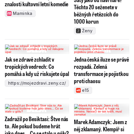
znalosti kultovní letní komedie
Těchto 20 seženete v
běžných řetězcích do
Maminka
1000 korun
Ženy
Jak se zdravě zchladit v
Jedna česká iluze se právě
tropických vedrech: Co
rozpadá. Zelená
pomáhá a kdy už riskujete úpal
transformace je pojistkou
proti chaosu
https://mojezdravi.zeny.cz/
e15
Zadražil po Besiktasi: Štve nás
Marek Adamczyk: Jsem z
to. Ale pokud budeme hrát
něj zklamaný. Klempíř si
jako dnes... Co se stalo u gólu?