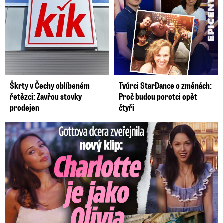
Škrty v Čechy oblíbeném
Tvůrci StarDance o změnách:
řetězci: Zavřou stovky
Proč budou porotci opět
prodejen
čtyři
Gottova dcera zveřejnila nový klip: Je jako Olivie Rodrigo!