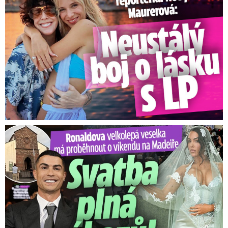
Ronaldova velkolepá veselka na Madeiře: Svatba plná zákazů!