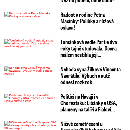
Než ho pohřbí, bude soud!
Radost v rodině Petra
Macinky: Polibky a růžová
oslava!
Tománková vedle Partie dva
roky tajně studovala. Dcera
málem nestihla její…
Nehoda syna Žilkové Vincenta
Navrátila: Výbuch v autě
odnesl rozkrok
Politici na Havaji i v
Chorvatsku: Líbánky v USA,
plameny na talíři a Fialovi…
Ničivé zemětřesení u