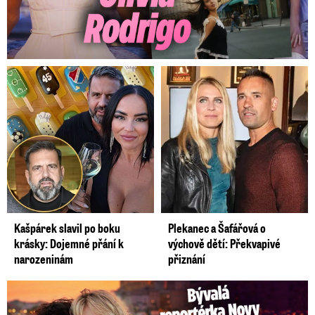
Kašpárek slavil po boku
Plekanec a Šafářová o
krásky: Dojemné přání k
výchově dětí: Překvapivé
narozeninám
přiznání
Bývalá reportérka Novy Maurerová: Neustálý boj o lásku s ...