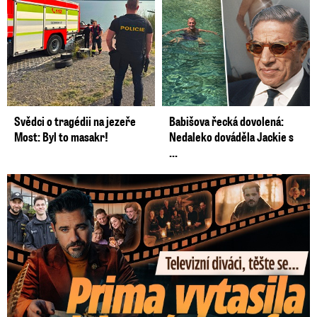
Svědci o tragédii na jezeře
Babišova řecká dovolená:
Most: Byl to masakr!
Nedaleko dováděla Jackie s
...
Prima vytasila podzimní trumfy! Další Zrádci a žhavé novinky