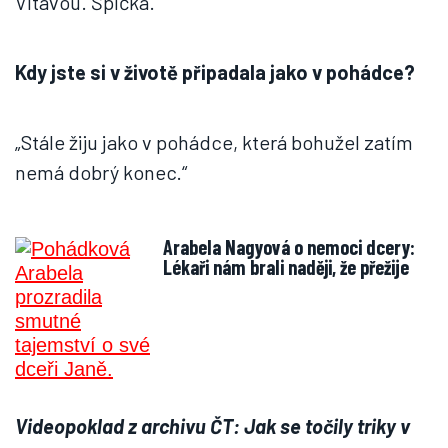
Vltavou. Špička.“
Kdy jste si v životě připadala jako v pohádce?
„Stále žiju jako v pohádce, která bohužel zatím
nemá dobrý konec.“
Arabela Nagyová o nemoci dcery:
Lékaři nám brali naději, že přežije
Videopoklad z archivu ČT: Jak se točily triky v