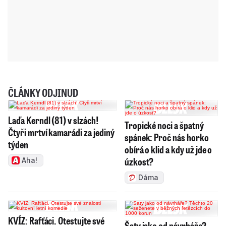
ČLÁNKY ODJINUD
Laďa Kerndl (81) v slzách!
Tropické noci a špatný
Čtyři mrtví kamarádi za jediný
spánek: Proč nás horko
týden
obírá o klid a kdy už jde o
úzkost?
Aha!
Dáma
KVÍZ: Rafťáci. Otestujte své
Šaty jako od návrháře?