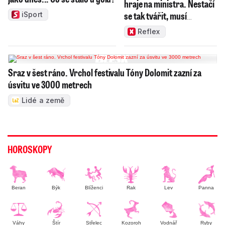
hraje na ministra. Nestačí
se tak tvářit, musí
iSport
zamakat
Reflex
Sraz v šest ráno. Vrchol festivalu Tóny Dolomit zazní za
úsvitu ve 3000 metrech
Lidé a země
HOROSKOPY
Beran
Býk
Blíženci
Rak
Lev
Panna
Váhy
Štír
Střelec
Kozoroh
Vodnář
Ryby