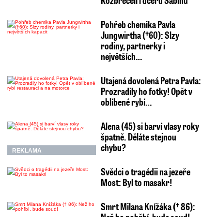
Rozbrečeli i dceru Sabinu
Pohřeb chemika Pavla
Jungwirtha (†60): Slzy
rodiny, partnerky i
největších…
Utajená dovolená Petra Pavla:
Prozradily ho fotky! Opět v
oblíbené rybí…
Alena (45) si barví vlasy roky
špatně. Děláte stejnou
chybu?
REKLAMA
Svědci o tragédii na jezeře
Most: Byl to masakr!
Smrt Milana Knížáka († 86):