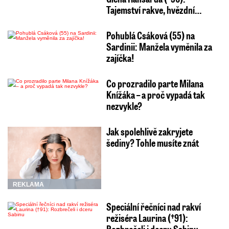
Tajemství rakve, hvězdní…
Pohublá Csáková (55) na
Sardinii: Manžela vyměnila za
zajíčka!
Co prozradilo parte Milana
Knížáka – a proč vypadá tak
nezvykle?
Jak spolehlivě zakryjete
šediny? Tohle musíte znát
REKLAMA
Speciální řečníci nad rakví
režiséra Laurina (†91):