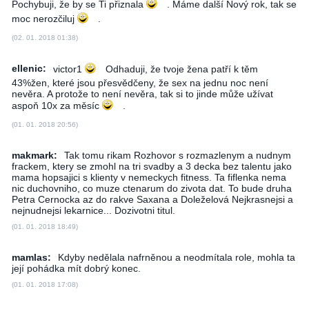
Pochybuji, že by se Ti přiznala
. Máme další Nový rok, tak se
moc nerozčiluj
.
(02. 01. 2018 01:38)
ellenic:
victor1
Odhaduji, že tvoje žena patří k těm
43%žen, které jsou přesvědčeny, že sex na jednu noc není
nevěra. A protože to není nevěra, tak si to jinde může užívat
aspoň 10x za měsíc
.
(01. 01. 2018 20:56)
makmark:
Tak tomu rikam Rozhovor s rozmazlenym a nudnym
frackem, ktery se zmohl na tri svadby a 3 decka bez talentu jako
mama hopsajici s klienty v nemeckych fitness. Ta fiflenka nema
nic duchovniho, co muze ctenarum do zivota dat. To bude druha
Petra Cernocka az do rakve Saxana a Doleželová Nejkrasnejsi a
nejnudnejsi lekarnice... Dozivotni titul.
(01. 01. 2018 18:49)
mamlas:
Kdyby nedělala nafrněnou a neodmítala role, mohla ta
její pohádka mít dobrý konec.
(01. 01. 2018 17:08)