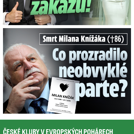
Smrt Milana Knížáka (†86): Co prozradilo neobvyklé parte?
ČESKÉ KLUBY V EVROPSKÝCH POHÁRECH