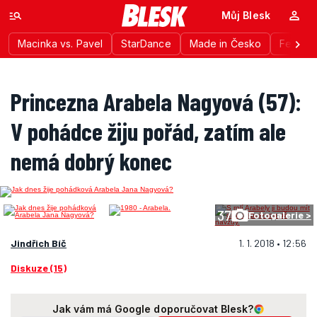
Můj Blesk
Macinka vs. Pavel
StarDance
Made in Česko
Festiva
Princezna Arabela Nagyová (57):
V pohádce žiju pořád, zatím ale
nemá dobrý konec
37
Fotogalerie >
Jindřich Bíč
1. 1. 2018 • 12:56
Diskuze (15)
Jak vám má Google doporučovat Blesk?