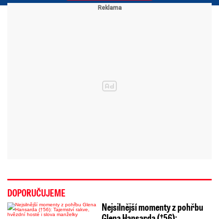
DOPORUČUJEME
Nejsilnější momenty z pohřbu
Glena Hansarda (†56):