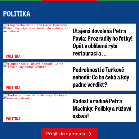
POLITIKA
Utajená dovolená Petra
Pavla: Prozradily ho fotky!
Opět v oblíbené rybí
restauraci a ...
POLITIKA
Podrobnosti o Turkově
nehodě: Co ho čeká a kdy
padne verdikt?
POLITIKA
Radost v rodině Petra
Macinky: Polibky a růžová
oslava!
POLITIKA
Přejít do speciálu