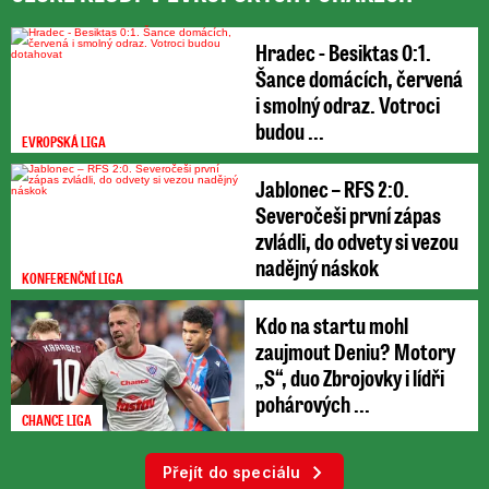
Hradec - Besiktas 0:1.
Šance domácích, červená
i smolný odraz. Votroci
budou ...
EVROPSKÁ LIGA
Jablonec – RFS 2:0.
Severočeši první zápas
zvládli, do odvety si vezou
nadějný náskok
KONFERENČNÍ LIGA
Kdo na startu mohl
zaujmout Deniu? Motory
„S“, duo Zbrojovky i lídři
pohárových ...
CHANCE LIGA
Přejít do speciálu