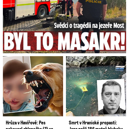
Hrůza v Havířově: Pes
Smrt v Hranické propasti:
pokousal chlapečka (2) ve
Jana našli 186 metrů hluboku