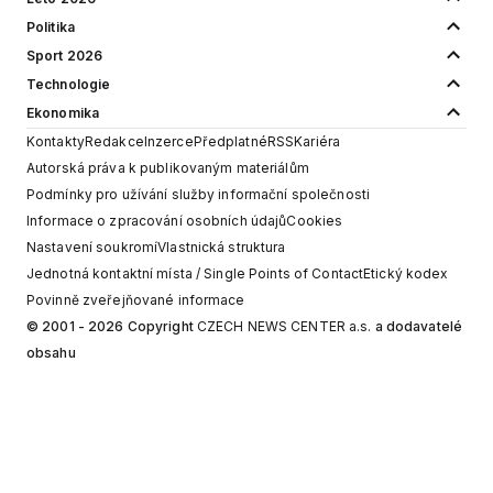
Politika
Sport 2026
Technologie
Ekonomika
Kontakty
Redakce
Inzerce
Předplatné
RSS
Kariéra
Autorská práva k publikovaným materiálům
Podmínky pro užívání služby informační společnosti
Informace o zpracování osobních údajů
Cookies
Nastavení soukromí
Vlastnická struktura
Jednotná kontaktní místa / Single Points of Contact
Etický kodex
Povinně zveřejňované informace
© 2001 - 2026 Copyright
CZECH NEWS CENTER a.s.
a dodavatelé
obsahu