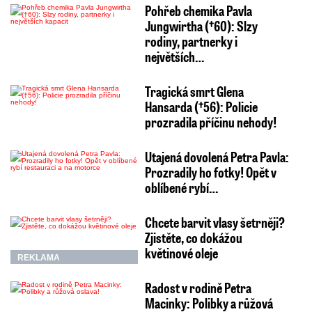
Pohřeb chemika Pavla
Jungwirtha (†60): Slzy
rodiny, partnerky i
největších…
Tragická smrt Glena
Hansarda (†56): Policie
prozradila příčinu nehody!
Utajená dovolená Petra Pavla:
Prozradily ho fotky! Opět v
oblíbené rybí…
Chcete barvit vlasy šetrněji?
Zjistěte, co dokážou
květinové oleje
REKLAMA
Radost v rodině Petra
Macinky: Polibky a růžová