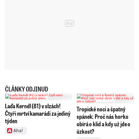
ČLÁNKY ODJINUD
Laďa Kerndl (81) v slzách!
Tropické noci a špatný
Čtyři mrtví kamarádi za jediný
spánek: Proč nás horko
týden
obírá o klid a kdy už jde o
úzkost?
Aha!