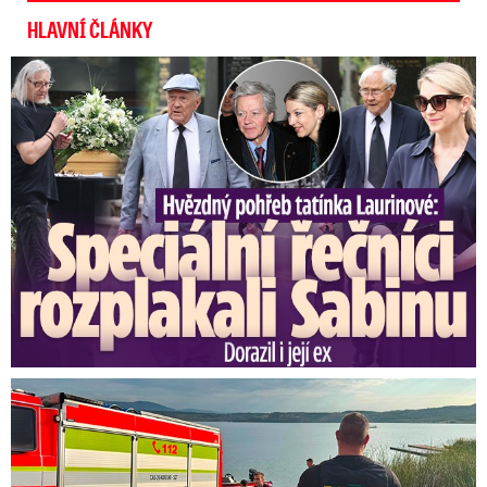
HLAVNÍ ČLÁNKY
Speciální řečníci nad rakví Laurina: Rozbrečeli i dceru
Svědci o tragédii na jezeře Most: Byl to masakr!