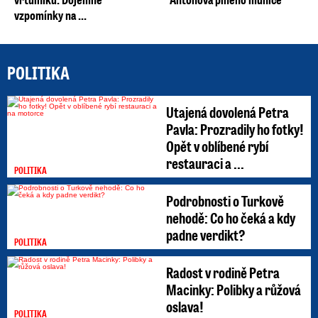
vzpomínky na ...
POLITIKA
Utajená dovolená Petra
Pavla: Prozradily ho fotky!
Opět v oblíbené rybí
restauraci a ...
POLITIKA
Podrobnosti o Turkově
nehodě: Co ho čeká a kdy
padne verdikt?
POLITIKA
Radost v rodině Petra
Macinky: Polibky a růžová
oslava!
POLITIKA