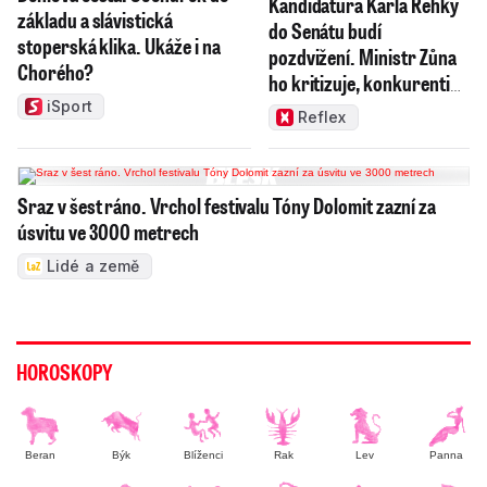
Kandidatura Karla Řehky
základu a slávistická
do Senátu budí
stoperská klika. Ukáže i na
pozdvižení. Ministr Zůna
Chorého?
ho kritizuje, konkurenti
haní i chválí
iSport
Reflex
Sraz v šest ráno. Vrchol festivalu Tóny Dolomit zazní za
úsvitu ve 3000 metrech
Lidé a země
HOROSKOPY
Beran
Býk
Blíženci
Rak
Lev
Panna