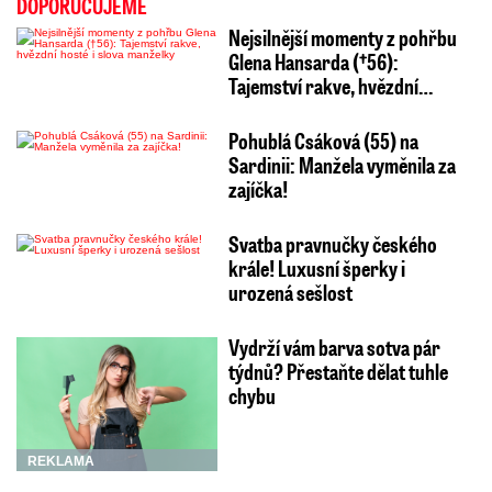
DOPORUČUJEME
Nejsilnější momenty z pohřbu
Glena Hansarda (†56):
Tajemství rakve, hvězdní…
Pohublá Csáková (55) na
Sardinii: Manžela vyměnila za
zajíčka!
Svatba pravnučky českého
krále! Luxusní šperky i
urozená sešlost
Vydrží vám barva sotva pár
týdnů? Přestaňte dělat tuhle
chybu
REKLAMA