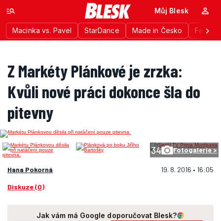
Můj Blesk
Macinka vs. Pavel
StarDance
Made in Česko
Festiva
Z Markéty Plánkové je zrzka:
Kvůli nové práci dokonce šla do
pitevny
34
Fotogalerie >
Hana Pokorná
19. 8. 2016 • 16:05
Diskuze (0)
Jak vám má Google doporučovat Blesk?