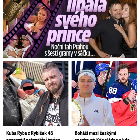
Kuba Ryba z Rybiček 48
Boháči mezi českými
prozradil netradiční jméno
sportovci: Kdo vládne a kdo