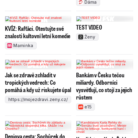
Dáma
TEST VIDEO
KVÍZ: Rafťáci. Otestujte své
znalosti kultovní letní komedie
Ženy
Maminka
Jak se zdravě zchladit v
Bankám v Česku tečou
tropických vedrech: Co
miliardy. Odborníci
pomáhá a kdy už riskujete úpal
vysvětlují, co stojí za jejich
růstem
https://mojezdravi.zeny.cz/
e15
Deniova cesta: Sochůrek do