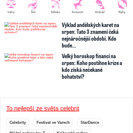
Váhy
Štír
Střelec
Kozoroh
Vodnář
Ryby
Výklad andělských karet na
srpen: Tato 3 znamení čeká
nejnáročnější období. Kdo
bude…
Velký horoskop financí na
srpen: Koho postihne krize a
kdo získá nečekané
bohatství?
To nejlepší ze světa celebrit
Celebrity
Festival ve Varech
StarDance