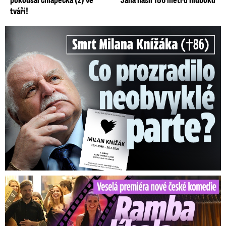
tváři!
Smrt Milana Knížáka (†86): Co prozradilo neobvyklé parte?
Veselá premiéra nové české komedie: Ramba líbala Mádla