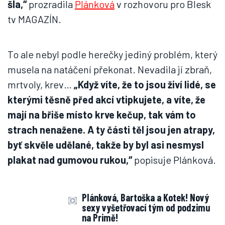
šla,“
prozradila
Plánková
v rozhovoru pro Blesk
tv MAGAZÍN.
To ale nebyl podle herečky jediný problém, který
musela na natáčení překonat. Nevadila jí zbraň,
mrtvoly, krev…
„Když víte, že to jsou živí lidé, se
kterými těsně před akcí vtipkujete, a víte, že
mají na břiše místo krve kečup, tak vám to
strach nenažene. A ty části těl jsou jen atrapy,
byť skvěle udělané, takže by byl asi nesmysl
plakat nad gumovou rukou,“
popisuje Plánková.
Plánková, Bartoška a Kotek! Nový
sexy vyšetřovací tým od podzimu
na Primě!