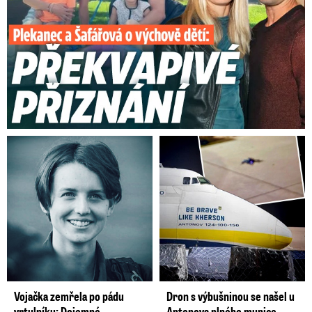
Vojačka zemřela po pádu
Dron s výbušninou se našel u
vrtulníku: Dojemné
Antonova plného munice