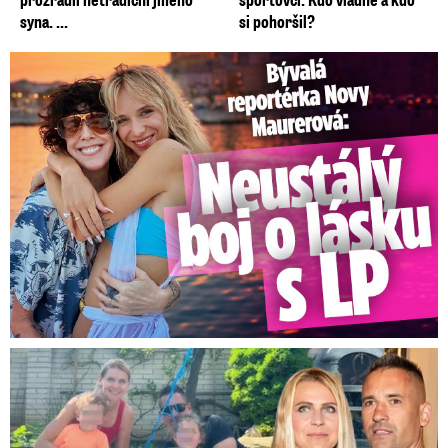
syna. ...
si pohoršil?
Bývalá reportérka Novy Maurerová: Neustálý boj o lásku s ...
Plekanec a Šafářová o výchově dětí: Překvapivé přiznání