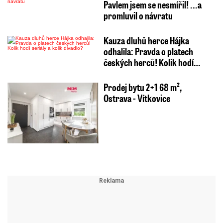
Pavlem jsem se nesmířil! ...a
promluvil o návratu
Kauza dluhů herce Hájka
odhalila: Pravda o platech
českých herců! Kolik hodí…
Prodej bytu 2+1 68 m²,
Ostrava - Vítkovice