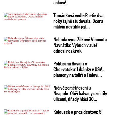
oslava!
Tománková vedle Partie dva
roky tajně studovala. Dcera
málem nestihla její…
Nehoda syna Žilkové Vincenta
Navrátila: Výbuch v autě
odnesl rozkrok
Politici na Havaji i v
Chorvatsku: Líbánky v USA,
plameny na talíři a Fialovi…
Ničivé zemětřesení u
Neapole: Obří balvany se řítily
ulicemi, úřady hlásí 30…
Kalousek o prezidentovi: S