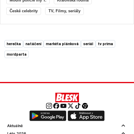
Módní policie Iny T.
Královská rodina
České celebrity
TV, Filmy, seriály
herečka
natáčení
markéta plánková
seriál
tv prima
mordparta
Aktuálně
Léto 2026